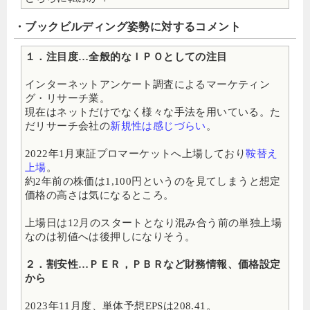
・ブックビルディング姿勢に対するコメント
１．注目度…全般的なＩＰＯとしての注目
インターネットアンケート調査によるマーケティン
グ・リサーチ業。
現在はネットだけでなく様々な手法を用いている。た
だリサーチ会社の
新規性は感じづらい
。
2022年1月東証プロマーケットへ上場しており
鞍替え
上場
。
約2年前の株価は1,100円というのを見てしまうと想定
価格の高さは気になるところ。
上場日は12月のスタートとなり混み合う前の単独上場
なのは初値へは後押しになりそう。
２．割安性…ＰＥＲ，ＰＢＲなど財務情報、価格設定
から
2023年11月度、単体予想EPSは208.41。