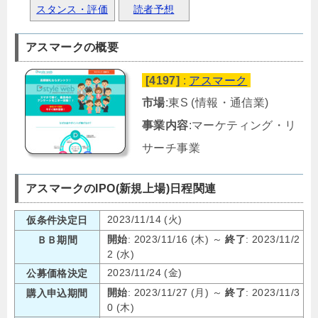
スタンス・評価
読者予想
アスマークの概要
[4197]
:
アスマーク
市場
:東S (情報・通信業)
事業内容
:マーケティング・リ
サーチ事業
アスマークのIPO(新規上場)日程関連
2023/11/14 (火)
仮条件決定日
開始
: 2023/11/16 (木) ～
終了
: 2023/11/2
ＢＢ期間
2 (水)
2023/11/24 (金)
公募価格決定
開始
: 2023/11/27 (月) ～
終了
: 2023/11/3
購入申込期間
0 (木)