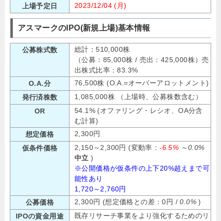
2023/12/04 (月)
上場予定日
アスマークのIPO(新規上場)基本情報
総計：510,000株
公募株式数
（公募：85,000株 / 売出：425,000株）売
出株式比率：83.3%
76,500株 (O.A.=オーバーアロットメント)
O.A.分
1,085,000株 （上場時、公募株数含む）
発行済株数
54.1% (オファリング・レシオ、OA分含
OR
む計算)
2,300円
想定価格
2,150～2,300円 (変動率：
-6.5%
～
0.0%
仮条件価格
中立
)
※公開価格が仮条件の上下20%超えまで可
能性あり
1,720～2,760円
2,300円 (想定価格との差：0円 /
0.0%
)
公募価格
既存リサーチ事業をより強化するためのリ
IPOの資金用途