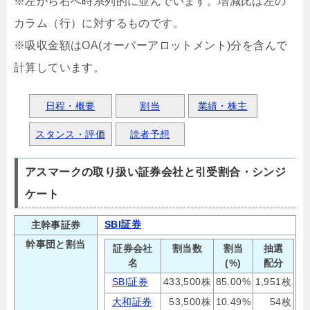
※左から右へ時系列的に並んでいます。増減比は左の
カラム（行）に対するものです。
※吸収金額はOA(オーバーアロットメント)分を含んで
計算しています。
日程・概要
割当
業績・株主
スタンス・評価
読者予想
アスマークの取り扱い証券会社と引受割合・シンジ
ケート
SBI証券
主幹事証券
幹事団と割当
証券会社
割当数
割当
抽選
名
(%)
配分
SBI証券
433,500株
85.00%
1,951枚
大和証券
53,500株
10.49%
54枚