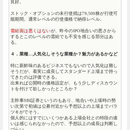
良好。
ストック・オプションの未行使残は79,500株が行使可
能期間。通常レベルの行使価格で納得レベル。
需給面は悪くはない
が、昨今のIPO地合いの悪さから
するとこのレベルの需給でも不安を感じる部分はあ
る。
４．業種…人気化しそうな業種か？魅力があるかなど
特に新鮮味のあるビジネスでもないので人気化は難し
そうだが、着実に成長してスタンダード上場まで持っ
てきたのは評価できる。
出来れば公開時の価格設定が、もう少しディスカウン
トを付けて欲しかったところか？
主幹事SBI証券というのもあり、地合いや上場時の勢
い次第で初値は公募付近から予想以上の上場までバラ
ツキがでそう。
個人的にはすでにいくつかある上場会社との特段の違
いは感じられなかったので、予想以上の成長は判断し
づらい。