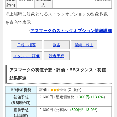
計(5)
入
※上場時に対象となるストックオプションの対象株数
を青色で表示
⇒
アスマークのストックオプション情報詳細
日程・概要
割当
業績・株主
スタンス・評価
読者予想
アスマークの初値予想・評価・BBスタンス・初値
結果関連
評価：
(C:微妙)
BB参加姿勢
2,600円 (想定価格比:
+300円/+13.0%
)
初値予想
(BB開始時)
2,600円 (公募比:
+300円/+13.0%
)
直前予想
(上場前)