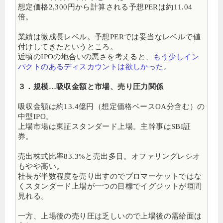
想定価格2,300円から計算される予想PERは約11.04
倍。
業績は微成長レベル。予想PERでは妥当なレベルで値
付けしてきたというところ。
近頃のIPOの地合いの悪さを考えると、
もう少しイン
パクトのあるディスカウントは欲しかった
。
３．規模…吸収金額と市場、売り圧力関係
吸収金額は約13.4億円
（想定価格ベースOA分含む）の
中型IPO。
上場市場は東証スタンダード上場。主幹事はSBI証
券。
売出株式比率83.3%と売出多目。
オファリングレシオ
もやや高い。
社長が半数程度を売り出すのでプロマーケットではな
くスタンダード上場が一つの目標でイグジットが垣間
見れる。
一方、上場後の売り圧は乏しいので上場後の需給面は