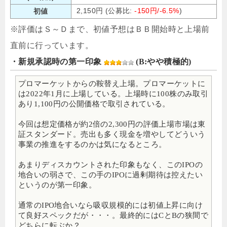
2,150円 (公募比:
-150円/-6.5%
)
初値
※評価はＳ～Ｄまで、初値予想はＢＢ開始時と上場前
直前に行っています。
・新規承認時の第一印象
(B:やや積極的)
プロマーケットからの鞍替え上場。プロマーケットに
は2022年1月に上場している。上場時に100株のみ取引
あり1,100円の公開価格で取引されている。
今回は想定価格が約2倍の2,300円の評価上場市場は東
証スタンダード。売出も多く現金を増やしてどういう
事業の推進をするのかは気になるところ。
あまりディスカウントされた印象もなく、このIPOの
地合いの弱さで、この手のIPOに過剰期待は控えたい
というのが第一印象。
通常のIPO地合いなら吸収規模的には初値上昇に向け
て良好スペックだが・・・。最終的にはCとBの狭間で
どちらに転ぶか？