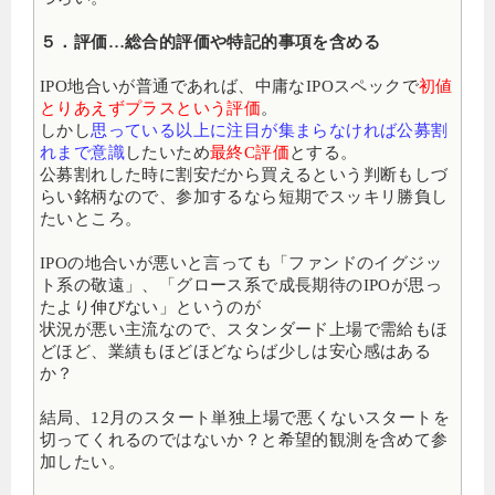
５．評価…総合的評価や特記的事項を含める
IPO地合いが普通であれば、中庸なIPOスペックで
初値
とりあえずプラスという評価
。
しかし
思っている以上に注目が集まらなければ公募割
れまで意識
したいため
最終C評価
とする。
公募割れした時に割安だから買えるという判断もしづ
らい銘柄なので、参加するなら短期でスッキリ勝負し
たいところ。
IPOの地合いが悪いと言っても「ファンドのイグジッ
ト系の敬遠」、「グロース系で成長期待のIPOが思っ
たより伸びない」というのが
状況が悪い主流なので、スタンダード上場で需給もほ
どほど、業績もほどほどならば少しは安心感はある
か？
結局、12月のスタート単独上場で悪くないスタートを
切ってくれるのではないか？と希望的観測を含めて参
加したい。