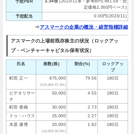
2.34倍
(2023/11単・参考BPS:981.58・想
予想PBR
定価格2,300円ベース)
0.00円(2023/11)
予想配当
⇒
アスマークの企業の概況・経営指標詳細
アスマークの上場前既存株主の状況（ロックアッ
プ・ベンチャーキャピタル保有状況）
氏名
株数(株)
割合(%)
ロックアッ
プ
町田 正一
875,000
79.56
180日
(415,000:47.4%)
ビデオリサー
50,000
4.55
180日
チ
町田 香織
30,000
2.73
180日
ドゥ・ハウス
25,000
2.27
180日
木原 康博
20,000
1.82
180日
(10,000:50.0%)