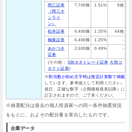
岡三証券
7,700株
1.51%
8枚
（岡三オ
ンライ
ン）
松井証券
6,400株
1.25%
64枚
極東証券
6,400株
1.25%
-
あかつき
2,500株
0.49%
-
証券
(その他：
SBIネオトレード証券
大和コ
ネクト証券
)
※
割当数が斜め文字時は推定計算数で掲載
しています。参考値として利用ください。
後日、正確な数字（公開価格発表以降）に
訂正されますので、ご了承ください。
※抽選配分は過去の個人投資家への同一条件抽選状況
をもとに、およその配分量を算出したものです。
企業データ