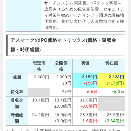
サーチシステム開発費。HRテック事業を
成長させるための広告宣伝費。セキュリテ
ィ対策を始めとしたインフラ関連の設備強
化費用。業容拡大に伴う人員増加に係る採
用費用。
アスマークのIPO価格マトリックス(価格・吸収金
額・時価総額)
想定価
公開価
初値
現在値
格
格
2,300円
2,300円
2,150円
2,328円
株価
±0円
-150円
(+178円)
0.0%
-6.5%
+8.3%
変化率
13.4億円
13.4億円
12.6億円
吸収金
±0.0億円
-0.8億円
額
24.9億円
24.9億円
23.3億円
26.9億円
時価総
±0.0億円
-1.6億円
+3.64億円
額