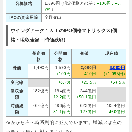
1,590円 (想定価格との差：
+100円 /
+6.
公募価格
7%
)
全数売出
IPOの資金用途
ウイングアーク１ｓｔのIPO価格マトリックス(価
格・吸収金額・時価総額)
想定価
公開価
初値
現在値
格
格
1,490円
1,590円
2,000円
3,095円
株価
+100円
+410円
(+1,095円)
+6.7%
+25.8%
+54.8%
変化率
182億円
194億円
244億円
吸収金
+12.2億円
+50.1億円
額
464億円
496億円
623億円
1084億円
時価総
+31.1億円
+127億円
+460億円
額
※左から右へ時系列的に並んでいます。増減比は左の
カラム（行）に対するものです。