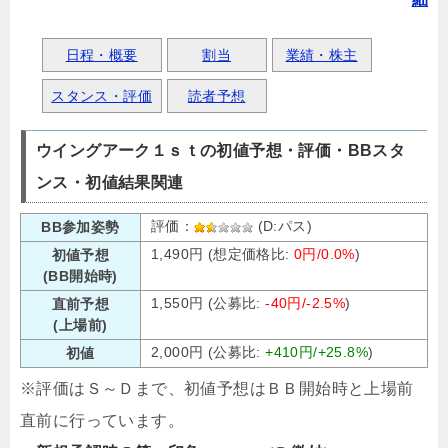
日程・概要
割当
業績・株主
スタンス・評価
読者予想
ウイングアーク１ｓｔの初値予想・評価・BBスタ
ンス・初値結果関連
評価：
(D:パス)
BB参加姿勢
1,490円 (想定価格比:
0円/0.0%
)
初値予想
(BB開始時)
1,550円 (公募比:
-40円/-2.5%
)
直前予想
(上場前)
2,000円 (公募比:
+410円/+25.8%
)
初値
※評価はＳ～Ｄまで、初値予想はＢＢ開始時と上場前
直前に行っています。