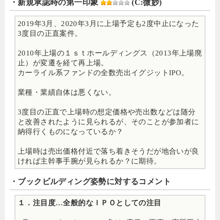
・新規承認時の第一印象
(C:微妙)
2019年3月、2020年3月に上場予定も2度中止になった
3度目の正直案件。
2010年上場の１ｓｔホールディングス（2013年上場廃
止）が変遷を経て再上場。
カーライル系ファンドの全数売出イグジットIPO。
業種・業績自体は悪くない。
3度目の正直で上場時の想定価格や売出数などは随分
と改善されたように見られるが、そのことが参加者に
納得行くものになっているか？
上場時は売出価格付近で落ち着きそうだが地合いが良
ければ主幹事手腕が見られるか？に期待。
・ブックビルディング姿勢に対するコメント
１．注目度…全般的なＩＰＯとしての注目