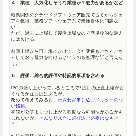
４．業種…人気化しそうな業種か？魅力があるかなど
帳票関係のクラウドソフトウェア販売で古くからシェ
アを獲得。業務ソフトウェア系で業種自体は問題な
い。
ただ、過去に上場して復活上場なので新規物的な魅力
には欠ける。
前回上場から再上場にかけて、会社変遷もごちゃごち
ゃしており魅力を向けるというのも無理な話と言えそ
う。
５．評価…総合的評価や特記的事項を含める
IPOの盛り上がっているところで3度目の正直上場がど
うなるか注目度はあるが、
改めて考えてみると、
わざわざ申し込むメリットのな
い銘柄
。
初値が公募より少し上がる程度なら可能性があるかも
しれないが、
そんなリスクに飛び込む必要はなさそ
う
。