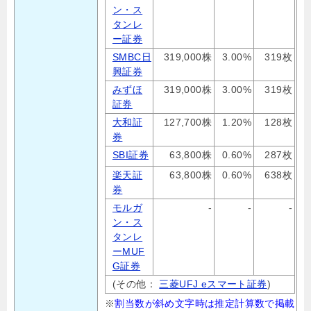
ン・ス
タンレ
ー証券
SMBC日
319,000株
3.00%
319枚
興証券
みずほ
319,000株
3.00%
319枚
証券
大和証
127,700株
1.20%
128枚
券
SBI証券
63,800株
0.60%
287枚
楽天証
63,800株
0.60%
638枚
券
モルガ
-
-
-
ン・ス
タンレ
ーMUF
G証券
(その他：
三菱UFJ eスマート証券
)
※
割当数が斜め文字時は推定計算数で掲載