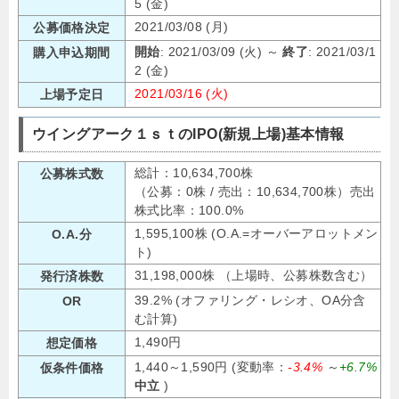
5 (金)
2021/03/08 (月)
公募価格決定
開始
: 2021/03/09 (火) ～
終了
: 2021/03/1
購入申込期間
2 (金)
2021/03/16 (火)
上場予定日
ウイングアーク１ｓｔのIPO(新規上場)基本情報
総計：10,634,700株
公募株式数
（公募：0株 / 売出：10,634,700株）売出
株式比率：100.0%
1,595,100株 (O.A.=オーバーアロットメン
O.A.分
ト)
31,198,000株 （上場時、公募株数含む）
発行済株数
39.2% (オファリング・レシオ、OA分含
OR
む計算)
1,490円
想定価格
1,440～1,590円 (変動率：
-3.4%
～
+6.7%
仮条件価格
中立
)