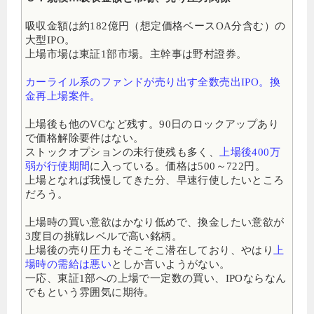
吸収金額は約182億円（想定価格ベースOA分含む）の
大型IPO
。
上場市場は東証1部市場。主幹事は野村證券。
カーライル系のファンドが売り出す全数売出IPO。換
金再上場案件。
上場後も他のVCなど残す。90日のロックアップあり
で価格解除要件はない。
ストックオプションの未行使残も多く、
上場後400万
弱が行使期間
に入っている。価格は500～722円。
上場となれば我慢してきた分、早速行使したいところ
だろう。
上場時の買い意欲はかなり低めで、換金したい意欲が
3度目の挑戦レベルで高い銘柄。
上場後の売り圧力もそこそこ潜在しており、やはり
上
場時の需給は悪い
としか言いようがない。
一応、東証1部への上場で一定数の買い、IPOならなん
でもという雰囲気に期待。