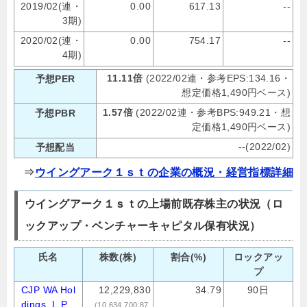
2019/02(連・
0.00
617.13
--
3期)
2020/02(連・
0.00
754.17
--
4期)
11.11倍
(2022/02連・参考EPS:134.16・
予想PER
想定価格1,490円ベース)
1.57倍
(2022/02連・参考BPS:949.21・想
予想PBR
定価格1,490円ベース)
--(2022/02)
予想配当
⇒
ウイングアーク１ｓｔの企業の概況・経営指標詳細
ウイングアーク１ｓｔの上場前既存株主の状況（ロ
ックアップ・ベンチャーキャピタル保有状況）
氏名
株数(株)
割合(%)
ロックアッ
プ
CJP WA Hol
12,229,830
34.79
90日
dings, L.P.
(10,634,700:87.