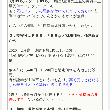
3月IPOのスタートIPOの一角は3度目の正直の実質再上
場案件ウイングアーク3rd。
もう
既にイメージの悪さが付いてしまっており
IPO好
調の地合いの助けでなんとかなるか？が焦点。
いろいろな意味で注目度自体は高いかもしれない。
２．割安性…ＰＥＲ，ＰＢＲなど財務情報、価格設定
から
2020年2月度、連結予想EPSは134.16円。
想定価格1,490円から計算される予想PERは約11.11
倍。
仮条件は1,440円～1,590円と想定価格を内包した設
定。
野村證券が主幹事というのもあり、
高く売りさばける
なら売ろうという算段が透けて見える
。
2度の上場失敗時から比較すると、
大きく価格面の条
件は改善
しているのだが・・・。
３．規模…吸収金額と市場、売り圧力関係