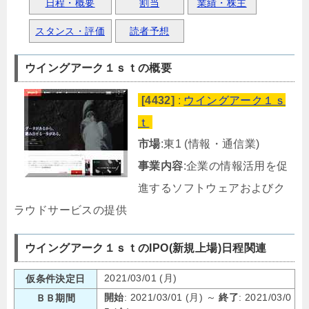
日程・概要
割当
業績・株主
スタンス・評価
読者予想
ウイングアーク１ｓｔの概要
[4432]
:
ウイングアーク１ｓ
ｔ
市場
:東1 (情報・通信業)
事業内容
:企業の情報活用を促
進するソフトウェアおよびク
ラウドサービスの提供
ウイングアーク１ｓｔのIPO(新規上場)日程関連
2021/03/01 (月)
仮条件決定日
開始
: 2021/03/01 (月) ～
終了
: 2021/03/0
ＢＢ期間