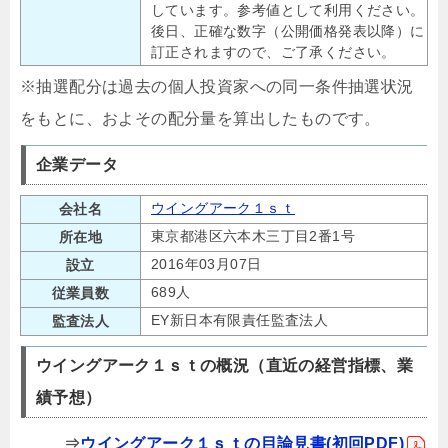
しています。参考値として利用ください。
後日、正確な数字（公開価格発表以降）に
訂正されますので、ご了承ください。
※抽選配分は過去の個人投資家への同一条件抽選状況
をもとに、およその配分量を算出したものです。
企業データ
ウイングアーク１ｓｔ
会社名
東京都港区六本木三丁目2番1号
所在地
2016年03月07日
設立
689人
従業員数
EY新日本有限責任監査法人
監査法人
ウイングアーク１ｓｔの概況（直近の経営指標、業
績予想）
⇒
ウイングアーク１ｓｔの目論見書(初回PDF)