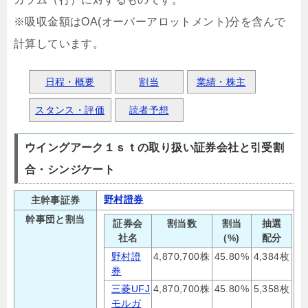
※吸収金額はOA(オーバーアロットメント)分を含んで
計算しています。
日程・概要
割当
業績・株主
スタンス・評価
読者予想
ウイングアーク１ｓｔの取り扱い証券会社と引受割
合・シンジケート
野村證券
主幹事証券
幹事団と割当
証券会
割当数
割当
抽選
社名
(%)
配分
野村證
4,870,700株
45.80%
4,384枚
券
三菱UFJ
4,870,700株
45.80%
5,358枚
モルガ