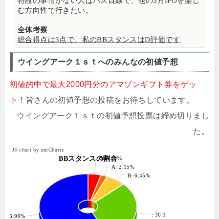
特段の事情がない人はパス目線で、他の3月IPOを楽し
む方向性で行きたい。
全体考察
総合得点は3点で、私のBBスタンスはD評価です
ウイングアーク１ｓｔへのみんなの初値予想
初値的中で最大2000円分のアマゾンギフト券をゲッ
ト！
皆さんの初値予想の投稿をお待ちしています。
ウイングアーク１ｓｔの初値予想投票は締め切りまし
た。
JS chart by amCharts
BBスタンスの割合
S: 4.30%
A: 2.15%
B: 6.45%
: 30.11%
: 56.99%