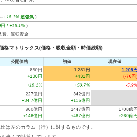
～
+18.1%
超強気
)
0円 /
+18.1%
)
発費。運転資金
価格マトリックス(価格・吸収金額・時価総額)
公開価格
初値
現在値
850円
1,281円
1,205
+130円
+431円
(-76円
+18.1%
+50.7%
-5.9
227億円
342億円
+34.7億円
+115億円
960億円
1447億円
1708億
+146億円
+487億円
+260億
減比は左のカラム（行）に対するものです。
分を含んで計算しています。