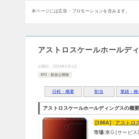
本ページには広告・プロモーションを含みます。
アストロスケールホールディング
公開日：
2024年5月1日
IPO・新規公開株
日程・概要
割当
業績・株
アストロスケールホールディングスの概
[186A]
:
アストロ
市場
:東G (サービス