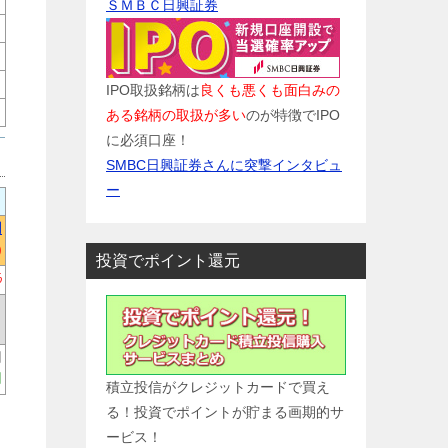
ＳＭＢＣ日興証券
IPO取扱銘柄は
良くも悪くも面白みの
ある銘柄の取扱が多い
のが特徴でIPO
に必須口座！
SMBC日興証券さんに突撃インタビュ
ー
円
)
投資でポイント還元
%
円
円
積立投信がクレジットカードで買え
る！投資でポイントが貯まる画期的サ
ービス！