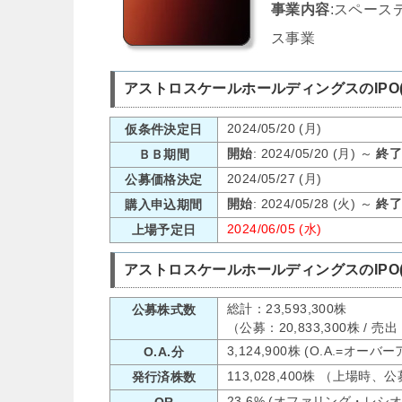
事業内容
:スペース
ス事業
アストロスケールホールディングスのIPO
2024/05/20 (月)
仮条件決定日
開始
: 2024/05/20 (月) ～
終
ＢＢ期間
2024/05/27 (月)
公募価格決定
開始
: 2024/05/28 (火) ～
終
購入申込期間
2024/06/05 (水)
上場予定日
アストロスケールホールディングスのIPO
総計：23,593,300株
公募株式数
（公募：20,833,300株 / 売
3,124,900株 (O.A.=オー
O.A.分
113,028,400株 （上場時
発行済株数
23.6% (オファリング・レシ
OR