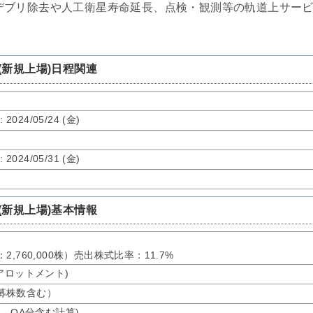
デブリ除去や人工衛星寿命延長、点検・観測等の軌道上サー
(新規上場)日程関連
了
: 2024/05/24 (金)
了
: 2024/05/31 (金)
(新規上場)基本情報
出：2,760,000株）売出株式比率：11.7%
バーアロットメント)
、公募株数含む）
オ、OA分含む計算)