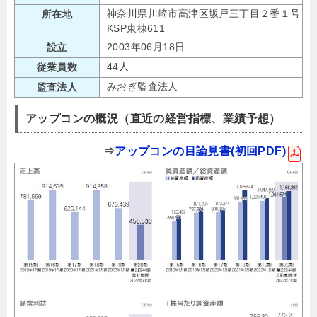
神奈川県川崎市高津区坂戸三丁目２番１号
所在地
KSP東棟611
2003年06月18日
設立
44人
従業員数
みおぎ監査法人
監査法人
アップコンの概況（直近の経営指標、業績予想）
⇒
アップコンの目論見書(初回PDF)