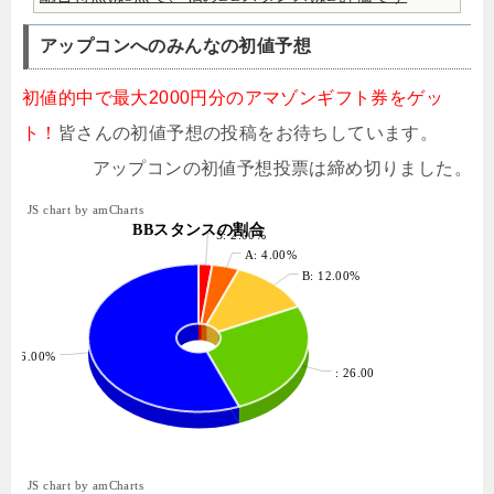
アップコンへのみんなの初値予想
初値的中で最大2000円分のアマゾンギフト券をゲッ
ト！
皆さんの初値予想の投稿をお待ちしています。
アップコンの初値予想投票は締め切りました。
JS chart by amCharts
BBスタンスの割合
S: 2.00%
A: 4.00%
B: 12.00%
: 56.00%
: 26.00%
JS chart by amCharts