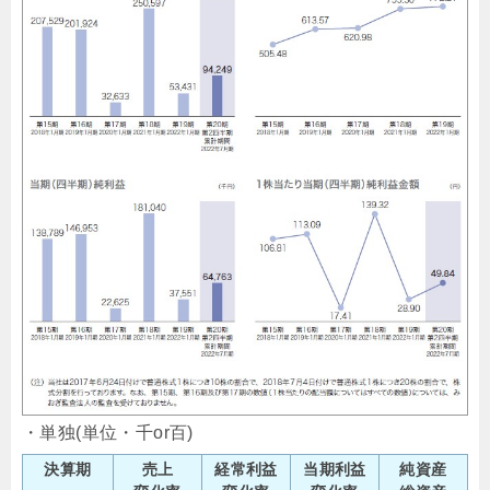
・単独(単位・千or百)
決算期
売上
経常利益
当期利益
純資産