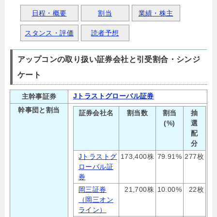
日程・概要
割当
業績・株主
スタンス・評価
読者予想
アップコンの取り扱い証券会社と引受割合・シンジ
ケート
Jトラストグローバル証券
主幹事証券
幹事団と割当
証券会社名
割当数
割当
抽
(%)
選
配
分
Jトラストグ
173,400株
79.91%
277枚
ローバル証
券
岡三証券
21,700株
10.00%
22枚
（岡三オン
ライン）