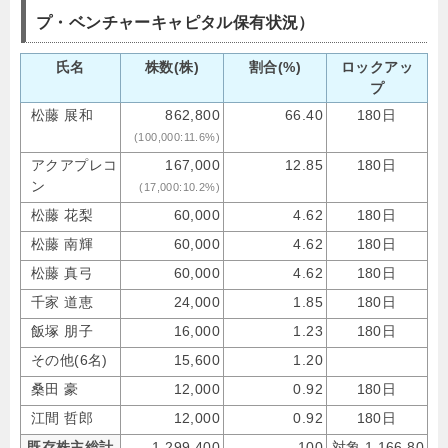
プ・ベンチャーキャピタル保有状況）
氏名
株数(株)
割合(%)
ロックアッ
プ
松藤 展和
862,800
66.40
180日
(100,000:11.6%)
アクアプレコ
167,000
12.85
180日
ン
(17,000:10.2%)
松藤 花梨
60,000
4.62
180日
松藤 南輝
60,000
4.62
180日
松藤 真弓
60,000
4.62
180日
千家 道恵
24,000
1.85
180日
飯塚 朋子
16,000
1.23
180日
その他(6名)
15,600
1.20
桑田 豪
12,000
0.92
180日
江間 哲郎
12,000
0.92
180日
既存株主総計
1,299,400
100
対象 1,166,80