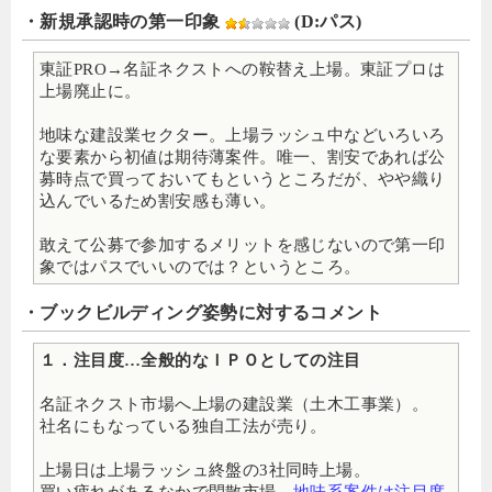
・新規承認時の第一印象
(D:パス)
東証PRO→名証ネクストへの鞍替え上場。東証プロは
上場廃止に。
地味な建設業セクター。上場ラッシュ中などいろいろ
な要素から初値は期待薄案件。唯一、割安であれば公
募時点で買っておいてもというところだが、やや織り
込んでいるため割安感も薄い。
敢えて公募で参加するメリットを感じないので第一印
象ではパスでいいのでは？というところ。
・ブックビルディング姿勢に対するコメント
１．注目度…全般的なＩＰＯとしての注目
名証ネクスト市場へ上場の建設業（土木工事業）。
社名にもなっている独自工法が売り。
上場日は上場ラッシュ終盤の3社同時上場。