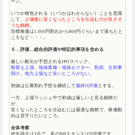
ーン。
いつか物色される（いつかはわからない）ことを意識
して、
上場後に安くなったところを仕込むのが良さそ
うな銘柄
。
目標株価は1,000円割れから800円ぐらいまで落ちたと
ころなど・・・。
５．評価…総合的評価や特記的事項を含める
厳しい船出が予想されるIPOスペック。
鞍替え上場、地味業種・地味セクター、割高、主幹事
弱小、地方上場など良いところがない。
初値は公募割れ予想を継続して
最終D評価
とする。
一方、上場ラッシュ中で初値は厳しいと見る銘柄だ
が、
安くなったところを仕込むには最適な銘柄で、株価動
向は見守りたいところ。
全体考察
総合得点は3点で、私のBBスタンスはD評価です