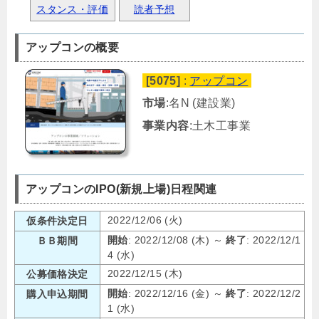
スタンス・評価
読者予想
アップコンの概要
[5075]
:
アップコン
市場
:名N (建設業)
事業内容
:土木工事業
アップコンのIPO(新規上場)日程関連
2022/12/06 (火)
仮条件決定日
開始
: 2022/12/08 (木) ～
終了
: 2022/12/1
ＢＢ期間
4 (水)
2022/12/15 (木)
公募価格決定
開始
: 2022/12/16 (金) ～
終了
: 2022/12/2
購入申込期間
1 (水)