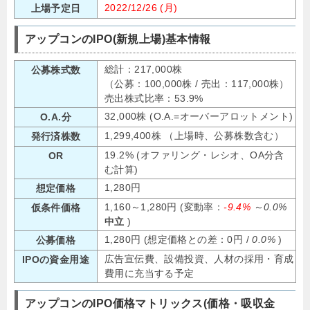
2022/12/26 (月)
上場予定日
アップコンのIPO(新規上場)基本情報
総計：217,000株
公募株式数
（公募：100,000株 / 売出：117,000株）
売出株式比率：53.9%
32,000株 (O.A.=オーバーアロットメント)
O.A.分
1,299,400株 （上場時、公募株数含む）
発行済株数
19.2% (オファリング・レシオ、OA分含
OR
む計算)
1,280円
想定価格
1,160～1,280円 (変動率：
-9.4%
～
0.0%
仮条件価格
中立
)
1,280円 (想定価格との差：0円 /
0.0%
)
公募価格
広告宣伝費、設備投資、人材の採用・育成
IPOの資金用途
費用に充当する予定
アップコンのIPO価格マトリックス(価格・吸収金