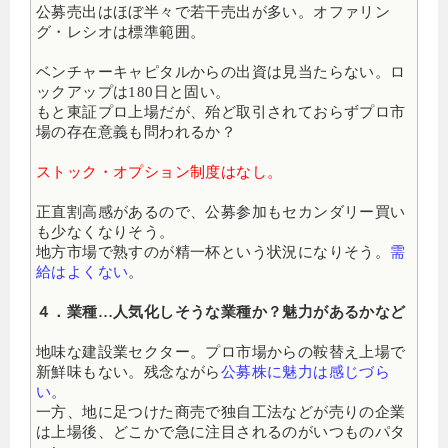
公募売出はほぼ半々で若干売出が多い。
オファリン
グ・レシオは標準範囲。
ベンチャーキャピタルからの出資は見当たらない。ロ
ックアップは180日と固い。
もと東証プロ上場だが、殆ど取引されておらずプロ市
場の存在意義も問われるか？
ストック・オプション制度はなし。
正直割高感があるので、公募参加もセカンダリー買い
も少なくなりそう。
地方市場で熟すのが精一杯という状況になりそう。
需
給はよくない
。
４．業種…人気化しそうな業種か？魅力があるかなど
地味な建設業セクター。プロ市場からの鞍替え上場で
新鮮味もない。残念ながら
公募株に魅力は感じづら
い
。
一方、地に足つけた商売で独自工法などが売りの企業
は上場後、どこかで急に注目されるのがいつものパタ