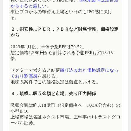
買い疲れがあるなかで閑散市場、
地味系案件は注目度
からすると厳しい
。
東証プロからの鞍替え上場というのもIPO感に欠け
る。
２．割安性…ＰＥＲ，ＰＢＲなど財務情報、価格設定
から
2023年1月度、単体予想EPSは70.52。
想定価格1,280円から計算される予想PERは約18.15
倍。
セクターで考えると結構
織り込まれた価格設定になっ
ており割高感
を感じる。
地味系案件でこの価格設定は難点といえる。
３．規模…吸収金額と市場、売り圧力関係
吸収金額は約3.18億円（想定価格ベースOA分含む）の
小型IPO。
上場市場は名証ネクスト市場。主幹事はJトラストグロ
ーバル証券。