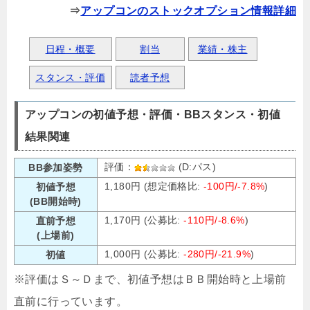
⇒
アップコンのストックオプション情報詳細
日程・概要
割当
業績・株主
スタンス・評価
読者予想
アップコンの初値予想・評価・BBスタンス・初値
結果関連
評価：
(D:パス)
BB参加姿勢
1,180円 (想定価格比:
-100円/-7.8%
)
初値予想
(BB開始時)
1,170円 (公募比:
-110円/-8.6%
)
直前予想
(上場前)
1,000円 (公募比:
-280円/-21.9%
)
初値
※評価はＳ～Ｄまで、初値予想はＢＢ開始時と上場前
直前に行っています。