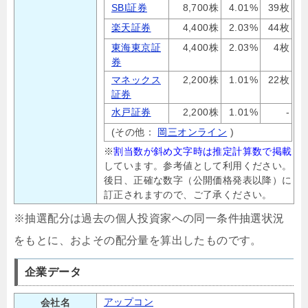
SBI証券
8,700株
4.01%
39枚
楽天証券
4,400株
2.03%
44枚
東海東京証
4,400株
2.03%
4枚
券
マネックス
2,200株
1.01%
22枚
証券
水戸証券
2,200株
1.01%
-
(その他：
岡三オンライン
)
※
割当数が斜め文字時は推定計算数で掲載
しています。参考値として利用ください。
後日、正確な数字（公開価格発表以降）に
訂正されますので、ご了承ください。
※抽選配分は過去の個人投資家への同一条件抽選状況
をもとに、およその配分量を算出したものです。
企業データ
アップコン
会社名