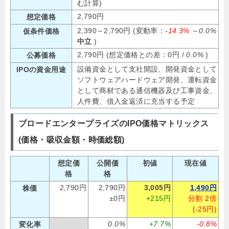
む計算)
2,790円
想定価格
2,390～2,790円 (変動率：
-14.3%
～
0.0%
仮条件価格
中立
)
2,790円 (想定価格との差：0円 /
0.0%
)
公募価格
設備資金として支社開設、開発資金として
IPOの資金用途
ソフトウェアハードウェア開発、運転資金
として商材である通信機器及び工事資金、
人件費、借入金返済に充当する予定
ブロードエンタープライズのIPO価格マトリックス
(価格・吸収金額・時価総額)
想定価
公開価
初値
現在値
格
格
2,790円
2,790円
3,005円
1,490円
株価
±0円
+215円
分割 2倍
(-25円)
0.0%
+7.7%
-0.8%
変化率