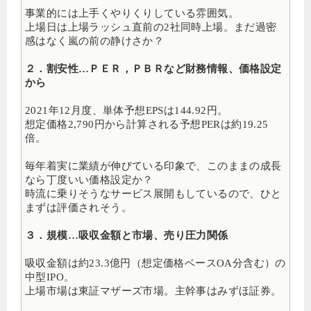
事業的には上手くやりくりしている雰囲気。
上場日は上場ラッシュ直前の2社同時上場。まだ過密
感はなく嵐の前の静けさか？
２．割安性…ＰＥＲ，ＰＢＲなど財務情報、価格設定
から
2021年12月度、単体予想EPSは144.92円。
想定価格2,790円から計算される予想PERは約19.25
倍。
毎年着実に業績が伸びている印象で、このままの成長
なら丁度いい価格設定か？
時流に乗りそうなサービス展開もしているので、ひと
まずは評価されそう。
３．規模…吸収金額と市場、売り圧力関係
吸収金額は約23.3億円（想定価格ベースOA分含む）の
中型IPO
。
上場市場は東証マザーズ市場。主幹事はみずほ証券。