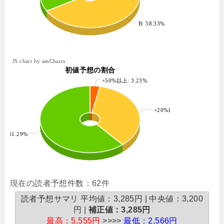
B: 58.33%
JS chart by amCharts
初値予想の割合
+50%以上: 3.23%
+20%以上: 35.48%
%: 61.29%
現在の読者予想件数：62件
読者予想サマリ 平均値：3,285円 | 中央値：3,200
円 |
補正値：3,285円
最高：5,555円
>>>>
最低：2,566円