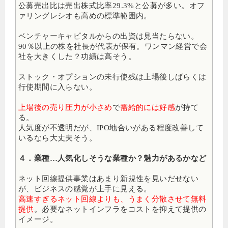
公募売出比は売出株式比率29.3%と公募が多い。オフ
ァリングレシオも高めの標準範囲内。
ベンチャーキャピタルからの出資は見当たらない。
90％以上の株を社長が代表が保有。ワンマン経営で会
社を大きくした？功績は高そう。
ストック・オプションの未行使残は上場後しばらくは
行使期間に入らない。
上場後の売り圧力が小さめ
で
需給的には好感
が持て
る。
人気度が不透明だが、IPO地合いがある程度改善して
いるなら大丈夫そう。
４．業種…人気化しそうな業種か？魅力があるかなど
ネット回線提供事業はあまり新規性を見いだせない
が、ビジネスの感覚が上手に見える。
高速すぎるネット回線よりも、うまく分散させて無料
提供
。必要なネットインフラをコストを抑えて提供の
イメージ。