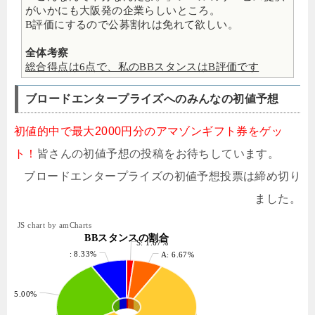
がいかにも大阪発の企業らしいところ。
B評価にするので公募割れは免れて欲しい。
全体考察
総合得点は6点で、私のBBスタンスはB評価です
ブロードエンタープライズへのみんなの初値予想
初値的中で最大2000円分のアマゾンギフト券をゲッ
ト！
皆さんの初値予想の投稿をお待ちしています。
ブロードエンタープライズの初値予想投票は締め切り
ました。
JS chart by amCharts
BBスタンスの割合
S: 1.67%
: 8.33%
A: 6.67%
: 25.00%