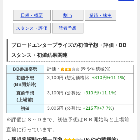
日程・概要
割当
業績・株主
スタンス・評価
読者予想
ブロードエンタープライズの初値予想・評価・BB
スタンス・初値結果関連
評価：
(B:やや積極的)
BB参加姿勢
3,100円 (想定価格比:
+310円/+11.1%
)
初値予想
(BB開始時)
3,100円 (公募比:
+310円/+11.1%
)
直前予想
(上場前)
3,005円 (公募比:
+215円/+7.7%
)
初値
※評価はＳ～Ｄまで、初値予想はＢＢ開始時と上場前
直前に行っています。
・新規承認時の第一印象
(B:やや積極的)