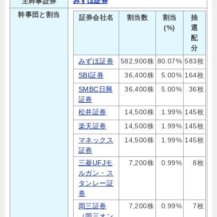
みずほ証券
主幹事証券
幹事団と割当
証券会社名
割当数
割当
抽
(%)
選
配
分
みずほ証券
582,900株
80.07%
583枚
SBI証券
36,400株
5.00%
164枚
SMBC日興
36,400株
5.00%
36枚
証券
松井証券
14,500株
1.99%
145枚
楽天証券
14,500株
1.99%
145枚
マネックス
14,500株
1.99%
145枚
証券
三菱UFJモ
7,200株
0.99%
8枚
ルガン・ス
タンレー証
券
岡三証券
7,200株
0.99%
7枚
（岡三オン