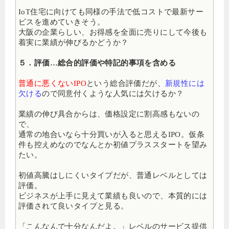
IoT住宅に向けても同様の手法で低コストで最新サー
ビスを進めていきそう。
大阪の企業らしい、お得感を全面に売りにして今後も
着実に業績が伸びるかどうか？
５．評価…総合的評価や特記的事項を含める
普通に悪くないIPO
という総合評価だが、
新規性には
欠ける
ので同意付くような人気には欠けるか？
業績の伸び具合からは、価格設定に割高感もないの
で、
通常の地合いなら十分買いが入ると思えるIPO。仮条
件も控えめなのでなんとか初値プラススタートを望み
たい。
初値高騰はしにくいタイプだが、普通レベルとしては
評価。
ビジネスが上手に見えて業績も良いので、本質的には
評価されて良いタイプと見る。
「こんなんで十分なんだよ。」レベルのサービス提供