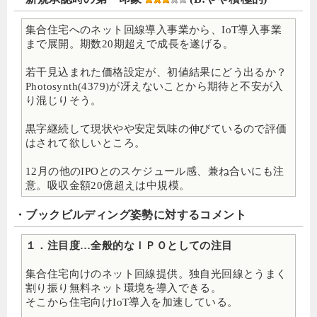
集合住宅へのネット回線導入事業から、IoT導入事業
まで展開。期数20期超えで成長を遂げる。
若干見込まれた価格設定が、初値結果にどう出るか？
Photosynth(4379)が冴えないことから期待と不安が入
り混じりそう。
黒字継続して現状やや安定気味の伸びているので評価
はされて欲しいところ。
12月の他のIPOとのスケジュール感、兼ね合いにも注
意。吸収金額20億超えは中規模。
・ブックビルディング姿勢に対するコメント
１．注目度…全般的なＩＰＯとしての注目
集合住宅向けのネット回線提供。独自光回線とうまく
割り振り無料ネット環境を導入できる。
そこから住宅向けIoT導入を加速している。