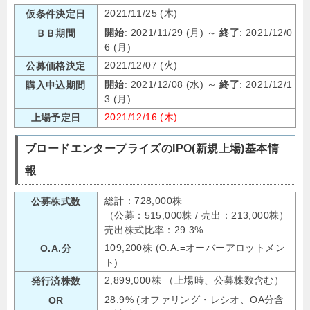
2021/11/25 (木)
仮条件決定日
開始
: 2021/11/29 (月) ～
終了
: 2021/12/0
ＢＢ期間
6 (月)
2021/12/07 (火)
公募価格決定
開始
: 2021/12/08 (水) ～
終了
: 2021/12/1
購入申込期間
3 (月)
2021/12/16 (木)
上場予定日
ブロードエンタープライズのIPO(新規上場)基本情
報
総計：728,000株
公募株式数
（公募：515,000株 / 売出：213,000株）
売出株式比率：29.3%
109,200株 (O.A.=オーバーアロットメン
O.A.分
ト)
2,899,000株 （上場時、公募株数含む）
発行済株数
28.9% (オファリング・レシオ、OA分含
OR