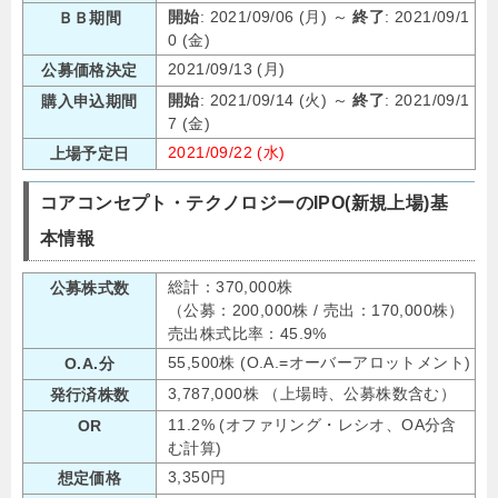
開始
: 2021/09/06 (月) ～
終了
: 2021/09/1
ＢＢ期間
0 (金)
2021/09/13 (月)
公募価格決定
開始
: 2021/09/14 (火) ～
終了
: 2021/09/1
購入申込期間
7 (金)
2021/09/22 (水)
上場予定日
コアコンセプト・テクノロジーのIPO(新規上場)基
本情報
総計：370,000株
公募株式数
（公募：200,000株 / 売出：170,000株）
売出株式比率：45.9%
55,500株 (O.A.=オーバーアロットメント)
O.A.分
3,787,000株 （上場時、公募株数含む）
発行済株数
11.2% (オファリング・レシオ、OA分含
OR
む計算)
3,350円
想定価格