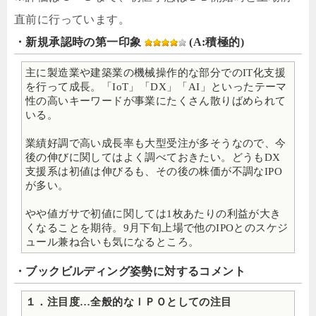
直前に行っています。
・新規承認時の第一印象
(A:積極的)
主に製造業や建築業の機械操作的な部分でのIT化支援
を行って成長。「IoT」「DX」「AI」といったテーマ
性の高いキーワードが事業にたくさん散りばめられて
いる。
業績好調で高い成長率も大型受注が多そうなので、今
後の伸びに関してはよく調べておきたい。どうもDX
支援系は初値は伸びるも、その後の株価が不調なIPO
が多い。
やや値ガサで初値に関しては1枚あたりの利益が大き
くなることを期待。9月下旬上場で他のIPOとのスケジ
ュール兼ね合いも気になるところ。
・ブックビルディング姿勢に対するコメント
１．注目度…全般的なＩＰＯとしての注目