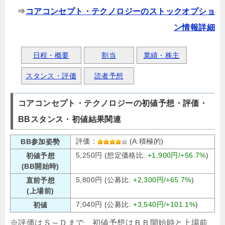
⇒
コアコンセプト・テクノロジーのストックオプショ
ン情報詳細
日程・概要
割当
業績・株主
スタンス・評価
読者予想
コアコンセプト・テクノロジーの初値予想・評価・
BBスタンス・初値結果関連
評価：
(A:積極的)
BB参加姿勢
5,250円 (想定価格比:
+1,900円/+56.7%
)
初値予想
(BB開始時)
5,800円 (公募比:
+2,300円/+65.7%
)
直前予想
(上場前)
7,040円 (公募比:
+3,540円/+101.1%
)
初値
※評価はＳ～Ｄまで、初値予想はＢＢ開始時と上場前