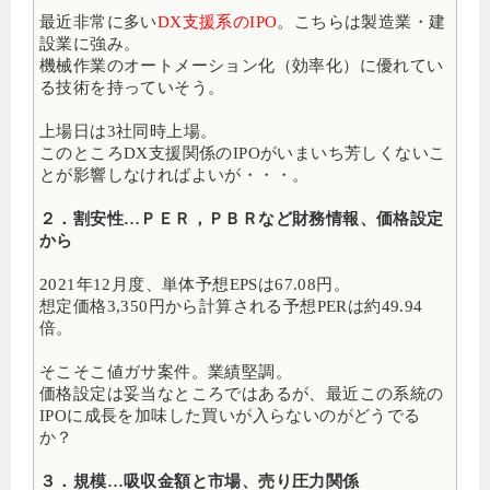
最近非常に多い
DX支援系のIPO
。こちらは製造業・建
設業に強み。
機械作業のオートメーション化（効率化）に優れてい
る技術を持っていそう。
上場日は3社同時上場。
このところDX支援関係のIPOがいまいち芳しくないこ
とが影響しなければよいが・・・。
２．割安性…ＰＥＲ，ＰＢＲなど財務情報、価格設定
から
2021年12月度、単体予想EPSは67.08円。
想定価格3,350円から計算される予想PERは約49.94
倍。
そこそこ値ガサ案件。業績堅調。
価格設定は妥当なところではあるが、最近この系統の
IPOに成長を加味した買いが入らないのがどうでる
か？
３．規模…吸収金額と市場、売り圧力関係