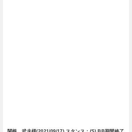
関根 武夫様(2021/09/17) スタンス：(S) BB期間終了