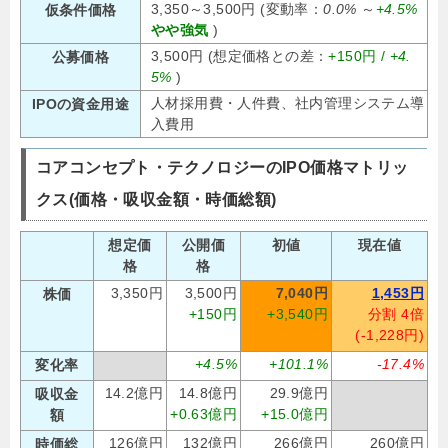
3,350～3,500円 (変動率：
0.0%
～
+4.5%
仮条件価格
やや強気
)
3,500円 (想定価格との差：
+150円 /
+4.
公募価格
5%
)
人材採用費・人件費、社内管理システム導
IPOの資金用途
入費用
コアコンセプト・テクノロジーのIPO価格マトリッ
クス(価格・吸収金額・時価総額)
想定価
公開価
初値
現在値
格
格
3,350円
3,500円
7,040円
1,453円
株価
+150円
+3,540円
分割 4倍
(-1,228円)
+4.5%
+101.1%
-17.4%
変化率
14.2億円
14.8億円
29.9億円
吸収金
+0.63億円
+15.0億円
額
126億円
132億円
266億円
260億円
時価総