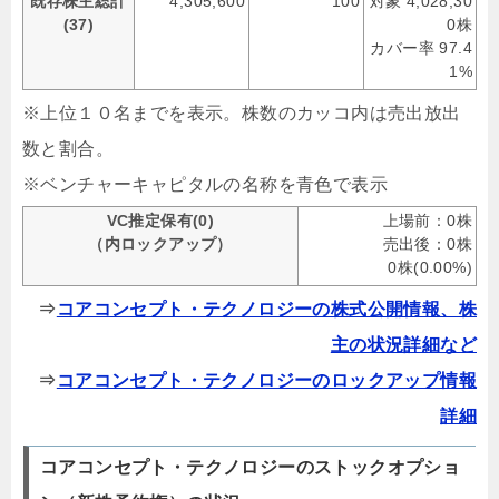
既存株主総計
4,305,600
100
対象 4,028,30
(37)
0株
カバー率 97.4
1%
※上位１０名までを表示。株数のカッコ内は売出放出
数と割合。
※ベンチャーキャピタルの名称を青色で表示
VC推定保有(0)
上場前：0株
（内ロックアップ）
売出後：0株
0株(0.00%)
⇒
コアコンセプト・テクノロジーの株式公開情報、株
主の状況詳細など
⇒
コアコンセプト・テクノロジーのロックアップ情報
詳細
コアコンセプト・テクノロジーのストックオプショ