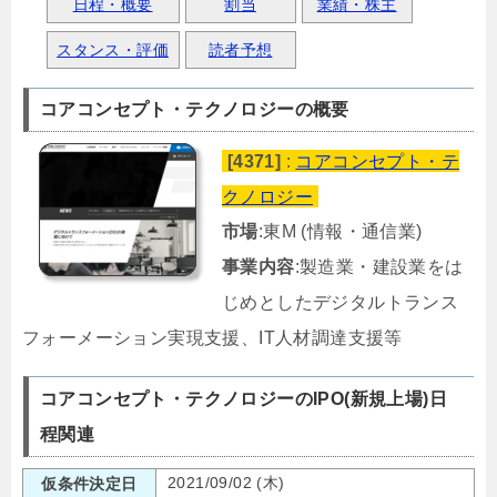
日程・概要
割当
業績・株主
スタンス・評価
読者予想
コアコンセプト・テクノロジーの概要
[4371]
:
コアコンセプト・テ
クノロジー
市場
:東M (情報・通信業)
事業内容
:製造業・建設業をは
じめとしたデジタルトランス
フォーメーション実現支援、IT人材調達支援等
コアコンセプト・テクノロジーのIPO(新規上場)日
程関連
2021/09/02 (木)
仮条件決定日