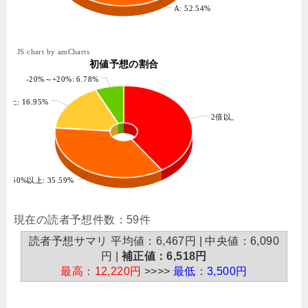
A: 52.54%
JS chart by amCharts
初値予想の割合
-20%～+20%: 6.78%
%以上: 16.95%
2倍以上: 40.68%
+50%以上: 35.59%
現在の読者予想件数：59件
読者予想サマリ 平均値：6,467円 | 中央値：6,090
円 |
補正値：6,518円
最高：12,220円
>>>>
最低：3,500円