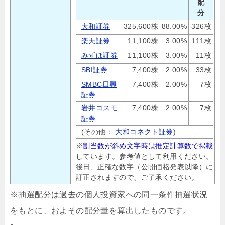
配
分
大和証券
325,600株
88.00%
326枚
楽天証券
11,100株
3.00%
111枚
みずほ証券
11,100株
3.00%
11枚
SBI証券
7,400株
2.00%
33枚
SMBC日興
7,400株
2.00%
7枚
証券
岩井コスモ
7,400株
2.00%
7枚
証券
(その他：
大和コネクト証券
)
※
割当数が斜め文字時は推定計算数で掲載
しています。参考値として利用ください。
後日、正確な数字（公開価格発表以降）に
訂正されますので、ご了承ください。
※抽選配分は過去の個人投資家への同一条件抽選状況
をもとに、およその配分量を算出したものです。