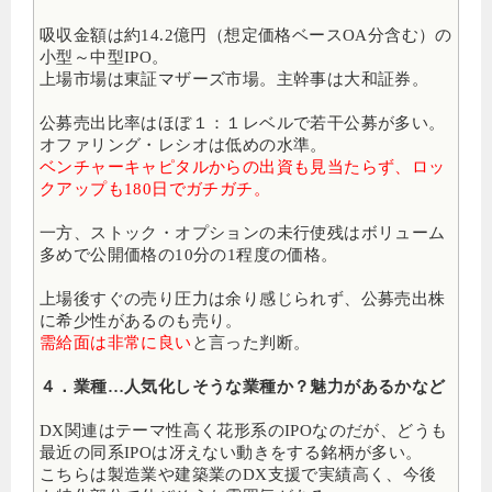
吸収金額は約14.2億円（想定価格ベースOA分含む）の
小型～中型IPO
。
上場市場は東証マザーズ市場。主幹事は大和証券。
公募売出比率はほぼ１：１レベルで若干公募が多い。
オファリング・レシオは低めの水準。
ベンチャーキャピタルからの出資も見当たらず、ロッ
クアップも180日でガチガチ。
一方、ストック・オプションの未行使残はボリューム
多めで公開価格の10分の1程度の価格。
上場後すぐの売り圧力は余り感じられず、公募売出株
に希少性があるのも売り。
需給面は非常に良い
と言った判断。
４．業種…人気化しそうな業種か？魅力があるかなど
DX関連はテーマ性高く花形系のIPOなのだが、どうも
最近の同系IPOは冴えない動きをする銘柄が多い。
こちらは製造業や建築業のDX支援で実績高く、今後