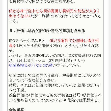
も特化部分で伸びそうな雰囲気がある。
値がさ株で従来なら初値高騰し初値売の利益が大きく
出そうなIPO
だが、現状のIPO地合いでどうかというと
ころ。
５．評価…総合的評価や特記的事項を含める
IPOスペックでみると、
値ガサ案件で公開株に希少性
高く
1枚あたりの初値売り利益が大きくなりそうな銘
柄。
ただし、最近のIPO地合いの弱さ、DX支援系銘柄の弱
さ、9月上場ラッシュ（3社同時上場）という
初値を抑えそうな3つの壁
が立ちはだかる。
初値に関しては強弱入り乱れ、中長期的には現状の地
合いでは不安な部分が多い。
結局、それほど初値は伸びないといった結果になりそ
うな予感。
総合評価はA評価にするものの初値は結局B級評価レベ
ルで落ち着くのではないか？とBB段階では予想する。
全体考察