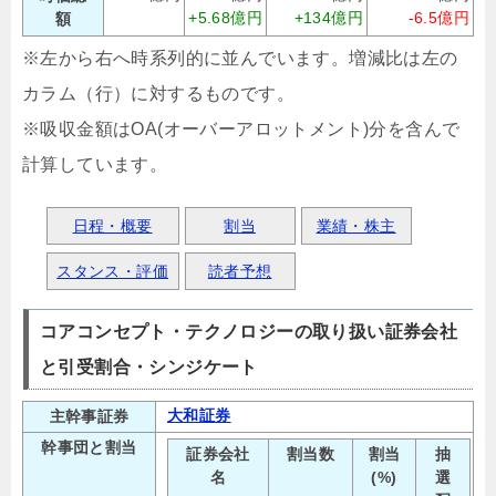
+5.68億円
+134億円
-6.5億円
額
※左から右へ時系列的に並んでいます。増減比は左の
カラム（行）に対するものです。
※吸収金額はOA(オーバーアロットメント)分を含んで
計算しています。
日程・概要
割当
業績・株主
スタンス・評価
読者予想
コアコンセプト・テクノロジーの取り扱い証券会社
と引受割合・シンジケート
大和証券
主幹事証券
幹事団と割当
証券会社
割当数
割当
抽
名
(%)
選