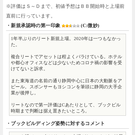
※評価はＳ～Ｄまで、初値予想はＢＢ開始時と上場前
直前に行っています。
・新規承認時の第一印象
(C:微妙)
1年半ぶりのリート新規上場。2020年は一つもなかっ
た。
複合リートでアセットは程よくバラけている。ホテル
や都心オフィスなどは少ないためコロナ禍の影響を受
けてないと訴求。
また東海道の名前の通り静岡中心に日本の大動脈をア
ピール。スポンサーもヨシコンを筆頭に静岡の大手企
業が後押し。
リートなので第一評価はCあたりとして、ブックビル
時期まで判断は据え置きたいところ。
・ブックビルディング姿勢に対するコメント