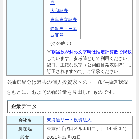
券
大和証券
-
-
東海東京証券
-
-
静銀ティーエ
-
-
-
ム証券
(その他：)
※
割当数が斜め文字時は推定計算数で掲載
しています。参考値として利用ください。
後日、正確な数字（公開価格発表以降）に
訂正されますので、ご了承ください。
※抽選配分は過去の個人投資家への同一条件抽選状況
をもとに、およその配分量を算出したものです。
企業データ
東海道リート投資法人
会社名
東京都千代田区永田町二丁目 14 番 3 号
所在地
2021年02月01日
設立