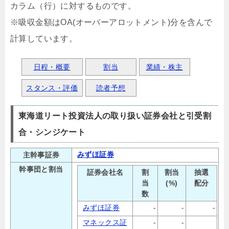
カラム（行）に対するものです。
※吸収金額はOA(オーバーアロットメント)分を含んで
計算しています。
日程・概要
割当
業績・株主
スタンス・評価
読者予想
東海道リート投資法人の取り扱い証券会社と引受割
合・シンジケート
みずほ証券
主幹事証券
幹事団と割当
証券会社名
割
割当
抽選
当
(%)
配分
数
みずほ証券
-
-
-
マネックス証
-
-