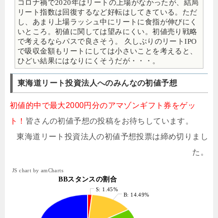
コロナ禍で2020年はリートの上場がなかったが、結局
リート指数は回復するなど好転はしてきている。ただ
し、あまり上場ラッシュ中にリートに食指が伸びにく
いところ。初値に関しては望みにくい。初値売り戦略
で考えるならパスで良さそう。 久しぶりのリートIPO
で吸収金額もリートにしては小さいことを考えると、
ひどい結果にはなりにくそうだが・・・。
東海道リート投資法人へのみんなの初値予想
初値的中で最大2000円分のアマゾンギフト券をゲッ
ト！
皆さんの初値予想の投稿をお待ちしています。
東海道リート投資法人の初値予想投票は締め切りまし
た。
JS chart by amCharts
BBスタンスの割合
S: 1.45%
B: 14.49%