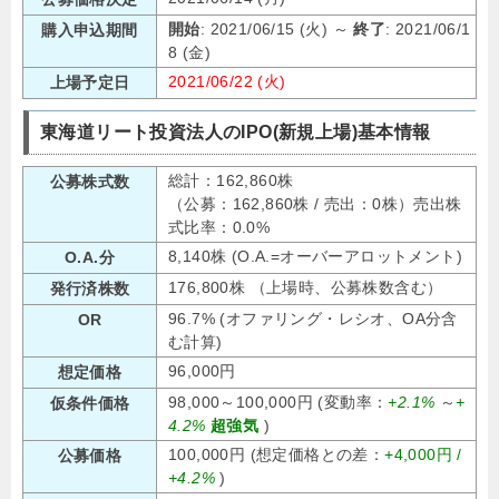
開始
: 2021/06/15 (火) ～
終了
: 2021/06/1
購入申込期間
8 (金)
2021/06/22 (火)
上場予定日
東海道リート投資法人のIPO(新規上場)基本情報
総計：162,860株
公募株式数
（公募：162,860株 / 売出：0株）売出株
式比率：0.0%
8,140株 (O.A.=オーバーアロットメント)
O.A.分
176,800株 （上場時、公募株数含む）
発行済株数
96.7% (オファリング・レシオ、OA分含
OR
む計算)
96,000円
想定価格
98,000～100,000円 (変動率：
+2.1%
～
+
仮条件価格
4.2%
超強気
)
100,000円 (想定価格との差：
+4,000円 /
公募価格
+4.2%
)