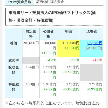
該当物件購入資金
IPOの資金用途
東海道リート投資法人のIPO価格マトリックス(価
格・吸収金額・時価総額)
想定価
公開価
初値
現在値
格
格
96,000円
100,000
101,500円
98,300円
株価
円
+1,500円
(-3,200円)
+4,000円
+4.2%
+1.5%
-3.2%
変化率
164億円
171億円
173億円
吸収金
+6.84億
+2.56億円
額
円
169億円
176億円
179億円
379億円
時価総
+7.07億
+2.65億円
+199億円
額
円
※左から右へ時系列的に並んでいます。増減比は左の