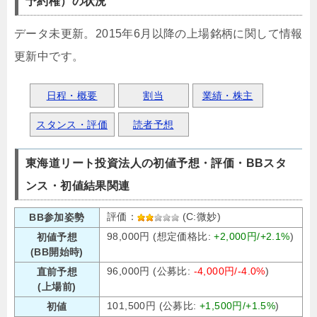
予約権）の状況
データ未更新。2015年6月以降の上場銘柄に関して情報
更新中です。
日程・概要
割当
業績・株主
スタンス・評価
読者予想
東海道リート投資法人の初値予想・評価・BBスタ
ンス・初値結果関連
評価：
(C:微妙)
BB参加姿勢
98,000円 (想定価格比:
+2,000円/+2.1%
)
初値予想
(BB開始時)
96,000円 (公募比:
-4,000円/-4.0%
)
直前予想
(上場前)
101,500円 (公募比:
+1,500円/+1.5%
)
初値