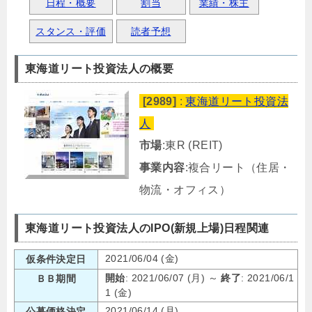
日程・概要
割当
業績・株主
スタンス・評価
読者予想
東海道リート投資法人の概要
[2989]
:
東海道リート投資法
人
市場
:東R (REIT)
事業内容
:複合リート（住居・
物流・オフィス）
東海道リート投資法人のIPO(新規上場)日程関連
2021/06/04 (金)
仮条件決定日
開始
: 2021/06/07 (月) ～
終了
: 2021/06/1
ＢＢ期間
1 (金)
2021/06/14 (月)
公募価格決定