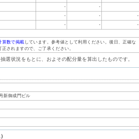
-
-
-
-
-
-
-
-
計算数で掲載
しています。参考値として利用ください。後日、正確な
訂正されますので、ご了承ください。
件抽選状況をもとに、およその配分量を算出したものです。
9号新御成門ビル
想）