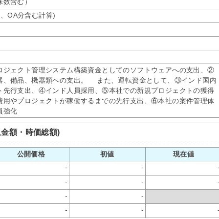
募株数含む）
オ、OA分含む計算)
ロジェクト管理システム構築資金としてのソフトウェアへの支出、②
器、備品、機器類への支出。 また、運転資金として、③インド国内
ト先行支出、④インド人員採用、⑤本社での新規プロジェクトの獲得
費用やプロジェクトが稼働するまでの先行支出、⑥本社の案件管理体
員強化
収金額・時価総額)
公開価格
初値
現在値
-
-
-
-
-
-
-
-