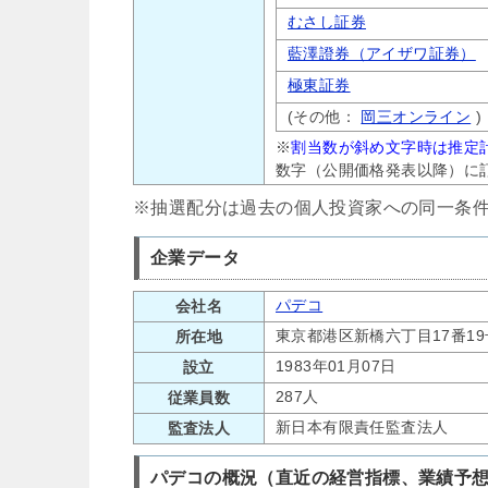
むさし証券
藍澤證券（アイザワ証券）
極東証券
(その他：
岡三オンライン
)
※
割当数が斜め文字時は推定
数字（公開価格発表以降）に
※抽選配分は過去の個人投資家への同一条
企業データ
パデコ
会社名
東京都港区新橋六丁目17番1
所在地
1983年01月07日
設立
287人
従業員数
新日本有限責任監査法人
監査法人
パデコの概況（直近の経営指標、業績予