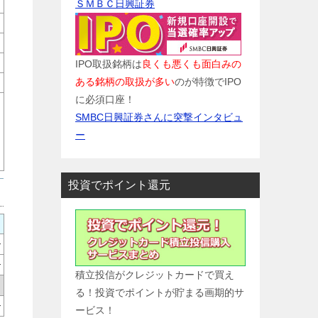
ＳＭＢＣ日興証券
IPO取扱銘柄は
良くも悪くも面白みの
ある銘柄の取扱が多い
のが特徴でIPO
に必須口座！
SMBC日興証券さんに突撃インタビュ
ー
投資でポイント還元
-
-
積立投信がクレジットカードで買え
る！投資でポイントが貯まる画期的サ
-
ービス！