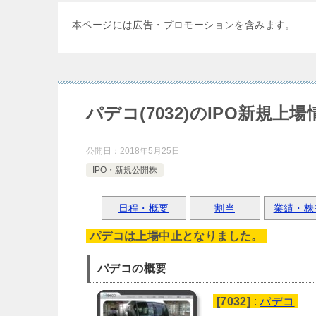
本ページには広告・プロモーションを含みます。
パデコ(7032)のIPO新規上場
公開日：
2018年5月25日
IPO・新規公開株
日程・概要
割当
業績・株
パデコは上場中止となりました。
パデコの概要
[7032]
:
パデコ