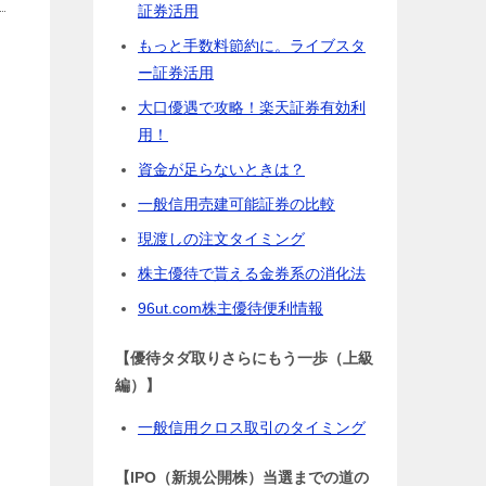
証券活用
もっと手数料節約に。ライブスタ
ー証券活用
大口優遇で攻略！楽天証券有効利
用！
資金が足らないときは？
一般信用売建可能証券の比較
現渡しの注文タイミング
株主優待で貰える金券系の消化法
96ut.com株主優待便利情報
【優待タダ取りさらにもう一歩（上級
編）】
一般信用クロス取引のタイミング
【IPO（新規公開株）当選までの道の