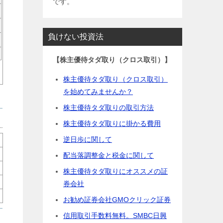
です。
負けない投資法
【株主優待タダ取り（クロス取引）】
株主優待タダ取り（クロス取引）
を始めてみませんか？
株主優待タダ取りの取引方法
株主優待タダ取りに掛かる費用
逆日歩に関して
配当落調整金と税金に関して
株主優待タダ取りにオススメの証
券会社
お勧め証券会社GMOクリック証券
信用取引手数料無料。SMBC日興