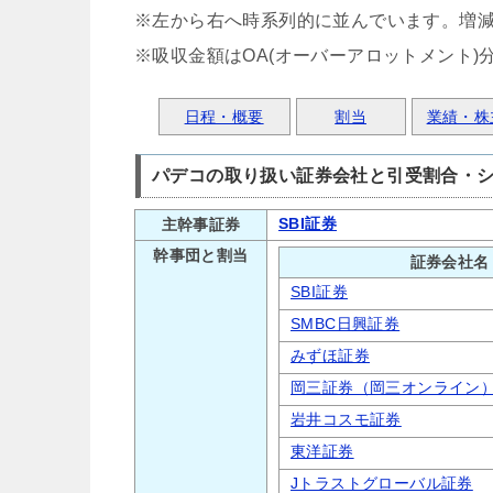
※左から右へ時系列的に並んでいます。増
※吸収金額はOA(オーバーアロットメント)
日程・概要
割当
業績・株
パデコの取り扱い証券会社と引受割合・
SBI証券
主幹事証券
幹事団と割当
証券会社名
SBI証券
SMBC日興証券
みずほ証券
岡三証券（岡三オンライン
岩井コスモ証券
東洋証券
Jトラストグローバル証券