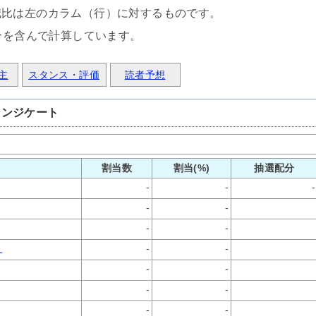
減比は左のカラム（行）に対するものです。
分を含んで計算しています。
主
スタンス・評価
読者予想
シンジケート
割当数
割当(%)
抽選配分
-
-
-
-
-
-
-
）
-
-
-
-
-
-
-
-