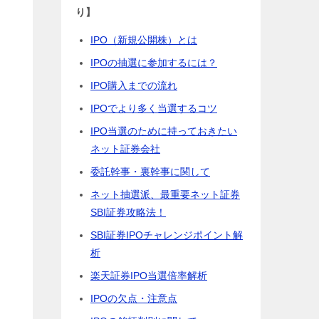
り】
IPO（新規公開株）とは
IPOの抽選に参加するには？
IPO購入までの流れ
IPOでより多く当選するコツ
IPO当選のために持っておきたい
ネット証券会社
委託幹事・裏幹事に関して
ネット抽選派、最重要ネット証券
SBI証券攻略法！
SBI証券IPOチャレンジポイント解
析
楽天証券IPO当選倍率解析
IPOの欠点・注意点