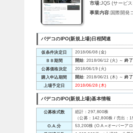
市場
:JQS (サービス
事業内容
:国際開発
パデコのIPO(新規上場)日程関連
2018/06/08 (金)
仮条件決定日
開始
: 2018/06/12 (火) ～
終
ＢＢ期間
2018/06/19 (火)
公募価格決定
開始
: 2018/06/21 (木) ～
終
購入申込期間
2018/06/28 (木)
上場予定日
パデコのIPO(新規上場)基本情報
総計：297,800株
公募株式数
（公募：142,800株 / 売出：
53,200株 (O.A.=オーバー
O.A.分