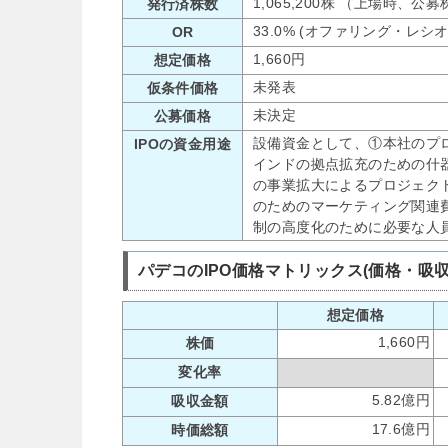
1,065,200株 （上場時、公
発行済株数
33.0% (オファリング・レシ
OR
1,660円
想定価格
未発表
仮条件価格
未決定
公募価格
設備資金として、①本社のプ
IPOの資金用途
インドの拠点拡充のための什
の事業拡大によるプロジェク
のためのマーケティング関連
制の高度化のために必要な人
パデコのIPO価格マトリックス(価格・吸
想定価格
1,660円
株価
変化率
5.82億円
吸収金額
17.6億円
時価総額