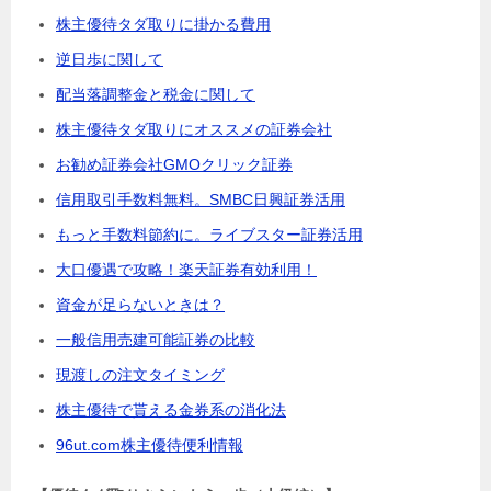
株主優待タダ取りに掛かる費用
逆日歩に関して
配当落調整金と税金に関して
株主優待タダ取りにオススメの証券会社
お勧め証券会社GMOクリック証券
信用取引手数料無料。SMBC日興証券活用
もっと手数料節約に。ライブスター証券活用
大口優遇で攻略！楽天証券有効利用！
資金が足らないときは？
一般信用売建可能証券の比較
現渡しの注文タイミング
株主優待で貰える金券系の消化法
96ut.com株主優待便利情報