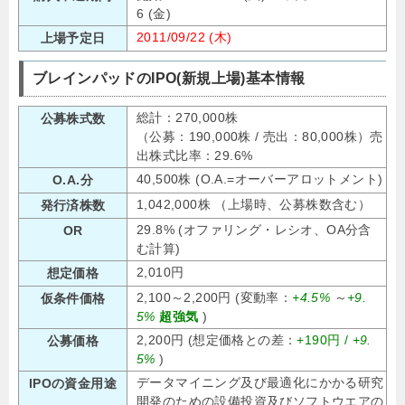
6 (金)
2011/09/22 (木)
上場予定日
ブレインパッドのIPO(新規上場)基本情報
総計：270,000株
公募株式数
（公募：190,000株 / 売出：80,000株）売
出株式比率：29.6%
40,500株 (O.A.=オーバーアロットメント)
O.A.分
1,042,000株 （上場時、公募株数含む）
発行済株数
29.8% (オファリング・レシオ、OA分含
OR
む計算)
2,010円
想定価格
2,100～2,200円 (変動率：
+4.5%
～
+9.
仮条件価格
5%
超強気
)
2,200円 (想定価格との差：
+190円 /
+9.
公募価格
5%
)
データマイニング及び最適化にかかる研究
IPOの資金用途
開発のための設備投資及びソフトウエアの