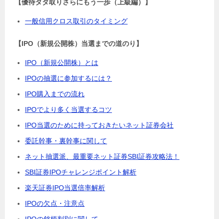
【優待タダ取りさらにもう一歩（上級編）】
一般信用クロス取引のタイミング
【IPO（新規公開株）当選までの道のり】
IPO（新規公開株）とは
IPOの抽選に参加するには？
IPO購入までの流れ
IPOでより多く当選するコツ
IPO当選のために持っておきたいネット証券会社
委託幹事・裏幹事に関して
ネット抽選派、最重要ネット証券SBI証券攻略法！
SBI証券IPOチャレンジポイント解析
楽天証券IPO当選倍率解析
IPOの欠点・注意点
IPOの銘柄判別に関して