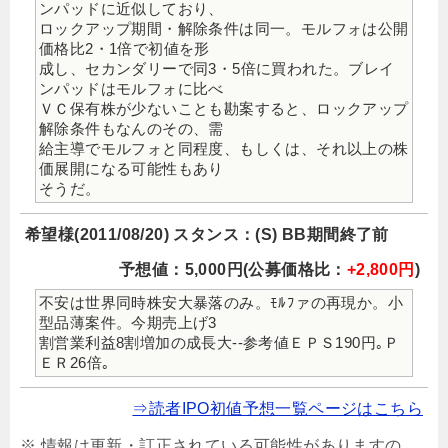
ンパッドに近似しており、
ロックアップ期間・解除条件は同一。モルフォは公開
価格比2・1倍で初値を形
成し、セカンダリーで同3・5倍に買われた。ブレイ
ンパッドはモルフォに比べ
ＶＣ保有株が少ないことも勘案すると、ロックアップ
解除条件もなんのその、需
給主導でモルフォと同程度、もしくは、それ以上の株
価展開になる可能性もあり
そうだ。
希望様(2011/08/20) スタンス：(S) BB期間終了前
予想値：5,000円(公募価格比：
+2,800円
)
不安は世界同時株安大暴落のみ。ﾓﾙﾌァの再現か。小
型品薄案件。今期売上げ3
割営業利益8割増加の成長大--参考値ＥＰＳ190円｡Ｐ
ＥＲ26倍｡
⇒読者IPO初値予想一覧ページはこちら
※ 情報は更新・訂正されている可能性がありますの