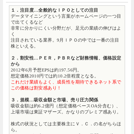
１．注目度…全般的なＩＰＯとしての注目
データマイニングという言葉がホームページの一つ目
で出てくるなど
非常に分かりにくい分野だが、足元の業績の伸びはよ
く
注目されている業界。9月ＩＰＯの中では一番の注目
株といえる。
２．割安性…ＰＥＲ，ＰＢＲなど財務情報、価格設定
から
2012年6月予想EPSは約197.56円。
想定価格2010円では約10.2倍程度となる。
これだけ業績もよく、成長性を期待できるネット系で
この価格は割安感あり！
３．規模…吸収金額と市場、売り圧力関係
吸収金額は約6.2億円（想定価格ベースOA分含む）、
上場市場は東証マザーズ。かなりのプレミア感あり。
株式の状況としては主要株主にＶ．Ｃ．の名がちらほ
ら。