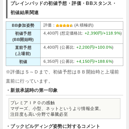
ブレインパッドの初値予想・評価・BBスタンス・
初値結果関連
評価：
(A:積極的)
BB参加姿勢
4,400円 (想定価格比:
+2,390円/+118.9%
)
初値予想
(BB開始時)
4,400円 (公募比:
+2,200円/+100.0%
)
直前予想
(上場前)
6,350円 (公募比:
+4,150円/+188.6%
)
初値
※評価はＳ～Ｄまで、初値予想はＢＢ開始時と上場前
直前に行っています。
・新規承認時の第一印象
プレミアＩＰＯの感触
マザーズ、小型、ネットというより情報企業。
注目度も高い分野で暴騰必至
・ブックビルディング姿勢に対するコメント