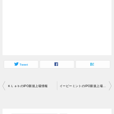
Tweet
投
ＫＬａｂのIPO新規上場情報
イーピーミントのIPO新規上場情報
稿
ナ
ビ