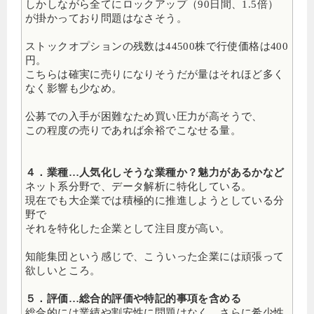
しかしながら全てにロックアップ（90日間、1.5倍）
が掛かっており問題はなさそう。
ストックオプションの残数は44500株で行使価格は400
円。
こちらは確実に売りになりそうだが量はそれほど多く
なく影響も少なめ。
公募での入手が困難なため買い圧力が高そうで、
この程度の売りであれば余裕でこなせる量。
４．業種…人気化しそうな業種か？魅力があるかなど
ネット系分野で、データ解析に特化している。
現在でも大企業では積極的に推進しようとしている分
野で
それを特化した企業として注目度が高い。
知能集団という感じで、こういった企業には頑張って
欲しいところ。
５．評価…総合的評価や特記的事項を含める
総合的には業績や割安性に問題はなく、さらに希少性