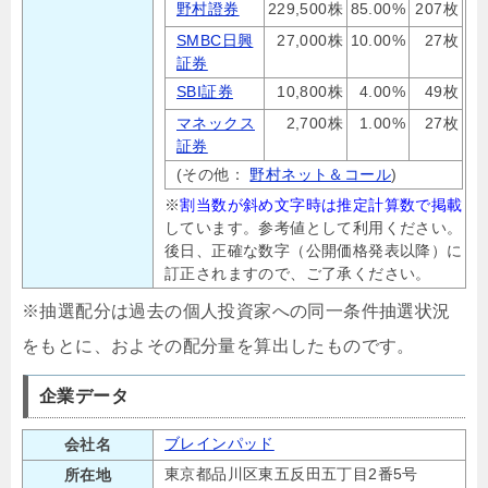
野村證券
229,500株
85.00%
207枚
SMBC日興
27,000株
10.00%
27枚
証券
SBI証券
10,800株
4.00%
49枚
マネックス
2,700株
1.00%
27枚
証券
(その他：
野村ネット＆コール
)
※
割当数が斜め文字時は推定計算数で掲載
しています。参考値として利用ください。
後日、正確な数字（公開価格発表以降）に
訂正されますので、ご了承ください。
※抽選配分は過去の個人投資家への同一条件抽選状況
をもとに、およその配分量を算出したものです。
企業データ
ブレインパッド
会社名
東京都品川区東五反田五丁目2番5号
所在地