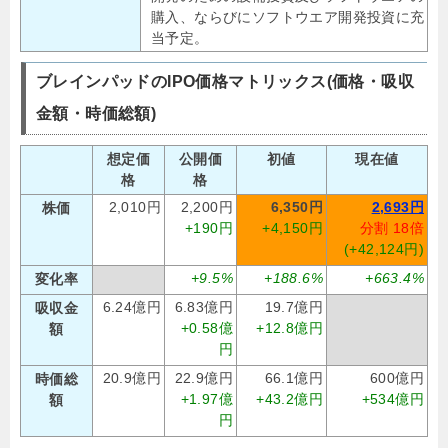
購入、ならびにソフトウエア開発投資に充
当予定。
ブレインパッドのIPO価格マトリックス(価格・吸収
金額・時価総額)
想定価
公開価
初値
現在値
格
格
2,010円
2,200円
6,350円
2,693円
株価
+190円
+4,150円
分割 18倍
(+42,124円)
+9.5%
+188.6%
+663.4%
変化率
6.24億円
6.83億円
19.7億円
吸収金
+0.58億
+12.8億円
額
円
20.9億円
22.9億円
66.1億円
600億円
時価総
+1.97億
+43.2億円
+534億円
額
円