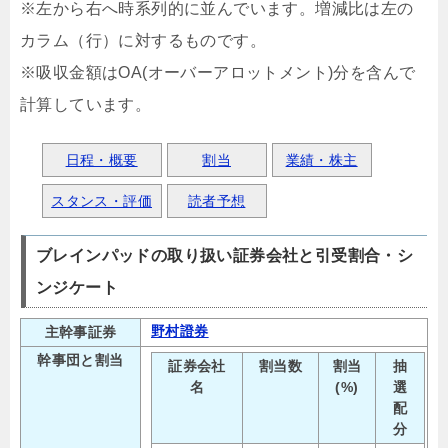
※左から右へ時系列的に並んでいます。増減比は左の
カラム（行）に対するものです。
※吸収金額はOA(オーバーアロットメント)分を含んで
計算しています。
日程・概要
割当
業績・株主
スタンス・評価
読者予想
ブレインパッドの取り扱い証券会社と引受割合・シ
ンジケート
野村證券
主幹事証券
幹事団と割当
証券会社
割当数
割当
抽
名
(%)
選
配
分