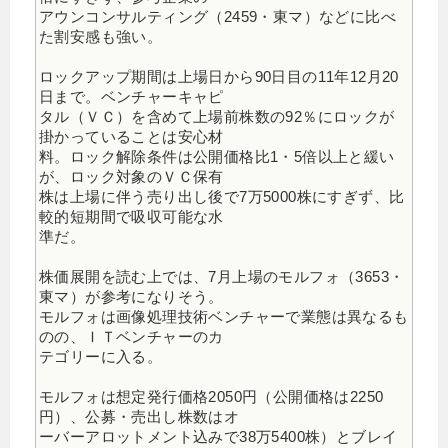
アウンコンサルティング（2459・東マ）などに比べ
た割安感も強い。
ロックアップ期間は上場日から90日目の11年12月20
日まで。ベンチャーキャピ
タル（ＶＣ）を含めて上場前株数の92％にロックが
掛かっていることは安心材
料。ロック解除条件は公開価格比1・5倍以上と緩い
が、ロック対象のＶＣ保有
株は上場に伴う売り出し後で7万5000株にすぎず、比
較的短期間で吸収可能な水
準だ。
株価展開を読む上では、7月上場のモルフォ（3653・
東マ）が参考になりそう。
モルフォは画像処理技術ベンチャーで業態は異なるも
のの、ＩＴベンチャーのカ
テゴリーに入る。
モルフォは想定発行価格2050円（公開価格は2250
円）、公募・売出し株数はオ
ーバーアロットメント込みで38万5400株）とブレイ