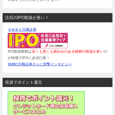
注目のIPO取扱が多い！
ＳＭＢＣ日興証券
IPO取扱銘柄は
良くも悪くも面白みのある銘柄の取扱が多い
の
が特徴でIPOに必須口座！
SMBC日興証券さんに突撃インタビュー
投資でポイント還元