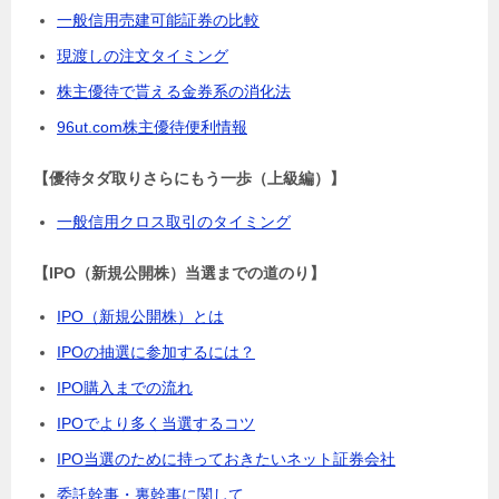
一般信用売建可能証券の比較
現渡しの注文タイミング
株主優待で貰える金券系の消化法
96ut.com株主優待便利情報
【優待タダ取りさらにもう一歩（上級編）】
一般信用クロス取引のタイミング
【IPO（新規公開株）当選までの道のり】
IPO（新規公開株）とは
IPOの抽選に参加するには？
IPO購入までの流れ
IPOでより多く当選するコツ
IPO当選のために持っておきたいネット証券会社
委託幹事・裏幹事に関して