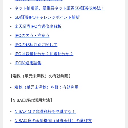
ネット抽選派、最重要ネット証券SBI証券攻略法！
SBI証券IPOチャレンジポイント解析
楽天証券IPO当選倍率解析
IPOの欠点・注意点
IPOの銘柄判別に関して
IPOは裁量配分か？抽選配分か？
IPO関連用語集
【端株（単元未満株）の有効利用】
端株（単元未満株）を賢く有効利用
【NISA口座の活用方法】
NISAとは？非課税枠を見逃すな！
NISA口座の金融機関（証券会社）の選び方