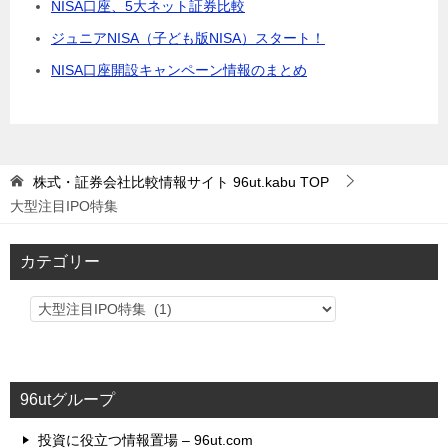
NISA口座、5大ネット証券比較
ジュニアNISA（子ども版NISA）スタート！
NISA口座開設キャンペーン情報のまとめ
株式・証券会社比較情報サイト 96ut.kabu
TOP
大型注目IPO特集
カテゴリー
カ
テ
ゴ
リ
96utグループ
ー
投資に役立つ情報置場 – 96ut.com