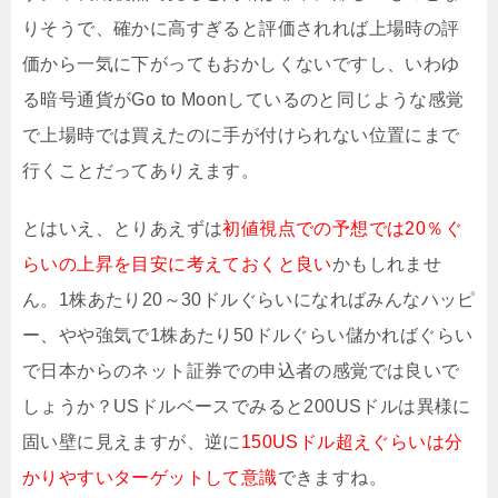
りそうで、確かに高すぎると評価されれば上場時の評
価から一気に下がってもおかしくないですし、いわゆ
る暗号通貨がGo to Moonしているのと同じような感覚
で上場時では買えたのに手が付けられない位置にまで
行くことだってありえます。
とはいえ、とりあえずは
初値視点での予想では20％ぐ
らいの上昇を目安に考えておくと良い
かもしれませ
ん。1株あたり20～30ドルぐらいになればみんなハッピ
ー、やや強気で1株あたり50ドルぐらい儲かればぐらい
で日本からのネット証券での申込者の感覚では良いで
しょうか？USドルベースでみると200USドルは異様に
固い壁に見えますが、逆に
150USドル超えぐらいは分
かりやすいターゲットして意識
できますね。