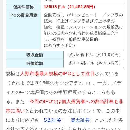
135USドル（21,452.85円）
仮条件価格
全数売出し（AIコンピュート・インフラの
IPOの資金用途
拡大、打上げインフラ及び打上げ機の
強化、衛星コンステレーションの規模及び
能力の拡大を含む当社の成長戦略に充当
し、残額を一般的な事業目的
に充当する予定）
約750億ドル（約11.6兆円）
吸収金額
約1.75兆ドル（約283兆円）
時価総額
規模は
人類市場最大規模のIPOとして注目
されている
（それまでは2019年のサウジアラムコ）。一方、メデ
ィアの中では評価はその半額程度とするところもあ
る。また、
今回のIPOでは個人投資家への割当計画も非
常に高い
と言われているのが注目ポイントで、この事
により国内でも「
SBI証券
」「
楽天証券
」といった証券
会社で広く浅くチャンスが与えられることになってい