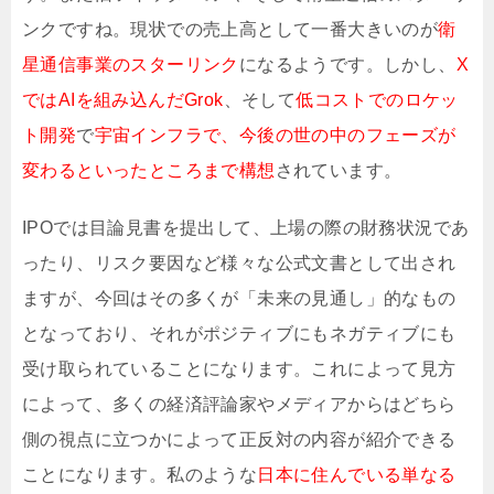
ンクですね。現状での売上高として一番大きいのが
衛
星通信事業のスターリンク
になるようです。しかし、
X
ではAIを組み込んだGrok
、そして
低コストでのロケッ
ト開発
で
宇宙インフラで、今後の世の中のフェーズが
変わるといったところまで構想
されています。
IPOでは目論見書を提出して、上場の際の財務状況であ
ったり、リスク要因など様々な公式文書として出され
ますが、今回はその多くが「未来の見通し」的なもの
となっており、それがポジティブにもネガティブにも
受け取られていることになります。これによって見方
によって、多くの経済評論家やメディアからはどちら
側の視点に立つかによって正反対の内容が紹介できる
ことになります。私のような
日本に住んでいる単なる