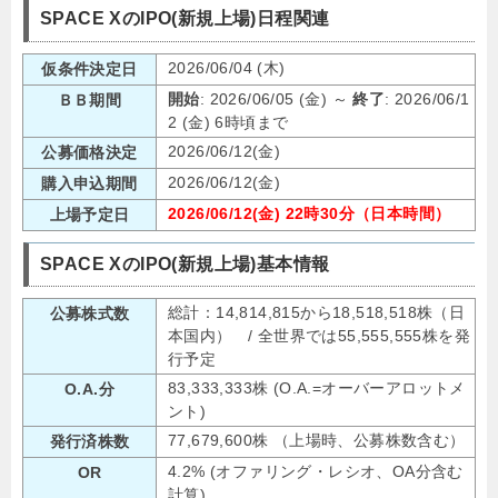
SPACE XのIPO(新規上場)日程関連
2026/06/04 (木)
仮条件決定日
開始
: 2026/06/05 (金) ～
終了
: 2026/06/1
ＢＢ期間
2 (金) 6時頃まで
2026/06/12(金)
公募価格決定
2026/06/12(金)
購入申込期間
2026/06/12(金) 22時30分（日本時間）
上場予定日
SPACE XのIPO(新規上場)基本情報
総計：14,814,815から18,518,518株（日
公募株式数
本国内） / 全世界では55,555,555株を発
行予定
83,333,333株 (O.A.=オーバーアロットメ
O.A.分
ント)
77,679,600株 （上場時、公募株数含む）
発行済株数
4.2% (オファリング・レシオ、OA分含む
OR
計算)