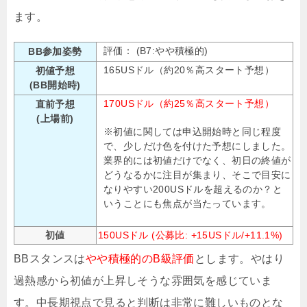
ます。
評価：
(B7:やや積極的)
BB参加姿勢
165USドル（約20％高スタート予想）
初値予想
(BB開始時)
170USドル（約25％高スタート予想）
直前予想
(上場前)
※初値に関しては申込開始時と同じ程度
で、少しだけ色を付けた予想にしました。
業界的には初値だけでなく、初日の終値が
どうなるかに注目が集まり、そこで目安に
なりやすい200USドルを超えるのか？と
いうことにも焦点が当たっています。
初値
150USドル (公募比: +15USドル/+11.1%)
BBスタンスは
やや積極的のB級評価
とします。やはり
過熱感から初値が上昇しそうな雰囲気を感じていま
す。中長期視点で見ると判断は非常に難しいものとな