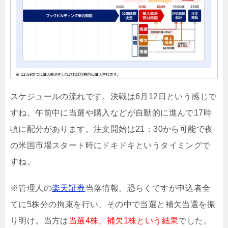
スケジュールの流れです。決戦は6月12日という感じで
すね。午前中に当選や購入などが自動的に進んで17時
頃に配分があります。注文開始は21：30から可能で夜
の米国市場スタート時にドキドキというタイミングで
すね。
※管理人の
楽天証券
当落情報。恐らくですが申込者全
てに5株分の拘束を行い、その中で当選と補欠当選を振
り明け。当方は
当選4株、補欠1株という結果
でした。