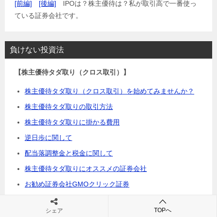
[前編]
[後編]
IPOは？株主優待は？私が取引高で一番使っ
ている証券会社です。
負けない投資法
【株主優待タダ取り（クロス取引）】
株主優待タダ取り（クロス取引）を始めてみませんか？
株主優待タダ取りの取引方法
株主優待タダ取りに掛かる費用
逆日歩に関して
配当落調整金と税金に関して
株主優待タダ取りにオススメの証券会社
お勧め証券会社GMOクリック証券
信用取引手数料無料。SMBC日興証券活用
TOPへ
シェア
もっと手数料節約に。ライブスター証券活用