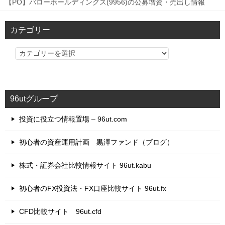
【PO】バローホールディングス(9956)の公募増資・売出し情報
カテゴリー
カ
テ
ゴ
リ
96utグループ
ー
投資に役立つ情報置場 – 96ut.com
初心者の資産運用計画 黒澤ファンド（ブログ）
株式・証券会社比較情報サイト 96ut.kabu
初心者のFX投資法・FX口座比較サイト 96ut.fx
CFD比較サイト 96ut.cfd