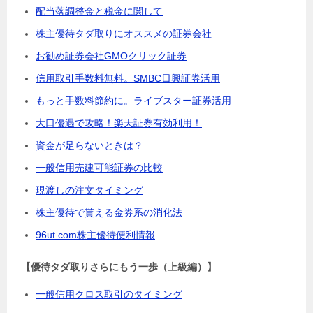
配当落調整金と税金に関して
株主優待タダ取りにオススメの証券会社
お勧め証券会社GMOクリック証券
信用取引手数料無料。SMBC日興証券活用
もっと手数料節約に。ライブスター証券活用
大口優遇で攻略！楽天証券有効利用！
資金が足らないときは？
一般信用売建可能証券の比較
現渡しの注文タイミング
株主優待で貰える金券系の消化法
96ut.com株主優待便利情報
【優待タダ取りさらにもう一歩（上級編）】
一般信用クロス取引のタイミング