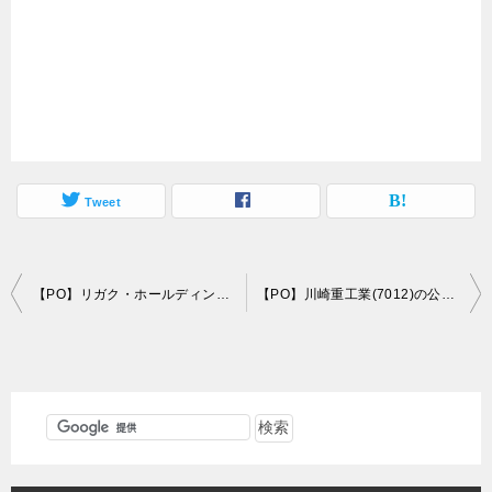
Tweet
投
【PO】リガク・ホールディングス(268A)の公募増資・売出し情報
【PO】川崎重工業(7012)の公募増資・売出し情報
稿
ナ
ビ
ゲ
ー