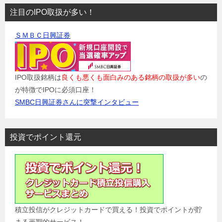
注目のIPO取扱が多い！
ＳＭＢＣ日興証券
IPO取扱銘柄は
良くも悪くも面白みのある銘柄の取扱が多い
の
が特徴でIPOに必須口座！
SMBC日興証券さんに突撃インタビュー
投資でポイント還元
積立投信がクレジットカードで買える！投資でポイントが貯