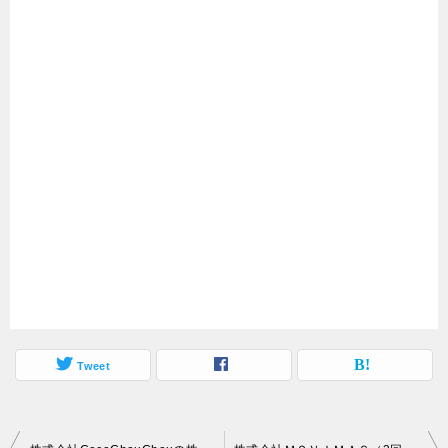
Tweet
投