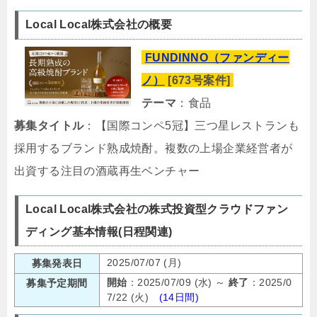
Local Local株式会社の概要
FUNDINNO（ファンディー
ノ）
[673号案件]
テーマ
：食品
募集タイトル
：【国際コンペ5冠】三つ星レストランも
採用するブランド熟成焼酎。複数の上場企業経営者が
出資する注目の酒蔵再生ベンチャー
Local Local株式会社の株式投資型クラウドファン
ディング基本情報(日程関連)
2025/07/07 (月)
募集発表日
開始
：2025/07/09 (水) ～
終了
：2025/0
募集予定期間
7/22 (火)
(14日間)