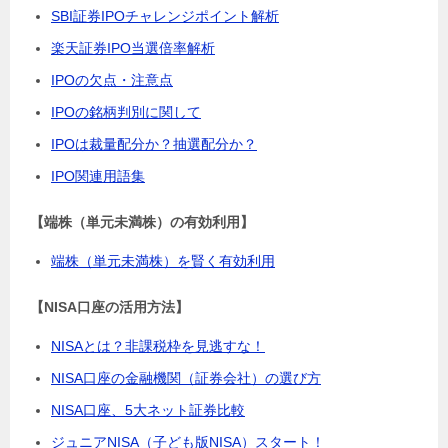
SBI証券IPOチャレンジポイント解析
楽天証券IPO当選倍率解析
IPOの欠点・注意点
IPOの銘柄判別に関して
IPOは裁量配分か？抽選配分か？
IPO関連用語集
【端株（単元未満株）の有効利用】
端株（単元未満株）を賢く有効利用
【NISA口座の活用方法】
NISAとは？非課税枠を見逃すな！
NISA口座の金融機関（証券会社）の選び方
NISA口座、5大ネット証券比較
ジュニアNISA（子ども版NISA）スタート！