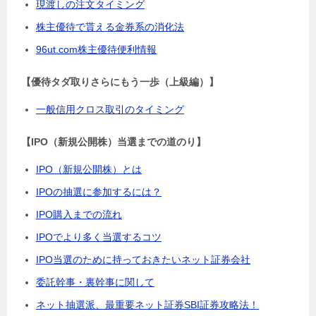
現渡しの注文タイミング
株主優待で貰える金券系の消化法
96ut.com株主優待便利情報
【優待タダ取りさらにもう一歩（上級編）】
一般信用クロス取引のタイミング
【IPO（新規公開株）当選までの道のり】
IPO（新規公開株）とは
IPOの抽選に参加するには？
IPO購入までの流れ
IPOでより多く当選するコツ
IPO当選のために持っておきたいネット証券会社
委託幹事・裏幹事に関して
ネット抽選派、最重要ネット証券SBI証券攻略法！