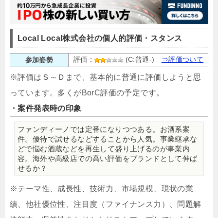
Local Local株式会社の個人的評価・スタンス
評価：
(C:普通-)
⇒評価ついて
参加姿勢
※評価はＳ～Ｄまで、基本的に普通に評価しようと思
っています。多くがBorC評価の予定です。
・案件発表時の印象
ファンディーノでは定番になりつつある。お酒系案
件。優待で試せるなどすることから人気。事業継承な
どで悩む酒蔵などを再生して盛り上げるのが事業内
容。海外や高級店での高い評価をブランドとして伸ば
せるか？
※テーマ性、成長性、技術力、市場規模、現状の業
績、他社優位性、注目度（ファイナンス力）、問題解