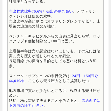
独壇場となっている。
売出株式比率70.6%と売出の割合高い
。オファリン
グ・レシオは低めの水準。
売出比率が高い割にはオファリングレシオが低く、上
場後の追加売の懸念が強い。
ベンチャーキャピタルからの出資は見当たらず、ロッ
クアップも価格解除なし180日と固い。
上場後半年は売り懸念はないにしても、その先には確
実に売り圧力が感じられるのが残念。
長期目線での保有を目的としても悪い材料という印
象。
ストック・オプションの未行使残は
124円、150円で
44,010株
。こちらも売り圧力として換算したい。
地方市場で買いが少ないところに、残存する売り圧が
多い。
結局、株は需給で決まることを考えると、
需給面では
下方向の圧力が強い
。