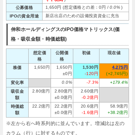
1,650円 (想定価格との差：0円 /
0.0%
)
公募価格
新店出店のための設備投資資金に充当
IPOの資金用途
伸和ホールディングスのIPO価格マトリックス(価
格・吸収金額・時価総額)
想定価
公開価
初値
現在値
格
格
1,650円
1,650円
1,530円
4,275円
株価
±0円
-120円
(+2,745円)
0.0%
-7.3%
+179.4%
変化率
2.80億円
2.80億円
2.60億円
吸収金
±0.0億円
-0.2億円
額
22.2億円
22.2億円
20.6億円
58.9億円
時価総
±0.0億円
-1.6億円
+38.2億円
額
※左から右へ時系列的に並んでいます。増減比は左の
カラム（行）に対するものです。