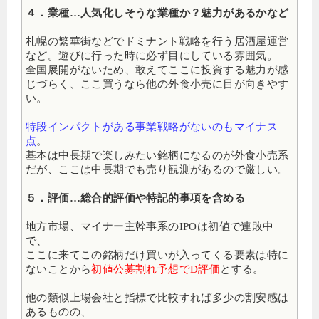
４．業種…人気化しそうな業種か？魅力があるかなど
札幌の繁華街などでドミナント戦略を行う居酒屋運営
など。遊びに行った時に必ず目にしている雰囲気。
全国展開がないため、敢えてここに投資する魅力が感
じづらく、ここ買うなら他の外食小売に目が向きやす
い。
特段インパクトがある事業戦略がないのもマイナス
点
。
基本は中長期で楽しみたい銘柄になるのが外食小売系
だが、ここは中長期でも売り観測があるので厳しい。
５．評価…総合的評価や特記的事項を含める
地方市場、マイナー主幹事系のIPOは初値で連敗中
で、
ここに来てこの銘柄だけ買いが入ってくる要素は特に
ないことから
初値公募割れ予想でD評価
とする。
他の類似上場会社と指標で比較すれば多少の割安感は
あるものの、