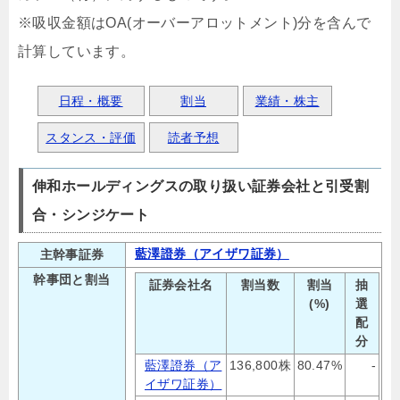
※吸収金額はOA(オーバーアロットメント)分を含んで
計算しています。
日程・概要
割当
業績・株主
スタンス・評価
読者予想
伸和ホールディングスの取り扱い証券会社と引受割
合・シンジケート
藍澤證券（アイザワ証券）
主幹事証券
幹事団と割当
証券会社名
割当数
割当
抽
(%)
選
配
分
藍澤證券（ア
136,800株
80.47%
-
イザワ証券）