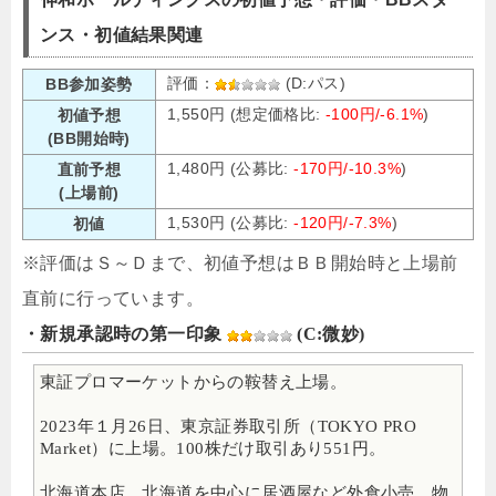
ンス・初値結果関連
評価：
(D:パス)
BB参加姿勢
1,550円 (想定価格比:
-100円/-6.1%
)
初値予想
(BB開始時)
1,480円 (公募比:
-170円/-10.3%
)
直前予想
(上場前)
1,530円 (公募比:
-120円/-7.3%
)
初値
※評価はＳ～Ｄまで、初値予想はＢＢ開始時と上場前
直前に行っています。
・新規承認時の第一印象
(C:微妙)
東証プロマーケットからの鞍替え上場。
2023年１月26日、東京証券取引所（TOKYO PRO
Market）に上場。100株だけ取引あり551円。
北海道本店、北海道を中心に居酒屋など外食小売、物