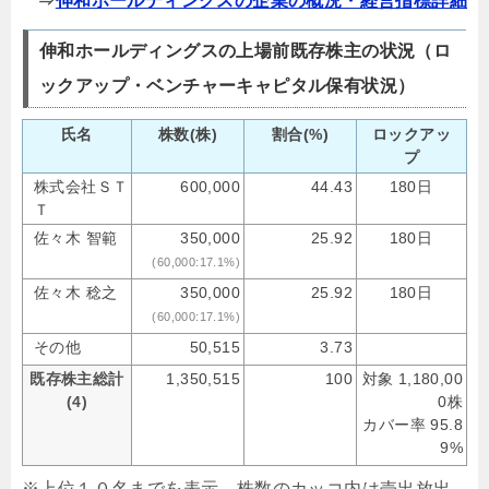
⇒
伸和ホールディングスの企業の概況・経営指標詳細
伸和ホールディングスの上場前既存株主の状況（ロ
ックアップ・ベンチャーキャピタル保有状況）
氏名
株数(株)
割合(%)
ロックアッ
プ
株式会社ＳＴ
600,000
44.43
180日
Ｔ
佐々木 智範
350,000
25.92
180日
(60,000:17.1%)
佐々木 稔之
350,000
25.92
180日
(60,000:17.1%)
その他
50,515
3.73
既存株主総計
1,350,515
100
対象 1,180,00
(4)
0株
カバー率 95.8
9%
※上位１０名までを表示。株数のカッコ内は売出放出