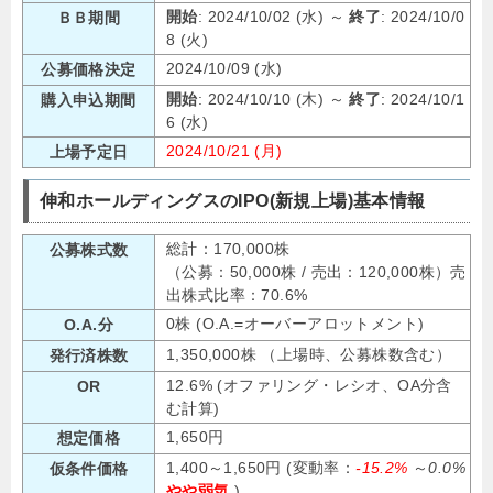
開始
: 2024/10/02 (水) ～
終了
: 2024/10/0
ＢＢ期間
8 (火)
2024/10/09 (水)
公募価格決定
開始
: 2024/10/10 (木) ～
終了
: 2024/10/1
購入申込期間
6 (水)
2024/10/21 (月)
上場予定日
伸和ホールディングスのIPO(新規上場)基本情報
総計：170,000株
公募株式数
（公募：50,000株 / 売出：120,000株）売
出株式比率：70.6%
0株 (O.A.=オーバーアロットメント)
O.A.分
1,350,000株 （上場時、公募株数含む）
発行済株数
12.6% (オファリング・レシオ、OA分含
OR
む計算)
1,650円
想定価格
1,400～1,650円 (変動率：
-15.2%
～
0.0%
仮条件価格
やや弱気
)