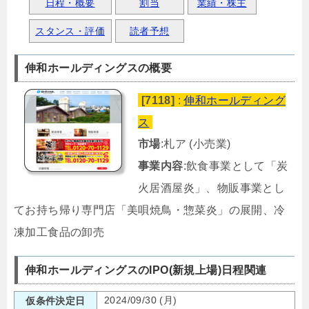
日程・概要
割当
業績・株主
スタンス・評価
読者予想
伸和ホールディングスの概要
[7118]
:
伸和ホールディング
ス
市場
:札ア (小売業)
事業内容
:飲食事業として「炭
火居酒屋炎」、物販事業とし
てお持ち帰り専門店「美唄焼鳥・惣菜炎」の展開、冷
凍加工食品の卸売
伸和ホールディングスのIPO(新規上場)日程関連
2024/09/30 (月)
仮条件決定日