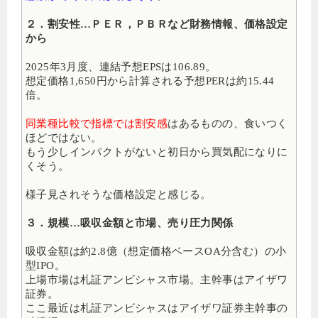
２．割安性…ＰＥＲ，ＰＢＲなど財務情報、価格設定
から
2025年3月度、連結予想EPSは106.89。
想定価格1,650円から計算される予想PERは約15.44
倍
。
同業種比較で指標では割安感
はあるものの、食いつく
ほどではない。
もう少しインパクトがないと初日から買気配になりに
くそう。
様子見されそうな価格設定と感じる。
３．規模…吸収金額と市場、売り圧力関係
吸収金額は約2.8億（想定価格ベースOA分含む）の小
型IPO
。
上場市場は札証アンビシャス市場
。主幹事はアイザワ
証券
。
ここ最近は札証アンビシャスはアイザワ証券主幹事の