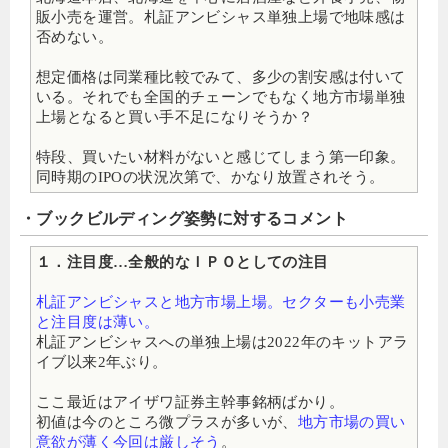
販小売を運営。札証アンビシャス単独上場で地味感は
否めない。
想定価格は同業種比較でみて、多少の割安感は付いて
いる。それでも全国的チェーンでもなく地方市場単独
上場となると買い手不足になりそうか？
特段、買いたい材料がないと感じてしまう第一印象。
同時期のIPOの状況次第で、かなり放置されそう。
・ブックビルディング姿勢に対するコメント
１．注目度…全般的なＩＰＯとしての注目
札証アンビシャスと地方市場上場。セクターも小売業
と注目度は薄い。
札証アンビシャスへの単独上場は2022年のキットアラ
イブ以来2年ぶり。
ここ最近はアイザワ証券主幹事銘柄ばかり。
初値は今のところ微プラスが多いが、
地方市場の買い
意欲が薄く今回は厳しそう
。