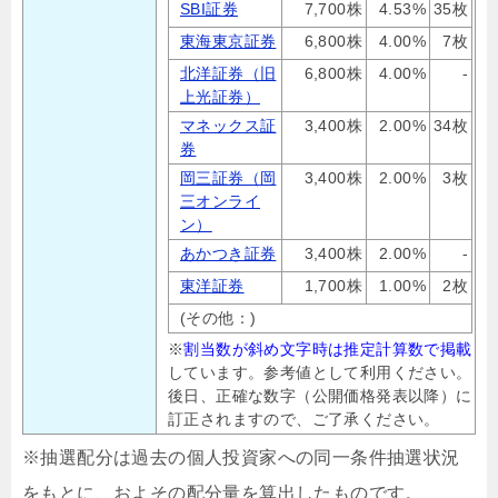
SBI証券
7,700株
4.53%
35枚
東海東京証券
6,800株
4.00%
7枚
北洋証券（旧
6,800株
4.00%
-
上光証券）
マネックス証
3,400株
2.00%
34枚
券
岡三証券（岡
3,400株
2.00%
3枚
三オンライ
ン）
あかつき証券
3,400株
2.00%
-
東洋証券
1,700株
1.00%
2枚
(その他：)
※
割当数が斜め文字時は推定計算数で掲載
しています。参考値として利用ください。
後日、正確な数字（公開価格発表以降）に
訂正されますので、ご了承ください。
※抽選配分は過去の個人投資家への同一条件抽選状況
をもとに、およその配分量を算出したものです。