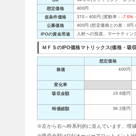
400円
想定価格
370～400円 (変動率：
-7.5%
仮条件価格
400円 (想定価格との差：0円 
公募価格
人材への投資。マーケティン
IPOの資金用途
ＭＦＳのIPO価格マトリックス(価格・吸
想定価格
400円
株価
変化率
19.8億円
吸収金額
36.2億円
時価総額
※左から右へ時系列的に並んでいます。増
※吸収金額はOA(オーバーアロットメント)