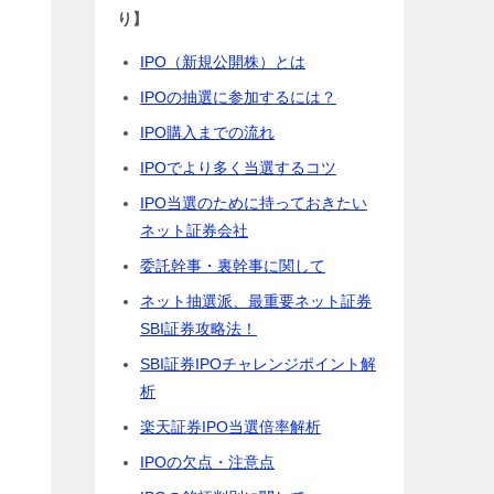
り】
IPO（新規公開株）とは
IPOの抽選に参加するには？
IPO購入までの流れ
IPOでより多く当選するコツ
IPO当選のために持っておきたい
ネット証券会社
委託幹事・裏幹事に関して
ネット抽選派、最重要ネット証券
SBI証券攻略法！
SBI証券IPOチャレンジポイント解
析
楽天証券IPO当選倍率解析
IPOの欠点・注意点