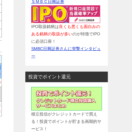
ＳＭＢＣ日興証券
IPO取扱銘柄は
良くも悪くも面白みの
ある銘柄の取扱が多い
のが特徴でIPO
に必須口座！
SMBC日興証券さんに突撃インタビュ
ー
円
)
投資でポイント還元
%
円
円
積立投信がクレジットカードで買え
る！投資でポイントが貯まる画期的サ
ービス！