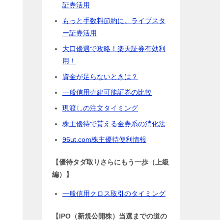
証券活用
もっと手数料節約に。ライブスタ
ー証券活用
大口優遇で攻略！楽天証券有効利
用！
資金が足らないときは？
一般信用売建可能証券の比較
現渡しの注文タイミング
株主優待で貰える金券系の消化法
96ut.com株主優待便利情報
【優待タダ取りさらにもう一歩（上級
編）】
一般信用クロス取引のタイミング
【IPO（新規公開株）当選までの道の