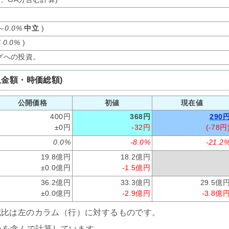
～
0.0%
中立
)
/
0.0%
)
グへの投資。
収金額・時価総額)
公開価格
初値
現在値
400円
368円
290
±0円
-32円
(-78円
0.0%
-8.0%
-21.2
19.8億円
18.2億円
±0.0億円
-1.5億円
36.2億円
33.3億円
29.5億
±0.0億円
-2.9億円
-3.8億
減比は左のカラム（行）に対するものです。
分を含んで計算しています。