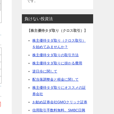
です。
負けない投資法
【株主優待タダ取り（クロス取引）】
株主優待タダ取り（クロス取引）
を始めてみませんか？
株主優待タダ取りの取引方法
株主優待タダ取りに掛かる費用
逆日歩に関して
配当落調整金と税金に関して
株主優待タダ取りにオススメの証
券会社
お勧め証券会社GMOクリック証券
信用取引手数料無料。SMBC日興