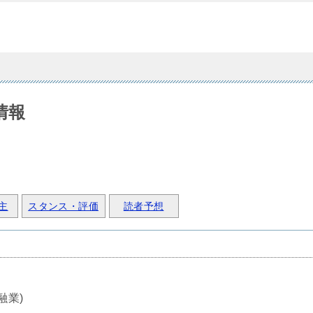
情報
主
スタンス・評価
読者予想
融業)