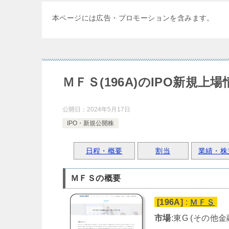
本ページには広告・プロモーションを含みます。
ＭＦＳ(196A)のIPO新規上場
公開日：
2024年5月17日
IPO・新規公開株
日程・概要
割当
業績・株
ＭＦＳの概要
[196A]
:
ＭＦＳ
市場
:東G (その他金