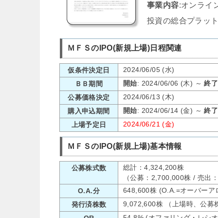
事業内容
:オンライ
投資の総合プラット
ＭＦＳのIPO(新規上場)日程関連
2024/06/05 (水)
仮条件決定日
開始
: 2024/06/06 (木) ～
終
ＢＢ期間
2024/06/13 (木)
公募価格決定
開始
: 2024/06/14 (金) ～
終
購入申込期間
2024/06/21 (金)
上場予定日
ＭＦＳのIPO(新規上場)基本情報
総計：4,324,200株
公募株式数
（公募：2,700,000株 / 売出
648,600株 (O.A.=オーバ
O.A.分
9,072,600株 （上場時、公
発行済株数
54.8% (オファリング・レシ
OR