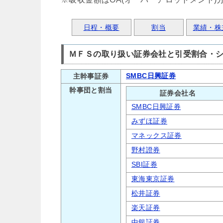
日程・概要
割当
業績・株
ＭＦＳの取り扱い証券会社と引受割合・
SMBC日興証券
主幹事証券
幹事団と割当
証券会社名
SMBC日興証券
みずほ証券
マネックス証券
野村證券
SBI証券
東海東京証券
松井証券
楽天証券
中銀証券