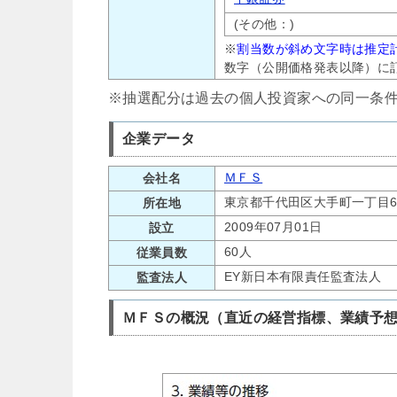
(その他：)
※
割当数が斜め文字時は推定
数字（公開価格発表以降）に
※抽選配分は過去の個人投資家への同一条
企業データ
ＭＦＳ
会社名
東京都千代田区大手町一丁目6
所在地
2009年07月01日
設立
60人
従業員数
EY新日本有限責任監査法人
監査法人
ＭＦＳの概況（直近の経営指標、業績予