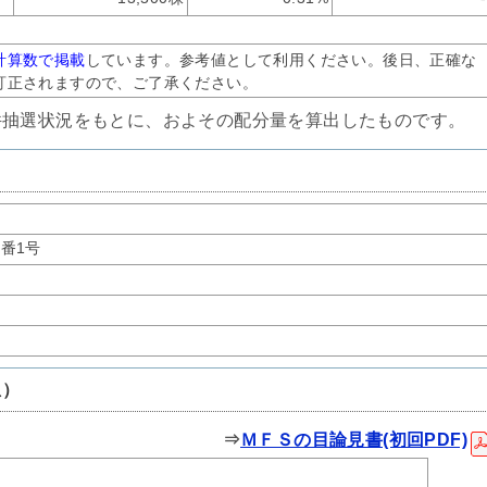
計算数で掲載
しています。参考値として利用ください。後日、正確な
訂正されますので、ご了承ください。
件抽選状況をもとに、およその配分量を算出したものです。
番1号
想）
⇒
ＭＦＳの目論見書(初回PDF)