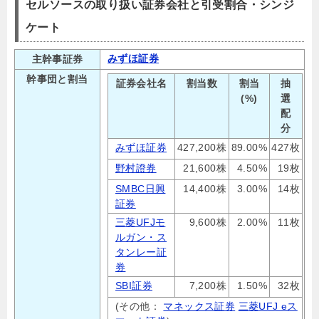
セルソースの取り扱い証券会社と引受割合・シンジ
ケート
みずほ証券
主幹事証券
幹事団と割当
証券会社名
割当数
割当
抽
(%)
選
配
分
みずほ証券
427,200株
89.00%
427枚
野村證券
21,600株
4.50%
19枚
SMBC日興
14,400株
3.00%
14枚
証券
三菱UFJモ
9,600株
2.00%
11枚
ルガン・ス
タンレー証
券
SBI証券
7,200株
1.50%
32枚
(その他：
マネックス証券
三菱UFJ eス