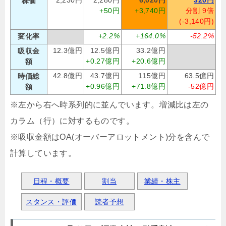
株価
+50円
+3,740円
分割 9倍
(-3,140円)
+2.2%
+164.0%
-52.2%
変化率
12.3億円
12.5億円
33.2億円
吸収金
+0.27億円
+20.6億円
額
42.8億円
43.7億円
115億円
63.5億円
時価総
+0.96億円
+71.8億円
-52億円
額
※左から右へ時系列的に並んでいます。増減比は左の
カラム（行）に対するものです。
※吸収金額はOA(オーバーアロットメント)分を含んで
計算しています。
日程・概要
割当
業績・株主
スタンス・評価
読者予想