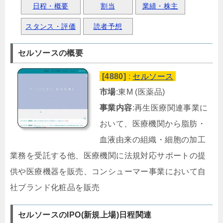
日程・概要
割当
業績・株主
スタンス・評価
読者予想
セルソースの概要
[4880]
:
セルソース
市場
:東M (医薬品)
事業内容
:再生医療関連事業に
おいて、医療機関から脂肪・
血液由来の組織・細胞の加工
業務を受託する他、医療機関に法規対応サポートの提
供や医療機器を販売、コンシューマー事業において自
社ブランド化粧品を販売
セルソースのIPO(新規上場)日程関連