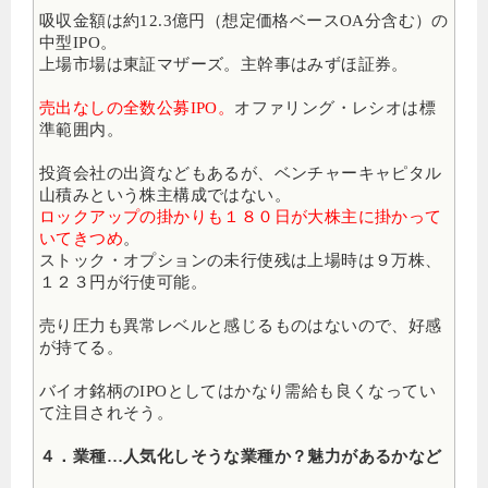
吸収金額は約12.3億円（想定価格ベースOA分含む）の
中型IPO。
上場市場は東証マザーズ。主幹事はみずほ証券
。
売出なしの全数公募IPO。
オファリング・レシオは標
準範囲内。
投資会社の出資などもあるが、ベンチャーキャピタル
山積みという株主構成ではない。
ロックアップの掛かりも１８０日が大株主に掛かって
いてきつめ
。
ストック・オプションの未行使残は上場時は９万株、
１２３円が行使可能。
売り圧力も異常レベルと感じるものはないので、好感
が持てる。
バイオ銘柄のIPOとしてはかなり需給も良くなってい
て注目されそう。
４．業種…人気化しそうな業種か？魅力があるかなど