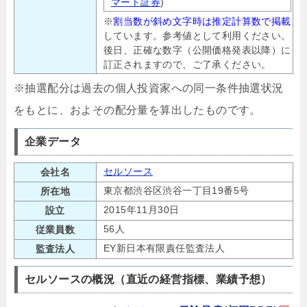
マート証券
)
※
割当数が斜め文字時は推定計算数で掲載
しています。参考値として利用ください。
後日、正確な数字（公開価格発表以降）に
訂正されますので、ご了承ください。
※抽選配分は過去の個人投資家への同一条件抽選状況
をもとに、およその配分量を算出したものです。
企業データ
セルソース
会社名
東京都渋谷区渋谷一丁目19番5号
所在地
2015年11月30日
設立
56人
従業員数
EY新日本有限責任監査法人
監査法人
セルソースの概況（直近の経営指標、業績予想）