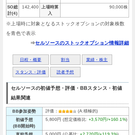
SO総
142,400
上場時算
90,000株
計(4)
入
※上場時に対象となるストックオプションの対象株数
を青色で表示
⇒
セルソースのストックオプション情報詳細
日程・概要
割当
業績・株主
スタンス・評価
読者予想
セルソースの初値予想・評価・BBスタンス・初値
結果関連
評価：
(A:積極的)
BB参加姿勢
5,800円 (想定価格比:
+3,570円/+160.1%
)
初値予想
(BB開始時)
5,000円 (公募比:
+2,720円/+119.3%
)
直前予想