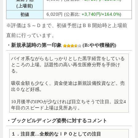
(上場前)
6,020円 (公募比:
+3,740円/+164.0%
)
初値
※評価はＳ～Ｄまで、初値予想はＢＢ開始時と上場前
直前に行っています。
・新規承認時の第一印象
(B:やや積極的)
バイオ系ながらもしっかりとした黒字経営をしている
ところの上場。話題性の高い再生医療分野を手掛け
る。
吸収金額も少なく、資金使途は新規設備投資など。売
出０など好感。
10月後半のIPOが少なければ目立ちそうで注目。設立4
年目のスピード上場は見所あり。
・ブックビルディング姿勢に対するコメント
１．注目度…全般的なＩＰＯとしての注目