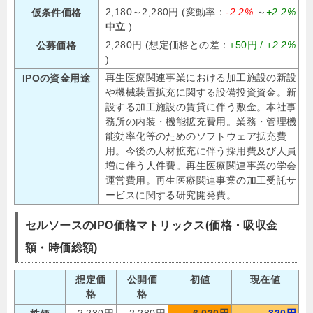
2,180～2,280円 (変動率：
-2.2%
～
+2.2%
仮条件価格
中立
)
2,280円 (想定価格との差：
+50円 /
+2.2%
公募価格
)
再生医療関連事業における加工施設の新設
IPOの資金用途
や機械装置拡充に関する設備投資資金。新
設する加工施設の賃貸に伴う敷金。本社事
務所の内装・機能拡充費用。業務・管理機
能効率化等のためのソフトウェア拡充費
用。今後の人材拡充に伴う採用費及び人員
増に伴う人件費。再生医療関連事業の学会
運営費用。再生医療関連事業の加工受託サ
ービスに関する研究開発費。
セルソースのIPO価格マトリックス(価格・吸収金
額・時価総額)
想定価
公開価
初値
現在値
格
格
2,230円
2,280円
6,020円
320円