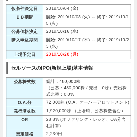
2019/10/04 (金)
仮条件決定日
開始
: 2019/10/08 (火) ～
終了
: 2019/10/1
ＢＢ期間
5 (火)
2019/10/16 (水)
公募価格決定
開始
: 2019/10/17 (木) ～
終了
: 2019/10/2
購入申込期間
3 (水)
2019/10/28 (月)
上場予定日
セルソースのIPO(新規上場)基本情報
総計：480,000株
公募株式数
（公募：480,000株 / 売出：0株）売出株
式比率：0.0%
72,000株 (O.A.=オーバーアロットメント)
O.A.分
1,920,000株 （上場時、公募株数含む）
発行済株数
28.8% (オファリング・レシオ、OA分含
OR
む計算)
2,230円
想定価格