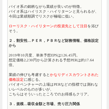
バイオ系の銘柄ながら業績が良いのが特徴。
バイオ系はハイリスク・ハイリターンと見られるが、
今回は業績順調でリスクが極端に低い。
ローリスク・ハイリターンの投資先として注目
を浴び
そう。
２．割安性…ＰＥＲ，ＰＢＲなど財務情報、価格設定
から
2019年10月度、単体予想EPSは126.45円。
想定価格2,230円から計算される予想PERは約17.64
倍。
業績の伸びも考慮すると
かなりディスカウントされた
価格設定
に感じる。
バイオベンチャーの上場はPERなどの指標では測れな
いレベルのものが多いが、
こちらはそういったところでのお得感もクリア。
３．規模…吸収金額と市場、売り圧力関係