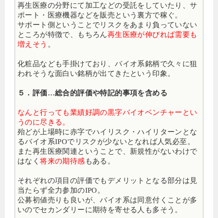
再生医療の分野にて加工などの受託をしていたり、サ
ポート・医療機器などを販売という裏方で稼ぐ。
サポート側ということでリスクをあまり負っていない
ところが特徴で、もちろん
再生医療が伸びれば需要も
増えそう
。
化粧品なども手掛けており、バイオ系銘柄で久々に狙
われそうな面白い銘柄が出てきたという印象。
５．評価…総合的評価や特記的事項を含める
なんと行っても業績好調の黒字バイオベンチャーとい
うのに尽きる。
殆どが上場時に赤字でハイリスク・ハイリターンとな
るバイオ系IPOでリスクが少ないとなれば人気必至。
また再生医療関連ということで、新規性がないわけで
はなく
将来の期待感
もある。
それぞれの項目の評価でもデメリットとなる部分は見
当たらず全力参加のIPO。
公募初値売りも良いが、バイオ系は同意付くことが多
いのでセカンダリーに期待を寄せる人も多そう。