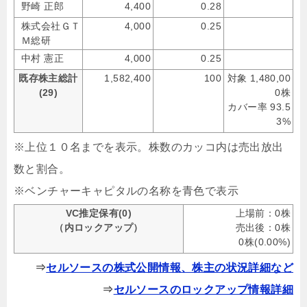
野崎 正郎
4,400
0.28
株式会社ＧＴ
4,000
0.25
Ｍ総研
中村 憲正
4,000
0.25
既存株主総計
1,582,400
100
対象 1,480,00
(29)
0株
カバー率 93.5
3%
※上位１０名までを表示。株数のカッコ内は売出放出
数と割合。
※ベンチャーキャピタルの名称を青色で表示
VC推定保有(0)
上場前：0株
（内ロックアップ）
売出後：0株
0株(0.00%)
⇒
セルソースの株式公開情報、株主の状況詳細など
⇒
セルソースのロックアップ情報詳細