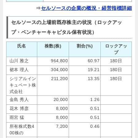
⇒
セルソースの企業の概況・経営指標詳細
セルソースの上場前既存株主の状況（ロックアッ
プ・ベンチャーキャピタル保有状況）
氏名
株数(株)
割合(%)
ロックアッ
プ
山川 雅之
964,800
60.97
180日
裙本 理人
304,000
19.21
180日
シリアルイン
211,200
13.35
180日
キュベート株
式会社
金島 秀人
20,000
1.26
花木 博彦
8,000
0.51
雨宮 猛
8,000
0.51
所有株式数4
7,200
0.46
00株の