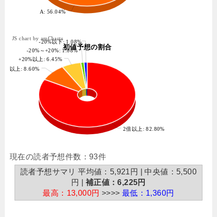
A: 56.04%
JS chart by amCharts
-20%以下: 1.08%
初値予想の割合
-20%～+20%: 1.08%
+20%以上: 6.45%
50%以上: 8.60%
2倍以上: 82.80%
現在の読者予想件数：93件
読者予想サマリ 平均値：5,921円 | 中央値：5,500
円 |
補正値：6,225円
最高：13,000円
>>>>
最低：1,360円