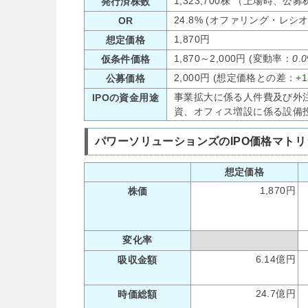
1,323,700株 （上場時、公
発行済株数
24.8% (オファリング・レシ
OR
1,870円
想定価格
1,870～2,000円 (変動率：
0.
仮条件価格
2,000円 (想定価格との差：
+1
公募価格
事業拡大に係る人件費及び外
IPOの資金用途
資、オフィス増設に係る設備
パワーソリューションズのIPO価格マトリ
想定価格
1,870円
株価
変化率
6.14億円
吸収金額
24.7億円
時価総額