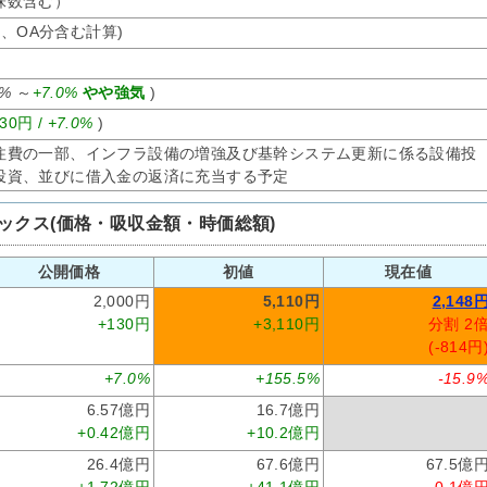
募株数含む）
オ、OA分含む計算)
0%
～
+7.0%
やや強気
)
30円 /
+7.0%
)
注費の一部、インフラ設備の増強及び基幹システム更新に係る設備投
投資、並びに借入金の返済に充当する予定
ックス(価格・吸収金額・時価総額)
公開価格
初値
現在値
2,000円
5,110円
2,148
+130円
+3,110円
分割 2
(-814円
+7.0%
+155.5%
-15.9
6.57億円
16.7億円
+0.42億円
+10.2億円
26.4億円
67.6億円
67.5億