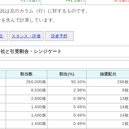
+1.72億円
+41.1億円
-0.1億
減比は左のカラム（行）に対するものです。
分を含んで計算しています。
主
スタンス・評価
読者予想
会社と引受割合・シンジケート
割当数
割当(%)
抽選配分
266,000株
93.10%
266枚
8,500株
2.98%
9枚
2,800株
0.98%
13枚
1,400株
0.49%
14枚
1,400株
0.49%
14枚
1,400株
0.49%
1枚