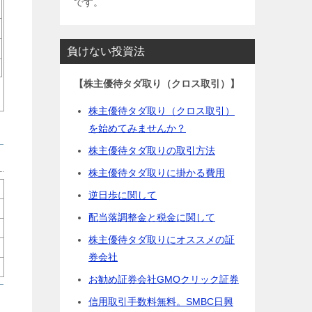
です。
負けない投資法
【株主優待タダ取り（クロス取引）】
株主優待タダ取り（クロス取引）
を始めてみませんか？
株主優待タダ取りの取引方法
株主優待タダ取りに掛かる費用
逆日歩に関して
配当落調整金と税金に関して
株主優待タダ取りにオススメの証
券会社
お勧め証券会社GMOクリック証券
信用取引手数料無料。SMBC日興