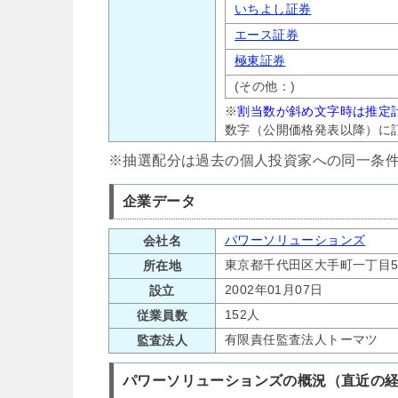
いちよし証券
エース証券
極東証券
(その他：)
※
割当数が斜め文字時は推定
数字（公開価格発表以降）に
※抽選配分は過去の個人投資家への同一条
企業データ
パワーソリューションズ
会社名
東京都千代田区大手町一丁目5
所在地
2002年01月07日
設立
152人
従業員数
有限責任監査法人トーマツ
監査法人
パワーソリューションズの概況（直近の