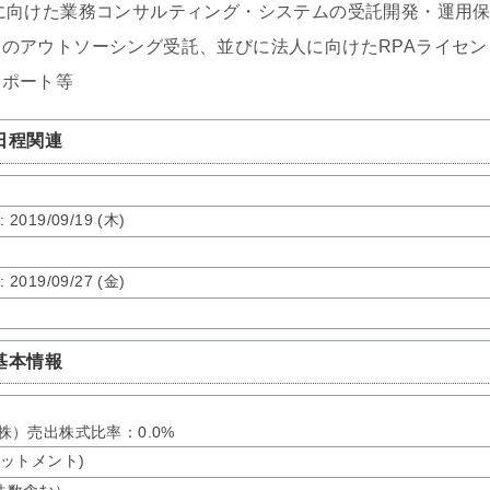
に向けた業務コンサルティング・システムの受託開発・運用
のアウトソーシング受託、並びに法人に向けたRPAライセン
サポート等
日程関連
了
: 2019/09/19 (木)
了
: 2019/09/27 (金)
基本情報
：0株）売出株式比率：0.0%
アロットメント)