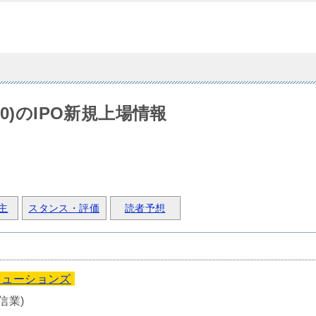
0)のIPO新規上場情報
主
スタンス・評価
読者予想
リューションズ
信業)