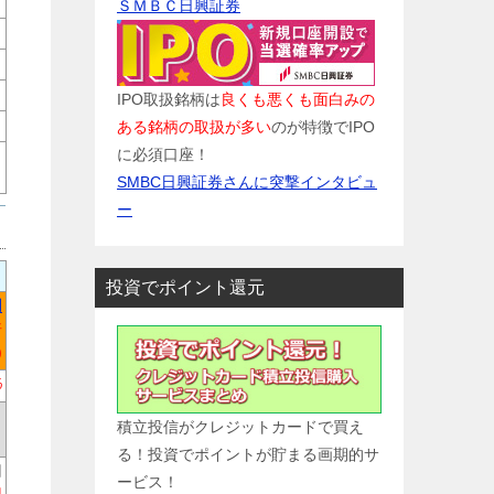
ＳＭＢＣ日興証券
IPO取扱銘柄は
良くも悪くも面白みの
ある銘柄の取扱が多い
のが特徴でIPO
に必須口座！
SMBC日興証券さんに突撃インタビュ
ー
投資でポイント還元
円
倍
)
%
積立投信がクレジットカードで買え
る！投資でポイントが貯まる画期的サ
円
ービス！