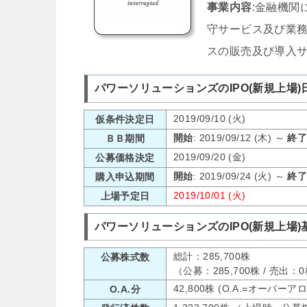
事業内容
:金融機関
守サービス及び業務
スの販売及び導入
パワーソリューションズのIPO(新規上場)
2019/09/10 (火)
仮条件決定日
開始
: 2019/09/12 (木) ～
終
ＢＢ期間
2019/09/20 (金)
公募価格決定
開始
: 2019/09/24 (火) ～
終
購入申込期間
2019/10/01 (火)
上場予定日
パワーソリューションズのIPO(新規上場)
総計：285,700株
公募株式数
（公募：285,700株 / 売出
42,800株 (O.A.=オーバー
O.A.分