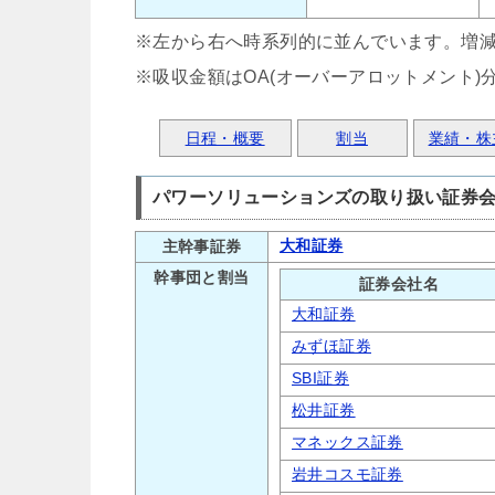
※左から右へ時系列的に並んでいます。増
※吸収金額はOA(オーバーアロットメント)
日程・概要
割当
業績・株
パワーソリューションズの取り扱い証券
大和証券
主幹事証券
幹事団と割当
証券会社名
大和証券
みずほ証券
SBI証券
松井証券
マネックス証券
岩井コスモ証券