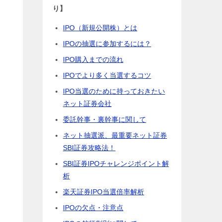
り】
IPO（新規公開株）とは
IPOの抽選に参加するには？
IPO購入までの流れ
IPOでより多く当選するコツ
IPO当選のために持っておきたい
ネット証券会社
委託幹事・裏幹事に関して
ネット抽選派、最重要ネット証券
SBI証券攻略法！
SBI証券IPOチャレンジポイント解
析
楽天証券IPO当選倍率解析
IPOの欠点・注意点