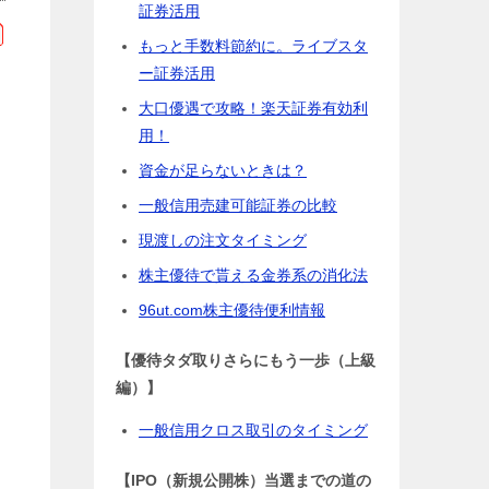
証券活用
もっと手数料節約に。ライブスタ
ー証券活用
大口優遇で攻略！楽天証券有効利
用！
資金が足らないときは？
一般信用売建可能証券の比較
現渡しの注文タイミング
株主優待で貰える金券系の消化法
96ut.com株主優待便利情報
【優待タダ取りさらにもう一歩（上級
編）】
一般信用クロス取引のタイミング
【IPO（新規公開株）当選までの道の