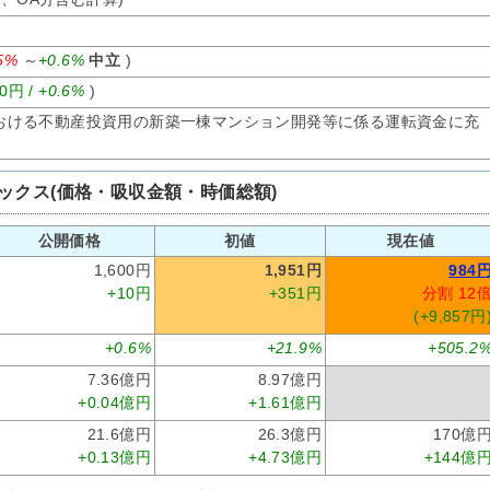
.5%
～
+0.6%
中立
)
10円 /
+0.6%
)
おける不動産投資用の新築一棟マンション開発等に係る運転資金に充
ックス(価格・吸収金額・時価総額)
公開価格
初値
現在値
1,600円
1,951円
984
+10円
+351円
分割 12
(+9,857円
+0.6%
+21.9%
+505.2
7.36億円
8.97億円
+0.04億円
+1.61億円
21.6億円
26.3億円
170億
+0.13億円
+4.73億円
+144億