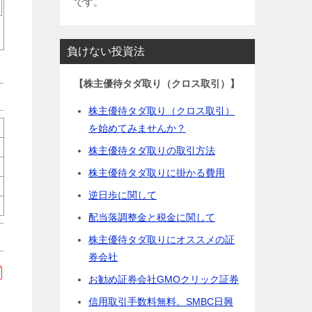
です。
負けない投資法
【株主優待タダ取り（クロス取引）】
株主優待タダ取り（クロス取引）
を始めてみませんか？
株主優待タダ取りの取引方法
株主優待タダ取りに掛かる費用
逆日歩に関して
配当落調整金と税金に関して
株主優待タダ取りにオススメの証
券会社
お勧め証券会社GMOクリック証券
信用取引手数料無料。SMBC日興