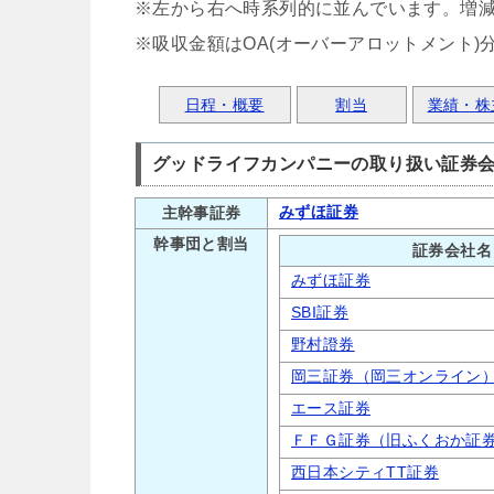
※左から右へ時系列的に並んでいます。増
※吸収金額はOA(オーバーアロットメント)
日程・概要
割当
業績・株
グッドライフカンパニーの取り扱い証券
みずほ証券
主幹事証券
幹事団と割当
証券会社名
みずほ証券
SBI証券
野村證券
岡三証券（岡三オンライン
エース証券
ＦＦＧ証券（旧ふくおか証
西日本シティTT証券