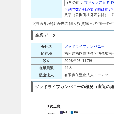
(その他：
マネックス証券
※
割当数が斜め文字時は推定
数字（公開価格発表以降）に
※抽選配分は過去の個人投資家への同一条
企業データ
グッドライフカンパニー
会社名
福岡県福岡市博多区博多駅南一
所在地
2008年06月17日
設立
44人
従業員数
有限責任監査法人トーマツ
監査法人
グッドライフカンパニーの概況（直近の