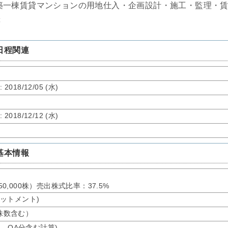
築一棟賃貸マンションの用地仕入・企画設計・施工・監理・
等
日程関連
了
: 2018/12/05 (水)
了
: 2018/12/12 (水)
基本情報
150,000株）売出株式比率：37.5%
アロットメント)
募株数含む）
オ、OA分含む計算)