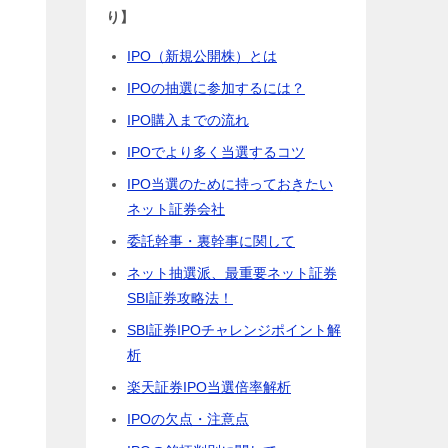
り】
IPO（新規公開株）とは
IPOの抽選に参加するには？
IPO購入までの流れ
IPOでより多く当選するコツ
IPO当選のために持っておきたい
ネット証券会社
委託幹事・裏幹事に関して
ネット抽選派、最重要ネット証券
SBI証券攻略法！
SBI証券IPOチャレンジポイント解
析
楽天証券IPO当選倍率解析
IPOの欠点・注意点