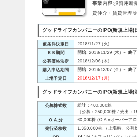
事業内容
:投資用新
貸仲介・賃貸管理
グッドライフカンパニーのIPO(新規上場)
2018/11/27 (火)
仮条件決定日
開始
: 2018/11/29 (木) ～
終
ＢＢ期間
2018/12/06 (木)
公募価格決定
開始
: 2018/12/07 (金) ～
終
購入申込期間
2018/12/17 (月)
上場予定日
グッドライフカンパニーのIPO(新規上場)
総計：400,000株
公募株式数
（公募：250,000株 / 売出：
60,000株 (O.A.=オーバー
O.A.分
1,350,000株 （上場時、公
発行済株数
34.1% (オファリング・レシ
OR