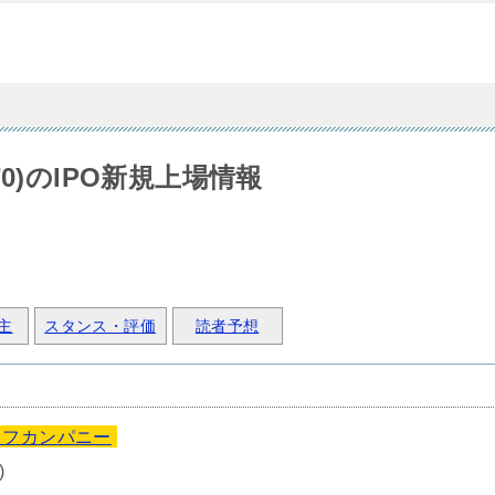
0)のIPO新規上場情報
主
スタンス・評価
読者予想
イフカンパニー
)