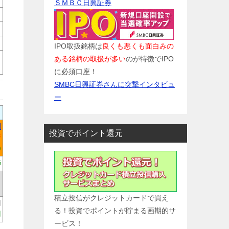
ＳＭＢＣ日興証券
IPO取扱銘柄は
良くも悪くも面白みの
ある銘柄の取扱が多い
のが特徴でIPO
に必須口座！
SMBC日興証券さんに突撃インタビュ
ー
円
投資でポイント還元
倍
)
%
積立投信がクレジットカードで買え
円
る！投資でポイントが貯まる画期的サ
円
ービス！