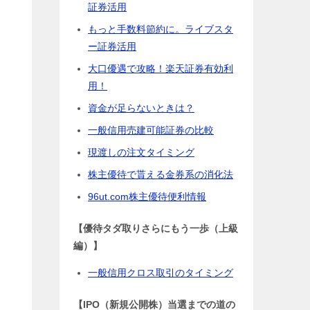
証券活用
もっと手数料節約に。ライブスタ
ー証券活用
大口優遇で攻略！楽天証券有効利
用！
資金が足らないときは？
一般信用売建可能証券の比較
現渡しの注文タイミング
株主優待で貰える金券系の消化法
96ut.com株主優待便利情報
【優待タダ取りさらにもう一歩（上級
編）】
一般信用クロス取引のタイミング
【IPO（新規公開株）当選までの道の