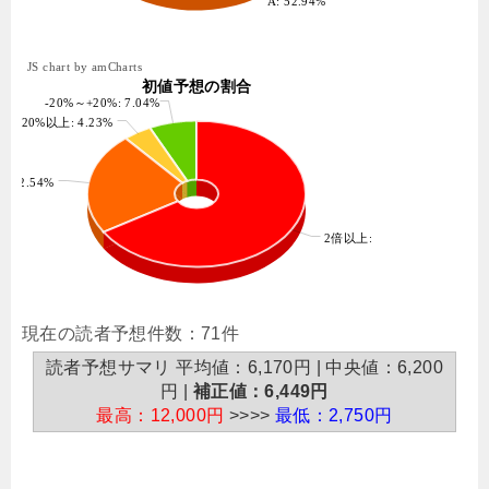
A: 52.94%
JS chart by amCharts
初値予想の割合
-20%～+20%: 7.04%
+20%以上: 4.23%
: 22.54%
2倍以上: 66.20%
現在の読者予想件数：71件
読者予想サマリ 平均値：6,170円 | 中央値：6,200
円 |
補正値：6,449円
最高：12,000円
>>>>
最低：2,750円