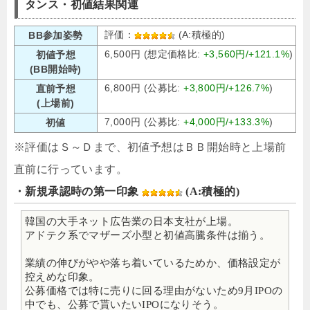
タンス・初値結果関連
評価：
(A:積極的)
BB参加姿勢
6,500円 (想定価格比:
+3,560円/+121.1%
)
初値予想
(BB開始時)
6,800円 (公募比:
+3,800円/+126.7%
)
直前予想
(上場前)
7,000円 (公募比:
+4,000円/+133.3%
)
初値
※評価はＳ～Ｄまで、初値予想はＢＢ開始時と上場前
直前に行っています。
・新規承認時の第一印象
(A:積極的)
韓国の大手ネット広告業の日本支社が上場。
アドテク系でマザーズ小型と初値高騰条件は揃う。
業績の伸びがやや落ち着いているためか、価格設定が
控えめな印象。
公募価格では特に売りに回る理由がないため9月IPOの
中でも、公募で貰いたいIPOになりそう。