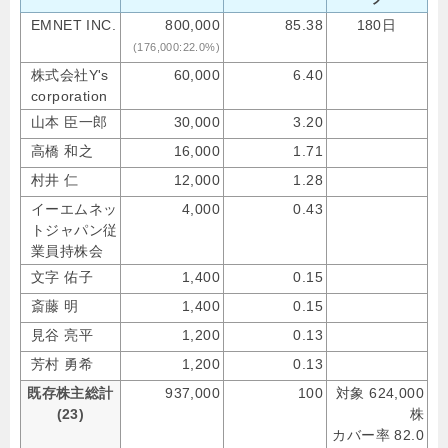
EMNET INC.
800,000
85.38
180日
(176,000:22.0%)
株式会社Y's
60,000
6.40
corporation
山本 臣一郎
30,000
3.20
高橋 和之
16,000
1.71
村井 仁
12,000
1.28
イーエムネッ
4,000
0.43
トジャパン従
業員持株会
文字 佑子
1,400
0.15
斎藤 明
1,400
0.15
見谷 亮平
1,200
0.13
芳村 勇希
1,200
0.13
既存株主総計
937,000
100
対象 624,000
(23)
株
カバー率 82.0