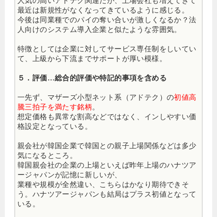
人気の高いアドテク関連だが、上場会社も増えてきて
最近は新規性がなくなってきているように感じる。
今後は同業種でのパイの奪い合いが激しくなるか？法
人向けのシステム導入企業と似たような雰囲気。
特徴としては企業に対してサービス専任制をしいてい
て、上級から下流までサポートが厚い模様。
５．評価…総合的評価や特記的事項を含める
一先ず、マザーズ小型ネット系（アドテク）の
初値高
騰三拍子を満たす銘柄
。
想定価格も異常な割高などではなく、インしやすい価
格設定となっている。
親会社が韓国企業で韓国との親子上場関係などは多少
気になるところ。
韓国親会社の企業の上場といえば昨年上場のハナツア
ージャパンが記憶に新しいが、
業種や規模が全然違い、こちらはかなり期待できそ
う。ハナツアージャパンも結局はプラス初値となって
いる。