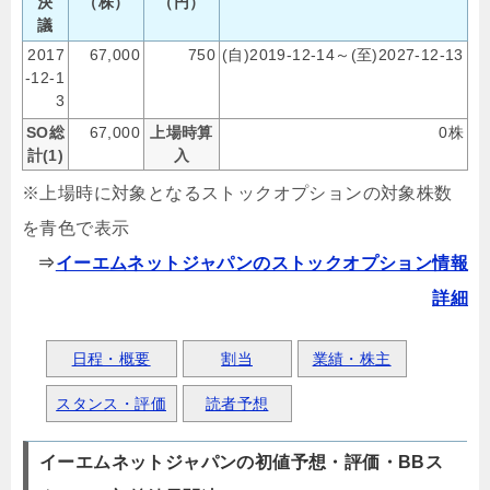
決
（株）
（円）
議
2017
67,000
750
(自)2019-12-14～(至)2027-12-13
-12-1
3
SO総
67,000
上場時算
0株
計(1)
入
※上場時に対象となるストックオプションの対象株数
を青色で表示
⇒
イーエムネットジャパンのストックオプション情報
詳細
日程・概要
割当
業績・株主
スタンス・評価
読者予想
イーエムネットジャパンの初値予想・評価・BBス