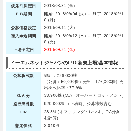
2018/08/31 (金)
仮条件決定日
開始
: 2018/09/04 (火) ～
終了
: 2018/09/1
ＢＢ期間
0 (月)
2018/09/11 (火)
公募価格決定
開始
: 2018/09/12 (水) ～
終了
: 2018/09/1
購入申込期間
8 (火)
2018/09/21 (金)
上場予定日
イーエムネットジャパンのIPO(新規上場)基本情報
総計：226,000株
公募株式数
（公募：50,000株 / 売出：176,000株）売
出株式比率：77.9%
33,900株 (O.A.=オーバーアロットメント)
O.A.分
920,000株 （上場時、公募株数含む）
発行済株数
28.3% (オファリング・レシオ、OA分含
OR
む計算)
2,940円
想定価格