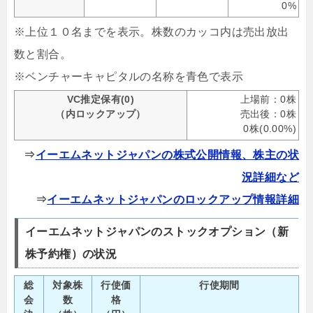
0%
※上位１０名までを表示。株数のカッコ内は売出放出
数と割合。
※ベンチャーキャピタルの名称を青色で表示
VC推定保有(0)
上場前：0株
（内ロックアップ）
売出後：0株
0株(0.00%)
⇒
イーエムネットジャパンの株式公開情報、株主の状
況詳細など
⇒
イーエムネットジャパンのロックアップ情報詳細
イーエムネットジャパンのストックオプション（新
株予約権）の状況
総
対象株
行使価
行使期間
会
数
格