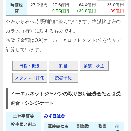
27.0億円
27.6億円
64.4億円
25.0億円
時価総
+0.55億円
+36.8億円
-39億円
額
※左から右へ時系列的に並んでいます。増減比は左の
カラム（行）に対するものです。
※吸収金額はOA(オーバーアロットメント)分を含んで
計算しています。
日程・概要
割当
業績・株主
スタンス・評価
読者予想
イーエムネットジャパンの取り扱い証券会社と引受
割合・シンジケート
みずほ証券
主幹事証券
幹事団と割当
証券会社名
割当数
割当
抽