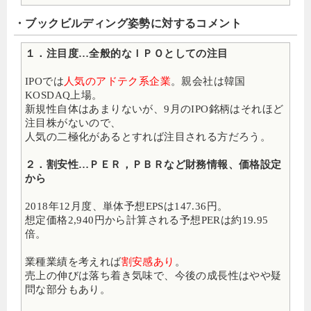
・ブックビルディング姿勢に対するコメント
１．注目度…全般的なＩＰＯとしての注目
IPOでは
人気のアドテク系企業
。親会社は韓国
KOSDAQ上場。
新規性自体はあまりないが、9月のIPO銘柄はそれほど
注目株がないので、
人気の二極化があるとすれば注目される方だろう。
２．割安性…ＰＥＲ，ＰＢＲなど財務情報、価格設定
から
2018年12月度、単体予想EPSは147.36円。
想定価格2,940円から計算される予想PERは約19.95
倍。
業種業績を考えれば
割安感あり
。
売上の伸びは落ち着き気味で、今後の成長性はやや疑
問な部分もあり。