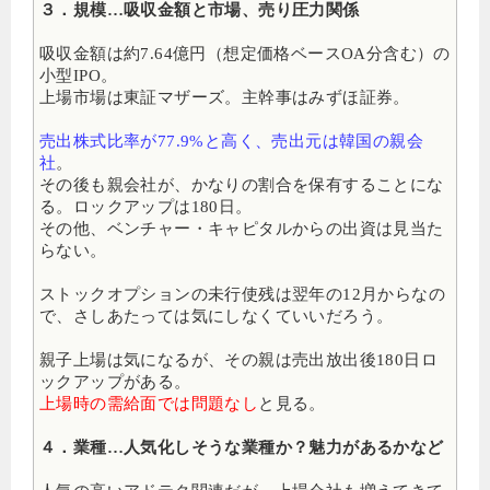
３．規模…吸収金額と市場、売り圧力関係
吸収金額は約7.64億円（想定価格ベースOA分含む）の
小型IPO。
上場市場は東証マザーズ
。主幹事はみずほ証券。
売出株式比率が77.9%と高く、売出元は韓国の親会
社
。
その後も親会社が、かなりの割合を保有することにな
る。ロックアップは180日。
その他、ベンチャー・キャピタルからの出資は見当た
らない。
ストックオプションの未行使残は翌年の12月からなの
で、さしあたっては気にしなくていいだろう。
親子上場は気になるが、その親は売出放出後180日ロ
ックアップがある。
上場時の需給面では問題なし
と見る。
４．業種…人気化しそうな業種か？魅力があるかなど