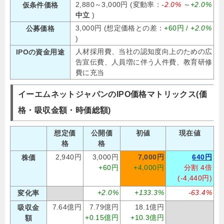
2,880～3,000円 (変動率：
-2.0%
～
+2.0%
仮条件価格
中立
)
3,000円 (想定価格との差：
+60円 /
+2.0%
公募価格
)
人材採用費、当社の認知度向上のための広
IPOの資金用途
告宣伝費、人員増に伴う人件費、教育研修
費に充当
イーエムネットジャパンのIPO価格マトリックス(価
格・吸収金額・時価総額)
想定価
公開価
初値
現在値
格
格
2,940円
3,000円
7,000円
640円
株価
+60円
+4,000円
分割 4倍
(-4,440円)
+2.0%
+133.3%
-63.4%
変化率
7.64億円
7.79億円
18.1億円
吸収金
+0.15億円
+10.3億円
額