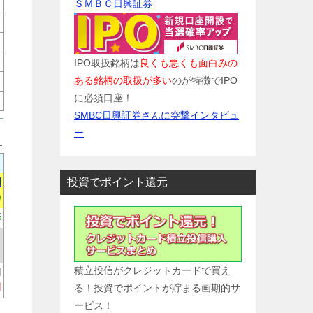
ＳＭＢＣ日興証券
IPO取扱銘柄は
良くも悪くも面白みの
ある銘柄の取扱が多い
のが特徴でIPO
に必須口座！
SMBC日興証券さんに突撃インタビュ
ー
投資でポイント還元
円
)
%
積立投信がクレジットカードで買え
円
円
る！投資でポイントが貯まる画期的サ
ービス！