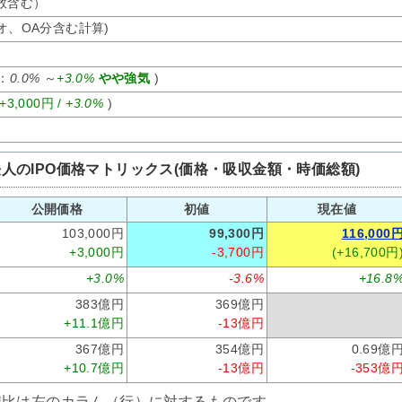
株数含む）
シオ、OA分含む計算)
率：
0.0%
～
+3.0%
やや強気
)
+3,000円 /
+3.0%
)
のIPO価格マトリックス(価格・吸収金額・時価総額)
公開価格
初値
現在値
103,000円
99,300円
116,000
+3,000円
-3,700円
(+16,700円
+3.0%
-3.6%
+16.8
383億円
369億円
+11.1億円
-13億円
367億円
354億円
0.69億
+10.7億円
-13億円
-353億
減比は左のカラム（行）に対するものです。