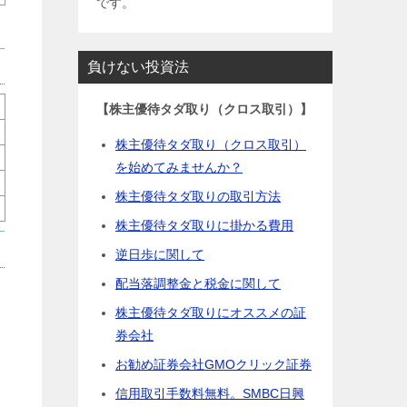
です。
負けない投資法
【株主優待タダ取り（クロス取引）】
株主優待タダ取り（クロス取引）
を始めてみませんか？
株主優待タダ取りの取引方法
株主優待タダ取りに掛かる費用
逆日歩に関して
配当落調整金と税金に関して
株主優待タダ取りにオススメの証
券会社
お勧め証券会社GMOクリック証券
信用取引手数料無料。SMBC日興