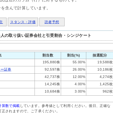
分を含んで計算しています。
主
スタンス・評価
読者予想
法人の取り扱い証券会社と引受割合・シンジケート
名
割当数
割当(%)
抽選配分
195,880株
55.00%
19,588枚
レー証券
92,597株
26.00%
10,186枚
42,737株
12.00%
4,274枚
14,245株
4.00%
1,425枚
10,684株
3.00%
962枚
計算数で掲載
しています。参考値として利用ください。後日、正確な
訂正されますので、ご了承ください。