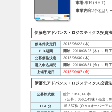
市場
:東R (REIT)
事業内容
:特化型リ
伊藤忠アドバンス・ロジスティクス投資法人
2018/08/22 (水)
仮条件決定日
開始
: 2018/08/23 (木) ～
終
ＢＢ期間
2018/08/30 (木)
公募価格決定
開始
: 2018/08/31 (金) ～
終
購入申込期間
2018/09/07 (金)
上場予定日
伊藤忠アドバンス・ロジスティクス投資法人
総計：356,143株
公募株式数
（公募：356,143株 / 売出
15,857株 (O.A.=オーバー
O.A.分