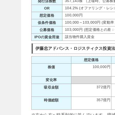
357,143株 （上場時、公募
発行済株数
104.2% (オファリング・レ
OR
100,000円
想定価格
100,000～103,000円 (変動
仮条件価格
103,000円 (想定価格との差：
公募価格
該当物件購入資金
IPOの資金用途
伊藤忠アドバンス・ロジスティクス投資法人
想定価格
100,000円
株価
変化率
372億円
吸収金額
357億円
時価総額
※左から右へ時系列的に並んでいます。増