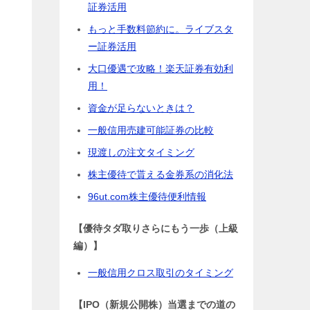
証券活用
もっと手数料節約に。ライブスタ
ー証券活用
大口優遇で攻略！楽天証券有効利
用！
資金が足らないときは？
一般信用売建可能証券の比較
現渡しの注文タイミング
株主優待で貰える金券系の消化法
96ut.com株主優待便利情報
【優待タダ取りさらにもう一歩（上級
編）】
一般信用クロス取引のタイミング
【IPO（新規公開株）当選までの道の