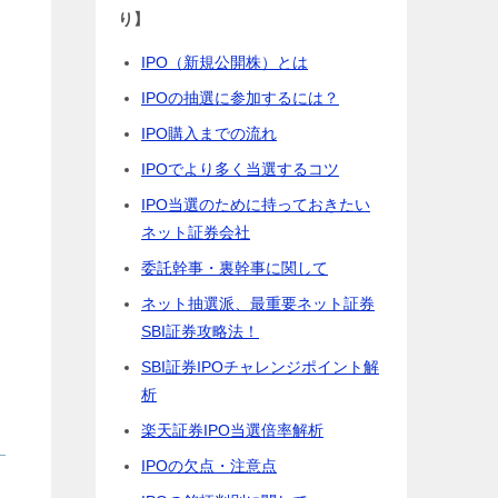
り】
IPO（新規公開株）とは
IPOの抽選に参加するには？
IPO購入までの流れ
IPOでより多く当選するコツ
IPO当選のために持っておきたい
ネット証券会社
委託幹事・裏幹事に関して
ネット抽選派、最重要ネット証券
SBI証券攻略法！
SBI証券IPOチャレンジポイント解
析
楽天証券IPO当選倍率解析
IPOの欠点・注意点