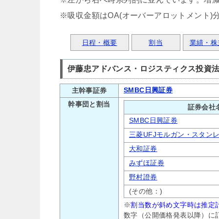
※吸収金額はOA(オーバーアロットメント)
日程・概要
割当
業績・株
伊藤忠アドバンス・ロジスティクス投資
SMBC日興証券
主幹事証券
幹事団と割当
証券会社
SMBC日興証券
三菱UFJモルガン・スタン
大和証券
みずほ証券
野村證券
(その他：)
※
割当数が斜め文字時は推定
数字（公開価格発表以降）に