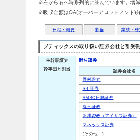
※左から右へ時系列的に並んでいます。増
※吸収金額はOA(オーバーアロットメント)
日程・概要
割当
業績・株
ブティックスの取り扱い証券会社と引受
野村證券
主幹事証券
幹事団と割当
証券会社名
野村證券
SBI証券
SMBC日興証券
丸三証券
藍澤證券（アイザワ証券）
マネックス証券
(その他：)