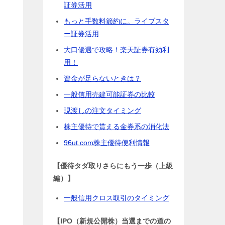
証券活用
もっと手数料節約に。ライブスタ
ー証券活用
大口優遇で攻略！楽天証券有効利
用！
資金が足らないときは？
一般信用売建可能証券の比較
現渡しの注文タイミング
株主優待で貰える金券系の消化法
96ut.com株主優待便利情報
【優待タダ取りさらにもう一歩（上級
編）】
一般信用クロス取引のタイミング
【IPO（新規公開株）当選までの道の