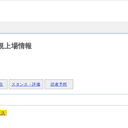
新規上場情報
主
スタンス・評価
読者予想
クス