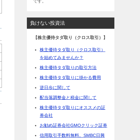
です。
負けない投資法
【株主優待タダ取り（クロス取引）】
株主優待タダ取り（クロス取引）
を始めてみませんか？
株主優待タダ取りの取引方法
株主優待タダ取りに掛かる費用
逆日歩に関して
配当落調整金と税金に関して
株主優待タダ取りにオススメの証
券会社
お勧め証券会社GMOクリック証券
信用取引手数料無料。SMBC日興