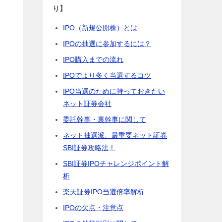
り】
IPO（新規公開株）とは
IPOの抽選に参加するには？
IPO購入までの流れ
IPOでより多く当選するコツ
IPO当選のために持っておきたい
ネット証券会社
委託幹事・裏幹事に関して
ネット抽選派、最重要ネット証券
SBI証券攻略法！
SBI証券IPOチャレンジポイント解
析
楽天証券IPO当選倍率解析
IPOの欠点・注意点