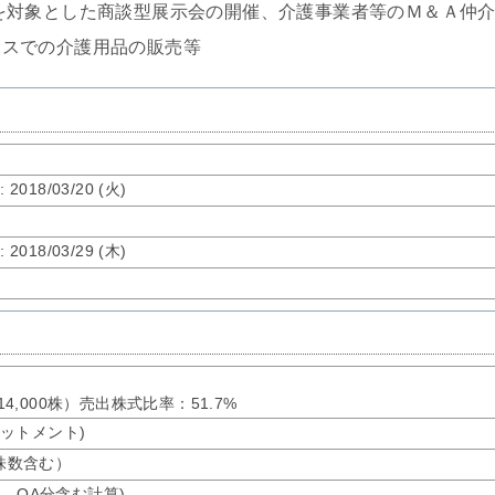
を対象とした商談型展示会の開催、介護事業者等のＭ＆Ａ仲
ースでの介護用品の販売等
了
: 2018/03/20 (火)
了
: 2018/03/29 (木)
214,000株）売出株式比率：51.7%
アロットメント)
募株数含む）
オ、OA分含む計算)