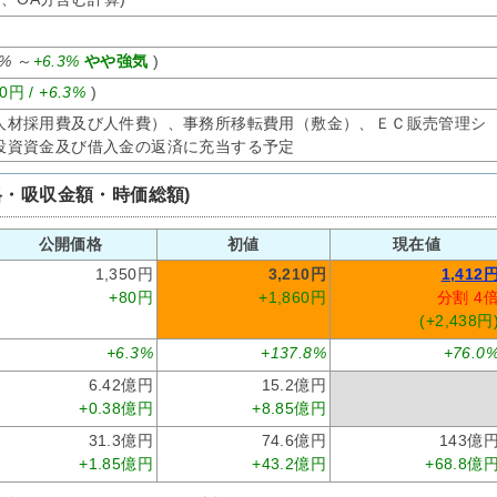
0%
～
+6.3%
やや強気
)
80円 /
+6.3%
)
人材採用費及び人件費）、事務所移転費用（敷金）、ＥＣ販売管理シ
投資資金及び借入金の返済に充当する予定
格・吸収金額・時価総額)
公開価格
初値
現在値
1,350円
3,210円
1,412
+80円
+1,860円
分割 4
(+2,438円
+6.3%
+137.8%
+76.0
6.42億円
15.2億円
+0.38億円
+8.85億円
31.3億円
74.6億円
143億
+1.85億円
+43.2億円
+68.8億