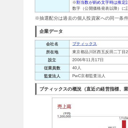
※
割当数が斜め文字時は推定
数字（公開価格発表以降）に
※抽選配分は過去の個人投資家への同一条
企業データ
ブティックス
会社名
東京都品川区西五反田二丁目2
所在地
2006年11月17日
設立
40人
従業員数
PwC京都監査法人
監査法人
ブティックスの概況（直近の経営指標、