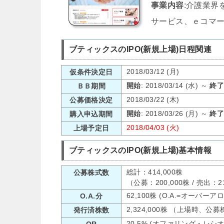
事業内容
:介護業界
サービス、ｅコマ
ブティックスのIPO(新規上場)日程関連
2018/03/12 (月)
仮条件決定日
開始
: 2018/03/14 (水) ～
終
ＢＢ期間
2018/03/22 (木)
公募価格決定
開始
: 2018/03/26 (月) ～
終
購入申込期間
2018/04/03 (火)
上場予定日
ブティックスのIPO(新規上場)基本情報
総計：414,000株
公募株式数
（公募：200,000株 / 売出：
62,100株 (O.A.=オーバー
O.A.分
2,324,000株 （上場時、公
発行済株数
20.5% (オファリング・レシ
OR