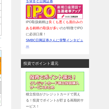
ＳＭＢＣ日興証券
IPO取扱銘柄は
良くも悪くも面白みの
ある銘柄の取扱が多い
のが特徴でIPO
に必須口座！
SMBC日興証券さんに突撃インタビュ
ー
円
投資でポイント還元
倍
)
%
積立投信がクレジットカードで買え
円
る！投資でポイントが貯まる画期的サ
円
ービス！