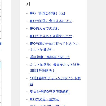
り】
0
0
IPO（新規公開株）とは
0
IPOの抽選に参加するには？
)
IPO購入までの流れ
)
IPOでより多く当選するコツ
細
IPO当選のために持っておきたい
ネット証券会社
委託幹事・裏幹事に関して
ネット抽選派、最重要ネット証券
SBI証券攻略法！
SBI証券IPOチャレンジポイント解
析
楽天証券IPO当選倍率解析
IPOの欠点・注意点