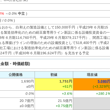
.4%
～
0.0%
中立
)
 /
0.0%
)
から、白和えの製造設備として150,000千円（平成29年６月期15
おける製造効率化のための絹豆腐専用ライン新設に係る設備投資資金の一
28年６月期114,760千円、平成29年６月期379,217千円）、関西工場
る厚揚げラインの増強のための設備投資として518,400千円（平成2
）、本社工場における製造効率化のための絹豆腐専用ライン新設に係る設備
24千円（平成30年６月期196,624千円）を充当する予定
収金額・時価総額)
公開価格
初値
現在値
1,690円
1,751円
5,080
±0円
+61円
(+3,329円
0.0%
+3.6%
+190.1
20.7億円
21.5億円
±0.0億円
+0.75億円