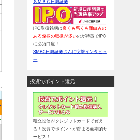
ＳＭＢＣ日興証券
IPO取扱銘柄は
良くも悪くも面白みの
ある銘柄の取扱が多い
のが特徴でIPO
に必須口座！
に
SMBC日興証券さんに突撃インタビュ
ー
投資でポイント還元
円
)
%
積立投信がクレジットカードで買え
る！投資でポイントが貯まる画期的サ
ービス！