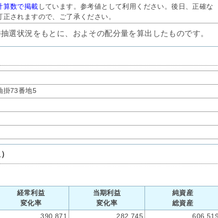
計算数で掲載
しています。参考値として利用ください。後日、正確な
訂正されますので、ご了承ください。
件抽選状況をもとに、およその配分量を算出したものです。
掛73番地5
想）
経常利益
当期利益
純資産
変化率
変化率
総資産
390,871
282,745
606,51