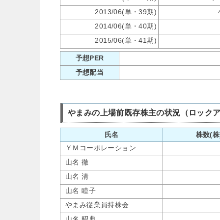
2013/06(単・39期)
2014/06(単・40期)
2015/06(単・41期)
予想PER
予想配当
やまみの上場前既存株主の状況（ロック
氏名
株数(株
ＹＭコーポレーション
山名 徹
山名 清
山名 睦子
やまみ従業員持株会
山名 昭典