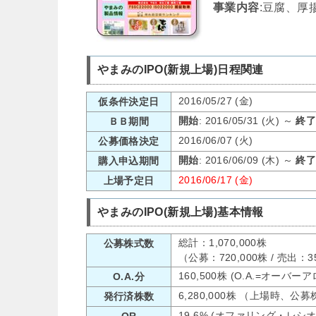
事業内容
:豆腐、厚
やまみのIPO(新規上場)日程関連
2016/05/27 (金)
仮条件決定日
開始
: 2016/05/31 (火) ～
終
ＢＢ期間
2016/06/07 (火)
公募価格決定
開始
: 2016/06/09 (木) ～
終
購入申込期間
2016/06/17 (金)
上場予定日
やまみのIPO(新規上場)基本情報
総計：1,070,000株
公募株式数
（公募：720,000株 / 売出：
160,500株 (O.A.=オーバ
O.A.分
6,280,000株 （上場時、公
発行済株数
19.6% (オファリング・レシ
OR