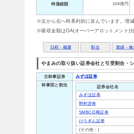
106億円
時価総額
※左から右へ時系列的に並んでいます。増
※吸収金額はOA(オーバーアロットメント)
日程・概要
割当
業績・株
やまみの取り扱い証券会社と引受割合・
みずほ証券
主幹事証券
幹事団と割当
証券会社名
みずほ証券
野村證券
SMBC日興証券
ひろぎん証券
(その他：)