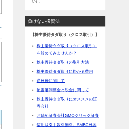
です。
負けない投資法
【株主優待タダ取り（クロス取引）】
株主優待タダ取り（クロス取引）
を始めてみませんか？
株主優待タダ取りの取引方法
株主優待タダ取りに掛かる費用
逆日歩に関して
配当落調整金と税金に関して
株主優待タダ取りにオススメの証
券会社
お勧め証券会社GMOクリック証券
信用取引手数料無料。SMBC日興
9