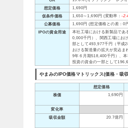
1,690円
想定価格
1,650～1,690円 (変動率：
-2
仮条件価格
1,690円 (想定価格との差：0円
公募価格
本社工場における新製品であるお
IPOの資金用途
0,000千円）、関西工場に
部として493,977千円（平成
おける製造量の拡大が見込まれ
9年６月期518,400千円
投資の資金の一部として196,6
やまみのIPO価格マトリックス(価格・吸
想定価格
1,690円
株価
変化率
20.7億円
吸収金額