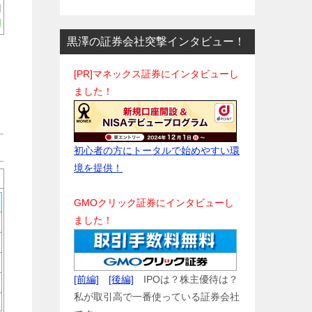
円
円
黒澤の証券会社突撃インタビュー！
[PR]マネックス証券にインタビューし
ました！
初心者の方にトータルで始めやすい環
境を提供！
GMOクリック証券にインタビューし
ました！
[前編]
[後編]
IPOは？株主優待は？
私が取引高で一番使っている証券会社