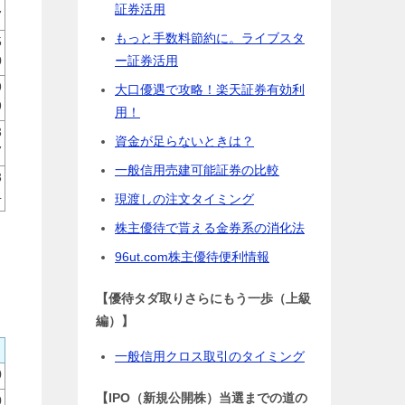
証券活用
7
もっと手数料節約に。ライブスタ
5
ー証券活用
0
9
大口優遇で攻略！楽天証券有効利
9
用！
3
資金が足らないときは？
7
一般信用売建可能証券の比較
3
4
現渡しの注文タイミング
株主優待で貰える金券系の消化法
96ut.com株主優待便利情報
【優待タダ取りさらにもう一歩（上級
編）】
一般信用クロス取引のタイミング
0
【IPO（新規公開株）当選までの道の
0