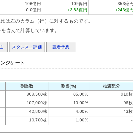
106億円
109億円
353億
±0.0億円
+3.83億円
+243億
減比は左のカラム（行）に対するものです。
分を含んで計算しています。
主
スタンス・評価
読者予想
シンジケート
割当数
割当(%)
抽選配分
909,500株
85.00%
910枚
107,000株
10.00%
96枚
42,800株
4.00%
43枚
10,700株
1.00%
-