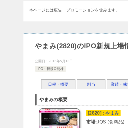
本ページには広告・プロモーションを含みます。
やまみ(2820)のIPO新規上場
公開日：
2016年5月13日
IPO・新規公開株
日程・概要
割当
業績・株
やまみの概要
[2820]
:
やまみ
市場
:JQS (食料品)