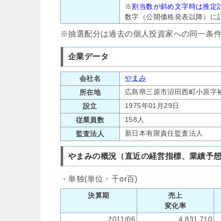
※
割当数が斜め文字時は推定
数字（公開価格発表以降）に
※抽選配分は過去の個人投資家への同一条
企業データ
やまみ
会社名
広島県三原市沼田西町小原字袖
所在地
1975年01月29日
設立
158人
従業員数
新日本有限責任監査法人
監査法人
やまみの概況（直近の経営指標、業績予
・単独(単位・千or百)
決算期
売上
変化率
2011/06
4,831,710