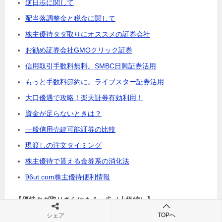
逆日歩に関して
配当落調整金と税金に関して
株主優待タダ取りにオススメの証券会社
お勧め証券会社GMOクリック証券
信用取引手数料無料。SMBC日興証券活用
もっと手数料節約に。ライブスター証券活用
大口優遇で攻略！楽天証券有効利用！
資金が足らないときは？
一般信用売建可能証券の比較
現渡しの注文タイミング
株主優待で貰える金券系の消化法
96ut.com株主優待便利情報
【優待タダ取りさらにもう一歩（上級編）】
TOPへ
シェア
一般信用クロス取引のタイミング