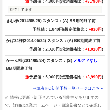
激
予想値：4,800円(想定価格比：
+3,790円
)
期待してます！
きむ様(2014/05/25) スタンス：(A) BB期間終了前
予想値：1,840円(想定価格比：
+830円
)
かば34様(2014/05/24) スタンス：(A) BB期間終了前
予想値：2,020円(想定価格比：
+1,010円
)
かーん様(2014/05/24) スタンス：(S)
メルアドなし
BB期間終了前
激
予想値：5,000円(想定価格比：
+3,990円
)
⇒読者IPO初値予想一覧ページはこちら
※ 情報は更新・訂正されている可能性がありますの
で、詳細は企業ホームページ・目論見書などで確認し