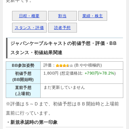
更新中です。
日程・概要
割当
業績・株主
スタンス・評価
読者予想
ジャパンケーブルキャストの初値予想・評価・BB
スタンス・初値結果関連
評価：
(B:やや積極的)
BB参加姿勢
1,800円 (想定価格比:
+790円/+78.2%
)
初値予想
(BB開始時)
まだ更新していません
直前予想
(上場前)
※評価はＳ～Ｄまで、初値予想はＢＢ開始時と上場前
直前に行っています。
・新規承認時の第一印象