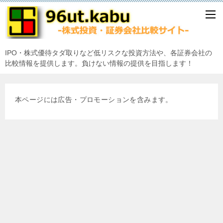
IPO・株式優待タダ取りなど低リスクな投資方法や、各証券会社の
比較情報を提供します。負けない情報の提供を目指します！
本ページには広告・プロモーションを含みます。