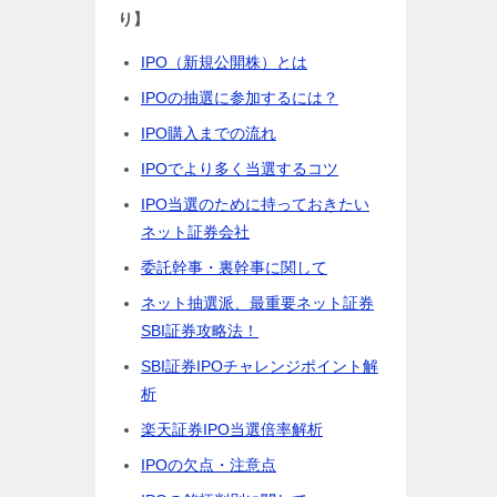
り】
IPO（新規公開株）とは
IPOの抽選に参加するには？
IPO購入までの流れ
IPOでより多く当選するコツ
IPO当選のために持っておきたい
ネット証券会社
委託幹事・裏幹事に関して
ネット抽選派、最重要ネット証券
SBI証券攻略法！
SBI証券IPOチャレンジポイント解
析
楽天証券IPO当選倍率解析
IPOの欠点・注意点