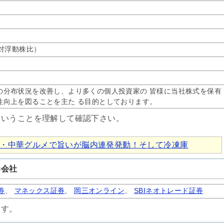
 (対浮動株比）
の分布状況を改善し、より多くの個人投資家の 皆様に当社株式を保有
性向上を図ることを主た る目的としております。
ということを理解して確認下さい。
2026夏・中華グルメで旨いが脳内連発発動！そして冷凍庫
券会社
券
、
マネックス証券
、
岡三オンライン
、
SBIネオトレード証券
ます。