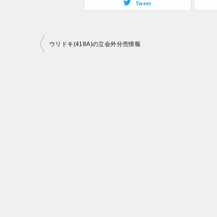
Tweet
投
ウリドキ(418A)の立会外分売情報
稿
ナ
ビ
ゲ
ー
シ
ョ
ン