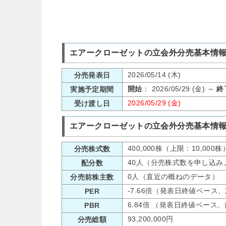
エアークローゼットの立会外分売基本情報
2026/05/14 (木)
分売発表日
開始
： 2026/05/29 (金) ～
終
実施予定期間
2026/05/29 (金)
受け渡し日
エアークローゼットの立会外分売基本情
400,000株（上限：10,000株
分売株式数
40人（分売株式数を申し込み
配分数
0人（直近の概ねのデータ）
分売前株主数
-7.66倍（発表日終値ベース
PER
6.84倍 （発表日終値ベース
PBR
93,200,000円
分売総額