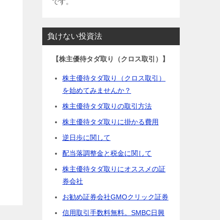
です。
負けない投資法
【株主優待タダ取り（クロス取引）】
株主優待タダ取り（クロス取引）
を始めてみませんか？
株主優待タダ取りの取引方法
株主優待タダ取りに掛かる費用
逆日歩に関して
配当落調整金と税金に関して
株主優待タダ取りにオススメの証
券会社
お勧め証券会社GMOクリック証券
信用取引手数料無料。SMBC日興