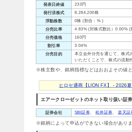
233円
発表日終値
8,284,200株
発行済株式
0株 (割合：% )
浮動株数
4.83% (対株式数比）0.00%
分売比率
160円
分売価格
3.04%
割引率
本立会外分売を通じて、株式
分売目的
いただくことで、株式の流動
※株主数や、銘柄指標などはおおよその値
ヒロセ通商【LION FX】 - 
エアークローゼットのネット取り扱い証
SBI証券
、
松井証券
、
楽天証
証券会社
※銘柄によって申込ができない場合があり