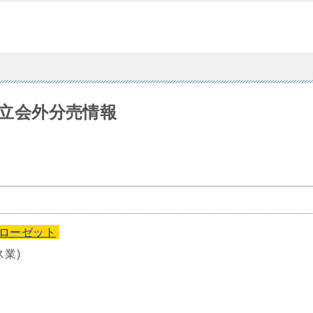
の立会外分売情報
ローゼット
ス業)