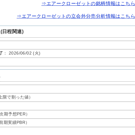
⇒エアークローゼットの銘柄情報はこち
⇒エアークローゼットの立会外分売分析情報はこち
(日程関連)
了
： 2026/06/02 (火)
報
）
上限で割った値）
、次期予想PER）
、前期実績PBR）