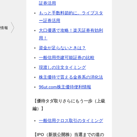
証券活用
もっと手数料節約に。ライブスタ
ー証券活用
売情報
大口優遇で攻略！楽天証券有効利
用！
資金が足らないときは？
一般信用売建可能証券の比較
現渡しの注文タイミング
株主優待で貰える金券系の消化法
96ut.com株主優待便利情報
【優待タダ取りさらにもう一歩（上級
編）】
一般信用クロス取引のタイミング
【IPO（新規公開株）当選までの道の