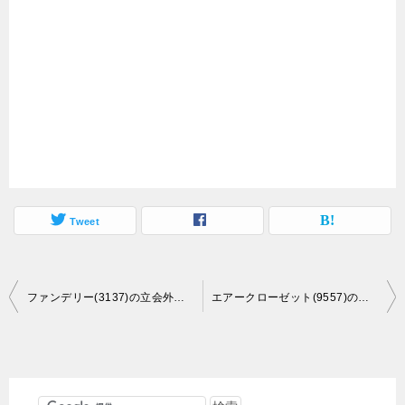
Tweet
投
ファンデリー(3137)の立会外分売情報
エアークローゼット(9557)の立会外分売情報
稿
ナ
ビ