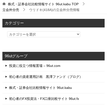
株式・証券会社比較情報サイト 96ut.kabu
TOP
立会外分売
ウリドキ(418A)の立会外分売情報
カテゴリー
カ
テ
ゴ
リ
96utグループ
ー
投資に役立つ情報置場 – 96ut.com
初心者の資産運用計画 黒澤ファンド（ブログ）
株式・証券会社比較情報サイト 96ut.kabu
初心者のFX投資法・FX口座比較サイト 96ut.fx