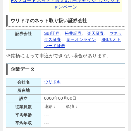
FXブロードネット - 最大6万円キャッシュバックキ
ャンペーン
ウリドキのネット取り扱い証券会社
SBI証券
、
松井証券
、
楽天証券
、
マネッ
証券会社
クス証券
、
岡三オンライン
、
SBIネオト
レード証券
※銘柄によって申込ができない場合があります。
企業データ
ウリドキ
会社名
所在地
0000年00月00日
設立
連結：--- 単独：---
従業員数
---
平均年齢
---
平均年収