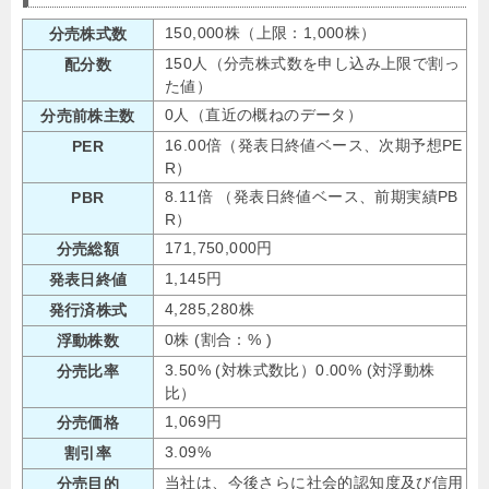
150,000株（上限：1,000株）
分売株式数
150人（分売株式数を申し込み上限で割っ
配分数
た値）
0人（直近の概ねのデータ）
分売前株主数
16.00倍（発表日終値ベース、次期予想PE
PER
R）
8.11倍 （発表日終値ベース、前期実績PB
PBR
R）
171,750,000円
分売総額
1,145円
発表日終値
4,285,280株
発行済株式
0株 (割合：% )
浮動株数
3.50% (対株式数比）0.00% (対浮動株
分売比率
比）
1,069円
分売価格
3.09%
割引率
当社は、今後さらに社会的認知度及び信用
分売目的