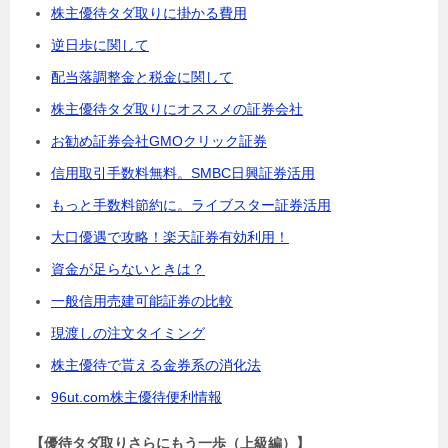
株主優待タダ取りに掛かる費用
逆日歩に関して
配当落調整金と税金に関して
株主優待タダ取りにオススメの証券会社
お勧め証券会社GMOクリック証券
信用取引手数料無料。SMBC日興証券活用
もっと手数料節約に。ライブスター証券活用
大口優遇で攻略！楽天証券有効利用！
資金が足らないときは？
一般信用売建可能証券の比較
現渡しの注文タイミング
株主優待で貰える金券系の消化法
96ut.com株主優待便利情報
【優待タダ取りさらにもう一歩（上級編）】