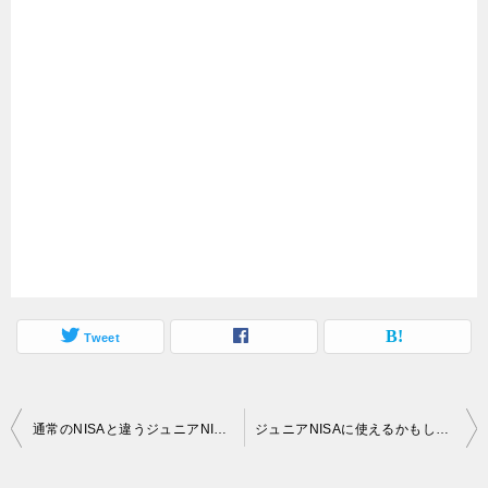
Tweet
投
通常のNISAと違うジュニアNISAの活用法、ジュニアNISAは使えるか？
ジュニアNISAに使えるかもしれない投資法！ダブルインバースETFを利用したヘッジ付き長期投資
稿