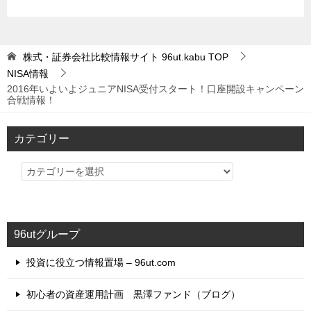
株式・証券会社比較情報サイト 96ut.kabu
TOP
NISA情報
2016年いよいよジュニアNISA受付スタート！口座開設キャンペーン
合戦情報！
カテゴリー
カ
テ
ゴ
リ
96utグループ
ー
投資に役立つ情報置場 – 96ut.com
初心者の資産運用計画 黒澤ファンド（ブログ）