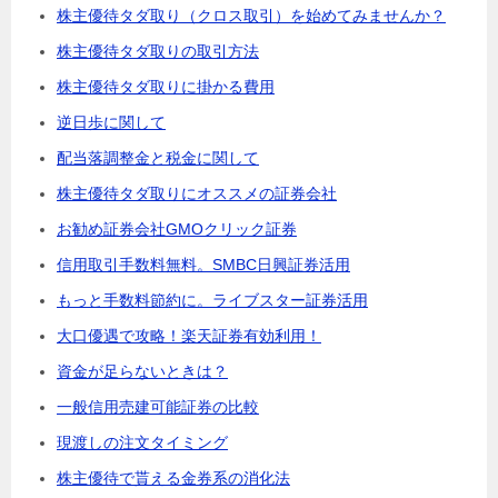
株主優待タダ取り（クロス取引）を始めてみませんか？
株主優待タダ取りの取引方法
株主優待タダ取りに掛かる費用
逆日歩に関して
配当落調整金と税金に関して
株主優待タダ取りにオススメの証券会社
お勧め証券会社GMOクリック証券
信用取引手数料無料。SMBC日興証券活用
もっと手数料節約に。ライブスター証券活用
大口優遇で攻略！楽天証券有効利用！
資金が足らないときは？
一般信用売建可能証券の比較
現渡しの注文タイミング
株主優待で貰える金券系の消化法