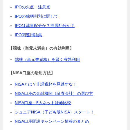
IPOの欠点・注意点
IPOの銘柄判別に関して
IPOは裁量配分か？抽選配分か？
IPO関連用語集
【端株（単元未満株）の有効利用】
端株（単元未満株）を賢く有効利用
【NISA口座の活用方法】
NISAとは？非課税枠を見逃すな！
NISA口座の金融機関（証券会社）の選び方
NISA口座、5大ネット証券比較
ジュニアNISA（子ども版NISA）スタート！
NISA口座開設キャンペーン情報のまとめ