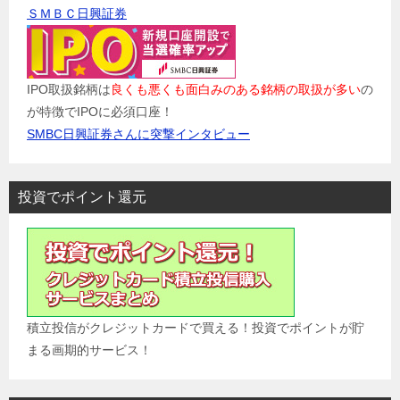
ＳＭＢＣ日興証券
IPO取扱銘柄は
良くも悪くも面白みのある銘柄の取扱が多い
の
が特徴でIPOに必須口座！
SMBC日興証券さんに突撃インタビュー
投資でポイント還元
積立投信がクレジットカードで買える！投資でポイントが貯
まる画期的サービス！