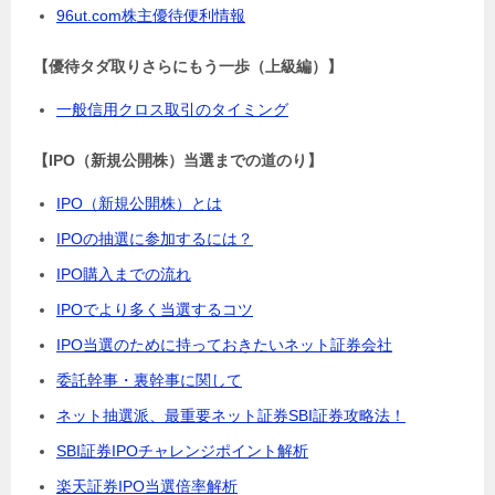
96ut.com株主優待便利情報
【優待タダ取りさらにもう一歩（上級編）】
一般信用クロス取引のタイミング
【IPO（新規公開株）当選までの道のり】
IPO（新規公開株）とは
IPOの抽選に参加するには？
IPO購入までの流れ
IPOでより多く当選するコツ
IPO当選のために持っておきたいネット証券会社
委託幹事・裏幹事に関して
ネット抽選派、最重要ネット証券SBI証券攻略法！
SBI証券IPOチャレンジポイント解析
楽天証券IPO当選倍率解析