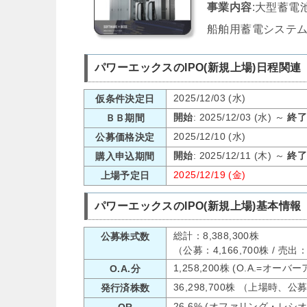
事業内容
:大型蓄電
船舶用蓄電システ
パワーエックスのIPO(新規上場)日程関連
2025/12/03 (水)
仮条件決定日
開始
: 2025/12/03 (水) ～
終
ＢＢ期間
2025/12/10 (水)
公募価格決定
開始
: 2025/12/11 (木) ～
終
購入申込期間
2025/12/19 (金)
上場予定日
パワーエックスのIPO(新規上場)基本情報
総計：8,388,300株
公募株式数
（公募：4,166,700株 / 売出
1,258,200株 (O.A.=オー
O.A.分
36,298,700株 （上場時、
発行済株数
26.6% (オファリング・レシ
OR