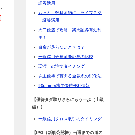
証券活用
もっと手数料節約に。ライブスタ
ー証券活用
大口優遇で攻略！楽天証券有効利
用！
資金が足らないときは？
一般信用売建可能証券の比較
現渡しの注文タイミング
株主優待で貰える金券系の消化法
96ut.com株主優待便利情報
【優待タダ取りさらにもう一歩（上級
編）】
一般信用クロス取引のタイミング
【IPO（新規公開株）当選までの道の