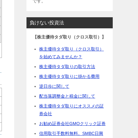
です。
負けない投資法
【株主優待タダ取り（クロス取引）】
株主優待タダ取り（クロス取引）
を始めてみませんか？
株主優待タダ取りの取引方法
株主優待タダ取りに掛かる費用
逆日歩に関して
配当落調整金と税金に関して
株主優待タダ取りにオススメの証
券会社
お勧め証券会社GMOクリック証券
信用取引手数料無料。SMBC日興