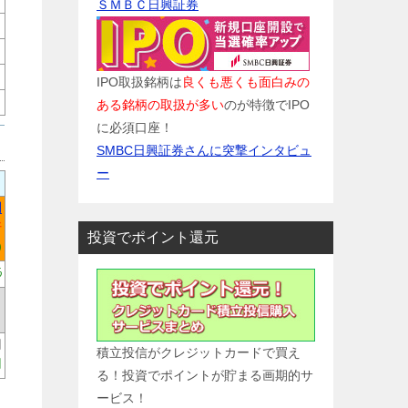
ＳＭＢＣ日興証券
IPO取扱銘柄は
良くも悪くも面白みの
ある銘柄の取扱が多い
のが特徴でIPO
に必須口座！
SMBC日興証券さんに突撃インタビュ
ー
円
倍
投資でポイント還元
)
%
円
積立投信がクレジットカードで買え
円
る！投資でポイントが貯まる画期的サ
ービス！