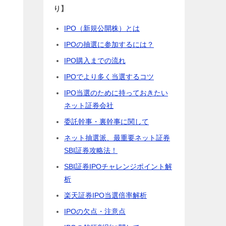
り】
IPO（新規公開株）とは
IPOの抽選に参加するには？
IPO購入までの流れ
IPOでより多く当選するコツ
IPO当選のために持っておきたい
ネット証券会社
委託幹事・裏幹事に関して
ネット抽選派、最重要ネット証券
SBI証券攻略法！
SBI証券IPOチャレンジポイント解
析
楽天証券IPO当選倍率解析
IPOの欠点・注意点