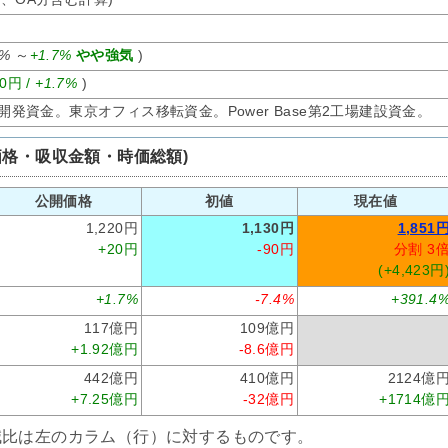
0%
～
+1.7%
やや強気
)
20円 /
+1.7%
)
2500の開発資金。東京オフィス移転資金。Power Base第2工場建設資金。
価格・吸収金額・時価総額)
公開価格
初値
現在値
1,220円
1,130円
1,851
+20円
-90円
分割 3
(+4,423円
+1.7%
-7.4%
+391.4
117億円
109億円
+1.92億円
-8.6億円
442億円
410億円
2124億
+7.25億円
-32億円
+1714億
減比は左のカラム（行）に対するものです。