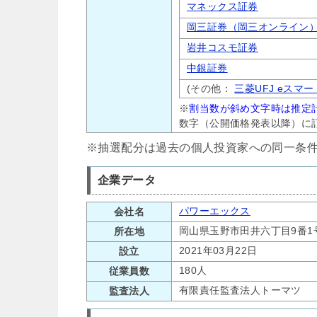
マネックス証券
岡三証券（岡三オンライン
岩井コスモ証券
中銀証券
(その他：
三菱UFJ eスマ
※
割当数が斜め文字時は推定
数字（公開価格発表以降）に
※抽選配分は過去の個人投資家への同一条
企業データ
パワーエックス
会社名
岡山県玉野市田井六丁目9番1
所在地
2021年03月22日
設立
180人
従業員数
有限責任監査法人トーマツ
監査法人