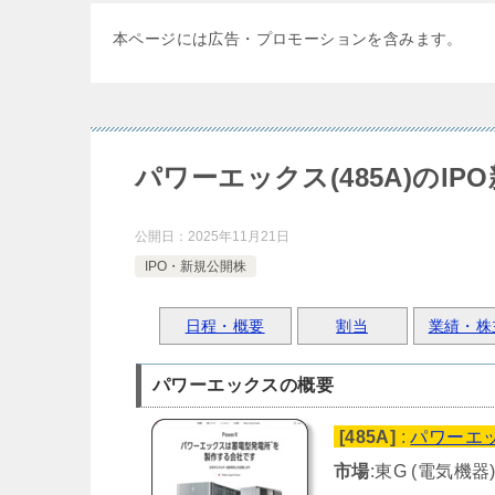
本ページには広告・プロモーションを含みます。
パワーエックス(485A)のIP
公開日：
2025年11月21日
IPO・新規公開株
日程・概要
割当
業績・株
パワーエックスの概要
[485A]
:
パワーエ
市場
:東G (電気機器