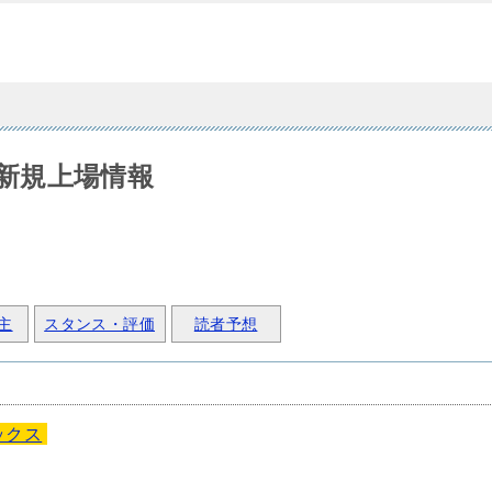
O新規上場情報
主
スタンス・評価
読者予想
ックス
)