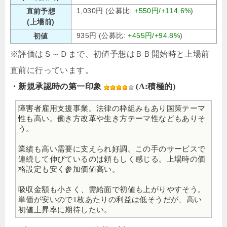
1,030円 (公募比:
+550円/+114.6%
)
直前予想
(上場前)
935円 (公募比:
+455円/+94.8%
)
初値
※評価はＳ～Ｄまで、初値予想はＢＢ開始時と上場前
直前に行っています。
・新規承認時の第一印象
(A:積極的)
障害者雇用支援事業。法律の枠組みもあり国策テーマ
性も高い。働き方改革や生き方テーマ性などもありそ
う。
業績も高い需要に支えられ好調。この手のサービスで
連続して伸びているのは頼もしく感じる。上場時の価
格設定も安く参加価値高い。
吸収金額も小さく、需給面で初値も上がりやすそう。
単価が安いので1枚あたりの利益は低そうだが、高い
初値上昇率に期待したい。