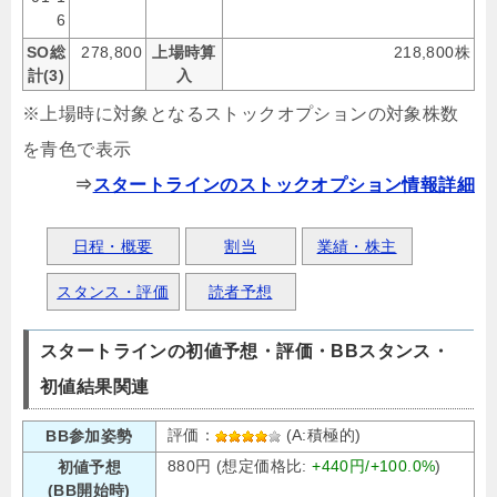
6
SO総
278,800
上場時算
218,800株
計(3)
入
※上場時に対象となるストックオプションの対象株数
を青色で表示
⇒
スタートラインのストックオプション情報詳細
日程・概要
割当
業績・株主
スタンス・評価
読者予想
スタートラインの初値予想・評価・BBスタンス・
初値結果関連
評価：
(A:積極的)
BB参加姿勢
880円 (想定価格比:
+440円/+100.0%
)
初値予想
(BB開始時)