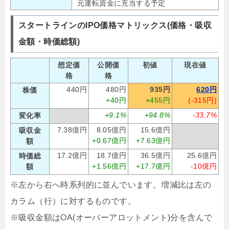
元運転資金に充当する予定
スタートラインのIPO価格マトリックス(価格・吸収
金額・時価総額)
想定価
公開価
初値
現在値
格
格
440円
480円
935円
620円
株価
+40円
+455円
(-315円)
+9.1%
+94.8%
-33.7%
変化率
7.38億円
8.05億円
15.6億円
吸収金
+0.67億円
+7.63億円
額
17.2億円
18.7億円
36.5億円
25.6億円
時価総
+1.56億円
+17.7億円
-10億円
額
※左から右へ時系列的に並んでいます。増減比は左の
カラム（行）に対するものです。
※吸収金額はOA(オーバーアロットメント)分を含んで