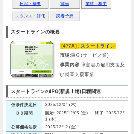
日程・概要
割当
業績・株主
スタンス・評価
読者予想
スタートラインの概要
[477A]
:
スタートライン
市場
:東G (サービス業)
事業内容
:障害者の雇用支援及
び就業支援事業
スタートラインのIPO(新規上場)日程関連
2025/12/04 (木)
仮条件決定日
開始
: 2025/12/05 (金) ～
終了
: 2025/12/1
ＢＢ期間
1 (木)
2025/12/12 (金)
公募価格決定