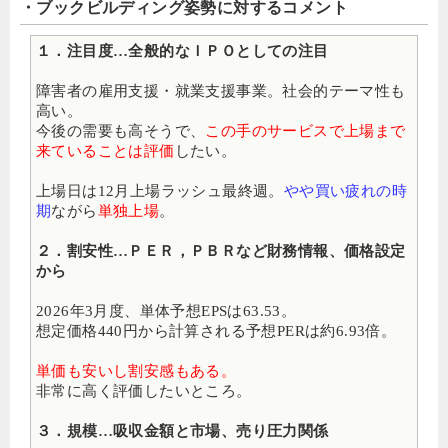
・ブックビルディング姿勢に対するコメント
１．注目度…全般的なＩＰＯとしての注目
障害者の雇用支援・就業支援事業。社会的テーマ性も
高い。
今後の需要も高そうで、
この手のサービスで上場まで
来ていることは評価
したい。
上場日は12月上場ラッシュ最終週。
やや買い疲れの時
期
ながら
単独上場
。
２．割安性…ＰＥＲ，ＰＢＲなど財務情報、価格設定
から
2026年3月度、単体予想EPSは63.53。
想定価格440円から計算される予想PERは約6.93倍
。
単価も安いし割安感もある。
非常に高く評価したいところ。
３．規模…吸収金額と市場、売り圧力関係