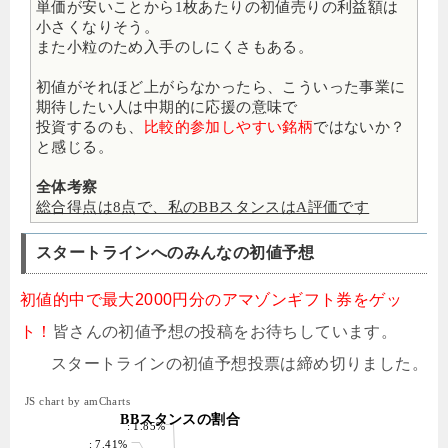
単価が安いことから1枚あたりの初値売りの利益額は
小さくなりそう。
また小粒のため入手のしにくさもある。
初値がそれほど上がらなかったら、こういった事業に
期待したい人は中期的に応援の意味で
投資するのも、
比較的参加しやすい銘柄
ではないか？
と感じる。
全体考察
総合得点は8点で、私のBBスタンスはA評価です
スタートラインへのみんなの初値予想
初値的中で最大2000円分のアマゾンギフト券をゲッ
ト！
皆さんの初値予想の投稿をお待ちしています。
スタートラインの初値予想投票は締め切りました。
JS chart by amCharts
BBスタンスの割合
: 1.85%
: 7.41%