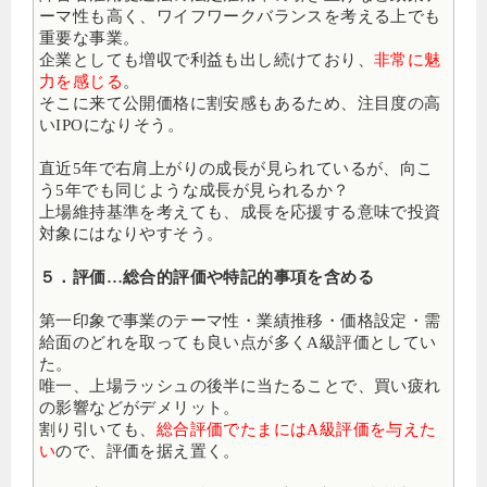
ーマ性も高く、ワイフワークバランスを考える上でも
重要な事業。
企業としても増収で利益も出し続けており、
非常に魅
力を感じる
。
そこに来て公開価格に割安感もあるため、注目度の高
いIPOになりそう。
直近5年で右肩上がりの成長が見られているが、向こ
う5年でも同じような成長が見られるか？
上場維持基準を考えても、成長を応援する意味で投資
対象にはなりやすそう。
５．評価…総合的評価や特記的事項を含める
第一印象で事業のテーマ性・業績推移・価格設定・需
給面のどれを取っても良い点が多くA級評価としてい
た。
唯一、上場ラッシュの後半に当たることで、買い疲れ
の影響などがデメリット。
割り引いても、
総合評価でたまにはA級評価を与えた
い
ので、評価を据え置く。