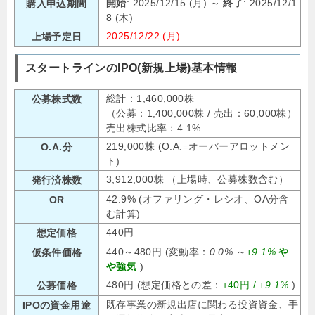
開始
: 2025/12/15 (月) ～
終了
: 2025/12/1
購入申込期間
8 (木)
2025/12/22 (月)
上場予定日
スタートラインのIPO(新規上場)基本情報
総計：1,460,000株
公募株式数
（公募：1,400,000株 / 売出：60,000株）
売出株式比率：4.1%
219,000株 (O.A.=オーバーアロットメン
O.A.分
ト)
3,912,000株 （上場時、公募株数含む）
発行済株数
42.9% (オファリング・レシオ、OA分含
OR
む計算)
440円
想定価格
440～480円 (変動率：
0.0%
～
+9.1%
や
仮条件価格
や強気
)
480円 (想定価格との差：
+40円 /
+9.1%
)
公募価格
既存事業の新規出店に関わる投資資金、手
IPOの資金用途