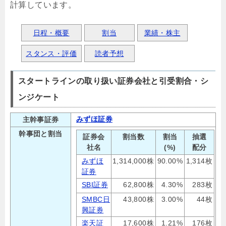
計算しています。
日程・概要
割当
業績・株主
スタンス・評価
読者予想
スタートラインの取り扱い証券会社と引受割合・シ
ンジケート
みずほ証券
主幹事証券
幹事団と割当
証券会
割当数
割当
抽選
社名
(%)
配分
みずほ
1,314,000株
90.00%
1,314枚
証券
SBI証券
62,800株
4.30%
283枚
SMBC日
43,800株
3.00%
44枚
興証券
楽天証
17,600株
1.21%
176枚