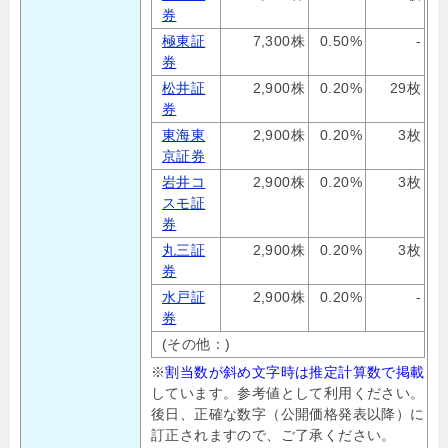
券
極東証
7,300株
0.50%
-
券
松井証
2,900株
0.20%
29枚
券
東海東
2,900株
0.20%
3枚
京証券
岩井コ
2,900株
0.20%
3枚
スモ証
券
丸三証
2,900株
0.20%
3枚
券
水戸証
2,900株
0.20%
-
券
(その他：)
※
割当数が斜め文字時は推定計算数で掲載
しています。参考値として利用ください。
後日、正確な数字（公開価格発表以降）に
訂正されますので、ご了承ください。