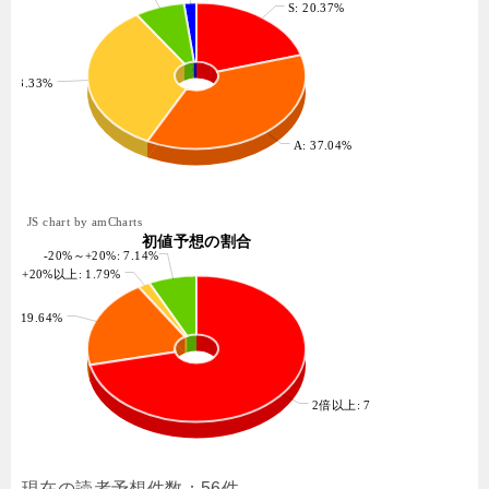
S: 20.37%
B: 33.33%
A: 37.04%
JS chart by amCharts
初値予想の割合
-20%～+20%: 7.14%
+20%以上: 1.79%
上: 19.64%
2倍以上: 71.43%
現在の読者予想件数：56件