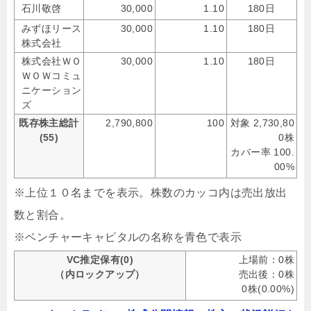
石川敬啓
30,000
1.10
180日
みずほリース
30,000
1.10
180日
株式会社
株式会社ＷＯ
30,000
1.10
180日
ＷＯＷコミュ
ニケーション
ズ
既存株主総計
2,790,800
100
対象 2,730,80
(55)
0株
カバー率 100.
00%
※上位１０名までを表示。株数のカッコ内は売出放出
数と割合。
※ベンチャーキャピタルの名称を青色で表示
VC推定保有(0)
上場前：0株
（内ロックアップ）
売出後：0株
0株(0.00%)