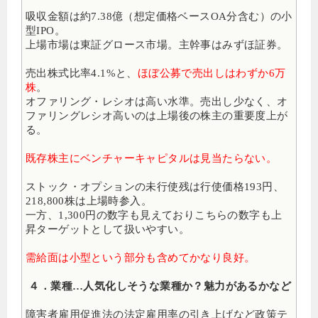
吸収金額は約7.38億（想定価格ベースOA分含む）の小
型IPO
。
上場市場は東証グロース市場
。主幹事はみずほ証券。
売出株式比率4.1%と、
ほぼ公募で売出しはわずか6万
株
。
オファリング・レシオは高い水準。売出し少なく、オ
ファリングレシオ高いのは上場後の株主の重要度上が
る。
既存株主にベンチャーキャピタルは見当たらない。
ストック・オプションの未行使残は行使価格193円、
218,800株は上場時参入。
一方、1,300円の数字も見えておりこちらの数字も上
昇ターゲットとして扱いやすい。
需給面は小型という部分も含めてかなり良好。
４．業種…人気化しそうな業種か？魅力があるかなど
障害者雇用促進法の法定雇用率の引き上げなど政策テ