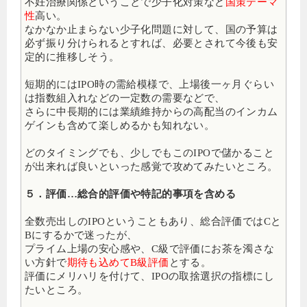
不妊治療関係ということで少子化対策など
国策テーマ
性
高い。
なかなか止まらない少子化問題に対して、国の予算は
必ず振り分けられるとすれば、必要とされて今後も安
定的に推移しそう。
短期的にはIPO時の需給模様で、上場後一ヶ月ぐらい
は指数組入れなどの一定数の需要などで、
さらに中長期的には業績維持からの高配当のインカム
ゲインも含めて楽しめるかも知れない。
どのタイミングでも、少しでもこのIPOで儲かること
が出来れば良いといった感覚で攻めてみたいところ。
５．評価…総合的評価や特記的事項を含める
全数売出しのIPOということもあり、総合評価ではCと
Bにするかで迷ったが、
プライム上場の安心感や、C級で評価にお茶を濁さな
い方針で
期待も込めてB級評価
とする。
評価にメリハリを付けて、IPOの取捨選択の指標にし
たいところ。