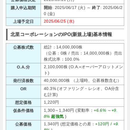
開始
: 2025/06/17 (火) ～
終了
: 2025/06/2
購入申込期間
0 (金)
2025/06/25 (水)
上場予定日
北里コーポレーションのIPO(新規上場)基本情報
総計：14,000,000株
公募株式数
（公募：0株 / 売出：14,000,000株）売出
株式比率：100.0%
2,100,000株 (O.A.=オーバーアロットメン
O.A.分
ト)
40,000,000株 （上場時、公募株数含む）
発行済株数
40.3% (オファリング・レシオ、OA分含
OR
む計算)
1,220円
想定価格
1,300～1,340円 (変動率：
+6.6%
～
+9.
仮条件価格
8%
超強気
)
1,340円 (想定価格との差：
+120円 /
+9.
公募価格