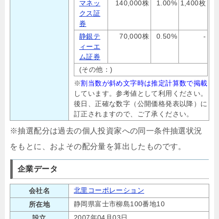
マネッ
140,000株
1.00%
1,400枚
クス証
券
静銀テ
70,000株
0.50%
-
ィーエ
ム証券
(その他：)
※
割当数が斜め文字時は推定計算数で掲載
しています。参考値として利用ください。
後日、正確な数字（公開価格発表以降）に
訂正されますので、ご了承ください。
※抽選配分は過去の個人投資家への同一条件抽選状況
をもとに、およその配分量を算出したものです。
企業データ
北里コーポレーション
会社名
静岡県富士市柳島100番地10
所在地
2007年04月03日
設立