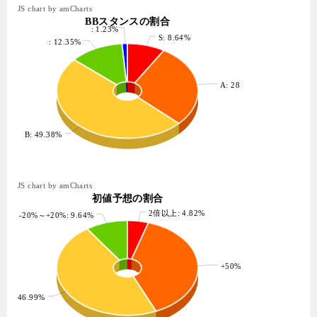
JS chart by amCharts
BBスタンスの割合
: 1.23%
S: 8.64%
: 12.35%
A: 28.40%
B: 49.38%
JS chart by amCharts
初値予想の割合
2倍以上: 4.82%
-20%～+20%: 9.64%
+50%以上: 38.55%
以上: 46.99%