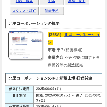
日程・概要
割当
業績・株主
スタンス・評価
読者予想
北里コーポレーションの概要
[368A]
:
北里コーポレーショ
ン
市場
:東P (精密機器)
事業内容
:不妊治療に関する医
療機器等の製造販売
北里コーポレーションのIPO(新規上場)日程関連
2025/06/09 (月)
仮条件決定日
開始
: 2025/06/10 (火) ～
終了
: 2025/06/1
ＢＢ期間
3 (金)
2025/06/16 (月)
公募価格決定