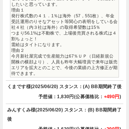
したいと思っています。
理由１
発行株式数の４１．1％は海外（57，551枚）、年金
受託運用のりそなアセット等関心の表明をしている会
社４社（内３社は海外）の取得希望数は15％
つまり56.1%は不動株で、上場後売買される株式は４
割ちょっと！
需給はタイトになります。
理由２
今月新社屋完成で生産能力は67％ＵＰ（日経新規公
開株の横顔より）、人員も昨年大幅増員で来年は販売
エリアを拡大とのことで、今後の業績の上方修正が期
待できます。
くまです様(2025/06/20) スタンス：(A) BB期間終了後
予想値：1,830円(公募価格比：
+490円
)
みんすくみ様(2025/06/20) スタンス：(B) BB期間終了
後