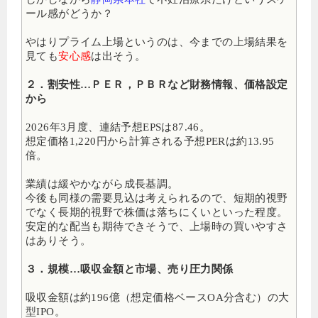
ール感がどうか？
やはりプライム上場というのは、今までの上場結果を
見ても
安心感
は出そう。
２．割安性…ＰＥＲ，ＰＢＲなど財務情報、価格設定
から
2026年3月度、連結予想EPSは87.46。
想定価格1,220円から計算される予想PERは約13.95
倍
。
業績は緩やかながら成長基調。
今後も同様の需要見込は考えられるので、短期的視野
でなく長期的視野で株価は落ちにくいといった程度。
安定的な配当も期待できそうで、上場時の買いやすさ
はありそう。
３．規模…吸収金額と市場、売り圧力関係
吸収金額は約196億（想定価格ベースOA分含む）の大
型IPO
。