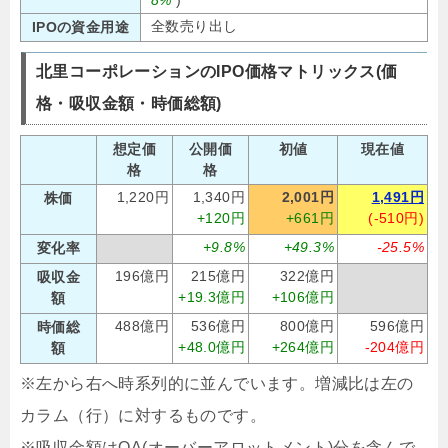
8%
)
全数売り出し
IPOの資金用途
北里コーポレーションのIPO価格マトリックス(価
格・吸収金額・時価総額)
想定価
公開価
初値
現在値
格
格
1,220円
1,340円
2,001円
1,491円
株価
+120円
+661円
(-510円)
+9.8%
+49.3%
-25.5%
変化率
196億円
215億円
322億円
吸収金
+19.3億円
+106億円
額
488億円
536億円
800億円
596億円
時価総
+48.0億円
+264億円
-204億円
額
※左から右へ時系列的に並んでいます。増減比は左の
カラム（行）に対するものです。
※吸収金額はOA(オーバーアロットメント)分を含んで