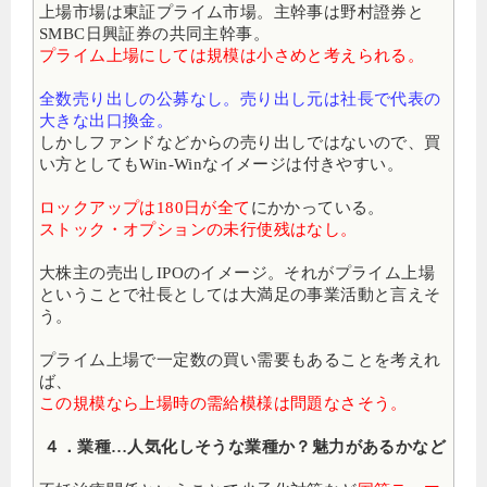
上場市場は東証プライム市場。主幹事は野村證券と
SMBC日興証券の共同主幹事。
プライム上場にしては規模は小さめと考えられる。
全数売り出しの公募なし。売り出し元は社長で代表の
大きな出口換金。
しかしファンドなどからの売り出しではないので、買
い方としてもWin-Winなイメージは付きやすい。
ロックアップは180日が全て
にかかっている。
ストック・オプションの未行使残はなし。
大株主の売出しIPOのイメージ。それがプライム上場
ということで社長としては大満足の事業活動と言えそ
う。
プライム上場で一定数の買い需要もあることを考えれ
ば、
この規模なら上場時の需給模様は問題なさそう。
４．業種…人気化しそうな業種か？魅力があるかなど