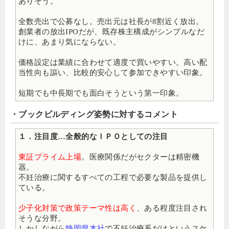
ありそう。
全数売出で公募なし。売出元は社長が8割近く放出。
創業者の放出IPOだが、既存株主構成がシンプルなだ
けに、あまり気にならない。
価格設定は業績に合わせて適度で買いやすい。高い配
当性向も謳い、比較的安心して参加できやすい印象。
短期でも中長期でも面白そうという第一印象。
・ブックビルディング姿勢に対するコメント
１．注目度…全般的なＩＰＯとしての注目
東証プライム上場
。医療関係だがセクターは精密機
器。
不妊治療に関するすべての工程で必要な製品を提供し
ている。
少子化対策で政策テーマ性は高く
、ある程度注目され
そうな分野。
しかしながら
静岡県本社
で不妊治療系だけというスケ