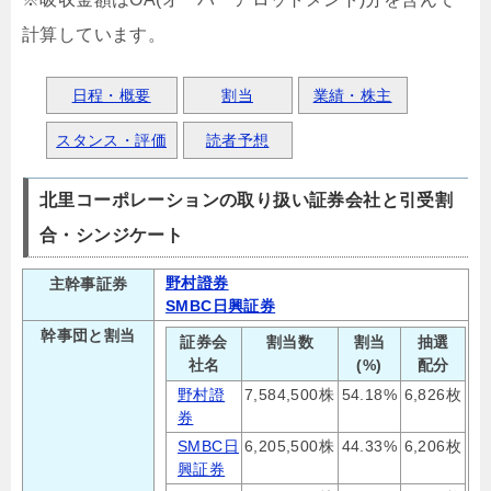
計算しています。
日程・概要
割当
業績・株主
スタンス・評価
読者予想
北里コーポレーションの取り扱い証券会社と引受割
合・シンジケート
野村證券
主幹事証券
SMBC日興証券
幹事団と割当
証券会
割当数
割当
抽選
社名
(%)
配分
野村證
7,584,500株
54.18%
6,826枚
券
SMBC日
6,205,500株
44.33%
6,206枚
興証券