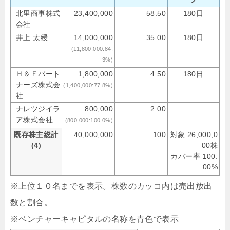
北里商事株式
23,400,000
58.50
180日
会社
井上 太綬
14,000,000
35.00
180日
(11,800,000:84.
3%)
Ｈ＆Ｆパート
1,800,000
4.50
180日
ナーズ株式会
(1,400,000:77.8%)
社
ナレツジイラ
800,000
2.00
ア株式会社
(800,000:100.0%)
既存株主総計
40,000,000
100
対象 26,000,0
(4)
00株
カバー率 100.
00%
※上位１０名までを表示。株数のカッコ内は売出放出
数と割合。
※ベンチャーキャピタルの名称を青色で表示