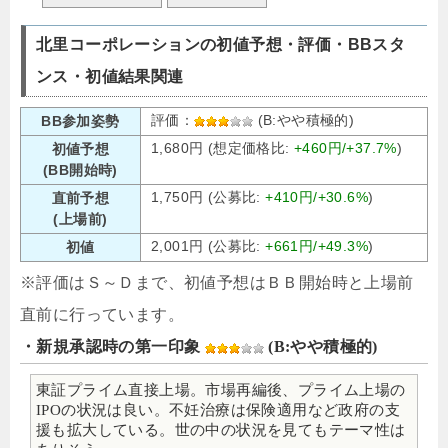
北里コーポレーションの初値予想・評価・BBスタ
ンス・初値結果関連
評価：
(B:やや積極的)
BB参加姿勢
1,680円 (想定価格比:
+460円/+37.7%
)
初値予想
(BB開始時)
1,750円 (公募比:
+410円/+30.6%
)
直前予想
(上場前)
2,001円 (公募比:
+661円/+49.3%
)
初値
※評価はＳ～Ｄまで、初値予想はＢＢ開始時と上場前
直前に行っています。
・新規承認時の第一印象
(B:やや積極的)
東証プライム直接上場。市場再編後、プライム上場の
IPOの状況は良い。不妊治療は保険適用など政府の支
援も拡大している。世の中の状況を見てもテーマ性は