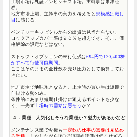
上場市場は札証アンビシャス市場。主幹事は東洋証
券。
地方市場上場、主幹事の実力を考えると
規模感は厳し
目
に感じる。
ベンチャーキャピタルからの出資は見当たらない。
ロックアップカバー率は９０％を超えてそこそこ、価
格解除の設定などはない。
ストック・オプションの未行使残は
694円で130,400株
がすべて行使可能期間
。
ここはそのままの全株数を売り圧力として換算してお
きたい。
地方市場で地味系となると、上場時の買い手は短期で
仕掛ける勢のみ。
条件的にあまり短期仕掛けに狙えるポイントも少な
く、一先ず
上場時の需給は悪そう
か？
４．業種…人気化しそうな業種か？魅力があるかなど
メンテナンス業で今後も
一定数の仕事の需要は見込め
る業種
。しかしながらIPOで短期的評価は低くせざる