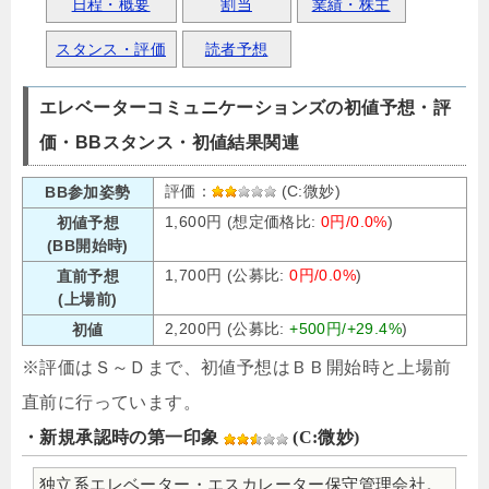
日程・概要
割当
業績・株主
スタンス・評価
読者予想
エレベーターコミュニケーションズの初値予想・評
価・BBスタンス・初値結果関連
評価：
(C:微妙)
BB参加姿勢
1,600円 (想定価格比:
0円/0.0%
)
初値予想
(BB開始時)
1,700円 (公募比:
0円/0.0%
)
直前予想
(上場前)
2,200円 (公募比:
+500円/+29.4%
)
初値
※評価はＳ～Ｄまで、初値予想はＢＢ開始時と上場前
直前に行っています。
・新規承認時の第一印象
(C:微妙)
独立系エレベーター・エスカレーター保守管理会社。