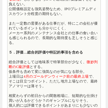
負えない。
公開価格設定も強気姿勢なため、IPOプレミアムディ
スカウント分程度の期待もない。
また一定数の需要がある仕事だが、特にこの会社が優
れているポイントも分かりにくく、
メーカー系列のメンテナンス会社との仕事の食い合い
も感じられるので、長期的な期待度も乏しそうと感じ
る。
５．評価…総合的評価や特記的事項を含める
総合評価としては地味系で特筆部分が少なく、
微妙判
断のC級評価
とする。
仮条件も含めて変に強気なのが気になる部分。
上場日は
4月のゴールデンウィーク前の最終上場
で、
そこは目立つポイント。ただし地方上場なので、最終
アノマリーは薄そう。
相変わらずの初日からの閑散相場に、短期的な仕掛け
買いが入るかどうか？のギャンブルになりそう。
個人的には評価できるポイントがあまりにも少ないの