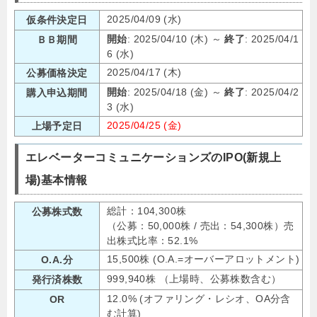
2025/04/09 (水)
仮条件決定日
開始
: 2025/04/10 (木) ～
終了
: 2025/04/1
ＢＢ期間
6 (水)
2025/04/17 (木)
公募価格決定
開始
: 2025/04/18 (金) ～
終了
: 2025/04/2
購入申込期間
3 (水)
2025/04/25 (金)
上場予定日
エレベーターコミュニケーションズのIPO(新規上
場)基本情報
総計：104,300株
公募株式数
（公募：50,000株 / 売出：54,300株）売
出株式比率：52.1%
15,500株 (O.A.=オーバーアロットメント)
O.A.分
999,940株 （上場時、公募株数含む）
発行済株数
12.0% (オファリング・レシオ、OA分含
OR
む計算)