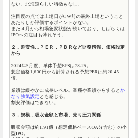
ない。北海道らしい特徴もなし。
注目度の点では上場日がGW前の最終上場ということ
あたりしか評価するポイントがない。
また４月から相場急変状態が続いており、しばらくは
IPOへの注目も薄れそう。
２．割安性…ＰＥＲ，ＰＢＲなど財務情報、価格設定
から
2024年5月度、単体予想EPSは78.25。
想定価格1,600円から計算される予想PERは約20.45
倍
。
業績は緩やかに成長レベル。業種や業績からすると
か
なり強気設定
とも感じる。
割安評価はできない。
３．規模…吸収金額と市場、売り圧力関係
吸収金額は約1.91億（想定価格ベースOA分含む）の小
型IPO
。