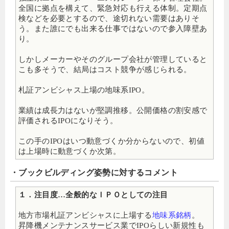
全国に拠点を構えて、緊急対応も行える体制。定期点
検などを必要とするので、途切れない需要はありそ
う。また誰にでも出来る仕事ではないので参入障壁あ
り。
しかしメーカーやそのグループ会社が管理していると
こも多そうで、結局はコスト競争が感じられる。
札証アンビシャス上場の地味系IPO。
業績は成長力はないが堅調推移。公開価格の割安感で
評価されるIPOになりそう。
この手のIPOはいつ動意づくか分からないので、初値
は上場時に動意づくか次第。
・ブックビルディング姿勢に対するコメント
１．注目度…全般的なＩＰＯとしての注目
地方市場札証アンビシャスに上場する
地味系銘柄
。
昇降機メンテナンスサービス業でIPOらしい新規性も