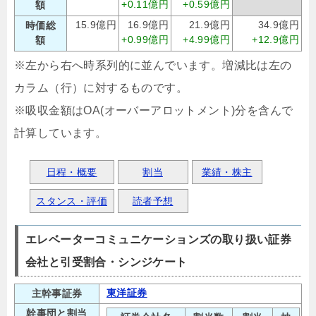
+0.11億円
+0.59億円
額
15.9億円
16.9億円
21.9億円
34.9億円
時価総
+0.99億円
+4.99億円
+12.9億円
額
※左から右へ時系列的に並んでいます。増減比は左の
カラム（行）に対するものです。
※吸収金額はOA(オーバーアロットメント)分を含んで
計算しています。
日程・概要
割当
業績・株主
スタンス・評価
読者予想
エレベーターコミュニケーションズの取り扱い証券
会社と引受割合・シンジケート
東洋証券
主幹事証券
幹事団と割当