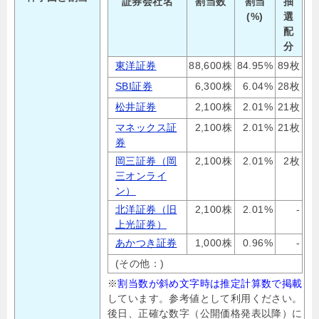
証券会社名
割当数
割当
抽
(%)
選
配
分
東洋証券
88,600株
84.95%
89枚
SBI証券
6,300株
6.04%
28枚
松井証券
2,100株
2.01%
21枚
マネックス証
2,100株
2.01%
21枚
券
岡三証券（岡
2,100株
2.01%
2枚
三オンライ
ン）
北洋証券（旧
2,100株
2.01%
-
上光証券）
あかつき証券
1,000株
0.96%
-
(その他：)
※
割当数が斜め文字時は推定計算数で掲載
しています。参考値として利用ください。
後日、正確な数字（公開価格発表以降）に