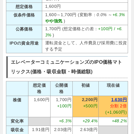
1,600円
想定価格
1,600～1,700円 (変動率：
0.0%
～
+6.3%
仮条件価格
やや強気
)
1,700円 (想定価格との差：
+100円 /
+6.
公募価格
3%
)
運転資金として、人件費及び採用費に投資
IPOの資金用途
する予定
エレベーターコミュニケーションズのIPO価格マト
リックス(価格・吸収金額・時価総額)
想定価
公開価
初値
現在値
格
格
1,600円
1,700円
2,200円
1,630円
株価
+100円
+500円
分割 2倍
(+1,060円)
+6.3%
+29.4%
+48.2%
変化率
1.91億円
2.03億円
2.63億円
吸収金