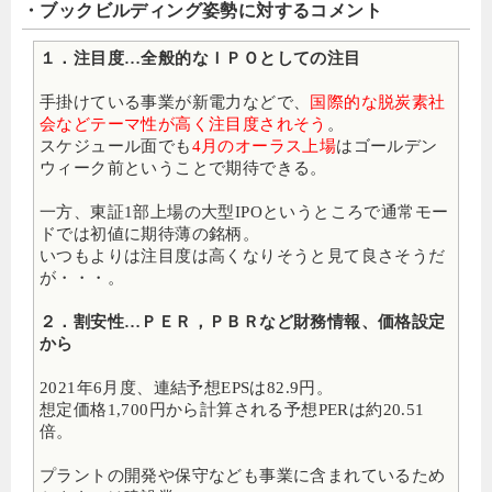
・ブックビルディング姿勢に対するコメント
１．注目度…全般的なＩＰＯとしての注目
手掛けている事業が新電力などで、
国際的な脱炭素社
会などテーマ性が高く注目度されそう
。
スケジュール面でも
4月のオーラス上場
はゴールデン
ウィーク前ということで期待できる。
一方、東証1部上場の大型IPOというところで通常モー
ドでは初値に期待薄の銘柄。
いつもよりは注目度は高くなりそうと見て良さそうだ
が・・・。
２．割安性…ＰＥＲ，ＰＢＲなど財務情報、価格設定
から
2021年6月度、連結予想EPSは82.9円。
想定価格1,700円から計算される予想PERは約20.51
倍。
プラントの開発や保守なども事業に含まれているため