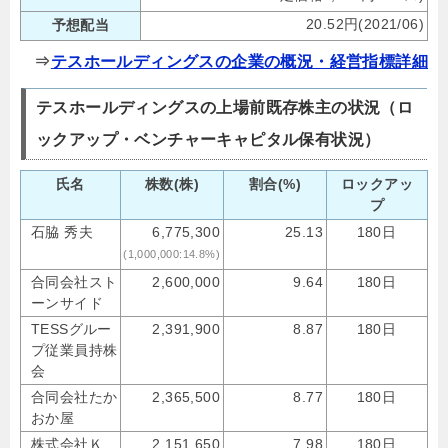
20.52円(2021/06)
予想配当
⇒
テスホールディングスの企業の概況・経営指標詳細
テスホールディングスの上場前既存株主の状況（ロ
ックアップ・ベンチャーキャピタル保有状況）
氏名
株数(株)
割合(%)
ロックアッ
プ
石脇 秀夫
6,775,300
25.13
180日
(1,000,000:14.8%)
合同会社スト
2,600,000
9.64
180日
ーンサイド
TESSグルー
2,391,900
8.87
180日
プ従業員持株
会
合同会社たか
2,365,500
8.77
180日
おか屋
株式会社Ｋ
2,151,650
7.98
180日