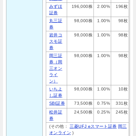
みずほ
196,000株
2.00%
196枚
証券
丸三証
98,000株
1.00%
98枚
券
岩井コ
98,000株
1.00%
98枚
スモ証
券
岡三証
98,000株
1.00%
98枚
券（岡
三オン
ライ
ン）
いちよ
98,000株
1.00%
10枚
し証券
SBI証券
73,500株
0.75%
331枚
松井証
24,500株
0.25%
245枚
券
(その他：
三菱UFJ eスマート証券
岡三
オンライン
)