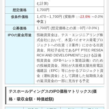
む計算)
1,700円
想定価格
1,470～1,700円 (変動率：
-13.5%
～
0.0%
仮条件価格
中立
)
1,700円 (想定価格との差：0円 /
0.0%
)
公募価格
投融資資金は、テス・エンジニアリング株
IPOの資金用途
式会社において、木質バイオマス発電プロ
ジェクトへの出資（２案件）にかかる出資
資金、同社子会社であるPT PTEC RESEA
RCH AND DEVELOPMENTにおける設備
投資資金（EFBペレット製造設備）のため
の投融資資金、同社が大規模太陽光発電設
備建設（EPC）等にかかるプロジェクト資
金（運転資金）として調達した短期借入金
の返済資金の一部に充当する予定
テスホールディングスのIPO価格マトリックス(価
格・吸収金額・時価総額)