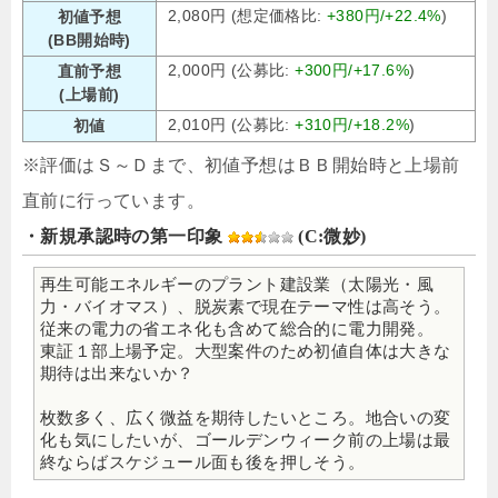
2,080円 (想定価格比:
+380円/+22.4%
)
初値予想
(BB開始時)
2,000円 (公募比:
+300円/+17.6%
)
直前予想
(上場前)
2,010円 (公募比:
+310円/+18.2%
)
初値
※評価はＳ～Ｄまで、初値予想はＢＢ開始時と上場前
直前に行っています。
・新規承認時の第一印象
(C:微妙)
再生可能エネルギーのプラント建設業（太陽光・風
力・バイオマス）、脱炭素で現在テーマ性は高そう。
従来の電力の省エネ化も含めて総合的に電力開発。
東証１部上場予定。大型案件のため初値自体は大きな
期待は出来ないか？
枚数多く、広く微益を期待したいところ。地合いの変
化も気にしたいが、ゴールデンウィーク前の上場は最
終ならばスケジュール面も後を押しそう。