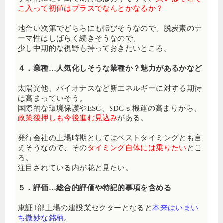
こ入って初値はプラスでなんとかなるか？
地合い次第でどちらにも転びそうなので、脱炭素のテ
ーマ性はしばらく続きそうなので、
少し中期的な視野も持っておきたいところ。
４．業種…人気化しそうな業種か？魅力があるかなど
太陽光他、バイオナスなど新エネルギーに対する期待
は高まっていそう。
国際的な環境保護やESG、SDGｓ機運の高まりから、
政策後押しも今後進む見込み
がある。
発行会社の上場時期としてはベストタイミングとも言
えそうなので、その
タイミング自体には乗りたい
とこ
ろ。
注目されている内が花と見たい。
５．評価…総合的評価や特記的事項を含める
東証1部上場の建設業セクターとなると
本来はいまい
ち微妙な銘柄
。