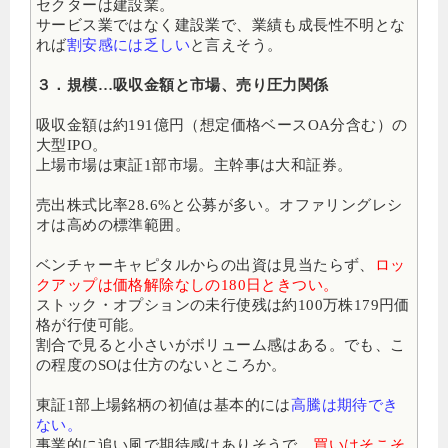
セクターは建設業。
サービス業ではなく建設業で、業績も成長性不明とな
れば
割安感には乏しい
と言えそう。
３．規模…吸収金額と市場、売り圧力関係
吸収金額は約191億円（想定価格ベースOA分含む）の
大型IPO
。
上場市場は東証1部市場。主幹事は大和証券。
売出株式比率28.6%と公募が多い
。オファリングレシ
オは高めの標準範囲。
ベンチャーキャピタルからの出資は見当たらず、
ロッ
クアップは価格解除なしの180日ときつい。
ストック・オプションの未行使残は約100万株179円価
格が行使可能。
割合で見ると小さいがボリューム感はある。でも、こ
の程度のSOは仕方のないところか。
東証1部上場銘柄の初値は基本的には
高騰は期待でき
ない。
事業的に追い風で期待感はありそうで、
買いはそこそ