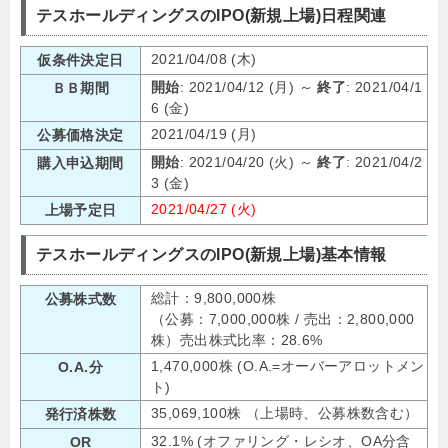
テスホールディングスのIPO(新規上場)日程関連
2021/04/08 (木)
仮条件決定日
開始
: 2021/04/12 (月) ～
終了
: 2021/04/1
ＢＢ期間
6 (金)
2021/04/19 (月)
公募価格決定
開始
: 2021/04/20 (火) ～
終了
: 2021/04/2
購入申込期間
3 (金)
2021/04/27 (火)
上場予定日
テスホールディングスのIPO(新規上場)基本情報
総計：9,800,000株
公募株式数
（公募：7,000,000株 / 売出：2,800,000
株）売出株式比率：28.6%
1,470,000株 (O.A.=オーバーアロットメン
O.A.分
ト)
35,069,100株 （上場時、公募株数含む）
発行済株数
32.1% (オファリング・レシオ、OA分含
OR