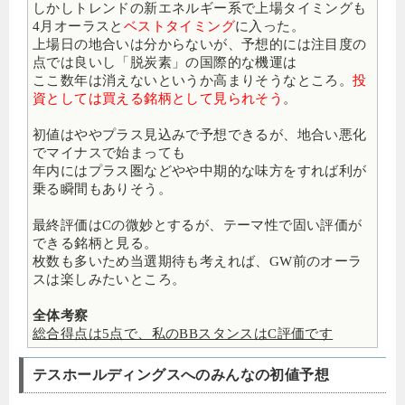
しかしトレンドの新エネルギー系で上場タイミングも
4月オーラスと
ベストタイミング
に入った。
上場日の地合いは分からないが、予想的には注目度の
点では良いし「脱炭素」の国際的な機運は
ここ数年は消えないというか高まりそうなところ。
投
資としては買える銘柄として見られそう
。
初値はややプラス見込みで予想できるが、地合い悪化
でマイナスで始まっても
年内にはプラス圏などやや中期的な味方をすれば利が
乗る瞬間もありそう。
最終評価はCの微妙とするが、テーマ性で固い評価が
できる銘柄と見る。
枚数も多いため当選期待も考えれば、GW前のオーラ
スは楽しみたいところ。
全体考察
総合得点は5点で、私のBBスタンスはC評価です
テスホールディングスへのみんなの初値予想