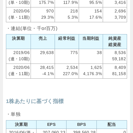
(単・10期)
175.7%
117.9%
95.5%
3,416
2020/06
970
218
154
2,696
(単・11期)
29.3%
5.3%
17.6%
3,709
・連結(単位・千or百万)
決算期
売上
経常利益
当期利益
純資産
総資産
2019/06
29,638
775
38
8,536
(連・10期)
59,182
2020/06
28,415
2,534
1,625
8,409
(連・11期)
-4.1%
227.0%
4,176.3%
81,158
1株あたりに基づく指標
・単独
決算期
EPS
BPS
配当
2016/06(単・
207,060.23
398,560.28
0