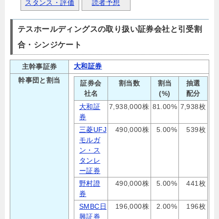
スタンス・評価
読者予想
テスホールディングスの取り扱い証券会社と引受割
合・シンジケート
大和証券
主幹事証券
幹事団と割当
証券会
割当数
割当
抽選
社名
(%)
配分
大和証
7,938,000株
81.00%
7,938枚
券
三菱UFJ
490,000株
5.00%
539枚
モルガ
ン・ス
タンレ
ー証券
野村證
490,000株
5.00%
441枚
券
SMBC日
196,000株
2.00%
196枚
興証券