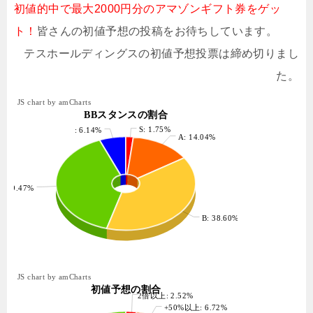
初値的中で最大2000円分のアマゾンギフト券をゲッ
ト！
皆さんの初値予想の投稿をお待ちしています。
テスホールディングスの初値予想投票は締め切りまし
た。
JS chart by amCharts
BBスタンスの割合
S: 1.75%
: 6.14%
A: 14.04%
: 39.47%
B: 38.60%
JS chart by amCharts
初値予想の割合
2倍以上: 2.52%
+50%以上: 6.72%