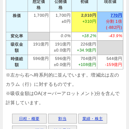
想定価
公開価
初値
現在値
格
格
1,700円
1,700円
2,010円
770円
株価
±0円
+310円
分割 1倍
(-882円)
0.0%
+18.2%
-43.9%
変化率
191億円
191億円
226億円
吸収金
±0.0億円
+34.9億円
額
596億円
596億円
704億円
544億円
時価総
±0.0億円
+108億円
-159億円
額
※左から右へ時系列的に並んでいます。増減比は左の
カラム（行）に対するものです。
※吸収金額はOA(オーバーアロットメント)分を含んで
計算しています。
日程・概要
割当
業績・株主