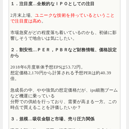
１．注目度…全般的なＩＰＯとしての注目
2月末上場、
ユニークな技術を持っているということ
で注目度は高め
。
市場急変がどの程度落ち着いているのかも、初値に影
響しそうで地合いは気にしたい。
２．割安性…ＰＥＲ，ＰＢＲなど財務情報、価格設定
から
2018年6月度単体予想EPSは53.72円。
想定価格2,170円から計算される予想PERは約40.39
倍。
急成長の中、やや強気の想定価格だが、ips細胞ブーム
など機運に乗っている
分野での供給を行っており、需要が高まる一方。この
時点で買えることを評価したいか？
３．規模…吸収金額と市場、売り圧力関係