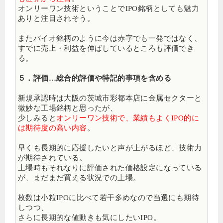
オンリーワン技術ということでIPO銘柄としても魅力
ありと注目されそう。
またバイオ銘柄のように今は赤字でも一発ではなく、
すでに売上・利益を伸ばしているところも評価でき
る。
５．評価…総合的評価や特記的事項を含める
新規承認時は大阪の茨城市彩都本店に金属セクターと
微妙な工場銘柄と思ったが、
少しみると
オンリーワン技術で、業績もよくIPO的に
は期待度の高い内容
。
早くも長期的に応援したいと声が上がるほど、技術力
が期待されている。
上場時もそれなりに評価された価格設定になっている
が、まだまだ買える状況での上場。
枚数は小粒IPOに比べて若干多めなので当選にも期待
しつつ、
さらに長期的な値動きも気にしたいIPO。