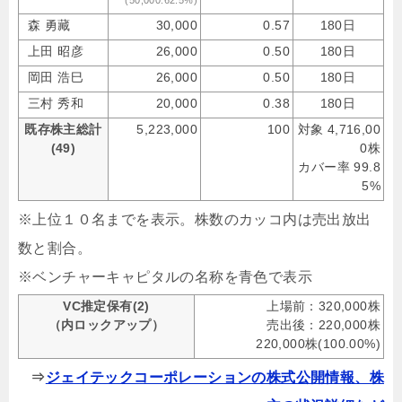
(50,000:62.5%)
森 勇藏
30,000
0.57
180日
上田 昭彦
26,000
0.50
180日
岡田 浩巳
26,000
0.50
180日
三村 秀和
20,000
0.38
180日
既存株主総計
5,223,000
100
対象 4,716,00
(49)
0株
カバー率 99.8
5%
※上位１０名までを表示。株数のカッコ内は売出放出
数と割合。
※ベンチャーキャピタルの名称を青色で表示
VC推定保有(2)
上場前：320,000株
（内ロックアップ）
売出後：220,000株
220,000株(100.00%)
⇒
ジェイテックコーポレーションの株式公開情報、株