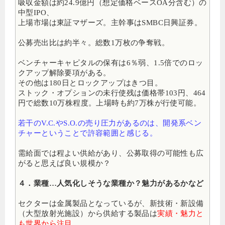
吸収金額は約24.9億円（想定価格ベースOA分含む）の
中型IPO、
上場市場は東証マザーズ。主幹事はSMBC日興証券
。
公募売出比は約半々。総数1万枚の争奪戦。
ベンチャーキャピタルの保有は6％弱、1.5倍でのロッ
クアップ解除要項がある。
その他は180日とロックアップはきつ目。
ストック・オプションの未行使残は価格帯103円、464
円で総数10万株程度。上場時も約7万株が行使可能。
若干のV.C.やS.O.の売り圧力があるのは、開発系ベン
チャーということで許容範囲と感じる。
需給面では程よい供給があり、公募取得の可能性も広
がると思えば良い規模か？
４．業種…人気化しそうな業種か？魅力があるかなど
セクターは金属製品となっているが、新技術・新設備
（大型放射光施設）から供給する製品は
実績・魅力と
も世界から注目
。