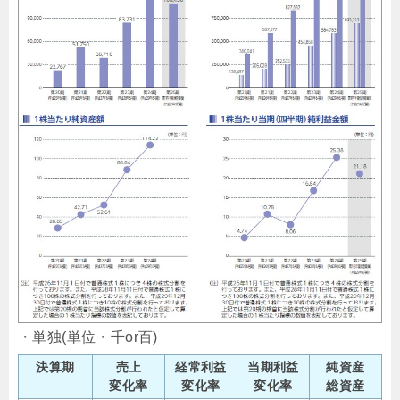
・単独(単位・千or百)
決算期
売上
経常利益
当期利益
純資産
変化率
変化率
変化率
総資産