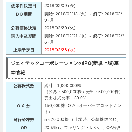
2018/02/09 (金)
仮条件決定日
開始
: 2018/02/13 (火) ～
終了
: 2018/02/1
ＢＢ期間
9 (月)
2018/02/20 (火)
公募価格決定
開始
: 2018/02/21 (水) ～
終了
: 2018/02/2
購入申込期間
6 (月)
2018/02/28 (水)
上場予定日
ジェイテックコーポレーションのIPO(新規上場)基
本情報
総計：1,000,000株
公募株式数
（公募：500,000株 / 売出：500,000株）
売出株式比率：50.0%
150,000株 (O.A.=オーバーアロットメン
O.A.分
ト)
5,620,000株 （上場時、公募株数含む）
発行済株数
20.5% (オファリング・レシオ、OA分含
OR