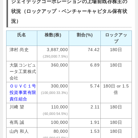
ジェイテックコーポレーションの上場前既存株主の
状況（ロックアップ・ベンチャーキャピタル保有状
況）
氏名
株数(株)
割合(%)
ロックアッ
プ
津村 尚史
3,887,000
74.42
180日
(290,000:7.5%)
大阪コンピュ
360,000
6.89
180日
ータ工業株式
会社
ＯＵＶＣ１号
300,000
5.74
180日 or 1.5
投資事業有限
倍
(100,000:33.3%)
責任組合
川﨑 望
110,000
2.11
180日
(60,000:54.5%)
有馬 誠
100,000
1.91
180日
山内 和人
80,000
1.53
180日