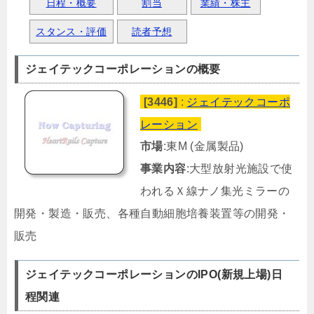
日程・概要
割当
業績・株主
スタンス・評価
読者予想
ジェイテックコーポレーションの概要
[3446]
:
ジェイテックコーポ
レーション
市場
:東M (金属製品)
事業内容
:大型放射光施設で使
われるＸ線ナノ集光ミラーの
開発・製造・販売、各種自動細胞培養装置等の開発・
販売
ジェイテックコーポレーションのIPO(新規上場)日
程関連