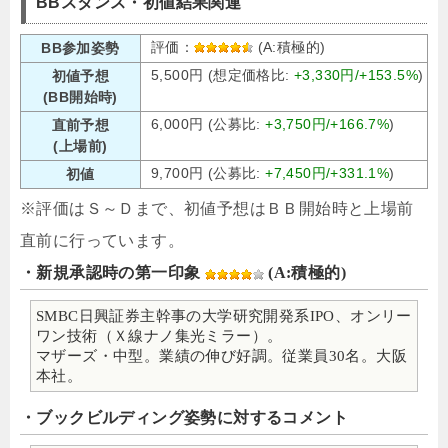
BBスタンス・初値結果関連
評価：
(A:積極的)
BB参加姿勢
5,500円 (想定価格比:
+3,330円/+153.5%
)
初値予想
(BB開始時)
6,000円 (公募比:
+3,750円/+166.7%
)
直前予想
(上場前)
9,700円 (公募比:
+7,450円/+331.1%
)
初値
※評価はＳ～Ｄまで、初値予想はＢＢ開始時と上場前
直前に行っています。
・新規承認時の第一印象
(A:積極的)
SMBC日興証券主幹事の大学研究開発系IPO、オンリー
ワン技術（Ｘ線ナノ集光ミラー）。
マザーズ・中型。業績の伸び好調。従業員30名。大阪
本社。
・ブックビルディング姿勢に対するコメント