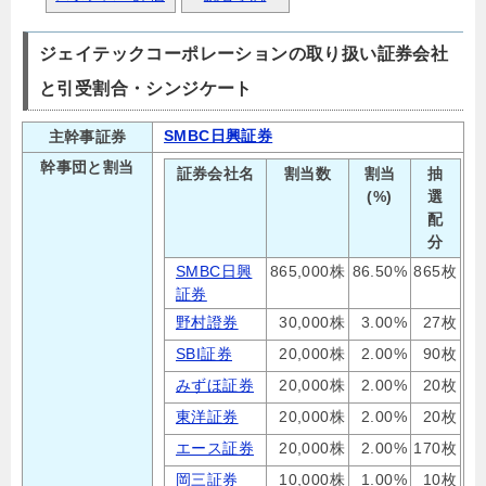
ジェイテックコーポレーションの取り扱い証券会社
と引受割合・シンジケート
SMBC日興証券
主幹事証券
幹事団と割当
証券会社名
割当数
割当
抽
(%)
選
配
分
SMBC日興
865,000株
86.50%
865枚
証券
野村證券
30,000株
3.00%
27枚
SBI証券
20,000株
2.00%
90枚
みずほ証券
20,000株
2.00%
20枚
東洋証券
20,000株
2.00%
20枚
エース証券
20,000株
2.00%
170枚
岡三証券
10,000株
1.00%
10枚