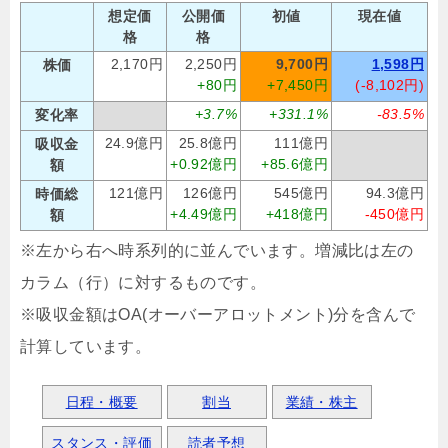
想定価
公開価
初値
現在値
格
格
2,170円
2,250円
9,700円
1,598円
株価
+80円
+7,450円
(-8,102円)
+3.7%
+331.1%
-83.5%
変化率
24.9億円
25.8億円
111億円
吸収金
+0.92億円
+85.6億円
額
121億円
126億円
545億円
94.3億円
時価総
+4.49億円
+418億円
-450億円
額
※左から右へ時系列的に並んでいます。増減比は左の
カラム（行）に対するものです。
※吸収金額はOA(オーバーアロットメント)分を含んで
計算しています。
日程・概要
割当
業績・株主
スタンス・評価
読者予想