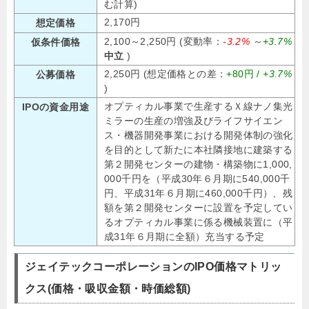
む計算)
2,170円
想定価格
2,100～2,250円 (変動率：
-3.2%
～
+3.7%
仮条件価格
中立
)
2,250円 (想定価格との差：
+80円 /
+3.7%
公募価格
)
オプティカル事業で生産するＸ線ナノ集光
IPOの資金用途
ミラーの生産の増強及びライフサイエン
ス・機器開発事業における開発体制の強化
を目的として新たに本社隣接地に建築する
第２開発センターの建物・構築物に1,000,
000千円を（平成30年６月期に540,000千
円、平成31年６月期に460,000千円）、残
額を第２開発センターに設置を予定してい
るオプティカル事業に係る機械装置に（平
成31年６月期に全額）充当する予定
ジェイテックコーポレーションのIPO価格マトリッ
クス(価格・吸収金額・時価総額)