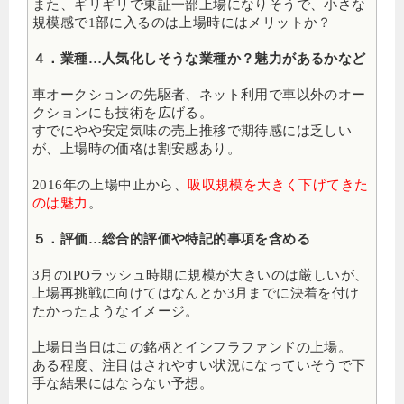
また、ギリギリで東証一部上場になりそうで、小さな
規模感で1部に入るのは上場時にはメリットか？
４．業種…人気化しそうな業種か？魅力があるかなど
車オークションの先駆者、ネット利用で車以外のオー
クションにも技術を広げる。
すでにやや安定気味の売上推移で期待感には乏しい
が、上場時の価格は割安感あり。
2016年の上場中止から、
吸収規模を大きく下げてきた
のは魅力
。
５．評価…総合的評価や特記的事項を含める
3月のIPOラッシュ時期に規模が大きいのは厳しいが、
上場再挑戦に向けてはなんとか3月までに決着を付け
たかったようなイメージ。
上場日当日はこの銘柄とインフラファンドの上場。
ある程度、注目はされやすい状況になっていそうで下
手な結果にはならない予想。