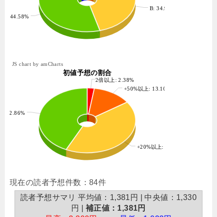
B: 34.94%
: 44.58%
JS chart by amCharts
初値予想の割合
2倍以上: 2.38%
+50%以上: 13.10%
: 42.86%
+20%以上: 41.67%
現在の読者予想件数：84件
読者予想サマリ 平均値：1,381円 | 中央値：1,330
円 |
補正値：1,381円