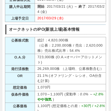
開始
: 2017/03/21 (火) ～
終了
: 2017/03/2
購入申込期間
4 (金)
2017/03/29 (水)
上場予定日
オークネットのIPO(新規上場)基本情報
総計：4,820,000株
公募株式数
（公募：2,200,000株 / 売出：2,620,000
株）売出株式比率：54.4%
723,000株 (O.A.=オーバーアロットメン
O.A.分
ト)
26,269,000株 （上場時、公募株数含む）
発行済株数
21.1% (オファリング・レシオ、OA分含
OR
む計算)
1,070円
想定価格
1,070～1,100円 (変動率：
0.0%
～
+2.8%
仮条件価格
やや強気
)
1,100円 (想定価格との差：
+30円 /
+2.8%
公募価格