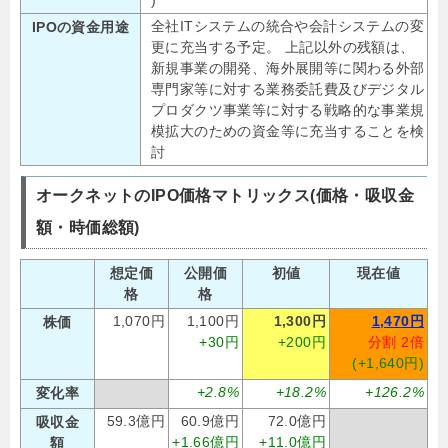
)
全社ITシステムの統合や会計システムの変
IPOの資金用途
更に充当する予定。 上記以外の残額は、
新規事業の開発、海外展開等に関わる外部
専門家等に対する業務委託費及びデジタル
プロダクツ事業等に対する戦略的な事業規
模拡大のための資金等に充当することを検
討
オークネットのIPO価格マトリックス(価格・吸収金
額・時価総額)
想定価
公開価
初値
現在値
格
格
1,070円
1,100円
1,300円
1,470円
株価
+30円
+200円
分割 2倍
(+1,640円)
+2.8%
+18.2%
+126.2%
変化率
59.3億円
60.9億円
72.0億円
吸収金
+1.66億円
+11.0億円
額