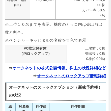
(62)
00株
カバー率 88.5
4%
※上位１０名までを表示。株数のカッコ内は売出放出
数と割合。
※ベンチャーキャピタルの名称を青色で表示
VC推定保有(0)
上場前：0株
（内ロックアップ）
売出後：0株
0株(0.00%)
⇒
オークネットの株式公開情報、株主の状況詳細など
⇒
オークネットのロックアップ情報詳細
オークネットのストックオプション（新株予約権）
の状況
総
対象株
行使価
行使期間