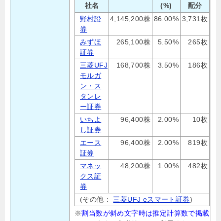
社名
(%)
配分
野村證
4,145,200株
86.00%
3,731枚
券
みずほ
265,100株
5.50%
265枚
証券
三菱UFJ
168,700株
3.50%
186枚
モルガ
ン・ス
タンレ
ー証券
いちよ
96,400株
2.00%
10枚
し証券
エース
96,400株
2.00%
819枚
証券
マネッ
48,200株
1.00%
482枚
クス証
券
(その他：
三菱UFJ eスマート証券
)
※
割当数が斜め文字時は推定計算数で掲載