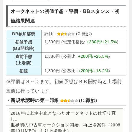
オークネットの初値予想・評価・BBスタンス・初
値結果関連
評価：
(C:微妙)
BB参加姿勢
1,300円 (想定価格比:
+230円/+21.5%
)
初値予想
(BB開始時)
1,380円 (公募比:
+280円/+25.5%
)
直前予想
(上場前)
1,300円 (公募比:
+200円/+18.2%
)
初値
※評価はＳ～Ｄまで、初値予想はＢＢ開始時と上場前
直前に行っています。
・新規承認時の第一印象
(C:微妙)
2016年に上場中止となったオークネットの仕切り直
し。
世界初の中古車オークション開始。再上場案件（2008
年10月MBOにより上場廃止）。