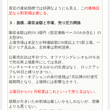
直近の連結指標では好調なようにも見え、この
価格設
定なら割安感は感じる
。
３．規模…吸収金額と市場、売り圧力関係
吸収金額は約59.3億円（想定価格ベースOA分含む）の
大型IPO、
上場市場は未定だが時価総額250億以上で1部上場。一
応クリア見込み。主幹事は野村證券。
公募売出比は半分づつ。オファリングレシオも20％台
で売出再上場案件にしては良好。
ベンチャーキャピタルからの出資はなく、ロックアッ
プも90日と縛りがきつい。
ストック・オプションの未行使残は7月以降の行使可
能期間となり、上場時には影響なさそう。
上場日から3ヶ月程度はこれといって売り玉はない。
規模が大きいため初値は厳しいかもしれないが、想像
よりも悪くない。