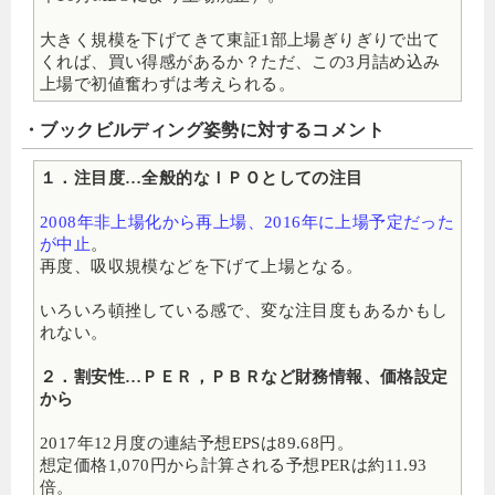
大きく規模を下げてきて東証1部上場ぎりぎりで出て
くれば、買い得感があるか？ただ、この3月詰め込み
上場で初値奮わずは考えられる。
・ブックビルディング姿勢に対するコメント
１．注目度…全般的なＩＰＯとしての注目
2008年非上場化から再上場、2016年に上場予定だった
が中止
。
再度、吸収規模などを下げて上場となる。
いろいろ頓挫している感で、変な注目度もあるかもし
れない。
２．割安性…ＰＥＲ，ＰＢＲなど財務情報、価格設定
から
2017年12月度の連結予想EPSは89.68円。
想定価格1,070円から計算される予想PERは約11.93
倍。