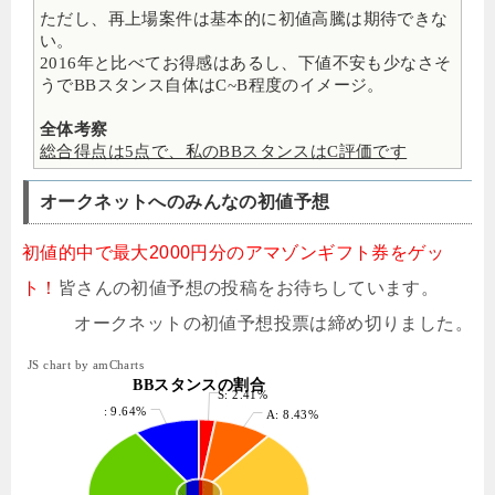
ただし、再上場案件は基本的に初値高騰は期待できな
い。
2016年と比べてお得感はあるし、下値不安も少なさそ
うでBBスタンス自体はC~B程度のイメージ。
全体考察
総合得点は5点で、私のBBスタンスはC評価です
オークネットへのみんなの初値予想
初値的中で最大2000円分のアマゾンギフト券をゲッ
ト！
皆さんの初値予想の投稿をお待ちしています。
オークネットの初値予想投票は締め切りました。
JS chart by amCharts
BBスタンスの割合
S: 2.41%
: 9.64%
A: 8.43%