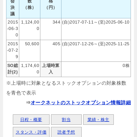
会
数
格
決
（株）
（円）
議
2015
1,124,00
344
(自)2017-07-11～(至)2025-06-10
-06-3
0
0
2015
50,600
405
(自)2017-12-26～(至)2025-11-25
-07-2
9
SO総
1,174,60
上場時算
0株
計(2)
0
入
※上場時に対象となるストックオプションの対象株数
を青色で表示
⇒
オークネットのストックオプション情報詳細
日程・概要
割当
業績・株主
スタンス・評価
読者予想