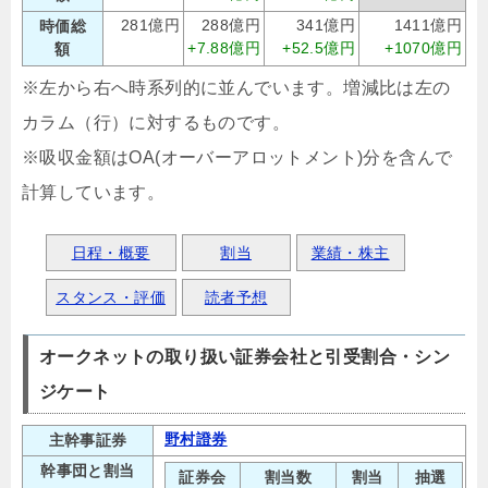
281億円
288億円
341億円
1411億円
時価総
+7.88億円
+52.5億円
+1070億円
額
※左から右へ時系列的に並んでいます。増減比は左の
カラム（行）に対するものです。
※吸収金額はOA(オーバーアロットメント)分を含んで
計算しています。
日程・概要
割当
業績・株主
スタンス・評価
読者予想
オークネットの取り扱い証券会社と引受割合・シン
ジケート
野村證券
主幹事証券
幹事団と割当
証券会
割当数
割当
抽選