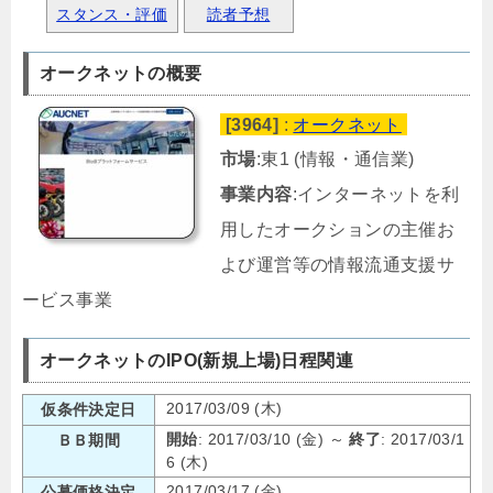
スタンス・評価
読者予想
オークネットの概要
[3964]
:
オークネット
市場
:東1 (情報・通信業)
事業内容
:インターネットを利
用したオークションの主催お
よび運営等の情報流通支援サ
ービス事業
オークネットのIPO(新規上場)日程関連
2017/03/09 (木)
仮条件決定日
開始
: 2017/03/10 (金) ～
終了
: 2017/03/1
ＢＢ期間
6 (木)
2017/03/17 (金)
公募価格決定