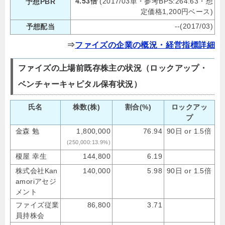
4.53倍
(2017/03単・参考BPS:264.63・想
予想PBR
定価格1,200円ベース)
--(2017/03)
予想配当
⇒
ファイズの企業の概況・経営指標詳細
ファイズの上場前既存株主の状況（ロックアップ・
ベンチャーキャピタル保有状況）
氏名
株数(株)
割合(%)
ロックアッ
プ
金森 勉
1,800,000
76.94
90日 or 1.5倍
(250,000:13.9%)
榎屋 幸生
144,800
6.19
株式会社Kan
140,000
5.98
90日 or 1.5倍
amoriアセジ
メント
ファイズ従業
86,800
3.71
員持株会