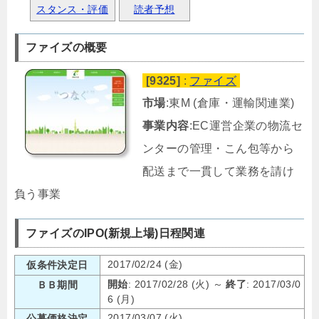
スタンス・評価
読者予想
ファイズの概要
[9325]
:
ファイズ
市場
:東M (倉庫・運輸関連業)
事業内容
:EC運営企業の物流セ
ンターの管理・こん包等から
配送まで一貫して業務を請け
負う事業
ファイズのIPO(新規上場)日程関連
2017/02/24 (金)
仮条件決定日
開始
: 2017/02/28 (火) ～
終了
: 2017/03/0
ＢＢ期間
6 (月)
2017/03/07 (火)
公募価格決定