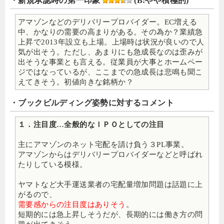
・新規承認時の第一印象
(B:やや積極的)
アマゾンなどのデリバリープロバイダー。EC増える
中、かなりの需要の高まりがある。その為か？業績急
上昇で2013年設立も上場。上場時は状況が良いので人
気が出そう。ただし、あまりにも急成長なのは歪みが
出そうな事業とも言える。従業員が大事とホームペー
ジではなっているが、ここまでの急成長は悲鳴も聞こ
えてきそう。初値向きな銘柄か？
・ブックビルディング姿勢に対するコメント
１．注目度…全般的なＩＰＯとしての注目
主にアマゾンのネット宅配を請け負う３PL事業。
アマゾンからはデリバリープロバイダーなどと呼ばれ
たりしている模様。
ヤマトなど大手運送業者の宅配量増加問題は話題に上
がるので、
需要感からの注目度はありそう
。
短期的には急上昇しそうだが、長期的には働き方の問