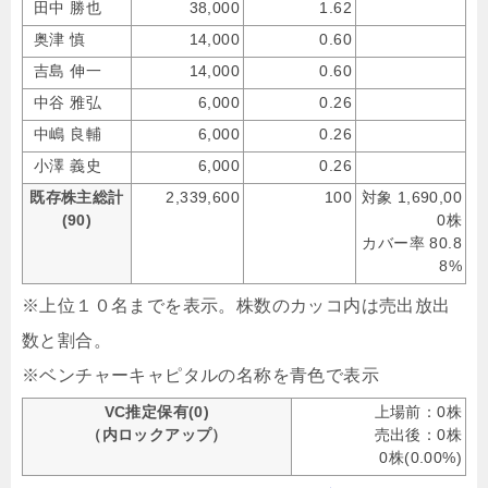
田中 勝也
38,000
1.62
奥津 慎
14,000
0.60
吉島 伸一
14,000
0.60
中谷 雅弘
6,000
0.26
中嶋 良輔
6,000
0.26
小澤 義史
6,000
0.26
既存株主総計
2,339,600
100
対象 1,690,00
(90)
0株
カバー率 80.8
8%
※上位１０名までを表示。株数のカッコ内は売出放出
数と割合。
※ベンチャーキャピタルの名称を青色で表示
VC推定保有(0)
上場前：0株
（内ロックアップ）
売出後：0株
0株(0.00%)