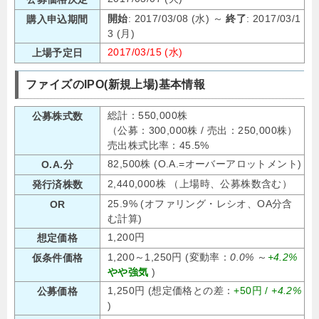
開始
: 2017/03/08 (水) ～
終了
: 2017/03/1
購入申込期間
3 (月)
2017/03/15 (水)
上場予定日
ファイズのIPO(新規上場)基本情報
総計：550,000株
公募株式数
（公募：300,000株 / 売出：250,000株）
売出株式比率：45.5%
82,500株 (O.A.=オーバーアロットメント)
O.A.分
2,440,000株 （上場時、公募株数含む）
発行済株数
25.9% (オファリング・レシオ、OA分含
OR
む計算)
1,200円
想定価格
1,200～1,250円 (変動率：
0.0%
～
+4.2%
仮条件価格
やや強気
)
1,250円 (想定価格との差：
+50円 /
+4.2%
公募価格
)