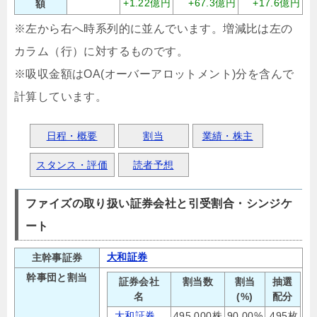
+1.22億円
+67.3億円
+17.6億円
額
※左から右へ時系列的に並んでいます。増減比は左の
カラム（行）に対するものです。
※吸収金額はOA(オーバーアロットメント)分を含んで
計算しています。
日程・概要
割当
業績・株主
スタンス・評価
読者予想
ファイズの取り扱い証券会社と引受割合・シンジケ
ート
大和証券
主幹事証券
幹事団と割当
証券会社
割当数
割当
抽選
名
(%)
配分
大和証券
495,000株
90.00%
495枚