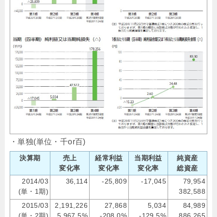
・単独(単位・千or百)
決算期
売上
経常利益
当期利益
純資産
変化率
変化率
変化率
総資産
2014/03
36,114
-25,809
-17,045
79,954
(単・1期)
382,588
2015/03
2,191,226
27,868
5,034
84,989
(単・2期)
5,967.5%
-208.0%
-129.5%
886,265