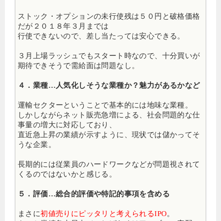
ストック・オプションの未行使残は５０円と破格価格
だが２０１８年３月までは
行使できないので、差し当たっては安心できる。
３月上場ラッシュでもスタート時なので、十分買いが
期待できそうで需給面は問題なし。
４．業種…人気化しそうな業種か？魅力があるかなど
運輸セクターということで基本的には地味な業種。
しかしながらネット販売急増による、社会問題的な仕
事量の増大に対応しており、
直近急上昇の業績が示すように、現状では儲かってそ
うな企業。
長期的には従業員のハードワークなどが問題視されて
くるのではないかと感じる。
５．評価…総合的評価や特記的事項を含める
まさに
初値売りにピッタリと考えられるIPO
。