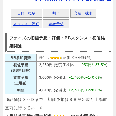
日程・概要
割当
業績・株主
スタンス・評価
読者予想
ファイズの初値予想・評価・BBスタンス・初値結
果関連
評価：
(B:やや積極的)
BB参加姿勢
2,250円 (想定価格比:
+1,050円/+87.5%
)
初値予想
(BB開始時)
3,000円 (公募比:
+1,750円/+140.0%
)
直前予想
(上場前)
4,010円 (公募比:
+2,760円/+220.8%
)
初値
※評価はＳ～Ｄまで、初値予想はＢＢ開始時と上場前
直前に行っています。