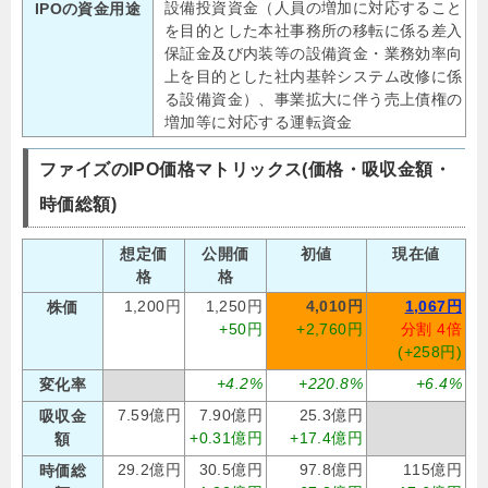
設備投資資金（人員の増加に対応すること
IPOの資金用途
を目的とした本社事務所の移転に係る差入
保証金及び内装等の設備資金・業務効率向
上を目的とした社内基幹システム改修に係
る設備資金）、事業拡大に伴う売上債権の
増加等に対応する運転資金
ファイズのIPO価格マトリックス(価格・吸収金額・
時価総額)
想定価
公開価
初値
現在値
格
格
1,200円
1,250円
4,010円
1,067円
株価
+50円
+2,760円
分割 4倍
(+258円)
+4.2%
+220.8%
+6.4%
変化率
7.59億円
7.90億円
25.3億円
吸収金
+0.31億円
+17.4億円
額
29.2億円
30.5億円
97.8億円
115億円
時価総