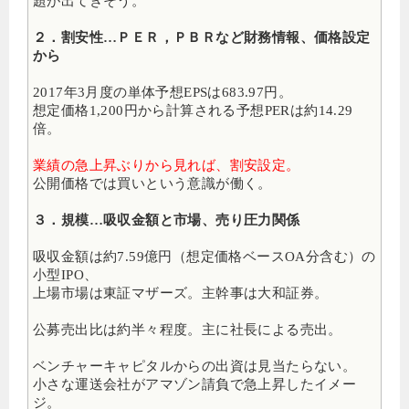
題が出てきそう。
２．割安性…ＰＥＲ，ＰＢＲなど財務情報、価格設定
から
2017年3月度の単体予想EPSは683.97円。
想定価格1,200円から計算される予想PERは約14.29
倍。
業績の急上昇ぶりから見れば、割安設定。
公開価格では買いという意識が働く。
３．規模…吸収金額と市場、売り圧力関係
吸収金額は約7.59億円（想定価格ベースOA分含む）の
小型IPO、
上場市場は東証マザーズ。主幹事は大和証券。
公募売出比は約半々程度。主に社長による売出。
ベンチャーキャピタルからの出資は見当たらない。
小さな運送会社がアマゾン請負で急上昇したイメー
ジ。