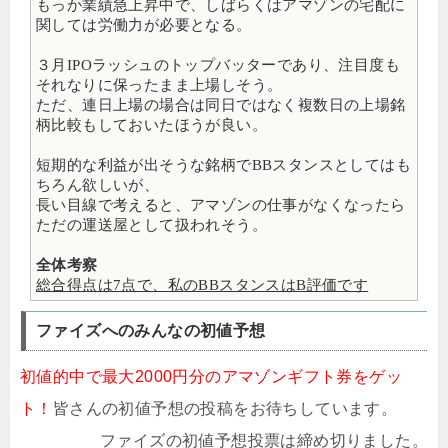
もっか業績急上昇中で、しばらくはアマゾンの宅配に
関しては労働力が必要となる。
３月IPOラッシュのトップバッターであり、注目度も
それなりに保ったまま上場しそう。
ただ、連日上場の場合は同日ではなく複数日の上場銘
柄比較もしておいたほうが良い。
短期的な利益が出そうな銘柄でBBスタンスとしてはも
ちろん欲しいが、
長い目線で考えると、アマゾンの仕事がなくなったら
ただの運送屋として扱われそう。
全体考察
総合得点は7点で、私のBBスタンスはB評価です
ファイズへのみんなの初値予想
初値的中で最大2000円分のアマゾンギフト券をゲッ
ト！
皆さんの初値予想の投稿をお待ちしています。
ファイズの初値予想投票は締め切りました。