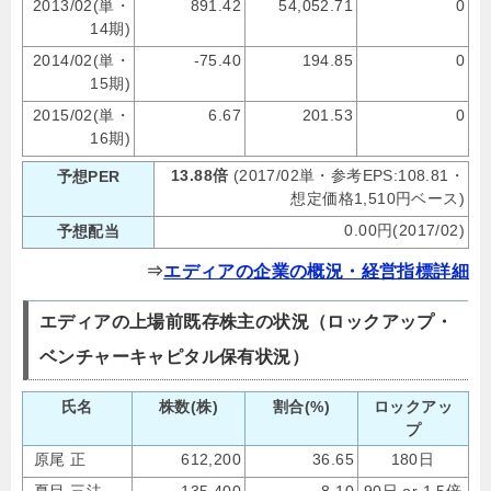
2013/02(単・
891.42
54,052.71
0
14期)
2014/02(単・
-75.40
194.85
0
15期)
2015/02(単・
6.67
201.53
0
16期)
13.88倍
(2017/02単・参考EPS:108.81・
予想PER
想定価格1,510円ベース)
0.00円(2017/02)
予想配当
⇒
エディアの企業の概況・経営指標詳細
エディアの上場前既存株主の状況（ロックアップ・
ベンチャーキャピタル保有状況）
氏名
株数(株)
割合(%)
ロックアッ
プ
原尾 正
612,200
36.65
180日
夏目 三法
135,400
8.10
90日 or 1.5倍