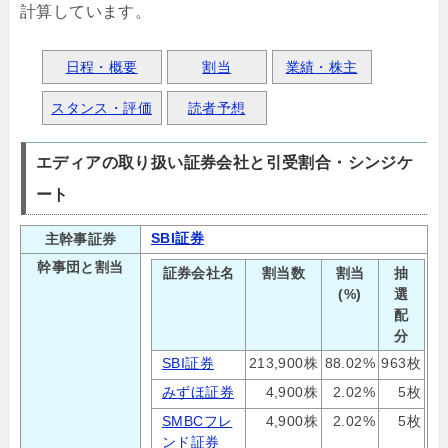
計算しています。
日程・概要
割当
業績・株主
スタンス・評価
読者予想
エディアの取り扱い証券会社と引受割合・シンジケ
ート
SBI証券
主幹事証券
幹事団と割当
証券会社名
割当数
割当
抽
(%)
選
配
分
SBI証券
213,900株
88.02%
963枚
みずほ証券
4,900株
2.02%
5枚
SMBCフレ
4,900株
2.02%
5枚
ンド証券