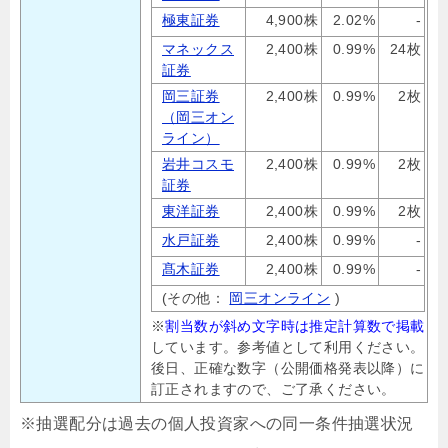
極東証券
4,900株
2.02%
-
マネックス
2,400株
0.99%
24枚
証券
岡三証券
2,400株
0.99%
2枚
（岡三オン
ライン）
岩井コスモ
2,400株
0.99%
2枚
証券
東洋証券
2,400株
0.99%
2枚
水戸証券
2,400株
0.99%
-
髙木証券
2,400株
0.99%
-
(その他：
岡三オンライン
)
※
割当数が斜め文字時は推定計算数で掲載
しています。参考値として利用ください。
後日、正確な数字（公開価格発表以降）に
訂正されますので、ご了承ください。
※抽選配分は過去の個人投資家への同一条件抽選状況