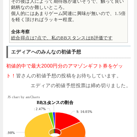
その後は人によって期待感が違いそうで、触って良い
銘柄なのか難しいところ。
個人的にはあまりゲーム関連に興味が無いので、1.5倍
を軽く頂ければラッキー程度。
全体考察
総合得点は7点で、私のBBスタンスはB評価です
エディアへのみんなの初値予想
初値的中で最大2000円分のアマゾンギフト券をゲッ
ト！
皆さんの初値予想の投稿をお待ちしています。
エディアの初値予想投票は締め切りました。
JS chart by amCharts
BBスタンスの割合
: 1.23%
: 2.47%
S: 16.05%
B: 41.98%