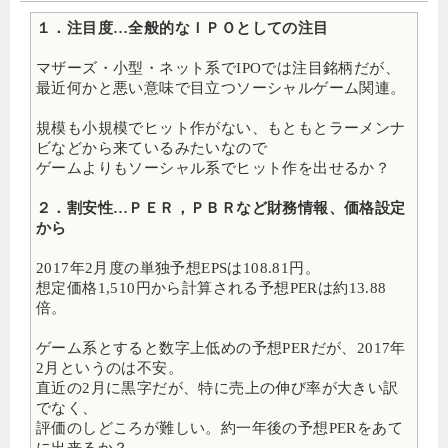
１．注目度…全般的なＩＰＯとしての注目
マザーズ・小型・ネット系でIPOでは注目銘柄だが、
最近何かと悪い意味で目立つソーシャルゲーム関連。
規模も小規模でヒット作がない、もともとラーメンナ
ビなどから来ているみたいなので
ゲームよりもソーシャル系でヒット作を出せるか？
２．割安性…ＰＥＲ，ＰＢＲなど財務情報、価格設定
から
2017年2月度の単独予想EPSは108.81円。
想定価格1,510円から計算される予想PERは約13.88
倍。
ゲーム系とすると数字上低めの予想PERだが、2017年
2月というのは不安。
直近の2月に黒字だが、特に売上の伸び率が大きい訳
でなく、
評価のしどころが難しい。約一年後の予想PERをあて
に出来るか？