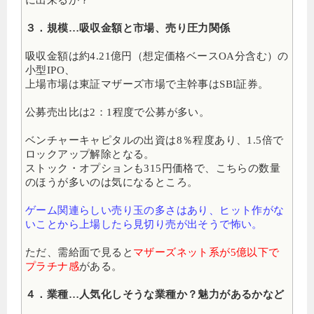
３．規模…吸収金額と市場、売り圧力関係
吸収金額は約4.21億円（想定価格ベースOA分含む）の
小型IPO、
上場市場は東証マザーズ市場で主幹事はSBI証券。
公募売出比は2：1程度で公募が多い。
ベンチャーキャピタルの出資は8％程度あり、1.5倍で
ロックアップ解除となる。
ストック・オプションも315円価格で、こちらの数量
のほうが多いのは気になるところ。
ゲーム関連らしい売り玉の多さはあり、ヒット作がな
いことから上場したら見切り売が出そうで怖い。
ただ、需給面で見ると
マザーズネット系が5億以下で
プラチナ感
がある。
４．業種…人気化しそうな業種か？魅力があるかなど