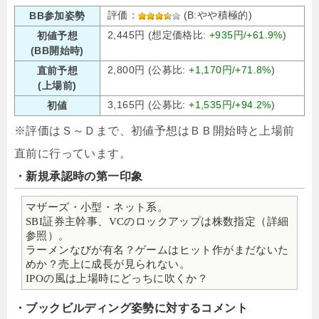
評価：
(B:やや積極的)
BB参加姿勢
2,445円 (想定価格比:
+935円/+61.9%
)
初値予想
(BB開始時)
2,800円 (公募比:
+1,170円/+71.8%
)
直前予想
(上場前)
3,165円 (公募比:
+1,535円/+94.2%
)
初値
※評価はＳ～Ｄまで、初値予想はＢＢ開始時と上場前
直前に行っています。
・新規承認時の第一印象
マザーズ・小型・ネット系。
SBI証券主幹事、VCのロックアップは株数指定（詳細
参照）。
ラーメンなびが有名？ゲームはヒット作がまだないた
めか？売上に成長が見られない。
IPOの風は上場時にどっちに吹くか？
・ブックビルディング姿勢に対するコメント