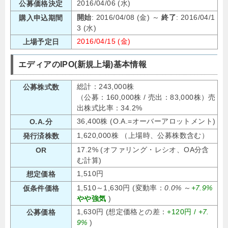
2016/04/06 (水)
公募価格決定
開始
: 2016/04/08 (金) ～
終了
: 2016/04/1
購入申込期間
3 (水)
2016/04/15 (金)
上場予定日
エディアのIPO(新規上場)基本情報
総計：243,000株
公募株式数
（公募：160,000株 / 売出：83,000株）売
出株式比率：34.2%
36,400株 (O.A.=オーバーアロットメント)
O.A.分
1,620,000株 （上場時、公募株数含む）
発行済株数
17.2% (オファリング・レシオ、OA分含
OR
む計算)
1,510円
想定価格
1,510～1,630円 (変動率：
0.0%
～
+7.9%
仮条件価格
やや強気
)
1,630円 (想定価格との差：
+120円 /
+7.
公募価格
9%
)