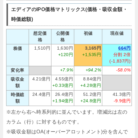
エディアのIPO価格マトリックス(価格・吸収金額・
時価総額)
想定価
公開価
初値
現在値
格
格
1,510円
1,630円
3,165円
664円
株価
+120円
+1,535円
分割 2倍
(-1,837円)
+7.9%
+94.2%
-58.0%
変化率
4.21億円
4.55億円
8.84億円
吸収金
+0.33億円
+4.28億円
額
24.4億円
26.4億円
51.2億円
41.3億円
時価総
+1.94億円
+24.8億円
-9.9億円
額
※左から右へ時系列的に並んでいます。増減比は左の
カラム（行）に対するものです。
※吸収金額はOA(オーバーアロットメント)分を含んで