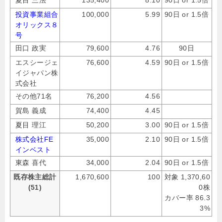
投資事業組合
100,000
5.99
90日 or 1.5倍
オリックス８
号
田口 政実
79,600
4.76
90日
エスシージェ
76,600
4.59
90日 or 1.5倍
イジャパン株
式会社
その他71名
76,200
4.56
賀島 義成
74,400
4.45
夏目 理江
50,200
3.00
90日 or 1.5倍
株式会社FE
35,000
2.10
90日 or 1.5倍
インベスト
東森 喜代
34,000
2.04
90日 or 1.5倍
既存株主総計
1,670,600
100
対象 1,370,60
(51)
0株
カバー率 86.3
3%