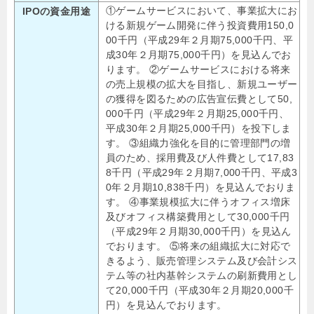
①ゲームサービスにおいて、事業拡大にお
IPOの資金用途
ける新規ゲーム開発に伴う投資費用150,0
00千円（平成29年２月期75,000千円、平
成30年２月期75,000千円）を見込んでお
ります。 ②ゲームサービスにおける将来
の売上規模の拡大を目指し、新規ユーザー
の獲得を図るための広告宣伝費として50,
000千円（平成29年２月期25,000千円、
平成30年２月期25,000千円）を投下しま
す。 ③組織力強化を目的に管理部門の増
員のため、採用費及び人件費として17,83
8千円（平成29年２月期7,000千円、平成3
0年２月期10,838千円）を見込んでおりま
す。 ④事業規模拡大に伴うオフィス増床
及びオフィス構築費用として30,000千円
（平成29年２月期30,000千円）を見込ん
でおります。 ⑤将来の組織拡大に対応で
きるよう、販売管理システム及び会計シス
テム等の社内基幹システムの刷新費用とし
て20,000千円（平成30年２月期20,000千
円）を見込んでおります。