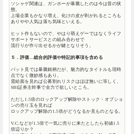
ソシャゲ関連は、ガンホーが暴騰したのは今は昔の状
態。
上場企業もかなり増え、化けの皮が剥がれるところも
ありやや人気は落ち気味といえる。
ヒット作もないので、やはり萌えゲーではなくライフ
サポートサービスとの組み合わせで
流行りが作り出せるかが鍵となりそう。
５．評価…総合的評価や特記的事項を含める
パット見では暴騰銘柄だが、魅力的なタイトルも現時
点でなく微妙感もあり。
需給面を見れば公募割れリスクはほぼ無いに等しく、
SBI証券主幹事で全力で欲しいところ。
ただし1.5倍のロックアップ解除やストック・オプショ
ンの売り玉を見れば
ロックアップ解除の1.5倍がどうなるか見ものとなる。
V.C.などが1.5倍で一気に売りに来たとしたら初値1.5
倍辺りか？