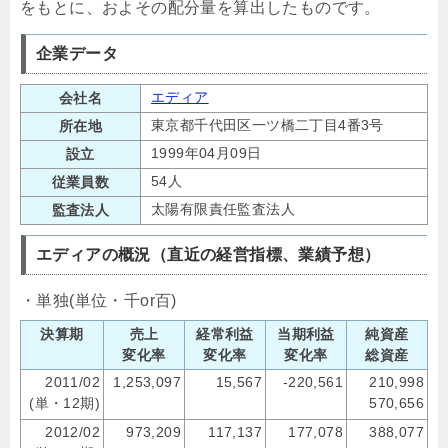
をもとに、およその配分量を算出したものです。
企業データ
エディア
会社名
東京都千代田区一ツ橋二丁目4番3号
所在地
1999年04月09日
設立
54人
従業員数
太陽有限責任監査法人
監査法人
エディアの概況（直近の経営指標、業績予想）
・単独(単位・千or百)
決算期
売上
経常利益
当期利益
純資産
変化率
変化率
変化率
総資産
2011/02
1,253,097
15,567
-220,561
210,998
(単・12期)
570,656
2012/02
973,209
117,137
177,078
388,077