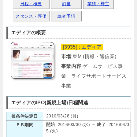
日程・概要
割当
業績・株主
スタンス・評価
読者予想
エディアの概要
[3935]
:
エディア
市場
:東M (情報・通信業)
事業内容
:ゲームサービス事
業、ライフサポートサービス
事業
エディアのIPO(新規上場)日程関連
2016/03/28 (月)
仮条件決定日
開始
: 2016/03/30 (水) ～
終了
: 2016/04/0
ＢＢ期間
5 (火)