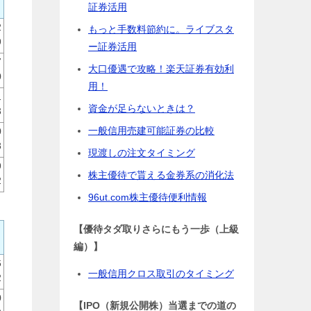
証券活用
2
もっと手数料節約に。ライブスタ
9
ー証券活用
7
大口優遇で攻略！楽天証券有効利
0
用！
1
資金が足らないときは？
3
一般信用売建可能証券の比較
0
8
現渡しの注文タイミング
9
株主優待で貰える金券系の消化法
2
96ut.com株主優待便利情報
【優待タダ取りさらにもう一歩（上級
編）】
6
一般信用クロス取引のタイミング
2
0
【IPO（新規公開株）当選までの道の