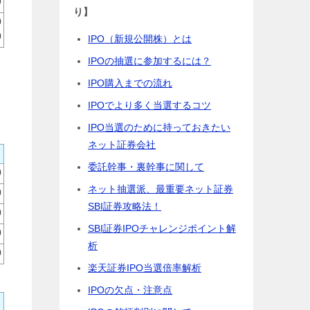
9
り】
0
0
IPO（新規公開株）とは
IPOの抽選に参加するには？
IPO購入までの流れ
IPOでより多く当選するコツ
IPO当選のために持っておきたい
ネット証券会社
委託幹事・裏幹事に関して
0
ネット抽選派、最重要ネット証券
0
SBI証券攻略法！
0
SBI証券IPOチャレンジポイント解
0
析
0
楽天証券IPO当選倍率解析
IPOの欠点・注意点