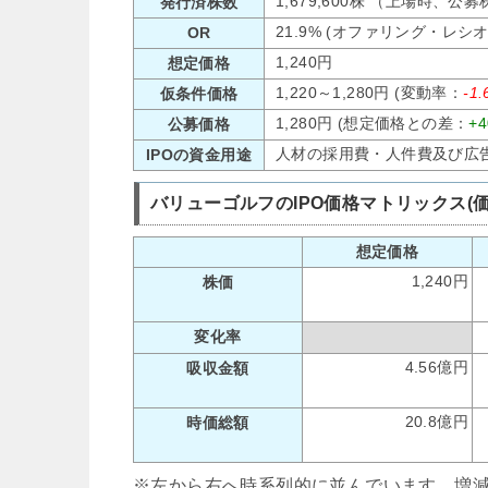
1,679,600株 （上場時、公
発行済株数
21.9% (オファリング・レシ
OR
1,240円
想定価格
1,220～1,280円 (変動率：
-1
仮条件価格
1,280円 (想定価格との差：
+
公募価格
人材の採用費・人件費及び広
IPOの資金用途
バリューゴルフのIPO価格マトリックス(
想定価格
1,240円
株価
変化率
4.56億円
吸収金額
20.8億円
時価総額
※左から右へ時系列的に並んでいます。増