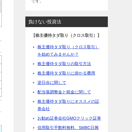
です。
負けない投資法
【株主優待タダ取り（クロス取引）】
株主優待タダ取り（クロス取引）
を始めてみませんか？
株主優待タダ取りの取引方法
株主優待タダ取りに掛かる費用
逆日歩に関して
配当落調整金と税金に関して
株主優待タダ取りにオススメの証
券会社
お勧め証券会社GMOクリック証券
信用取引手数料無料。SMBC日興