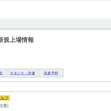
O新規上場情報
主
スタンス・評価
読者予想
ゴルフ
信業)