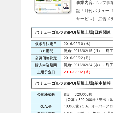
事業内容
:ゴルフ事
誌「月刊バリュー
サービス)、広告メ
バリューゴルフのIPO(新規上場)日程関連
2016/02/10 (水)
仮条件決定日
開始
: 2016/02/15 (月) ～
終
ＢＢ期間
2016/02/22 (月)
公募価格決定
開始
: 2016/02/24 (水) ～
終
購入申込期間
2016/03/02 (水)
上場予定日
バリューゴルフのIPO(新規上場)基本情報
総計：320,000株
公募株式数
（公募：320,000株 / 売出
48,000株 (O.A.=オーバー
O.A.分