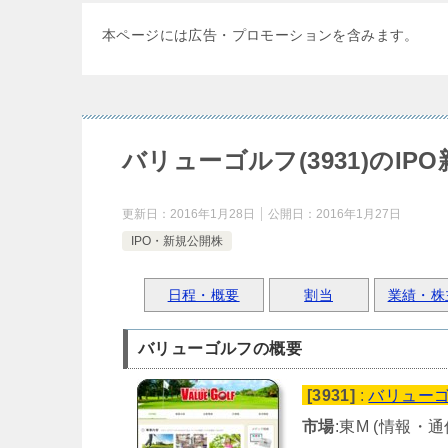
本ページには広告・プロモーションを含みます。
バリューゴルフ(3931)のIP
更新日：
2016年1月28日
公開日：
2016年1月27日
IPO・新規公開株
日程・概要
割当
業績・株
バリューゴルフの概要
[3931]
:
バリュー
市場
:東M (情報・通