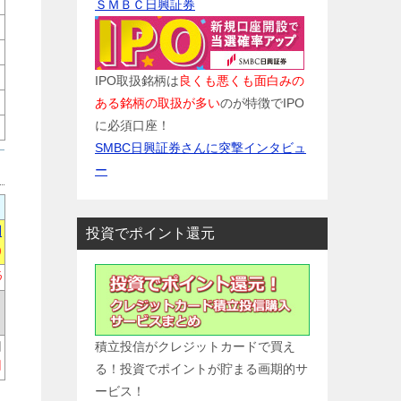
ＳＭＢＣ日興証券
IPO取扱銘柄は
良くも悪くも面白みの
ある銘柄の取扱が多い
のが特徴でIPO
に必須口座！
SMBC日興証券さんに突撃インタビュ
ー
円
投資でポイント還元
)
%
積立投信がクレジットカードで買え
円
円
る！投資でポイントが貯まる画期的サ
ービス！