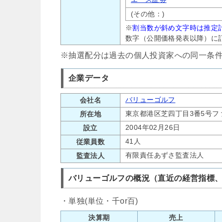
(その他：)
※
割当数が斜め文字時は推定
数字（公開価格発表以降）に
※抽選配分は過去の個人投資家への同一条
企業データ
バリューゴルフ
会社名
東京都港区芝四丁目3番5号フ
所在地
2004年02月26日
設立
41人
従業員数
有限責任あずさ監査法人
監査法人
バリューゴルフの概況（直近の経営指標
・単独(単位・千or百)
決算期
売上