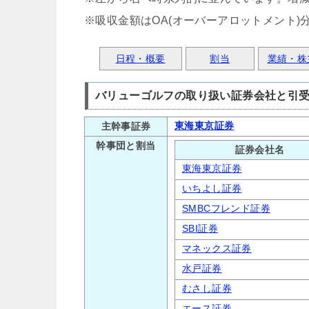
※吸収金額はOA(オーバーアロットメント)
日程・概要
割当
業績・株
バリューゴルフの取り扱い証券会社と引
東海東京証券
主幹事証券
幹事団と割当
証券会社名
東海東京証券
いちよし証券
SMBCフレンド証券
SBI証券
マネックス証券
水戸証券
むさし証券
エース証券