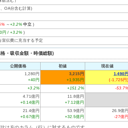
募株数含む）
オ、OA分含む計算)
.6%
～
+3.2%
中立
)
40円 /
+3.2%
)
告宣伝費に充当する予定
価格・吸収金額・時価総額)
公開価格
初値
現在値
1,280円
3,215円
1,490
+40円
+1,935円
(-1,725円
+3.2%
+151.2%
-53.7
4.71億円
11.8億円
+0.14億円
+7.12億円
21.4億円
53.9億円
26.9億
+0.67億円
+32.5億円
-27億
減比は左のカラム（行）に対するものです。