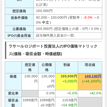
む計算)
100,000円
想定価格
92,000～100,000円 (変動率：
-8.0%
～
0.
仮条件価格
0%
中立
)
100,000円 (想定価格との差：0円 /
0.0%
)
公募価格
該当物件購入資金の一部。
IPOの資金用途
ラサールロジポート投資法人のIPO価格マトリック
ス(価格・吸収金額・時価総額)
想定価
公開価
初値
現在値
格
格
100,000
100,000
105,000円
149,100円
株価
円
円
+5,000円
(+44,100円)
±0円
0.0%
+5.0%
+42.0%
変化率
1098億円
1098億円
1153億円
吸収金
±0.0億円
+54.9億円
額