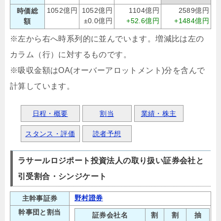
1052億円
1052億円
1104億円
2589億円
時価総
±0.0億円
+52.6億円
+1484億円
額
※左から右へ時系列的に並んでいます。増減比は左の
カラム（行）に対するものです。
※吸収金額はOA(オーバーアロットメント)分を含んで
計算しています。
日程・概要
割当
業績・株主
スタンス・評価
読者予想
ラサールロジポート投資法人の取り扱い証券会社と
引受割合・シンジケート
野村證券
主幹事証券
幹事団と割当
証券会社名
割
割
抽