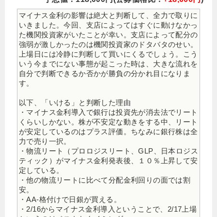
マイナス金利の影響は絶大と判断して、全力で取りに
いきました。今回、支店によってはすぐに動けなかっ
た機関投資家がいたことが幸い。支店によって配分の
強弱が激しかったのは機関投資家のドタバタのせい。
上場日には冷静に判断して買いにくるでしょう。こう
いう今までにない事態が起こった時は、大きな流れを
自分で判断できるか否かが勝負の分かれ目になりま
す。
以下、「いける」と判断した理由
・マイナス金利導入で銀行は投資先が消去法でリート
くらいしかない。株が不安定な動きをする中、リート
が安定しているのはプラス評価。ちなみに銀行株は全
力で売り一択。
・物流リート（プロロジスリート、GLP、日本ロジス
ティック）がマイナス金利発表後、１０％上昇して安
定している。
・他の物流リートに比べて分配金利回りの面では割
安。
・AA-格付けで日銀が買える。
・2/16からマイナス金利導入ということで、2/17上場