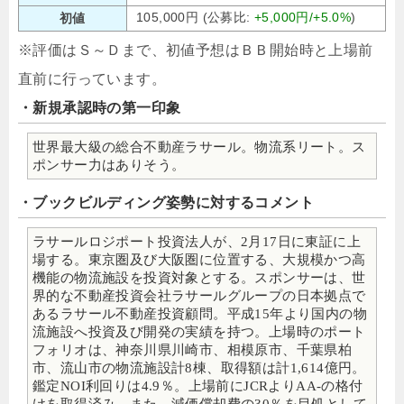
105,000円 (公募比:
+5,000円/+5.0%
)
初値
※評価はＳ～Ｄまで、初値予想はＢＢ開始時と上場前
直前に行っています。
・新規承認時の第一印象
世界最大級の総合不動産ラサール。物流系リート。ス
ポンサー力はありそう。
・ブックビルディング姿勢に対するコメント
ラサールロジポート投資法人が、2月17日に東証に上
場する。東京圏及び大阪圏に位置する、大規模かつ高
機能の物流施設を投資対象とする。スポンサーは、世
界的な不動産投資会社ラサールグループの日本拠点で
あるラサール不動産投資顧問。平成15年より国内の物
流施設へ投資及び開発の実績を持つ。上場時のポート
フォリオは、神奈川県川崎市、相模原市、千葉県柏
市、流山市の物流施設計8棟、取得額は計1,614億円。
鑑定NOI利回りは4.9％。上場前にJCRよりAA-の格付
けを取得済み。また、減価償却費の30％を目処として