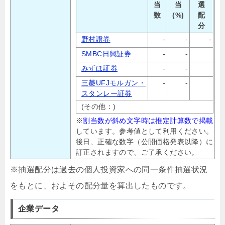
当
当
選
数
(%)
配
分
野村證券
-
-
-
SMBC日興証券
-
-
みずほ証券
-
-
三菱UFJモルガン・
-
-
スタンレー証券
(その他：)
※
割当数が斜め文字時は推定計算数で掲載
しています。参考値として利用ください。
後日、正確な数字（公開価格発表以降）に
訂正されますので、ご了承ください。
※抽選配分は過去の個人投資家への同一条件抽選状況
をもとに、およその配分量を算出したものです。
企業データ