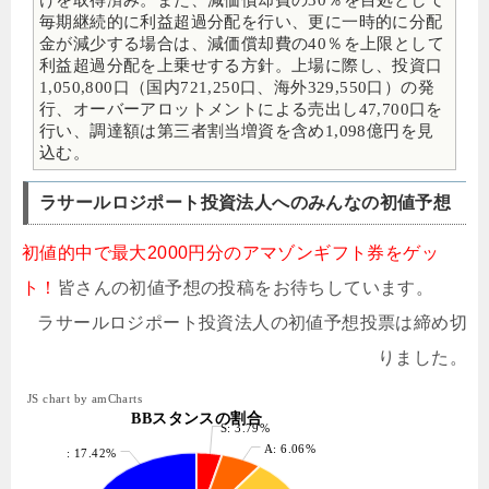
毎期継続的に利益超過分配を行い、更に一時的に分配
金が減少する場合は、減価償却費の40％を上限として
利益超過分配を上乗せする方針。上場に際し、投資口
1,050,800口（国内721,250口、海外329,550口）の発
行、オーバーアロットメントによる売出し47,700口を
行い、調達額は第三者割当増資を含め1,098億円を見
込む。
ラサールロジポート投資法人へのみんなの初値予想
初値的中で最大2000円分のアマゾンギフト券をゲッ
ト！
皆さんの初値予想の投稿をお待ちしています。
ラサールロジポート投資法人の初値予想投票は締め切
りました。
JS chart by amCharts
BBスタンスの割合
S: 3.79%
A: 6.06%
: 17.42%