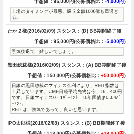
予想値：96,000円(公募価格比：
-4,000円
)
上場のタイミングが最悪。吸収金額1000億も重過ぎ
る。
たか２様(2016/02/09) スタンス：(D) BB期間終了後
予想値：95,000円(公募価格比：
-5,000円
)
景気後退で、難しいでしょう。
黒田総裁様(2016/02/09) スタンス：(A) BB期間終了後
予想値：150,000円(公募価格比：
+50,000円
)
日銀の黒田総裁のマイナス金利により、REIT指数は
上昇しています。CME日経平均先物は今、16，400円
です。日銀マイナス0・1ﾊﾟｰｾﾝﾄ、10年国債ま0..04ﾊﾟ
ｰｾﾝﾄ。
REITは、強気であって、良いと思います。
IPO太郎様(2016/02/08) スタンス：(B) BB期間終了後
予想値：118,000円(公募価格比：
+18,000円
)