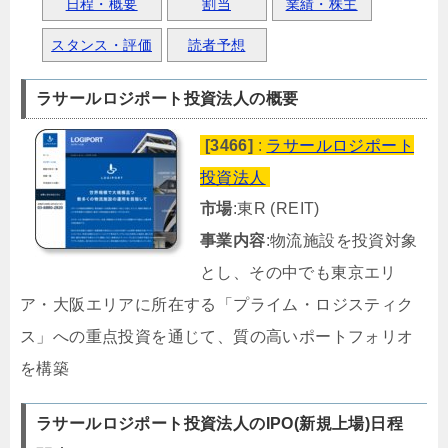
日程・概要
割当
業績・株主
スタンス・評価
読者予想
ラサールロジポート投資法人の概要
[3466]
:
ラサールロジポート
投資法人
市場
:東R (REIT)
事業内容
:物流施設を投資対象
とし、その中でも東京エリ
ア・大阪エリアに所在する「プライム・ロジスティク
ス」への重点投資を通じて、質の高いポートフォリオ
を構築
ラサールロジポート投資法人のIPO(新規上場)日程