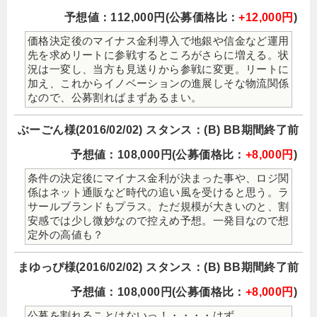
予想値：112,000円(公募価格比：
+12,000円
)
価格決定後のマイナス金利導入で地銀や信金など運用
先を求めリートに参戦するところがさらに増える。状
況は一変し、当方も見送りから参戦に変更。リートに
加え、これからイノベーションの進展しそな物流関係
なので、公募割ればまずあるまい。
ぶーごん様(2016/02/02) スタンス：(B) BB期間終了前
予想値：108,000円(公募価格比：
+8,000円
)
条件の決定後にマイナス金利が決まった事や、ロジ関
係はネット通販など時代の追い風を受けると思う。ラ
サールブランドもプラス。ただ規模が大きいのと、割
安感では少し微妙なので控えめ予想。一発目なので想
定外の高値も？
まゆっぴ様(2016/02/02) スタンス：(B) BB期間終了前
予想値：108,000円(公募価格比：
+8,000円
)
公募を割れることはないっ！・・・・はず。