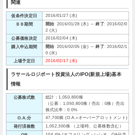
関連
2016/01/27 (水)
仮条件決定日
開始
: 2016/01/28 (木) ～
終了
: 2016/02/0
ＢＢ期間
2 (火)
2016/02/04 (木)
公募価格決定
開始
: 2016/02/05 (金) ～
終了
: 2016/02/1
購入申込期間
0 (水)
2016/02/17 (水)
上場予定日
ラサールロジポート投資法人のIPO(新規上場)基本
情報
総計：1,050,800株
公募株式数
（公募：1,050,800株 / 売出：0株）売出
株式比率：0.0%
47,700株 (O.A.=オーバーアロットメント)
O.A.分
1,052,300株 （上場時、公募株数含む）
発行済株数
104.4% (オファリング・レシオ、OA分含
OR