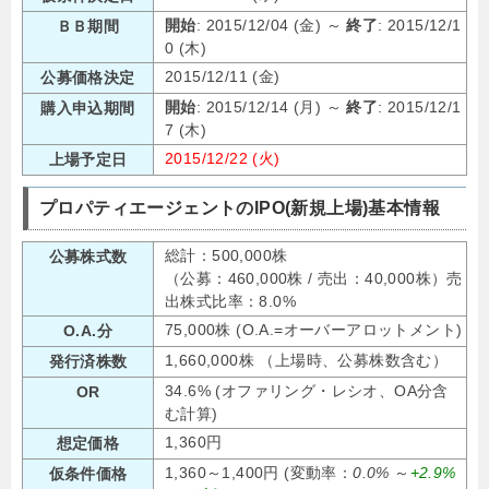
開始
: 2015/12/04 (金) ～
終了
: 2015/12/1
ＢＢ期間
0 (木)
2015/12/11 (金)
公募価格決定
開始
: 2015/12/14 (月) ～
終了
: 2015/12/1
購入申込期間
7 (木)
2015/12/22 (火)
上場予定日
プロパティエージェントのIPO(新規上場)基本情報
総計：500,000株
公募株式数
（公募：460,000株 / 売出：40,000株）売
出株式比率：8.0%
75,000株 (O.A.=オーバーアロットメント)
O.A.分
1,660,000株 （上場時、公募株数含む）
発行済株数
34.6% (オファリング・レシオ、OA分含
OR
む計算)
1,360円
想定価格
1,360～1,400円 (変動率：
0.0%
～
+2.9%
仮条件価格