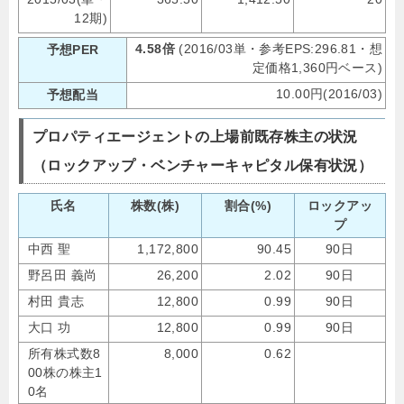
12期)
4.58倍
(2016/03単・参考EPS:296.81・想
予想PER
定価格1,360円ベース)
10.00円(2016/03)
予想配当
プロパティエージェントの上場前既存株主の状況
（ロックアップ・ベンチャーキャピタル保有状況）
氏名
株数(株)
割合(%)
ロックアッ
プ
中西 聖
1,172,800
90.45
90日
野呂田 義尚
26,200
2.02
90日
村田 貴志
12,800
0.99
90日
大口 功
12,800
0.99
90日
所有株式数8
8,000
0.62
00株の株主1
0名