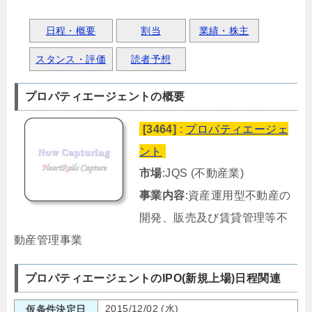
日程・概要
割当
業績・株主
スタンス・評価
読者予想
プロパティエージェントの概要
[3464]
:
プロパティエージェ
ント
市場
:JQS (不動産業)
事業内容
:資産運用型不動産の
開発、販売及び賃貸管理等不
動産管理事業
プロパティエージェントのIPO(新規上場)日程関連
2015/12/02 (水)
仮条件決定日