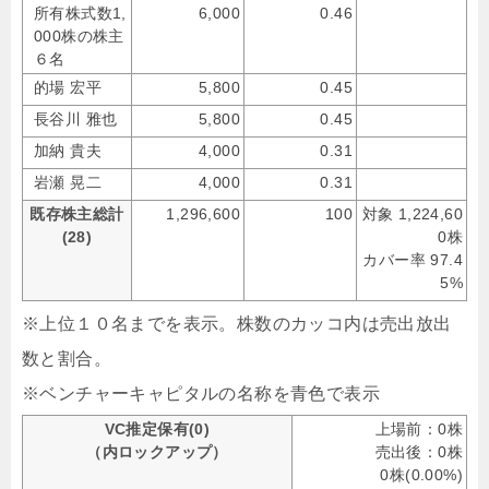
所有株式数1,
6,000
0.46
000株の株主
６名
的場 宏平
5,800
0.45
長谷川 雅也
5,800
0.45
加納 貴夫
4,000
0.31
岩瀬 晃二
4,000
0.31
既存株主総計
1,296,600
100
対象 1,224,60
(28)
0株
カバー率 97.4
5%
※上位１０名までを表示。株数のカッコ内は売出放出
数と割合。
※ベンチャーキャピタルの名称を青色で表示
VC推定保有(0)
上場前：0株
（内ロックアップ）
売出後：0株
0株(0.00%)