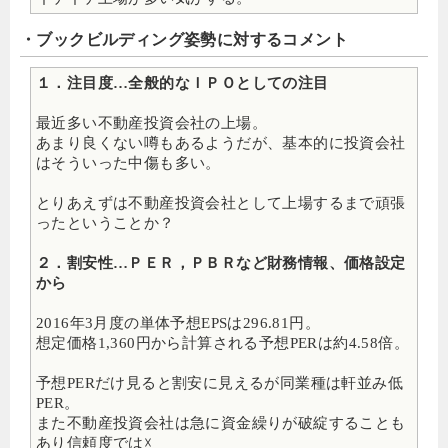
・ブックビルディング姿勢に対するコメント
１．注目度…全般的なＩＰＯとしての注目
最近多い不動産投資会社の上場。
あまり良くない噂もあるようだが、基本的に投資会社
はそういった中傷も多い。
とりあえずは不動産投資会社として上場するまで頑張
ったということか？
２．割安性…ＰＥＲ，ＰＢＲなど財務情報、価格設定
から
2016年3月度の単体予想EPSは296.81円。
想定価格1,360円から計算される予想PERは約4.58倍。
予想PERだけ見ると割安に見えるが同業種は軒並み低
PER。
また不動産投資会社は急に資金繰りが破綻することも
あり信頼度では☓