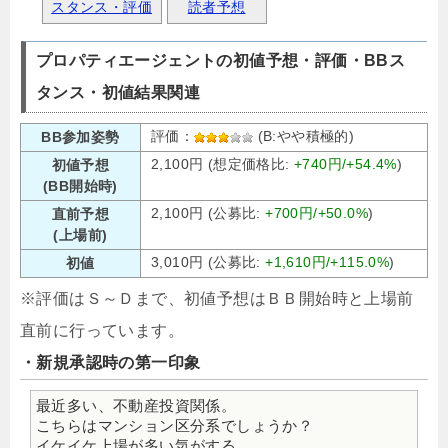
スタンス・評価
読者予想
プロパティエージェントの初値予想・評価・BBス
タンス・初値結果関連
評価：
(B:やや積極的)
BB参加姿勢
2,100円 (想定価格比:
+740円/+54.4%
)
初値予想
(BB開始時)
2,100円 (公募比:
+700円/+50.0%
)
直前予想
(上場前)
3,010円 (公募比:
+1,610円/+115.0%
)
初値
※評価はＳ～Ｄまで、初値予想はＢＢ開始時と上場前
直前に行っています。
・新規承認時の第一印象
最近多い、不動産投資関係。
こちらはマンション区分系でしょうか？
イケイケ上場が多い気がする。