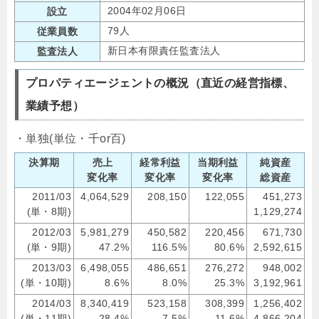
2004年02月06日
設立
79人
従業員数
新日本有限責任監査法人
監査法人
プロパティエージェントの概況（直近の経営指標、
業績予想）
・単独(単位・千or百)
決算期
売上
経常利益
当期利益
純資産
変化率
変化率
変化率
総資産
2011/03
4,064,529
208,150
122,055
451,273
(単・8期)
1,129,274
2012/03
5,981,279
450,582
220,456
671,730
(単・9期)
47.2%
116.5%
80.6%
2,592,615
2013/03
6,498,055
486,651
276,272
948,002
(単・10期)
8.6%
8.0%
25.3%
3,192,961
2014/03
8,340,419
523,158
308,399
1,256,402
(単・11期)
28.4%
7.5%
11.6%
4,866,204