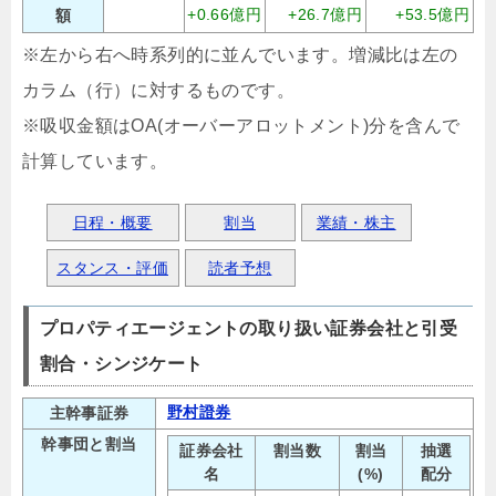
+0.66億円
+26.7億円
+53.5億円
額
※左から右へ時系列的に並んでいます。増減比は左の
カラム（行）に対するものです。
※吸収金額はOA(オーバーアロットメント)分を含んで
計算しています。
日程・概要
割当
業績・株主
スタンス・評価
読者予想
プロパティエージェントの取り扱い証券会社と引受
割合・シンジケート
野村證券
主幹事証券
幹事団と割当
証券会社
割当数
割当
抽選
名
(%)
配分