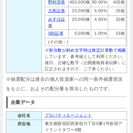
野村證券
450,000株
90.00%
405枚
大和証券
25,000株
5.00%
25枚
みずほ証
20,000株
4.00%
20枚
券
SBI証券
5,000株
1.00%
23枚
(その他：)
※
割当数が斜め文字時は推定計算数で掲載
しています。参考値として利用ください。
後日、正確な数字（公開価格発表以降）に
訂正されますので、ご了承ください。
※抽選配分は過去の個人投資家への同一条件抽選状況
をもとに、およその配分量を算出したものです。
企業データ
プロパティエージェント
会社名
東京都新宿区西新宿六丁目5番1号新宿ア
所在地
イランドタワー6階