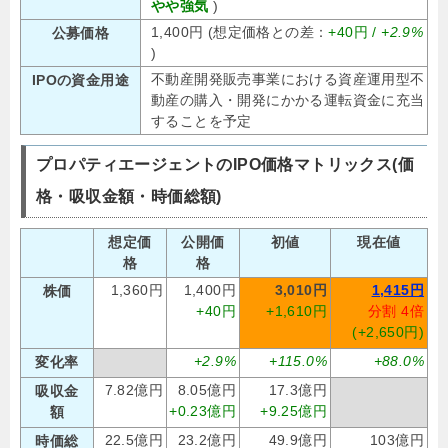
やや強気
)
1,400円 (想定価格との差：
+40円 /
+2.9%
公募価格
)
不動産開発販売事業における資産運用型不
IPOの資金用途
動産の購入・開発にかかる運転資金に充当
することを予定
プロパティエージェントのIPO価格マトリックス(価
格・吸収金額・時価総額)
想定価
公開価
初値
現在値
格
格
1,360円
1,400円
3,010円
1,415円
株価
+40円
+1,610円
分割 4倍
(+2,650円)
+2.9%
+115.0%
+88.0%
変化率
7.82億円
8.05億円
17.3億円
吸収金
+0.23億円
+9.25億円
額
22.5億円
23.2億円
49.9億円
103億円
時価総