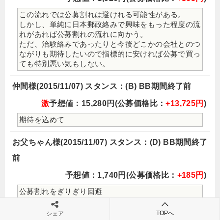
この流れでは公募割れは避けれる可能性がある。
しかし、単純に日本郵政絡みで興味をもった程度の流
れがあれば公募割れの流れに向かう。
ただ、治験絡みであったりと今後どこかの会社とのつ
ながりも期待したいので指標的に安ければ公募で買っ
ても特別悪い気もしない。
仲間様(2015/11/07) スタンス：(B) BB期間終了前
激
予想値：15,280円(公募価格比：
+13,725円
)
期待を込めて
お父ちゃん様(2015/11/07) スタンス：(D) BB期間終了
前
予想値：1,740円(公募価格比：
+185円
)
公募割れをぎりぎり回避
TOPへ
Gigaton様(2015/11/07) スタンス：(D) BB期間終了前
シェア