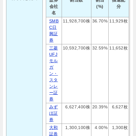
会社
(%)
分
名
SMB
11,928,700株
36.70%
11,929枚
C日
興証
券
三菱
10,592,700株
32.59%
11,652枚
UFJ
モル
ガ
ン・
スタ
ンレ
ー証
券
みず
6,627,400株
20.39%
6,627枚
ほ証
券
大和
1,300,100株
4.00%
1,300枚
証券