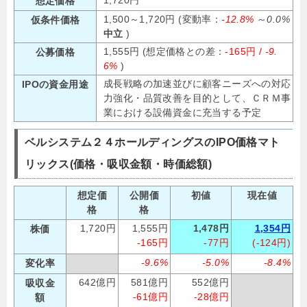
1,720円
想定価格
1,500～1,720円 (変動率：
-12.8%
～
0.0%
仮条件価格
中立
)
1,555円 (想定価格との差：
-165円 /
-9.
公募価格
6%
)
成長戦略の加速並びに顧客ニーズへの対応
IPOの資金用途
力強化・品質改善を目的として、ＣＲＭ事
業における設備資金に充当する予定
ベルシステム２４ホールディングスのIPO価格マト
リックス(価格・吸収金額・時価総額)
想定価
公開価
初値
現在値
格
格
1,720円
1,555円
1,478円
1,354円
株価
-165円
-77円
(-124円)
-9.6%
-5.0%
-8.4%
変化率
642億円
581億円
552億円
吸収金
-61億円
-28億円
額