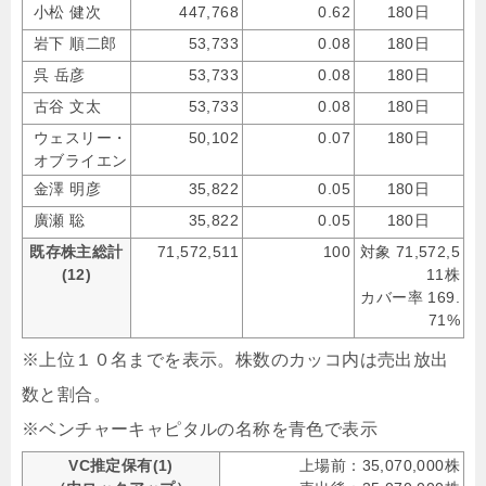
小松 健次
447,768
0.62
180日
岩下 順二郎
53,733
0.08
180日
呉 岳彦
53,733
0.08
180日
古谷 文太
53,733
0.08
180日
ウェスリー・
50,102
0.07
180日
オブライエン
金澤 明彦
35,822
0.05
180日
廣瀬 聡
35,822
0.05
180日
既存株主総計
71,572,511
100
対象 71,572,5
(12)
11株
カバー率 169.
71%
※上位１０名までを表示。株数のカッコ内は売出放出
数と割合。
※ベンチャーキャピタルの名称を青色で表示
VC推定保有(1)
上場前：35,070,000株