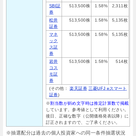
SBI証
513,500株
1.58%
2,311枚
券
松井
513,500株
1.58%
5,135枚
証券
マネ
513,500株
1.58%
5,135枚
ック
ス証
券
岩井
513,500株
1.58%
514枚
コス
モ証
券
(その他：
楽天証券
三菱UFJ eスマート
証券
)
※
割当数が斜め文字時は推定計算数で掲載
しています。参考値として利用ください。
後日、正確な数字（公開価格発表以降）に
訂正されますので、ご了承ください。
※抽選配分は過去の個人投資家への同一条件抽選状況