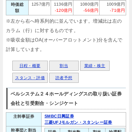
1257億円
1136億円
1080億円
1009億円
時価総
-120億円
-56億円
-71億円
額
※左から右へ時系列的に並んでいます。増減比は左の
カラム（行）に対するものです。
※吸収金額はOA(オーバーアロットメント)分を含んで
計算しています。
日程・概要
割当
業績・株主
スタンス・評価
読者予想
ベルシステム２４ホールディングスの取り扱い証券
会社と引受割合・シンジケート
SMBC日興証券
主幹事証券
三菱UFJモルガン・スタンレー証券
幹事団と割当
証券
割当数
割当
抽選配