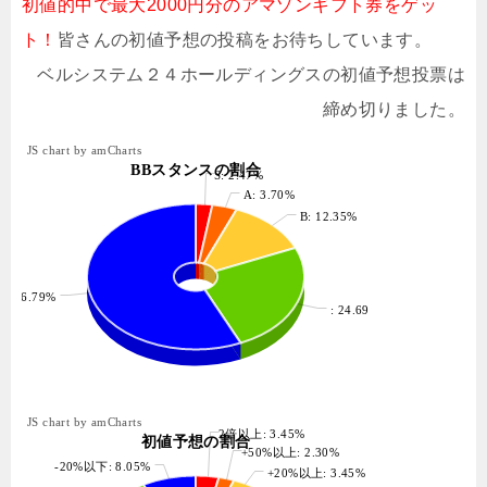
初値的中で最大2000円分のアマゾンギフト券をゲッ
ト！
皆さんの初値予想の投稿をお待ちしています。
ベルシステム２４ホールディングスの初値予想投票は
締め切りました。
JS chart by amCharts
BBスタンスの割合
S: 2.47%
A: 3.70%
B: 12.35%
: 56.79%
: 24.69%
JS chart by amCharts
2倍以上: 3.45%
初値予想の割合
+50%以上: 2.30%
-20%以下: 8.05%
+20%以上: 3.45%