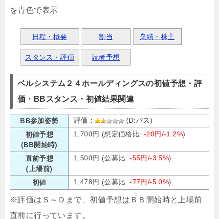
を青色で表示
日程・概要
割当
業績・株主
スタンス・評価
読者予想
ベルシステム２４ホールディングスの初値予想・評
価・BBスタンス・初値結果関連
評価：
(D:パス)
BB参加姿勢
1,700円 (想定価格比:
-20円/-1.2%
)
初値予想
(BB開始時)
1,500円 (公募比:
-55円/-3.5%
)
直前予想
(上場前)
1,478円 (公募比:
-77円/-5.0%
)
初値
※評価はＳ～Ｄまで、初値予想はＢＢ開始時と上場前
直前に行っています。