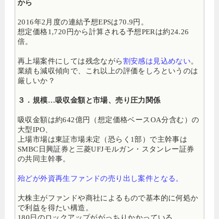
から
2016年2月度の連結予想EPSは70.9円。
想定価格1,720円から計算される予想PERは約24.26
倍。
再上場案件にしては残念ながら
割安感は見込めない
。
業績も減収傾向で、これ以上の評価をしろというのは
厳しいか？
３．規模…吸収金額と市場、売り圧力関係
吸収金額は約642億円（想定価格ベースOA分含む）の
大型IPO、
上場市場は東証市場未定（恐らく1部）で主幹事は
SMBC日興証券と三菱UFJモルガン・スタンレー証券
の共同主幹事。
殆どが外資再生ファンドの売り出し案件となる。
大株主がファンドや商社によるもので基本的に何処か
で利益を得たい構造。
180日のロックアップががっちりかかっている。