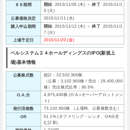
開始
: 2015/11/05 (木) ～
終了
: 2015/11/1
ＢＢ期間
0 (火)
2015/11/11 (水)
公募価格決定
開始
: 2015/11/12 (木) ～
終了
: 2015/11/1
購入申込期間
7 (火)
2015/11/20 (金)
上場予定日
ベルシステム２４ホールディングスのIPO(新規上
場)基本情報
総計：32,502,900株
公募株式数
（公募：3,102,900株 / 売出：29,400,000
株）売出株式比率：90.5%
4,875,400株 (O.A.=オーバーアロットメン
O.A.分
ト)
73,102,900株 （上場時、公募株数含む）
発行済株数
51.1% (オファリング・レシオ、OA分含
OR
む計算)