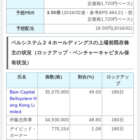
定価格1,720円ベース)
3.55倍
(2016/02連・参考BPS:484.21・想
予想PBR
定価格1,720円ベース)
18.00円(2016/02)
予想配当
ベルシステム２４ホールディングスの上場前既存株
主の状況（ロックアップ・ベンチャーキャピタル保
有状況）
氏名
株数(株)
割合(%)
ロックアッ
プ
Bain Capital
35,070,000
49.00
180日
Bellsystem H
ong Kong Li
mited
伊藤忠商事
34,930,000
48.80
180日
デイビッド・
770,154
1.08
180日
ガーナー