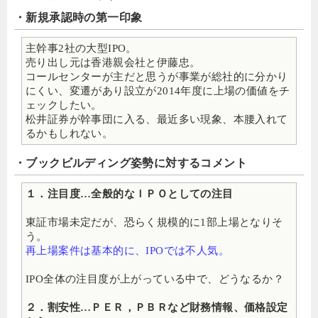
・新規承認時の第一印象
主幹事2社の大型IPO。
売り出し元は香港親会社と伊藤忠。
コールセンターが主だと思うが事業が総社的に分かり
にくい、変遷があり設立が2014年度に上場の価値をチ
ェックしたい。
松井証券が幹事団に入る、最近多い現象、本腰入れて
るかもしれない。
・ブックビルディング姿勢に対するコメント
１．注目度…全般的なＩＰＯとしての注目
東証市場未定だが、恐らく規模的に1部上場となりそ
う。
再上場案件は基本的に、IPOでは不人気。
IPO全体の注目度が上がっている中で、どうなるか？
２．割安性…ＰＥＲ，ＰＢＲなど財務情報、価格設定