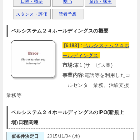
日程・概要
割当
業績・株主
スタンス・評価
読者予想
ベルシステム２４ホールディングスの概要
[6183]
:
ベルシステム２４ホ
ールディングス
市場
:東1 (サービス業)
事業内容
:電話等を利用したコ
ールセンター業務、治験支援
業務等
ベルシステム２４ホールディングスのIPO(新規上
場)日程関連
2015/11/04 (水)
仮条件決定日