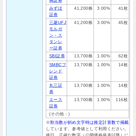
興証券
みずほ
41,200株
3.00%
41枚
証券
三菱UFJ
41,200株
3.00%
45枚
モルガ
ン・ス
タンレ
ー証券
SBI証券
13,700株
1.00%
62枚
SMBCフ
13,700株
1.00%
14枚
レンド
証券
丸三証
13,700株
1.00%
14枚
券
エース
13,700株
1.00%
116枚
証券
(その他：)
※
割当数が斜め文字時は推定計算数で掲載
しています。参考値として利用ください。
後日、正確な数字（公開価格発表以降）に