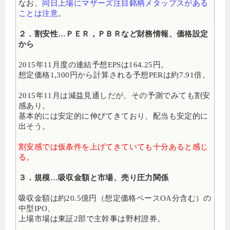
なお、
同日上場にマザーズ注目銘柄メタップスがある
ことは注意
。
２．割安性…ＰＥＲ，ＰＢＲなど財務情報、価格設定
から
2015年11月度の連結予想EPSは164.25円。
想定価格1,300円から計算される予想PERは約7.91倍。
2015年11月は減益見通しだが、その予測でみても割安
感あり。
基本的には安定的に伸びてきており、配当も安定的に
出そう。
割安感では仮条件を上げてきていても十分あると感じ
る。
３．規模…吸収金額と市場、売り圧力関係
吸収金額は約20.5億円（想定価格ベースOA分含む）の
中型IPO、
上場市場は東証2部で主幹事は野村證券。