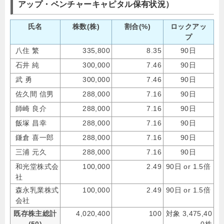
アップ・ベンチャーキャピタル保有状況）
氏名
株数(株)
割合(%)
ロックアッ
プ
八住 繁
335,800
8.35
90日
石井 純
300,000
7.46
90日
武 勇
300,000
7.46
90日
佐久間 信男
288,000
7.16
90日
師崎 良介
288,000
7.16
90日
飯塚 昌幸
288,000
7.16
90日
鎌倉 喜一郎
288,000
7.16
90日
三浦 元久
288,000
7.16
90日
和光堂株式会
100,000
2.49
90日 or 1.5倍
社
森永乳業株式
100,000
2.49
90日 or 1.5倍
会社
既存株主総計
4,020,400
100
対象 3,475,40
(50)
0株