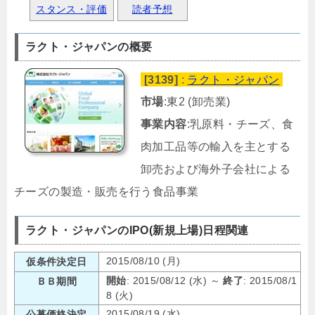
スタンス・評価
読者予想
ラクト・ジャパンの概要
[3139]
:
ラクト・ジャパン
市場
:東2 (卸売業)
事業内容
:乳原料・チーズ、食
肉加工品等の輸入を主とする
卸売および海外子会社による
チーズの製造・販売を行う食品事業
ラクト・ジャパンのIPO(新規上場)日程関連
2015/08/10 (月)
仮条件決定日
開始
: 2015/08/12 (水) ～
終了
: 2015/08/1
ＢＢ期間
8 (火)
2015/08/19 (水)
公募価格決定