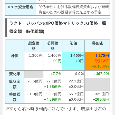
7%
)
関係会社における設備投資資金および運転
IPOの資金用途
資金のための投融資等に充当する予定
ラクト・ジャパンのIPO価格マトリックス(価格・吸
収金額・時価総額)
想定価
公開価
初値
現在値
格
格
1,300円
1,400円
1,400円
3,275円
株価
+100円
±0円
分割 2倍
(+5,150円)
+7.7%
0.0%
+367.9%
変化率
20.5億円
22.1億円
22.1億円
吸収金
+1.58億円
±0.0億円
額
61.0億円
65.7億円
65.7億円
329億円
時価総
+4.69億円
±0.0億円
+263億円
額
※左から右へ時系列的に並んでいます。増減比は左の