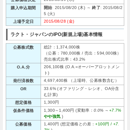
開始
: 2015/08/20 (木) ～
終了
: 2015/08/2
購入申込期間
5 (火)
2015/08/28 (金)
上場予定日
ラクト・ジャパンのIPO(新規上場)基本情報
総計：1,374,000株
公募株式数
（公募：780,000株 / 売出：594,000株）
売出株式比率：43.2%
206,100株 (O.A.=オーバーアロットメン
O.A.分
ト)
4,697,400株 （上場時、公募株数含む）
発行済株数
33.6% (オファリング・レシオ、OA分含
OR
む計算)
1,300円
想定価格
1,300～1,400円 (変動率：
0.0%
～
+7.7%
仮条件価格
やや強気
)
1,400円 (想定価格との差：
+100円 /
+7.
公募価格