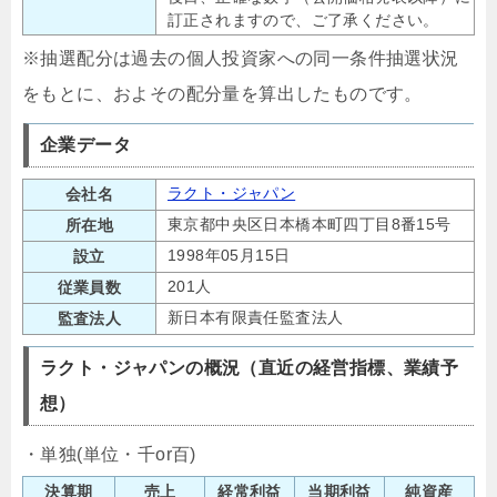
訂正されますので、ご了承ください。
※抽選配分は過去の個人投資家への同一条件抽選状況
をもとに、およその配分量を算出したものです。
企業データ
ラクト・ジャパン
会社名
東京都中央区日本橋本町四丁目8番15号
所在地
1998年05月15日
設立
201人
従業員数
新日本有限責任監査法人
監査法人
ラクト・ジャパンの概況（直近の経営指標、業績予
想）
・単独(単位・千or百)
決算期
売上
経常利益
当期利益
純資産