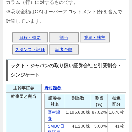
カラム（行）に対するものです。
※吸収金額はOA(オーバーアロットメント)分を含んで
計算しています。
日程・概要
割当
業績・株主
スタンス・評価
読者予想
ラクト・ジャパンの取り扱い証券会社と引受割合・
シンジケート
野村證券
主幹事証券
幹事団と割当
証券会
割当数
割当
抽選
社名
(%)
配分
野村證
1,195,600株
87.02%
1,076枚
券
SMBC日
41,200株
3.00%
41枚