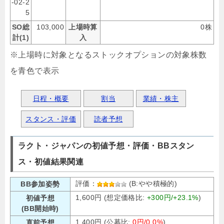
-02-2
5
SO総
103,000
上場時算
0株
計(1)
入
※上場時に対象となるストックオプションの対象株数
を青色で表示
日程・概要
割当
業績・株主
スタンス・評価
読者予想
ラクト・ジャパンの初値予想・評価・BBスタン
ス・初値結果関連
評価：
(B:やや積極的)
BB参加姿勢
1,600円 (想定価格比:
+300円/+23.1%
)
初値予想
(BB開始時)
1,400円 (公募比:
0円/0.0%
)
直前予想