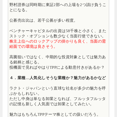
野村證券は同時期に東証2部への上場を2つ請け負うこ
とになる。
公募売出比は、若干公募が多い程度。
ベンチャーキャピタルの出資は58千株と小さく、また
ストック・オプションも数少なく当面行使できない。
株主上位へのロックアップの掛かりも良く、当面の需
給面での環境は良さそう。
高騰狙いではなく、中期的な投資対象としては魅力あ
る銘柄と感じる。
投機面で見ればやはりTPPによる動意付きがあるか？
４．業種…人気化しそうな業種か？魅力があるかなど
ラクト・ジャパンという直球な社名が多少の魅力を呼
ぶかもしれない。
ただし中身は単なる卸業となれば、フルッタフルッタ
の記憶も新しく人気面では卸業としてみたい。
魅力はもちろんTPPテーマ株としての扱いだろう。