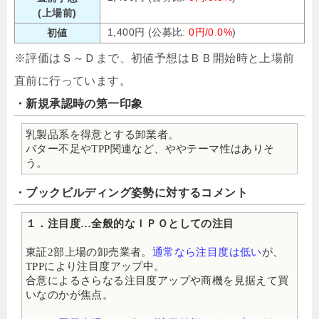
(上場前)
1,400円 (公募比:
0円/0.0%
)
初値
※評価はＳ～Ｄまで、初値予想はＢＢ開始時と上場前
直前に行っています。
・新規承認時の第一印象
乳製品系を得意とする卸業者。
バター不足やTPP関連など、ややテーマ性はありそ
う。
・ブックビルディング姿勢に対するコメント
１．注目度…全般的なＩＰＯとしての注目
東証2部上場の卸売業者。
通常なら注目度は低い
が、
TPPにより注目度アップ中。
合意によるさらなる注目度アップや商機を見据えて買
いなのかが焦点。