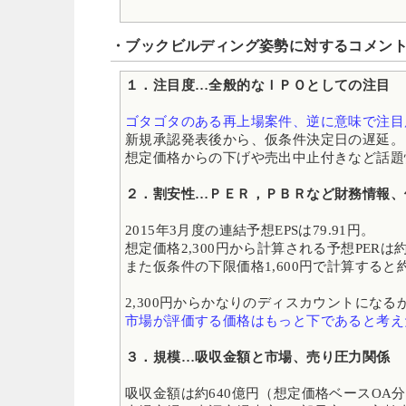
・ブックビルディング姿勢に対するコメン
１．注目度…全般的なＩＰＯとしての注目
ゴタゴタのある再上場案件、逆に意味で注目
新規承認発表後から、仮条件決定日の遅延。
想定価格からの下げや売出中止付きなど話題
２．割安性…ＰＥＲ，ＰＢＲなど財務情報、
2015年3月度の連結予想EPSは79.91円。
想定価格2,300円から計算される予想PERは約
また仮条件の下限価格1,600円で計算すると
2,300円からかなりのディスカウントになる
市場が評価する価格はもっと下であると考え
３．規模…吸収金額と市場、売り圧力関係
吸収金額は約640億円（想定価格ベースOA分