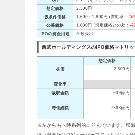
2,300円
想定価格
1,600～1,800円 (変動率：
-3
仮条件価格
1,600円 (想定価格との差：
-7
公募価格
全数売出
IPOの資金用途
西武ホールディングスのIPO価格マトリッ
想定価格
2,300円
株価
変化率
639億円
吸収金額
7868億円
時価総額
※左から右へ時系列的に並んでいます。増
※吸収金額はOA(オーバーアロットメント)