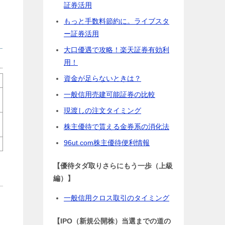
証券活用
もっと手数料節約に。ライブスタ
ー証券活用
大口優遇で攻略！楽天証券有効利
用！
資金が足らないときは？
一般信用売建可能証券の比較
現渡しの注文タイミング
株主優待で貰える金券系の消化法
96ut.com株主優待便利情報
【優待タダ取りさらにもう一歩（上級
編）】
一般信用クロス取引のタイミング
【IPO（新規公開株）当選までの道の