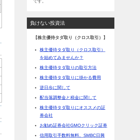
です。
負けない投資法
【株主優待タダ取り（クロス取引）】
株主優待タダ取り（クロス取引）
を始めてみませんか？
株主優待タダ取りの取引方法
株主優待タダ取りに掛かる費用
逆日歩に関して
配当落調整金と税金に関して
株主優待タダ取りにオススメの証
券会社
お勧め証券会社GMOクリック証券
信用取引手数料無料。SMBC日興