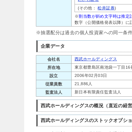
(その他：
松井証券
)
※
割当数が斜め文字時は推定
数字（公開価格発表以降）に
※抽選配分は過去の個人投資家への同一条
企業データ
西武ホールディングス
会社名
東京都豊島区南池袋一丁目16
所在地
2006年02月03日
設立
21,886人
従業員数
新日本有限責任監査法人
監査法人
西武ホールディングスの概況（直近の経
西武ホールディングスのストックオプシ