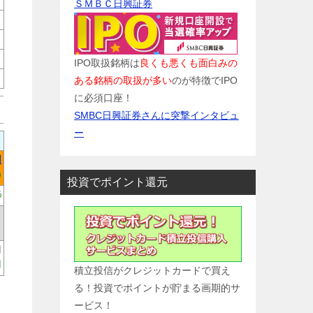
ＳＭＢＣ日興証券
IPO取扱銘柄は
良くも悪くも面白みの
ある銘柄の取扱が多い
のが特徴でIPO
に必須口座！
SMBC日興証券さんに突撃インタビュ
ー
円
)
投資でポイント還元
%
円
円
積立投信がクレジットカードで買え
る！投資でポイントが貯まる画期的サ
ービス！