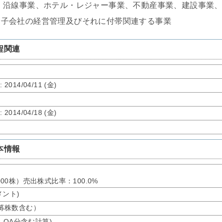
・沿線事業、ホテル・レジャー事業、不動産事業、建設事業
む子会社の経営管理及びそれに付帯関連する事業
程関連
了
: 2014/04/11 (金)
了
: 2014/04/18 (金)
本情報
,000株）売出株式比率：100.0%
メント)
、公募株数含む）
、OA分含む計算)