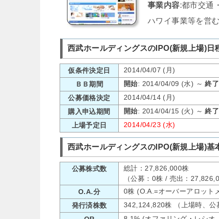
事業内容
:都市交通
ハワイ事業等を営
西武ホールディングスのIPO(新規上場)日
2014/04/07 (月)
仮条件決定日
開始
: 2014/04/09 (水) ～
終
ＢＢ期間
2014/04/14 (月)
公募価格決定
開始
: 2014/04/15 (火) ～
終
購入申込期間
2014/04/23 (水)
上場予定日
西武ホールディングスのIPO(新規上場)基
総計：27,826,000株
公募株式数
（公募：0株 / 売出：27,826
0株 (O.A.=オーバーアロット
O.A.分
342,124,820株 （上場時
発行済株数
8.1% (オファリング・レシオ
OR