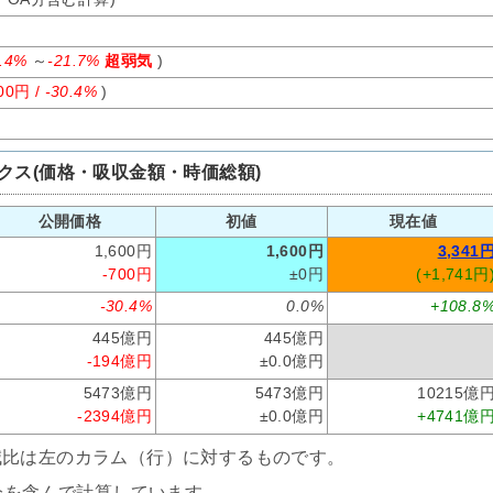
0.4%
～
-21.7%
超弱気
)
00円 /
-30.4%
)
クス(価格・吸収金額・時価総額)
公開価格
初値
現在値
1,600円
1,600円
3,341
-700円
±0円
(+1,741円
-30.4%
0.0%
+108.8
445億円
445億円
-194億円
±0.0億円
5473億円
5473億円
10215億
-2394億円
±0.0億円
+4741億
減比は左のカラム（行）に対するものです。
分を含んで計算しています。