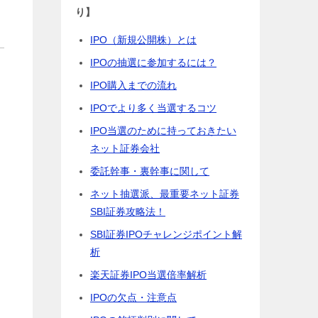
り】
IPO（新規公開株）とは
IPOの抽選に参加するには？
IPO購入までの流れ
IPOでより多く当選するコツ
IPO当選のために持っておきたい
ネット証券会社
委託幹事・裏幹事に関して
ネット抽選派、最重要ネット証券
SBI証券攻略法！
SBI証券IPOチャレンジポイント解
析
楽天証券IPO当選倍率解析
IPOの欠点・注意点