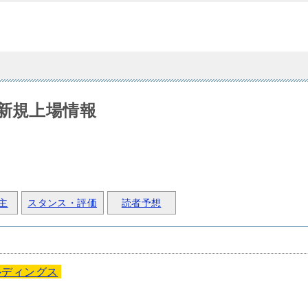
O新規上場情報
主
スタンス・評価
読者予想
ルディングス