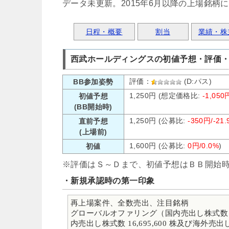
データ未更新。2015年6月以降の上場銘柄
日程・概要
割当
業績・株
西武ホールディングスの初値予想・評価・
評価：
(D:パス)
BB参加姿勢
1,250円 (想定価格比:
-1,050
初値予想
(BB開始時)
1,250円 (公募比:
-350円/-21.
直前予想
(上場前)
1,600円 (公募比:
0円/0.0%
)
初値
※評価はＳ～Ｄまで、初値予想はＢＢ開始
・新規承認時の第一印象
再上場案件、全数売出、注目銘柄
グローバルオファリング（国内売出し株式数 48,5
内売出し株式数 16,695,600 株及び海外売出し