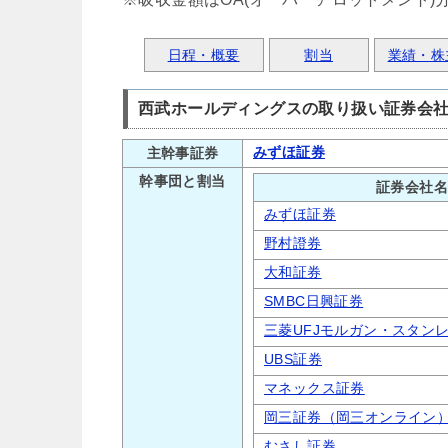
日程・概要
割当
業績・株
西武ホールディングスの取り扱い証券会
みずほ証券
主幹事証券
幹事団と割当
証券会社名
みずほ証券
野村證券
大和証券
SMBC日興証券
三菱UFJモルガン・スタン
UBS証券
マネックス証券
岡三証券（岡三オンライン
むさし証券