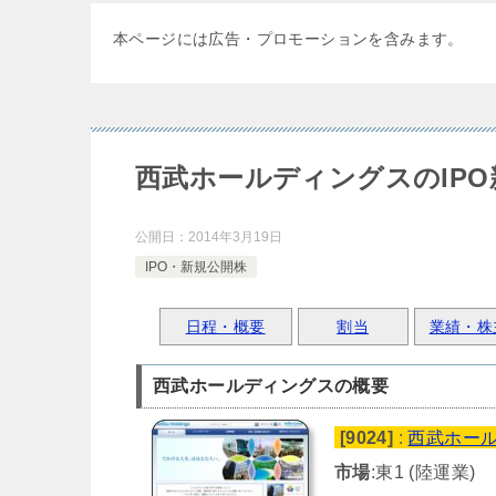
本ページには広告・プロモーションを含みます。
西武ホールディングスのIP
公開日：
2014年3月19日
IPO・新規公開株
日程・概要
割当
業績・株
西武ホールディングスの概要
[9024]
:
西武ホー
市場
:東1 (陸運業)