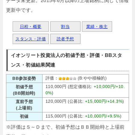
データ未更新。2015年6月以降の上場銘柄に関して情報
更新中です。
日程・概要
割当
業績・株主
スタンス・評価
読者予想
イオンリート投資法人の初値予想・評価・BBスタ
ンス・初値結果関連
評価：
(B:やや積極的)
BB参加姿勢
110,000円 (想定価格比:
+10,000円/+10.
初値予想
0%
)
(BB開始時)
120,000円 (公募比:
+15,000円/+14.3%
)
直前予想
(上場前)
115,000円 (公募比:
+10,000円/+9.5%
)
初値
※評価はＳ～Ｄまで、初値予想はＢＢ開始時と上場前