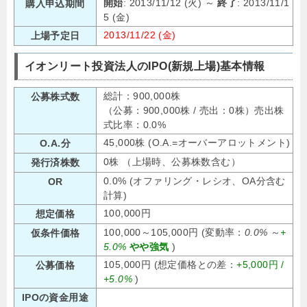
開始
: 2013/11/12 (火) ～
終了
: 2013/11/1
購入申込期間
5 (金)
2013/11/22 (金)
上場予定日
イオンリート投資法人のIPO(新規上場)基本情報
総計：900,000株
公募株式数
（公募：900,000株 / 売出：0株）売出株
式比率：0.0%
45,000株 (O.A.=オーバーアロットメント)
O.A.分
0株 （上場時、公募株数含む）
発行済株数
0.0% (オファリング・レシオ、OA分含む
OR
計算)
100,000円
想定価格
100,000～105,000円 (変動率：
0.0%
～
+
仮条件価格
5.0%
やや強気
)
105,000円 (想定価格との差：
+5,000円 /
公募価格
+5.0%
)
IPOの資金用途