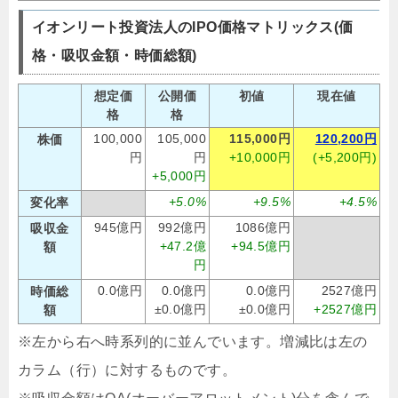
イオンリート投資法人のIPO価格マトリックス(価
格・吸収金額・時価総額)
想定価
公開価
初値
現在値
格
格
100,000
105,000
115,000円
120,200円
株価
円
円
+10,000円
(+5,200円)
+5,000円
+5.0%
+9.5%
+4.5%
変化率
945億円
992億円
1086億円
吸収金
+47.2億
+94.5億円
額
円
0.0億円
0.0億円
0.0億円
2527億円
時価総
±0.0億円
±0.0億円
+2527億円
額
※左から右へ時系列的に並んでいます。増減比は左の
カラム（行）に対するものです。