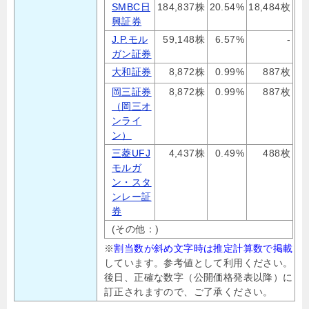
SMBC日
184,837株
20.54%
18,484枚
興証券
J.P.モル
59,148株
6.57%
-
ガン証券
大和証券
8,872株
0.99%
887枚
岡三証券
8,872株
0.99%
887枚
（岡三オ
ンライ
ン）
三菱UFJ
4,437株
0.49%
488枚
モルガ
ン・スタ
ンレー証
券
(その他：)
※
割当数が斜め文字時は推定計算数で掲載
しています。参考値として利用ください。
後日、正確な数字（公開価格発表以降）に
訂正されますので、ご了承ください。