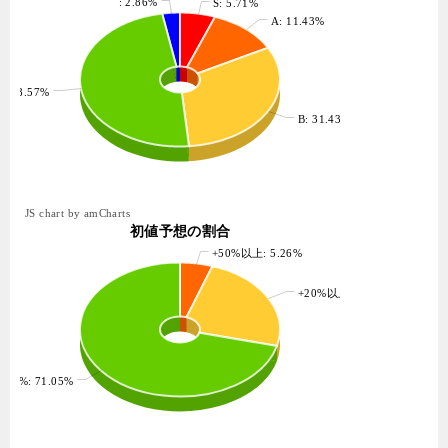
: 2.86%
S: 5.71%
A: 11.43%
: 48.57%
B: 31.43%
JS chart by amCharts
初値予想の割合
+50%以上: 5.26%
+20%以上: 23.68%
+20%: 71.05%