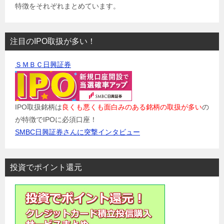
特徴をそれぞれまとめています。
注目のIPO取扱が多い！
ＳＭＢＣ日興証券
IPO取扱銘柄は
良くも悪くも面白みのある銘柄の取扱が多い
の
が特徴でIPOに必須口座！
SMBC日興証券さんに突撃インタビュー
投資でポイント還元