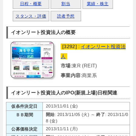
日程・概要
割当
業績・株主
スタンス・評価
読者予想
イオンリート投資法人の概要
[3292]
:
イオンリート投資法
人
市場
:東R (REIT)
事業内容
:商業系
イオンリート投資法人のIPO(新規上場)日程関連
2013/11/01 (金)
仮条件決定日
開始
: 2013/11/05 (火) ～
終了
: 2013/11/0
ＢＢ期間
8 (金)
2013/11/11 (月)
公募価格決定