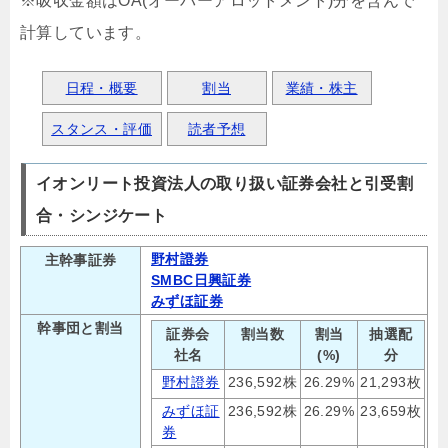
※吸収金額はOA(オーバーアロットメント)分を含んで
計算しています。
日程・概要
割当
業績・株主
スタンス・評価
読者予想
イオンリート投資法人の取り扱い証券会社と引受割
合・シンジケート
野村證券
主幹事証券
SMBC日興証券
みずほ証券
幹事団と割当
証券会
割当数
割当
抽選配
社名
(%)
分
野村證券
236,592株
26.29%
21,293枚
みずほ証
236,592株
26.29%
23,659枚
券