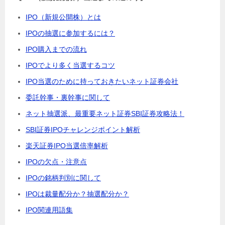
IPO（新規公開株）とは
IPOの抽選に参加するには？
IPO購入までの流れ
IPOでより多く当選するコツ
IPO当選のために持っておきたいネット証券会社
委託幹事・裏幹事に関して
ネット抽選派、最重要ネット証券SBI証券攻略法！
SBI証券IPOチャレンジポイント解析
楽天証券IPO当選倍率解析
IPOの欠点・注意点
IPOの銘柄判別に関して
IPOは裁量配分か？抽選配分か？
IPO関連用語集