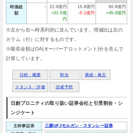
-
21.0億円
15.8億円
60.8億円
時価総
+21.0億
-5.1億円
+45.0億円
額
円
※左から右へ時系列的に並んでいます。増減比は左の
カラム（行）に対するものです。
※吸収金額はOA(オーバーアロットメント)分を含んで
計算しています。
日程・概要
割当
業績・株主
スタンス・評価
読者予想
日創プロニティの取り扱い証券会社と引受割合・シ
ンジケート
三菱UFJモルガン・スタンレー証券
主幹事証券