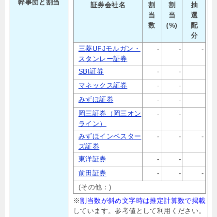
幹事団と割当
証券会社名
割
割
抽
当
当
選
数
(%)
配
分
三菱UFJモルガン・
-
-
-
スタンレー証券
SBI証券
-
-
マネックス証券
-
-
みずほ証券
-
-
岡三証券（岡三オン
-
-
ライン）
みずほインベスター
-
-
-
ズ証券
東洋証券
-
-
前田証券
-
-
-
(その他：)
※
割当数が斜め文字時は推定計算数で掲載
しています。参考値として利用ください。