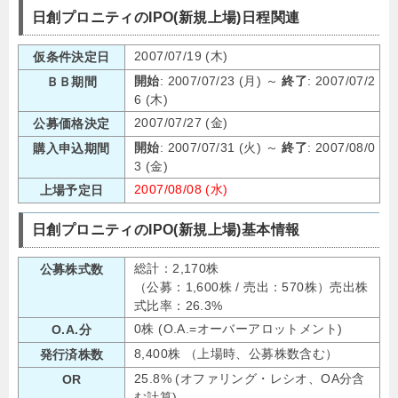
日創プロニティのIPO(新規上場)日程関連
2007/07/19 (木)
仮条件決定日
開始
: 2007/07/23 (月) ～
終了
: 2007/07/2
ＢＢ期間
6 (木)
2007/07/27 (金)
公募価格決定
開始
: 2007/07/31 (火) ～
終了
: 2007/08/0
購入申込期間
3 (金)
2007/08/08 (水)
上場予定日
日創プロニティのIPO(新規上場)基本情報
総計：2,170株
公募株式数
（公募：1,600株 / 売出：570株）売出株
式比率：26.3%
0株 (O.A.=オーバーアロットメント)
O.A.分
8,400株 （上場時、公募株数含む）
発行済株数
25.8% (オファリング・レシオ、OA分含
OR
む計算)