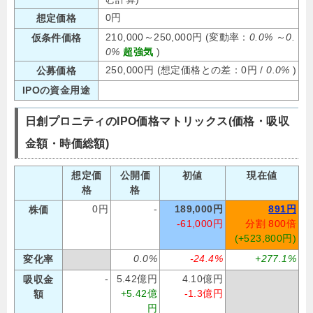
0円
想定価格
210,000～250,000円 (変動率：
0.0%
～
0.
仮条件価格
0%
超強気
)
250,000円 (想定価格との差：0円 /
0.0%
)
公募価格
IPOの資金用途
日創プロニティのIPO価格マトリックス(価格・吸収
金額・時価総額)
想定価
公開価
初値
現在値
格
格
0円
-
189,000円
891円
株価
-61,000円
分割 800倍
(+523,800円)
0.0%
-24.4%
+277.1%
変化率
-
5.42億円
4.10億円
吸収金
+5.42億
-1.3億円
額
円