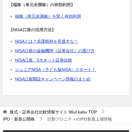
【端株（単元未満株）の有効利用】
端株（単元未満株）を賢く有効利用
【NISA口座の活用方法】
NISAとは？非課税枠を見逃すな！
NISA口座の金融機関（証券会社）の選び方
NISA口座、5大ネット証券比較
ジュニアNISA（子ども版NISA）スタート！
NISA口座開設キャンペーン情報のまとめ
株式・証券会社比較情報サイト 96ut.kabu
TOP
IPO・新規公開株
日創プロニティのIPO新規上場情報