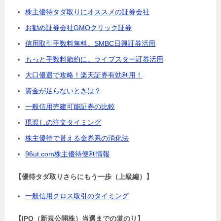
株主優待タダ取りにオススメの証券会社
お勧め証券会社GMOクリック証券
信用取引手数料無料。SMBC日興証券活用
もっと手数料節約に。ライブスター証券活用
大口優遇で攻略！楽天証券有効利用！
資金が足らないときは？
一般信用売建可能証券の比較
現渡しの注文タイミング
株主優待で貰える金券系の消化法
96ut.com株主優待便利情報
【優待タダ取りさらにもう一歩（上級編）】
一般信用クロス取引のタイミング
【IPO（新規公開株）当選までの道のり】