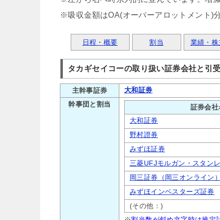
※吸収金額はOA(オーバーアロットメント)
日程・概要
割当
業績・株
タカギセイコーの取り扱い証券会社と引
大和証券
主幹事証券
幹事団と割当
証券会社
大和証券
野村證券
みずほ証券
三菱UFJモルガン・スタン
岡三証券（岡三オンライン
みずほインベスターズ証券
(その他：)
※
割当数が斜め文字時は推定