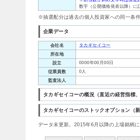
数字（公開価格発表以降）に
※抽選配分は過去の個人投資家への同一条
企業データ
タカギセイコー
会社名
所在地
0000年00月00日
設立
0人
従業員数
監査法人
タカギセイコーの概況（直近の経営指標
タカギセイコーのストックオプション（
データ未更新。2015年6月以降の上場銘柄