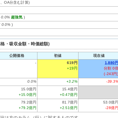
オ、OA分含む計算)
～
0.0%
超強気
)
/
0.0%
)
価格・吸収金額・時価総額)
公開価格
初値
現在値
-
619円
1,880
+19円
分割 0
(-243円
0.0%
+3.2%
-39.3
15.0億円
15.4億円
+15.0億円
+0.47億円
79.2億円
81.7億円
53.0億
+79.2億円
+2.51億円
-28億
減比は左のカラム（行）に対するものです。