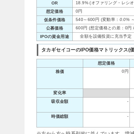
18.9% (オファリング・レシ
OR
0円
想定価格
540～600円 (変動率：
0.0%
仮条件価格
600円 (想定価格との差：0円 
公募価格
全額を設備投資に充当予定
IPOの資金用途
タカギセイコーのIPO価格マトリックス(
想定価格
0円
株価
変化率
-
吸収金額
-
時価総額
※左から右へ時系列的に並んでいます。増