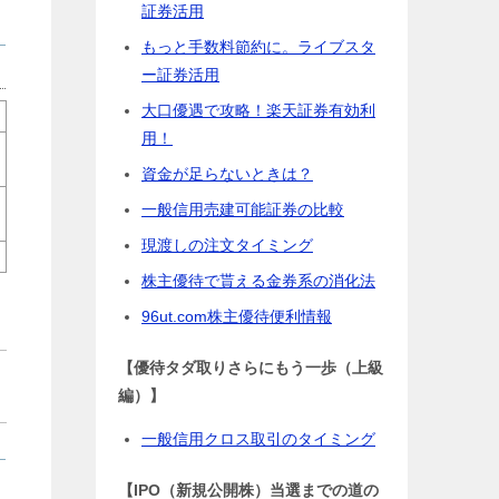
証券活用
もっと手数料節約に。ライブスタ
ー証券活用
大口優遇で攻略！楽天証券有効利
用！
資金が足らないときは？
一般信用売建可能証券の比較
現渡しの注文タイミング
株主優待で貰える金券系の消化法
96ut.com株主優待便利情報
【優待タダ取りさらにもう一歩（上級
編）】
一般信用クロス取引のタイミング
【IPO（新規公開株）当選までの道の