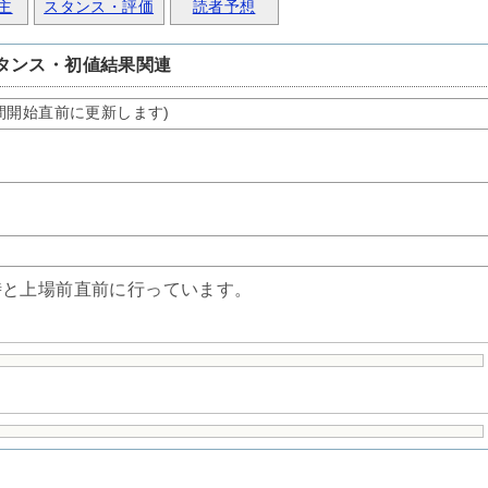
主
スタンス・評価
読者予想
タンス・初値結果関連
間開始直前に更新します)
時と上場前直前に行っています。
ト