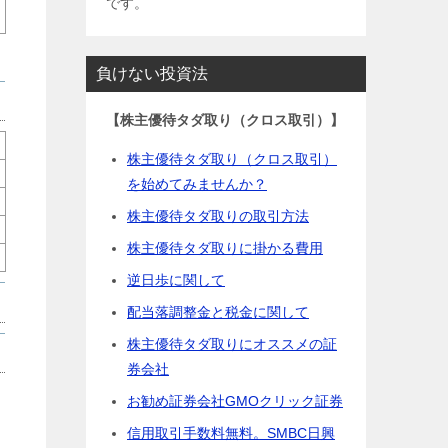
です。
負けない投資法
【株主優待タダ取り（クロス取引）】
株主優待タダ取り（クロス取引）
を始めてみませんか？
株主優待タダ取りの取引方法
株主優待タダ取りに掛かる費用
逆日歩に関して
配当落調整金と税金に関して
株主優待タダ取りにオススメの証
券会社
お勧め証券会社GMOクリック証券
信用取引手数料無料。SMBC日興