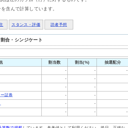
分を含んで計算しています。
主
スタンス・評価
読者予想
受割合・シンジケート
名
割当数
割当(%)
抽選配分
-
-
-
-
-
-
-
レー証券
-
-
）
-
-
-
-
-
計算数で掲載
しています。参考値として利用ください。後日、正確な