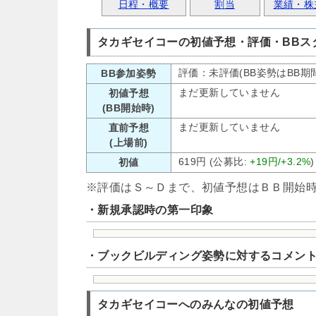
日程・概要
割当
業績・株
タカギセイコーの初値予想・評価・BBス
評価：未評価(BB姿勢はBB期
BB参加姿勢
まだ更新していません
初値予想
(BB開始時)
まだ更新していません
直前予想
(上場前)
619円 (公募比:
+19円/+3.2%
)
初値
※評価はＳ～Ｄまで、初値予想はＢＢ開始
・新規承認時の第一印象
・ブックビルディング姿勢に対するコメン
タカギセイコーへのみんなの初値予想