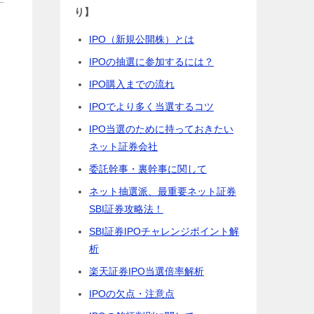
り】
IPO（新規公開株）とは
。
IPOの抽選に参加するには？
IPO購入までの流れ
IPOでより多く当選するコツ
IPO当選のために持っておきたい
ネット証券会社
委託幹事・裏幹事に関して
ネット抽選派、最重要ネット証券
SBI証券攻略法！
SBI証券IPOチャレンジポイント解
析
楽天証券IPO当選倍率解析
IPOの欠点・注意点