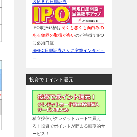
ＳＭＢＣ日興証券
IPO取扱銘柄は
良くも悪くも面白みの
ある銘柄の取扱が多い
のが特徴でIPO
に必須口座！
SMBC日興証券さんに突撃インタビュ
ー
円
倍
投資でポイント還元
)
%
積立投信がクレジットカードで買え
円
円
る！投資でポイントが貯まる画期的サ
ービス！