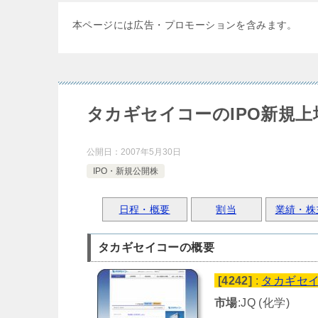
本ページには広告・プロモーションを含みます。
タカギセイコーのIPO新規上
公開日：
2007年5月30日
IPO・新規公開株
日程・概要
割当
業績・株
タカギセイコーの概要
[4242]
:
タカギセ
市場
:JQ (化学)