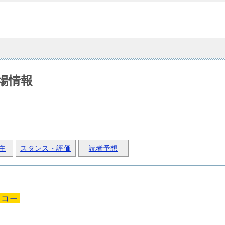
場情報
主
スタンス・評価
読者予想
イコー