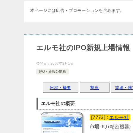
本ページには広告・プロモーションを含みます。
エルモ社のIPO新規上場情報
公開日：
2007年2月1日
IPO・新規公開株
日程・概要
割当
業績・株
エルモ社の概要
[7773]
:
エルモ社
市場
:JQ (精密機器)