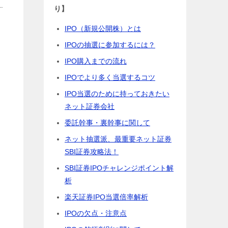
り】
IPO（新規公開株）とは
。
IPOの抽選に参加するには？
IPO購入までの流れ
IPOでより多く当選するコツ
IPO当選のために持っておきたい
ネット証券会社
委託幹事・裏幹事に関して
ネット抽選派、最重要ネット証券
SBI証券攻略法！
SBI証券IPOチャレンジポイント解
析
楽天証券IPO当選倍率解析
IPOの欠点・注意点