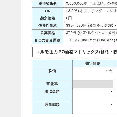
9,500,000株 （上場時、公
発行済株数
12.2% (オファリング・レシ
OR
0円
想定価格
330～370円 (変動率：
0.0%
仮条件価格
370円 (想定価格との差：0円 
公募価格
ELMO Industry (Tha
IPOの資金用途
エルモ社のIPO価格マトリックス(価格・
想定価格
0円
株価
変化率
-
吸収金額
-
時価総額