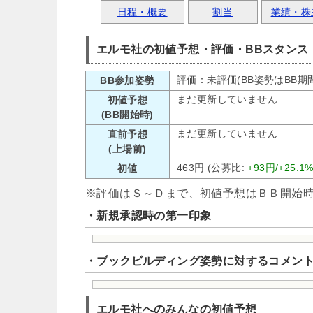
日程・概要
割当
業績・株
エルモ社の初値予想・評価・BBスタンス
評価：未評価(BB姿勢はBB期
BB参加姿勢
まだ更新していません
初値予想
(BB開始時)
まだ更新していません
直前予想
(上場前)
463円 (公募比:
+93円/+25.1
初値
※評価はＳ～Ｄまで、初値予想はＢＢ開始
・新規承認時の第一印象
・ブックビルディング姿勢に対するコメン
エルモ社へのみんなの初値予想