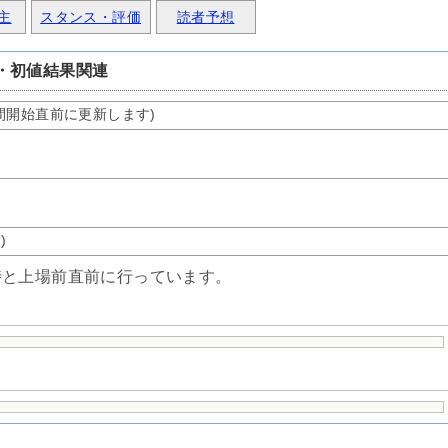
主
スタンス・評価
読者予想
・初値結果関連
間開始直前に更新します)
%
)
時と上場前直前に行っています。
ト