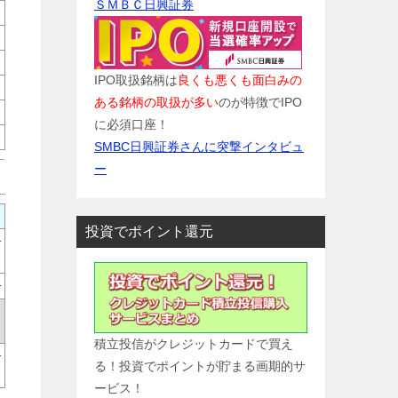
ＳＭＢＣ日興証券
IPO取扱銘柄は
良くも悪くも面白みの
ある銘柄の取扱が多い
のが特徴でIPO
に必須口座！
SMBC日興証券さんに突撃インタビュ
ー
投資でポイント還元
-
-
積立投信がクレジットカードで買え
-
る！投資でポイントが貯まる画期的サ
ービス！