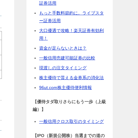
証券活用
もっと手数料節約に。ライブスタ
ー証券活用
大口優遇で攻略！楽天証券有効利
用！
資金が足らないときは？
一般信用売建可能証券の比較
現渡しの注文タイミング
株主優待で貰える金券系の消化法
96ut.com株主優待便利情報
【優待タダ取りさらにもう一歩（上級
編）】
一般信用クロス取引のタイミング
【IPO（新規公開株）当選までの道の