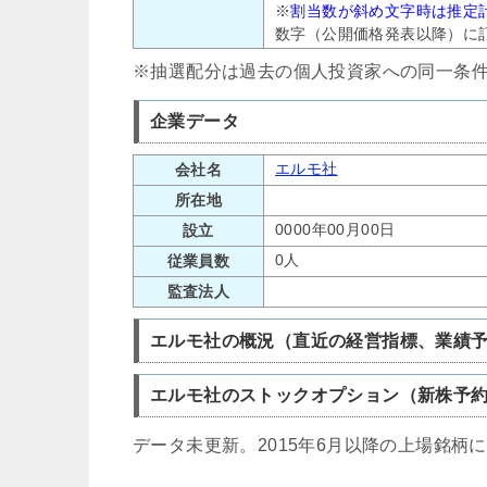
※
割当数が斜め文字時は推定
数字（公開価格発表以降）に
※抽選配分は過去の個人投資家への同一条
企業データ
エルモ社
会社名
所在地
0000年00月00日
設立
0人
従業員数
監査法人
エルモ社の概況（直近の経営指標、業績
エルモ社のストックオプション（新株予
データ未更新。2015年6月以降の上場銘柄