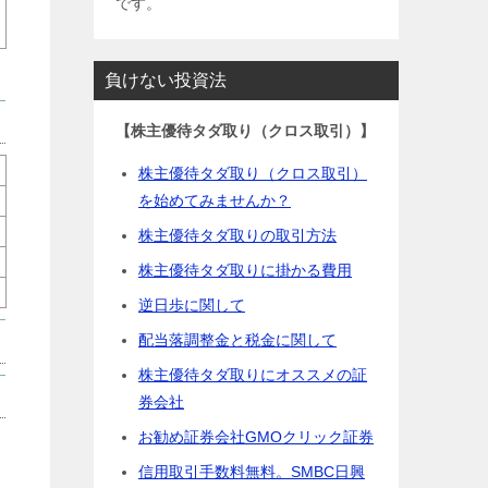
です。
負けない投資法
【株主優待タダ取り（クロス取引）】
株主優待タダ取り（クロス取引）
を始めてみませんか？
株主優待タダ取りの取引方法
株主優待タダ取りに掛かる費用
逆日歩に関して
配当落調整金と税金に関して
株主優待タダ取りにオススメの証
券会社
お勧め証券会社GMOクリック証券
信用取引手数料無料。SMBC日興