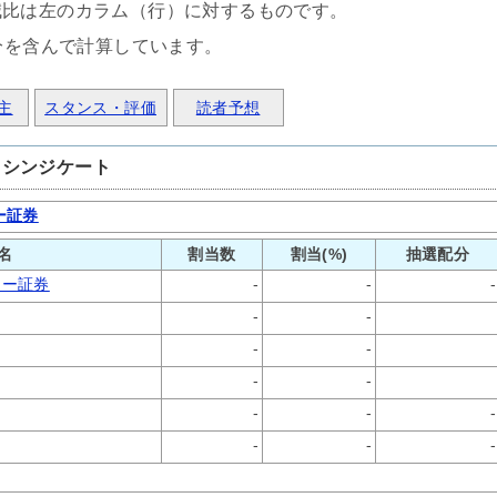
減比は左のカラム（行）に対するものです。
分を含んで計算しています。
主
スタンス・評価
読者予想
・シンジケート
ー証券
名
割当数
割当(%)
抽選配分
レー証券
-
-
-
-
-
-
-
-
-
-
-
-
-
-
-