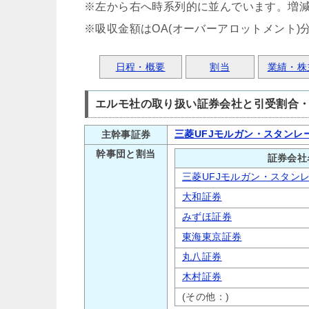
※左から右へ時系列的に並んでいます。増
※吸収金額はOA(オーバーアロットメント)
日程・概要
割当
業績・株
エルモ社の取り扱い証券会社と引受割合
三菱UFJモルガン・スタンレ
主幹事証券
幹事団と割当
証券会社
三菱UFJモルガン・スタン
大和証券
みずほ証券
東海東京証券
丸八証券
木村証券
(その他：)