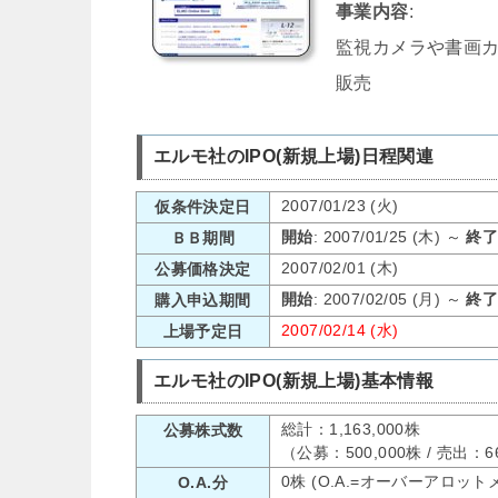
事業内容
:
監視カメラや書画
販売
エルモ社のIPO(新規上場)日程関連
2007/01/23 (火)
仮条件決定日
開始
: 2007/01/25 (木) ～
終
ＢＢ期間
2007/02/01 (木)
公募価格決定
開始
: 2007/02/05 (月) ～
終
購入申込期間
2007/02/14 (水)
上場予定日
エルモ社のIPO(新規上場)基本情報
総計：1,163,000株
公募株式数
（公募：500,000株 / 売出：
0株 (O.A.=オーバーアロット
O.A.分