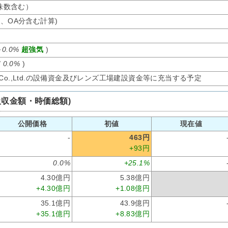
募株数含む）
オ、OA分含む計算)
～
0.0%
超強気
)
/
0.0%
)
iland) Co.,Ltd.の設備資金及びレンズ工場建設資金等に充当する予定
吸収金額・時価総額)
公開価格
初値
現在値
-
463円
+93円
0.0%
+25.1%
4.30億円
5.38億円
+4.30億円
+1.08億円
35.1億円
43.9億円
+35.1億円
+8.83億円