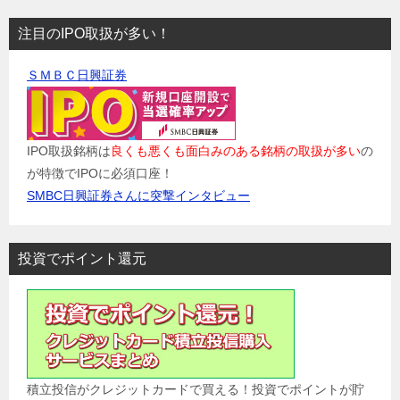
注目のIPO取扱が多い！
ＳＭＢＣ日興証券
IPO取扱銘柄は
良くも悪くも面白みのある銘柄の取扱が多い
の
が特徴でIPOに必須口座！
SMBC日興証券さんに突撃インタビュー
投資でポイント還元
積立投信がクレジットカードで買える！投資でポイントが貯