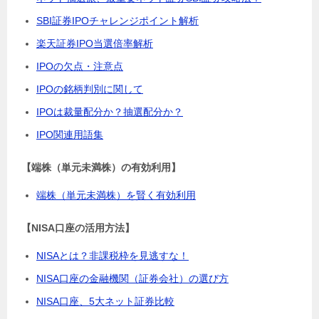
SBI証券IPOチャレンジポイント解析
楽天証券IPO当選倍率解析
IPOの欠点・注意点
IPOの銘柄判別に関して
IPOは裁量配分か？抽選配分か？
IPO関連用語集
【端株（単元未満株）の有効利用】
端株（単元未満株）を賢く有効利用
【NISA口座の活用方法】
NISAとは？非課税枠を見逃すな！
NISA口座の金融機関（証券会社）の選び方
NISA口座、5大ネット証券比較