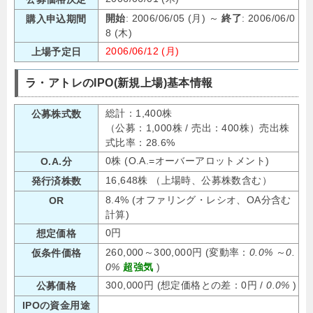
開始
: 2006/06/05 (月) ～
終了
: 2006/06/0
購入申込期間
8 (木)
2006/06/12 (月)
上場予定日
ラ・アトレのIPO(新規上場)基本情報
総計：1,400株
公募株式数
（公募：1,000株 / 売出：400株）売出株
式比率：28.6%
0株 (O.A.=オーバーアロットメント)
O.A.分
16,648株 （上場時、公募株数含む）
発行済株数
8.4% (オファリング・レシオ、OA分含む
OR
計算)
0円
想定価格
260,000～300,000円 (変動率：
0.0%
～
0.
仮条件価格
0%
超強気
)
300,000円 (想定価格との差：0円 /
0.0%
)
公募価格
IPOの資金用途