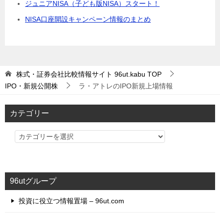
ジュニアNISA（子ども版NISA）スタート！
NISA口座開設キャンペーン情報のまとめ
株式・証券会社比較情報サイト 96ut.kabu
TOP
IPO・新規公開株
ラ・アトレのIPO新規上場情報
カテゴリー
カ
テ
ゴ
リ
96utグループ
ー
投資に役立つ情報置場 – 96ut.com