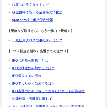
現渡しの注文タイミング
株主優待で貰える金券系の消化法
96ut.com株主優待便利情報
【優待タダ取りさらにもう一歩（上級編）】
一般信用クロス取引のタイミング
【IPO（新規公開株）当選までの道のり】
IPO（新規公開株）とは
IPOの抽選に参加するには？
IPO購入までの流れ
IPOでより多く当選するコツ
IPO当選のために持っておきたいネット証券会社
委託幹事・裏幹事に関して
ネット抽選派、最重要ネット証券SBI証券攻略法！