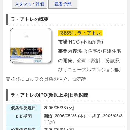
スタンス・評価
読者予想
ラ・アトレの概要
[8885]
:
ラ・アトレ
市場
:HCG (不動産業)
事業内容
:集合住宅や戸建住宅
の開発、企画・設計、分譲及
びリニューアルマンション販
売並びにゴルフ会員権の仲介、販売等
ラ・アトレのIPO(新規上場)日程関連
2006/05/23 (火)
仮条件決定日
開始
: 2006/05/25 (木) ～
終了
: 2006/05/3
ＢＢ期間
1 (水)
2006/06/01 (木)
公募価格決定