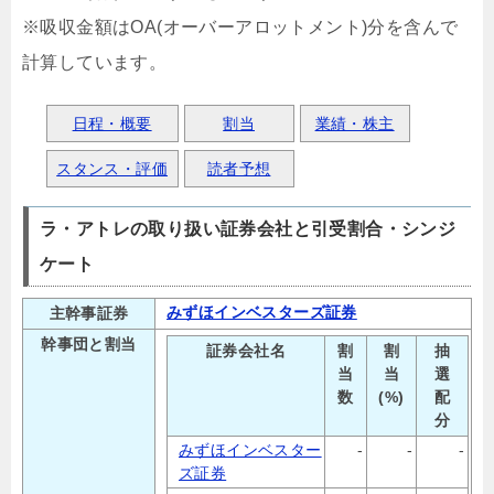
※吸収金額はOA(オーバーアロットメント)分を含んで
計算しています。
日程・概要
割当
業績・株主
スタンス・評価
読者予想
ラ・アトレの取り扱い証券会社と引受割合・シンジ
ケート
みずほインベスターズ証券
主幹事証券
幹事団と割当
証券会社名
割
割
抽
当
当
選
数
(%)
配
分
みずほインベスター
-
-
-
ズ証券