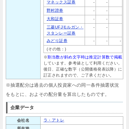
マネックス証券
-
-
野村證券
-
-
大和証券
-
-
三菱UFJモルガン・
-
-
スタンレー証券
みどり証券
-
-
-
(その他：)
※
割当数が斜め文字時は推定計算数で掲載
しています。参考値として利用ください。
後日、正確な数字（公開価格発表以降）に
訂正されますので、ご了承ください。
※抽選配分は過去の個人投資家への同一条件抽選状況
をもとに、およその配分量を算出したものです。
企業データ
ラ・アトレ
会社名
所在地