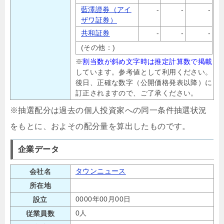
藍澤證券（アイ
-
-
-
ザワ証券）
共和証券
-
-
-
(その他：)
※
割当数が斜め文字時は推定計算数で掲載
しています。参考値として利用ください。
後日、正確な数字（公開価格発表以降）に
訂正されますので、ご了承ください。
※抽選配分は過去の個人投資家への同一条件抽選状況
をもとに、およその配分量を算出したものです。
企業データ
タウンニュース
会社名
所在地
0000年00月00日
設立
0人
従業員数