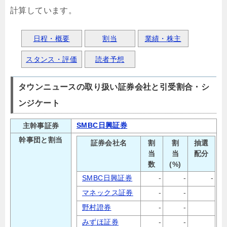
計算しています。
日程・概要
割当
業績・株主
スタンス・評価
読者予想
タウンニュースの取り扱い証券会社と引受割合・シ
ンジケート
SMBC日興証券
主幹事証券
幹事団と割当
証券会社名
割
割
抽選
当
当
配分
数
(%)
SMBC日興証券
-
-
-
マネックス証券
-
-
野村證券
-
-
みずほ証券
-
-