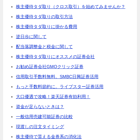
株主優待タダ取り（クロス取引）を始めてみませんか？
株主優待タダ取りの取引方法
株主優待タダ取りに掛かる費用
逆日歩に関して
配当落調整金と税金に関して
株主優待タダ取りにオススメの証券会社
お勧め証券会社GMOクリック証券
信用取引手数料無料。SMBC日興証券活用
もっと手数料節約に。ライブスター証券活用
大口優遇で攻略！楽天証券有効利用！
資金が足らないときは？
一般信用売建可能証券の比較
現渡しの注文タイミング
株主優待で貰える金券系の消化法