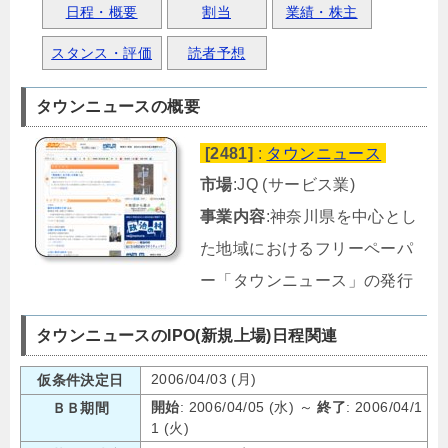
日程・概要
割当
業績・株主
スタンス・評価
読者予想
タウンニュースの概要
[2481]
:
タウンニュース
市場
:JQ (サービス業)
事業内容
:神奈川県を中心とし
た地域におけるフリーペーパ
ー「タウンニュース」の発行
タウンニュースのIPO(新規上場)日程関連
2006/04/03 (月)
仮条件決定日
開始
: 2006/04/05 (水) ～
終了
: 2006/04/1
ＢＢ期間
1 (火)