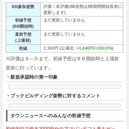
評価：未評価(BB姿勢はBB期間開始直前に
BB参加姿勢
更新します)
まだ更新していません
初値予想
(BB開始時)
まだ更新していません
直前予想
(上場前)
2,340円 (公募比:
+1,440円/+160.0%
)
初値
※評価はＳ～Ｄまで、初値予想はＢＢ開始時と上場前
直前に行っています。
・新規承認時の第一印象
・ブックビルディング姿勢に対するコメント
タウンニュースへのみんなの初値予想
初値的中で最大2000円分のアマゾンギフト券をゲッ