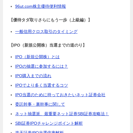
96ut.com株主優待便利情報
【優待タダ取りさらにもう一歩（上級編）】
一般信用クロス取引のタイミング
【IPO（新規公開株）当選までの道のり】
IPO（新規公開株）とは
IPOの抽選に参加するには？
IPO購入までの流れ
IPOでより多く当選するコツ
IPO当選のために持っておきたいネット証券会社
委託幹事・裏幹事に関して
ネット抽選派、最重要ネット証券SBI証券攻略法！
SBI証券IPOチャレンジポイント解析
楽天証券IPO当選倍率解析