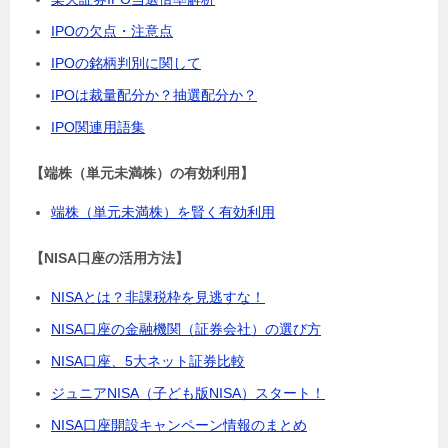
IPOの欠点・注意点
IPOの銘柄判別に関して
IPOは裁量配分か？抽選配分か？
IPO関連用語集
【端株（単元未満株）の有効利用】
端株（単元未満株）を賢く有効利用
【NISA口座の活用方法】
NISAとは？非課税枠を見逃すな！
NISA口座の金融機関（証券会社）の選び方
NISA口座、5大ネット証券比較
ジュニアNISA（子ども版NISA）スタート！
NISA口座開設キャンペーン情報のまとめ