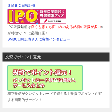
ＳＭＢＣ日興証券
IPO取扱銘柄は
良くも悪くも面白みのある銘柄の取扱が多い
の
が特徴でIPOに必須口座！
SMBC日興証券さんに突撃インタビュー
投資でポイント還元
積立投信がクレジットカードで買える！投資でポイントが貯
まる画期的サービス！