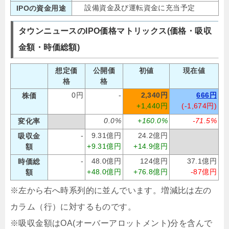
設備資金及び運転資金に充当予定
IPOの資金用途
タウンニュースのIPO価格マトリックス(価格・吸収
金額・時価総額)
想定価
公開価
初値
現在値
格
格
0円
-
2,340円
666円
株価
+1,440円
(-1,674円)
0.0%
+160.0%
-71.5%
変化率
-
9.31億円
24.2億円
吸収金
+9.31億円
+14.9億円
額
-
48.0億円
124億円
37.1億円
時価総
+48.0億円
+76.8億円
-87億円
額
※左から右へ時系列的に並んでいます。増減比は左の
カラム（行）に対するものです。
※吸収金額はOA(オーバーアロットメント)分を含んで