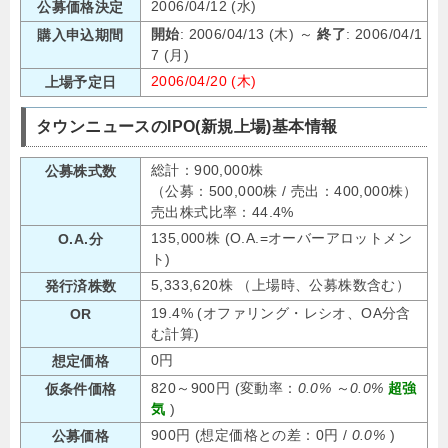
2006/04/12 (水)
公募価格決定
開始
: 2006/04/13 (木) ～
終了
: 2006/04/1
購入申込期間
7 (月)
2006/04/20 (木)
上場予定日
タウンニュースのIPO(新規上場)基本情報
総計：900,000株
公募株式数
（公募：500,000株 / 売出：400,000株）
売出株式比率：44.4%
135,000株 (O.A.=オーバーアロットメン
O.A.分
ト)
5,333,620株 （上場時、公募株数含む）
発行済株数
19.4% (オファリング・レシオ、OA分含
OR
む計算)
0円
想定価格
820～900円 (変動率：
0.0%
～
0.0%
超強
仮条件価格
気
)
900円 (想定価格との差：0円 /
0.0%
)
公募価格