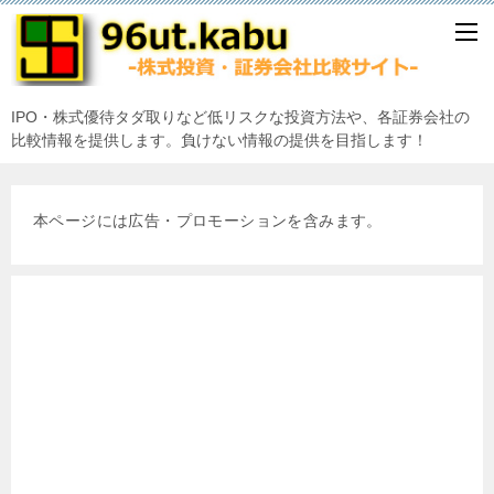
IPO・株式優待タダ取りなど低リスクな投資方法や、各証券会社の
比較情報を提供します。負けない情報の提供を目指します！
本ページには広告・プロモーションを含みます。