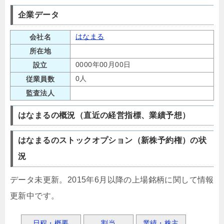
企業データ
はなまる
会社名
所在地
0000年00月00日
設立
0人
従業員数
監査法人
はなまるの概況（直近の経営指標、業績予想）
はなまるのストックオプション（新株予約権）の状
況
データ未更新。2015年6月以降の上場銘柄に関して情報
更新中です。
日程・概要
割当
業績・株主