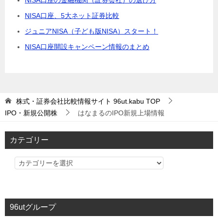
NISA口座、5大ネット証券比較
ジュニアNISA（子ども版NISA）スタート！
NISA口座開設キャンペーン情報のまとめ
株式・証券会社比較情報サイト 96ut.kabu
TOP
IPO・新規公開株
はなまるのIPO新規上場情報
カテゴリー
カ
テ
ゴ
リ
96utグループ
ー