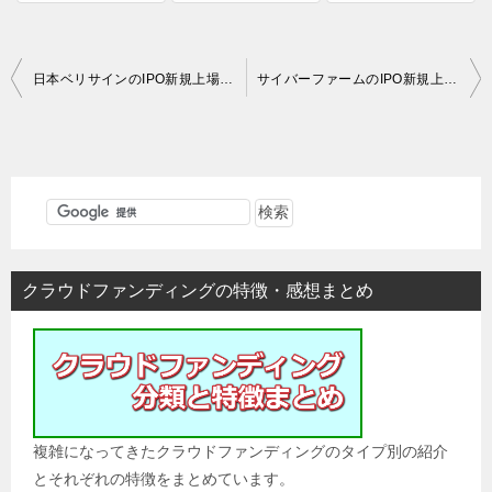
投
日本ベリサインのIPO新規上場情報
サイバーファームのIPO新規上場情報
稿
ナ
ビ
ゲ
ー
シ
クラウドファンディングの特徴・感想まとめ
ョ
ン
複雑になってきたクラウドファンディングのタイプ別の紹介
とそれぞれの特徴をまとめています。