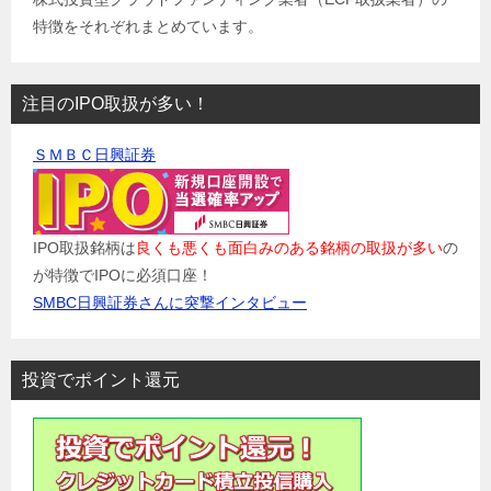
特徴をそれぞれまとめています。
注目のIPO取扱が多い！
ＳＭＢＣ日興証券
IPO取扱銘柄は
良くも悪くも面白みのある銘柄の取扱が多い
の
が特徴でIPOに必須口座！
SMBC日興証券さんに突撃インタビュー
投資でポイント還元