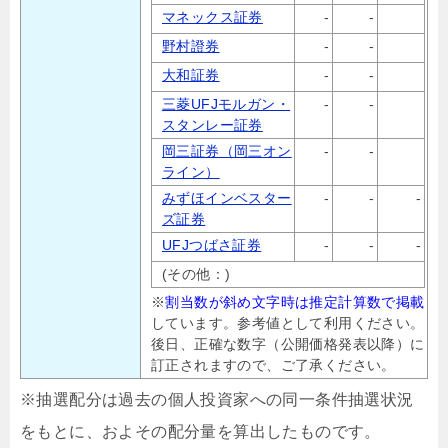
マネックス証券
-
-
野村證券
-
-
大和証券
-
-
三菱UFJモルガン・
-
-
スタンレー証券
岡三証券（岡三オン
-
-
ライン）
みずほインベスター
-
-
-
ズ証券
UFJつばさ証券
-
-
-
(その他：)
※
割当数が斜め文字時は推定計算数で掲載
しています。参考値として利用ください。
後日、正確な数字（公開価格発表以降）に
訂正されますので、ご了承ください。
※抽選配分は過去の個人投資家への同一条件抽選状況
をもとに、およその配分量を算出したものです。