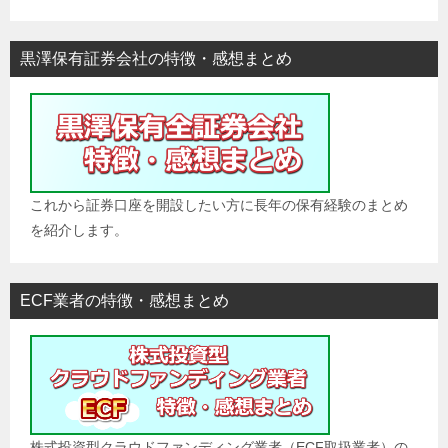
黒澤保有証券会社の特徴・感想まとめ
これから証券口座を開設したい方に長年の保有経験のまとめ
を紹介します。
ECF業者の特徴・感想まとめ
株式投資型クラウドファンディング業者（ECF取扱業者）の