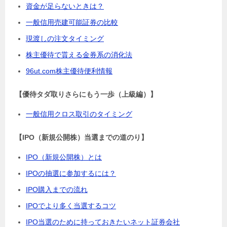
資金が足らないときは？
一般信用売建可能証券の比較
現渡しの注文タイミング
株主優待で貰える金券系の消化法
96ut.com株主優待便利情報
【優待タダ取りさらにもう一歩（上級編）】
一般信用クロス取引のタイミング
【IPO（新規公開株）当選までの道のり】
IPO（新規公開株）とは
IPOの抽選に参加するには？
IPO購入までの流れ
IPOでより多く当選するコツ
IPO当選のために持っておきたいネット証券会社