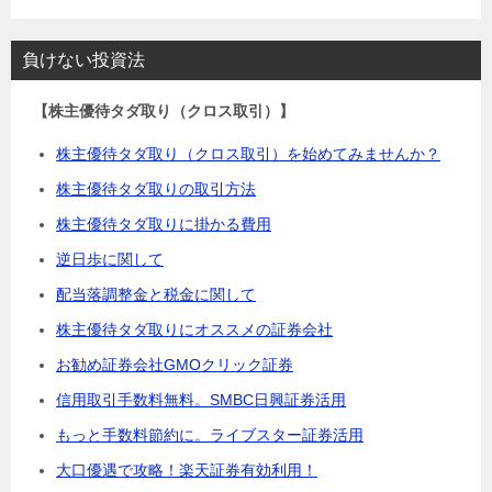
負けない投資法
【株主優待タダ取り（クロス取引）】
株主優待タダ取り（クロス取引）を始めてみませんか？
株主優待タダ取りの取引方法
株主優待タダ取りに掛かる費用
逆日歩に関して
配当落調整金と税金に関して
株主優待タダ取りにオススメの証券会社
お勧め証券会社GMOクリック証券
信用取引手数料無料。SMBC日興証券活用
もっと手数料節約に。ライブスター証券活用
大口優遇で攻略！楽天証券有効利用！