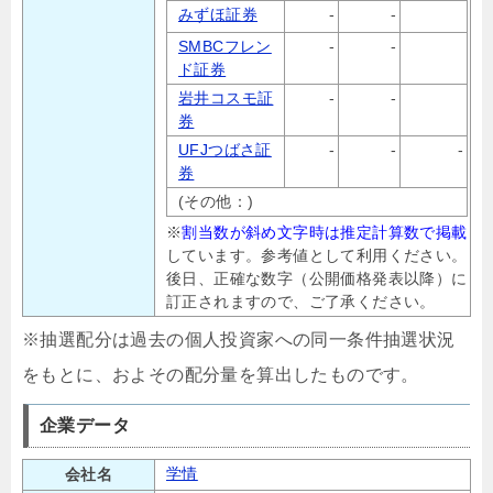
みずほ証券
-
-
SMBCフレン
-
-
ド証券
岩井コスモ証
-
-
券
UFJつばさ証
-
-
-
券
(その他：)
※
割当数が斜め文字時は推定計算数で掲載
しています。参考値として利用ください。
後日、正確な数字（公開価格発表以降）に
訂正されますので、ご了承ください。
※抽選配分は過去の個人投資家への同一条件抽選状況
をもとに、およその配分量を算出したものです。
企業データ
学情
会社名