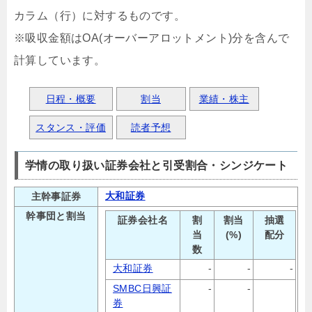
カラム（行）に対するものです。
※吸収金額はOA(オーバーアロットメント)分を含んで
計算しています。
日程・概要
割当
業績・株主
スタンス・評価
読者予想
学情の取り扱い証券会社と引受割合・シンジケート
大和証券
主幹事証券
幹事団と割当
証券会社名
割
割当
抽選
当
(%)
配分
数
大和証券
-
-
-
SMBC日興証
-
-
券