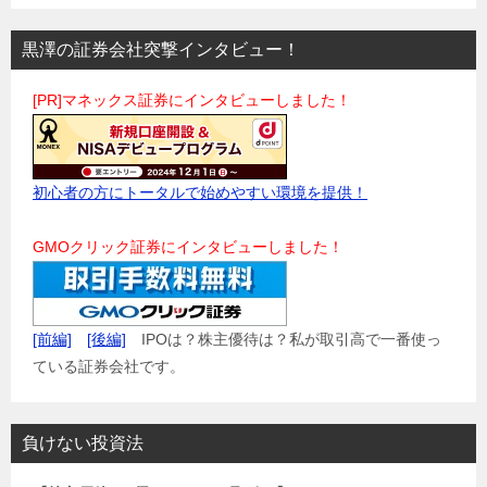
黒澤の証券会社突撃インタビュー！
[PR]マネックス証券にインタビューしました！
初心者の方にトータルで始めやすい環境を提供！
GMOクリック証券にインタビューしました！
[前編]
[後編]
IPOは？株主優待は？私が取引高で一番使っ
ている証券会社です。
負けない投資法