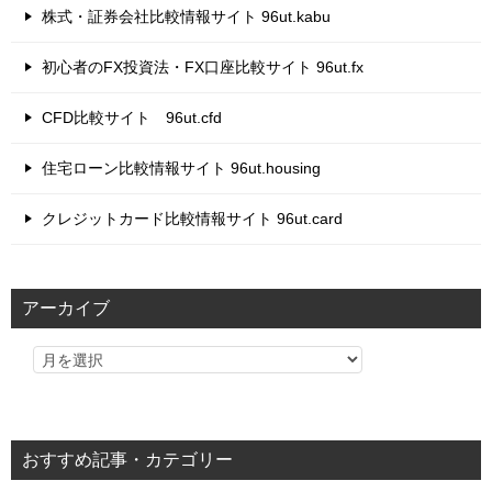
株式・証券会社比較情報サイト 96ut.kabu
初心者のFX投資法・FX口座比較サイト 96ut.fx
CFD比較サイト 96ut.cfd
住宅ローン比較情報サイト 96ut.housing
クレジットカード比較情報サイト 96ut.card
アーカイブ
おすすめ記事・カテゴリー