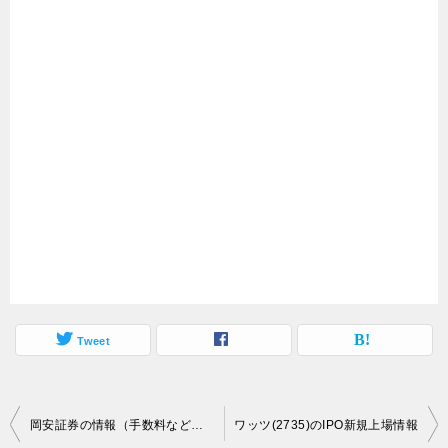
Tweet
投
岡安証券の情報（手数料など）とＩＰＯルールに関して
ワッツ(2735)のIPO新規上場情報