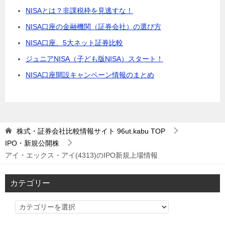
NISAとは？非課税枠を見逃すな！
NISA口座の金融機関（証券会社）の選び方
NISA口座、5大ネット証券比較
ジュニアNISA（子ども版NISA）スタート！
NISA口座開設キャンペーン情報のまとめ
株式・証券会社比較情報サイト 96ut.kabu
TOP
IPO・新規公開株
アイ・エックス・アイ(4313)のIPO新規上場情報
カテゴリー
カ
テ