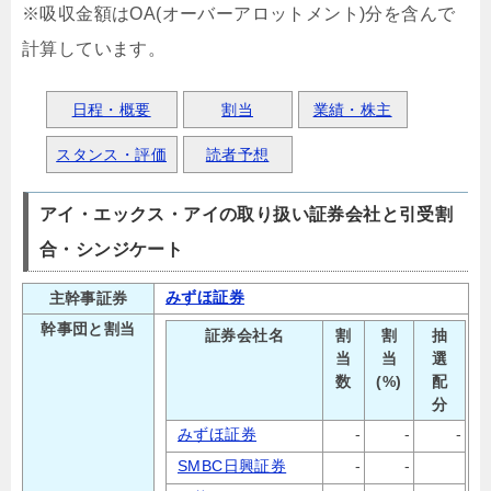
※吸収金額はOA(オーバーアロットメント)分を含んで
計算しています。
日程・概要
割当
業績・株主
スタンス・評価
読者予想
アイ・エックス・アイの取り扱い証券会社と引受割
合・シンジケート
みずほ証券
主幹事証券
幹事団と割当
証券会社名
割
割
抽
当
当
選
数
(%)
配
分
みずほ証券
-
-
-
SMBC日興証券
-
-