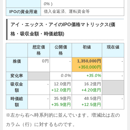
0%
)
借入金返済、運転資金等
IPOの資金用途
アイ・エックス・アイのIPO価格マトリックス(価
格・吸収金額・時価総額)
想定価
公開価
初値
現在値
格
格
0円
-
1,350,000円
-
株価
+350,000円
0.0%
+35.0%
-
変化率
-
12.0億円
16.2億円
吸収金
+12.0億円
+4.20億円
額
-
35.9億円
48.5億円
-
時価総
+35.9億円
+12.5億円
額
※左から右へ時系列的に並んでいます。増減比は左の
カラム（行）に対するものです。