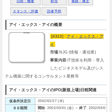
日程・概要
割当
業績・株主
スタンス・評価
読者予想
アイ・エックス・アイの概要
[4313]
:
アイ・エックス・ア
イ
市場
:NJG (情報・通信業)
事業内容
:IT技術を利用・導入
したビジネスモデル及びシス
テム構築に関するコンサルタント業務等
アイ・エックス・アイのIPO(新規上場)日程関連
2002/02/27 (水)
仮条件決定日
開始
: 2002/03/01 (金) ～
終了
: 2002/03/0
ＢＢ期間