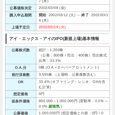
7 (木)
2002/03/08 (金)
公募価格決定
開始
: 2002/03/12 (火) ～
終了
: 2002/03/1
購入申込期間
4 (木)
2002/03/19 (火)
上場予定日
アイ・エックス・アイのIPO(新規上場)基本情報
総計：1,200株
公募株式数
（公募：800株 / 売出：400株）売出株式
比率：33.3%
0株 (O.A.=オーバーアロットメント)
O.A.分
3,595株 （上場時、公募株数含む）
発行済株数
33.4% (オファリング・レシオ、OA分含
OR
む計算)
0円
想定価格
800,000～1,000,000円 (変動率：
0.0%
～
仮条件価格
0.0%
超強気
)
1,000,000円 (想定価格との差：0円 /
0.
公募価格