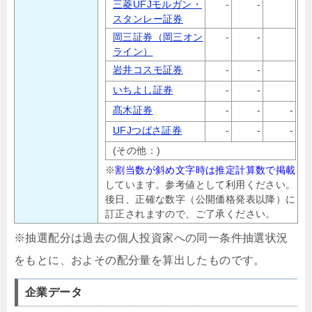
三菱UFJモルガン・
-
-
スタンレー証券
岡三証券（岡三オン
-
-
ライン）
岩井コスモ証券
-
-
いちよし証券
-
-
髙木証券
-
-
-
UFJつばさ証券
-
-
-
(その他：)
※
割当数が斜め文字時は推定計算数で掲載
しています。参考値として利用ください。
後日、正確な数字（公開価格発表以降）に
訂正されますので、ご了承ください。
※抽選配分は過去の個人投資家への同一条件抽選状況
をもとに、およその配分量を算出したものです。
企業データ