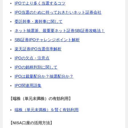
IPOでより多く当選するコツ
IPO当選のために持っておきたいネット証券会社
委託幹事・裏幹事に関して
ネット抽選派、最重要ネット証券SBI証券攻略法！
SBI証券IPOチャレンジポイント解析
楽天証券IPO当選倍率解析
IPOの欠点・注意点
IPOの銘柄判別に関して
IPOは裁量配分か？抽選配分か？
IPO関連用語集
【端株（単元未満株）の有効利用】
端株（単元未満株）を賢く有効利用
【NISA口座の活用方法】