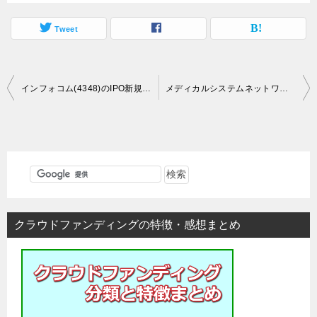
Tweet
投
インフォコム(4348)のIPO新規上場情報
メディカルシステムネットワーク(4350)のIPO新規上場情報
稿
ナ
ビ
ゲ
ー
シ
クラウドファンディングの特徴・感想まとめ
ョ
ン