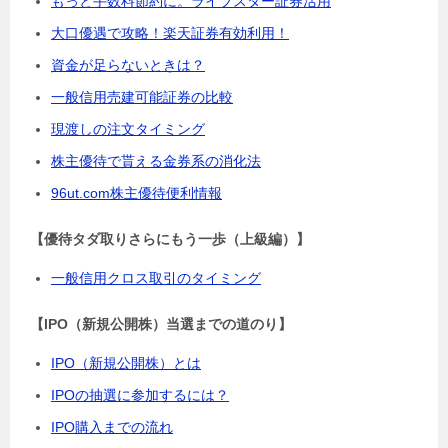
もっと手数料節約に。ライブスター証券活用
大口優遇で攻略！楽天証券有効利用！
資金が足らないときは？
一般信用売建可能証券の比較
現渡しの注文タイミング
株主優待で貰える金券系の消化法
96ut.com株主優待便利情報
【優待タダ取りさらにもう一歩（上級編）】
一般信用クロス取引のタイミング
【IPO（新規公開株）当選までの道のり】
IPO（新規公開株）とは
IPOの抽選に参加するには？
IPO購入までの流れ